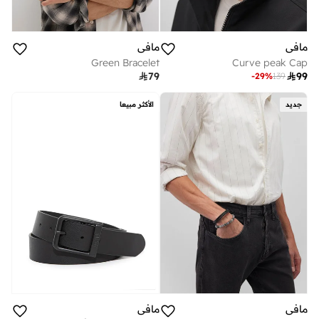
مافي
مافي
Green Bracelet
Curve peak Cap

79

99
-
29
%
139
جديد
الأكثر مبيعا
مافي
مافي