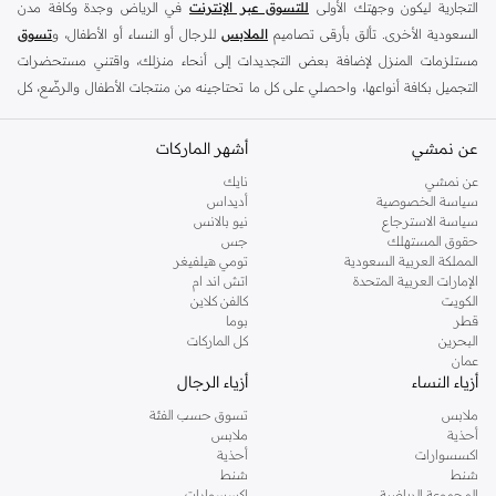
التجارية ليكون وجهتك الأولى
للتسوق عبر الإنترنت
في الرياض وجدة وكافة مدن
السعودية الأخرى. تألق بأرقى تصاميم
الملابس
للرجال أو النساء أو الأطفال، و
تسوق
مستلزمات المنزل لإضافة بعض التجديدات إلى أنحاء منزلك، واقتني مستحضرات
التجميل بكافة أنواعها، واحصلي على كل ما تحتاجينه من منتجات الأطفال والرضّع، كل
ذلك وأكثر في مكان واحد.
عن نمشي
أفضل العلامات التجارية في السعودية
أشهر الماركات
يضم متجر نمشي السعودية أونلاين مجموعة ضخمة من المنتجات من أفضل العلامات
عن نمشي
نايك
سياسة الخصوصية
أديداس
التجارية، بداية من الأزياء وحتى مستلزمات المنزل. ستجد لدينا كل ما ترغب به من
سياسة الاسترجاع
نيو بالانس
الملابس والأحذية والإكسسوارات وكافة احتياجاتك الأخرى من علامات رائدة مثل:
حقوق المستهلك
جس
ديفاكتو
، و
ديزل
، و
بيير كاردان
، و
تومي هيلفيغر
، و
ريفر ايلاند
، و
جوكي
، و
لي كوبر
،
المملكة العربية السعودية
تومي هيلفيغر
الإمارات العربية المتحدة
اتش اند ام
و
مايكل كورس
، و
بيفرلي هيلز بولو كلوب
، و
أمريكان إيجل
، و
كالفن كلاين
، و
بولو رالف
الكويت
كالفن كلاين
لورين
، و
دكني
وغيرهم الكثير.
قطر
بوما
البحرين
كل الماركات
كما ستجد ملابس للكبار والأطفال لدى نمشي السعودية من علامات مثل
ريزرفد
،
عمان
وماركات خاصة بالأطفال مثل
كارز
وأخرى للرضع مثل
مذركير
. وامنح منزلك لمسة أناقة
أزياء النساء
أزياء الرجال
جديدة مع تشكيلة واسعة من ديكورات
ريفا هوم
وغيرها من العلامات الرائدة.
ملابس
تسوق حسب الفئة
تسوقي أزياء نسائية مواكبة للموضة في السعودية
أحذية
ملابس
اكسسوارات
أحذية
إذا كنتِ ترغبين في مواكبة أحدث الصيحات، أو تودين اقتناء قطع أزياء أساسية استعدادًا
شنط
شنط
للموسم الجديد، أو تفكرين في إضافة قطع جديدة إلى مجموعة ملابسك، فستجدين كل
المجموعة الرياضية
اكسسوارات