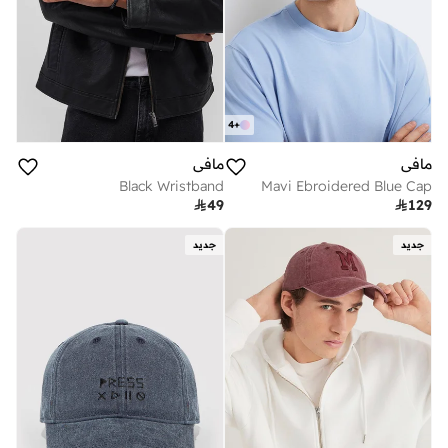
4
+
مافي
مافي
Black Wristband
Mavi Ebroidered Blue Cap

49

129
جديد
جديد