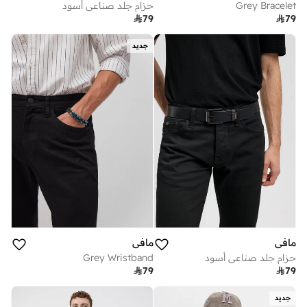
Grey Bracelet
حزام جلد صناعي أسود

79

79
جديد
مافي
مافي
حزام جلد صناعي أسود
Grey Wristband

79

79
جديد