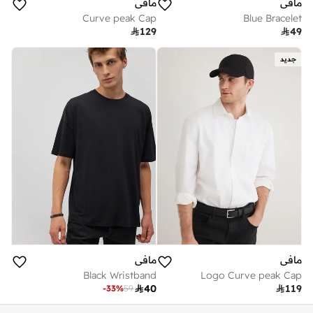
مافي
مافي
Curve peak Cap
Blue Bracelet

129

49
جديد
مافي
مافي
Black Wristband
Logo Curve peak Cap

40

119
-
33
%
59