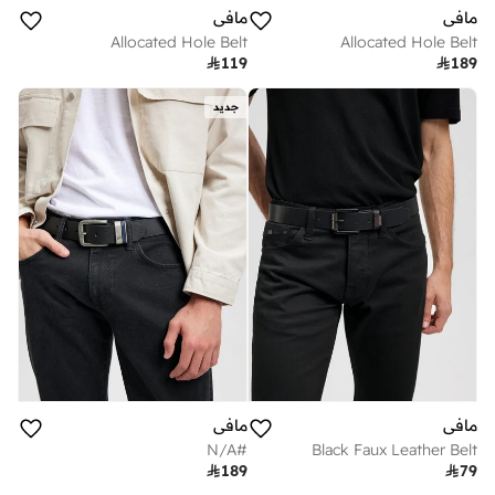
مافي
مافي
Allocated Hole Belt
Allocated Hole Belt

119

189
جديد
مافي
مافي
#N/A
Black Faux Leather Belt

189

79