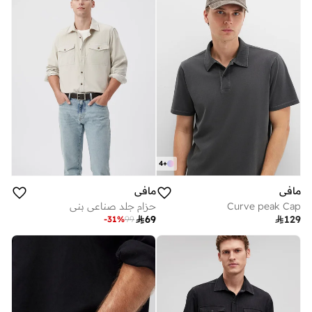
4
+
مافي
مافي
Curve peak Cap
حزام جلد صناعي بني

69

129
-
31
%
99