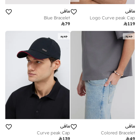
مافي
مافي
Blue Bracelet
Logo Curve peak Cap

79

119
جديد
جديد
مافي
مافي
Curve peak Cap
Colored Bracelet

139

49