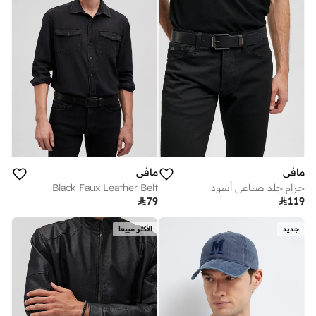
مافي
مافي
حزام جلد صناعي أسود
Black Faux Leather Belt

79

119
جديد
الأكثر مبيعا