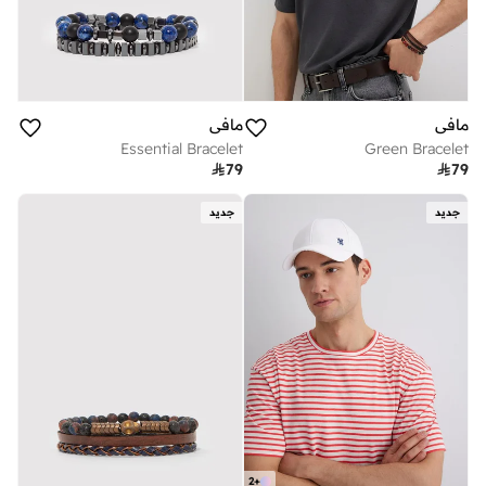
مافي
مافي
Essential Bracelet
Green Bracelet

79

79
جديد
جديد
2
+