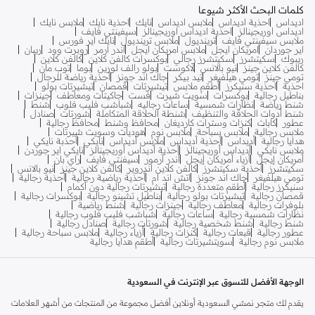
كلمات البحث الأكثر شيوعا
اديداس
احذية اديداس
ملابس اديداس
نايك
احذية نايك
ملابس نايك
اديداس اوريجينالز
احذية اديداس اوريجينالز
سيفينتي فايف
ملابس سيفينتي فايف
ترينديول
ملابس ترينديول
نايك اير فورس
اير جوردان
امريكان ايجل
ملابس امريكان ايجل
اندر ارمر
روبرت وود
ريبان
ريبوك
سكيتشرز
سكيتشرز رجالي
بوكسرات كالفن كلاين
كالفن كلاين
كالفن كلاين جينز
نيو بالانس
لاكوست
بولو رالف لورين
بوما
توب مان
تومي جينز
تومي هيلفيغر
تيد بيكر
جاك اند جونز
أحذية رياضة للرجال
احذية
احذية سنيكرز
أطقم ملابس
تيشيرتات
قمصان
تيشيرتات بولو
بناطيل رجالية
بوكسرات
سويت شيرت
فست
جاكيتات ومعاطف
جينزات
شنط رياضة
نظارات شمسية
ساعات رجاليه
شباشب فليب فلوب
شنط
شنط أدوات الحلاقة والتنظيف
شنطة الحلاقة المتكاملة
شورتات
صنادل
عطور
كابات
كنزات وسترات كارديغان
محافظ وشنط
محافظ رجالية
ملابس رجالية
ملابس سباحة
ملابس نوم
هوديات وسويت شيرتات
هدايا رجالية
أديداس
أحذية أديداس
ملابس أديداس
نايكي
أحذبة نايكي
ملابس نايكي
أديداس أوريجينالز
أحذية أديداس أوريجينالز
نايكي اير جوردن
أمريكان إيجل
أزياء أمريكان إيجل
أندر آرمور
سيفنتي فايف
راي بان
سكيتشرز
أحذية سكيتشرز
كالفن كلاين اندروير
كالفن كلاين جينز
نيو بالانس
تومي هيلفيغر
جاك اند جونز
اتش اند ام
أحذية رياضية رجالية
أحذية رجالية
سنيكرز رجالية
أطقم متعددة رجالية
تيشيرتات رجالية دون أكمام
قمصان رجالية
تيشيرتات بولو رجالية
بناطيل تشينو رجالية
بوكسرات رجالية
بلوفرات رجالية
معاطف رجالية
جينزات رجالية
شنط رياضية
نظارات شمسية رجالية
ساعات رجالية
شباشب فليب فلوب رجالية
شنط رجالية
شنط شخصية رجالية
شورتات رجالية
صنادل رجالية
عطور رجالية
قبعات رجالية
كنزات رجالية
أزياء رجالية
ملابس سباحة رجالية
ملابس نوم رجالية
سويتشيرتات رجالية
أطقم هدايا رجالية
الوجهة الأفضل للتسوق عبر الإنترنت في السعودية
يقدم لك متجر نمشي السعودية أونلاين أفضل مجموعة من المنتجات من أشهر العلامات