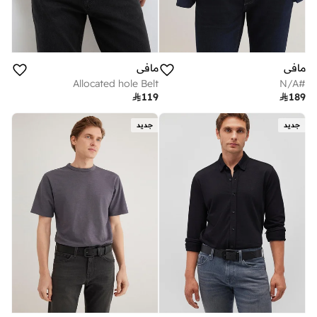
مافي
مافي
Allocated hole Belt
#N/A

119

189
جديد
جديد