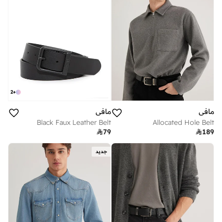
2
+
مافي
مافي
Black Faux Leather Belt
Allocated Hole Belt

79

189
جديد