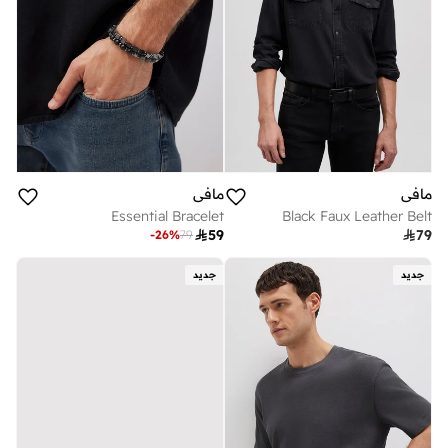
مافي
مافي
Essential Bracelet
Black Faux Leather Belt

59

79
-
26
%
79
جديد
جديد