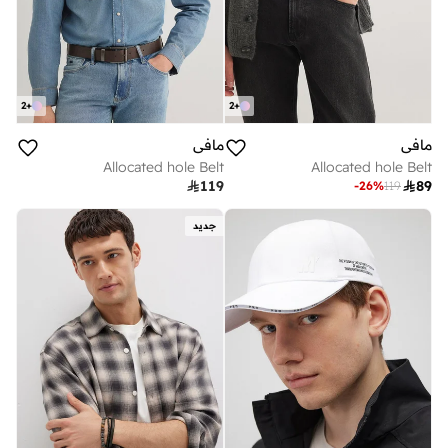
2
+
2
+
مافي
مافي
Allocated hole Belt
Allocated hole Belt

119

89
-
26
%
119
جديد