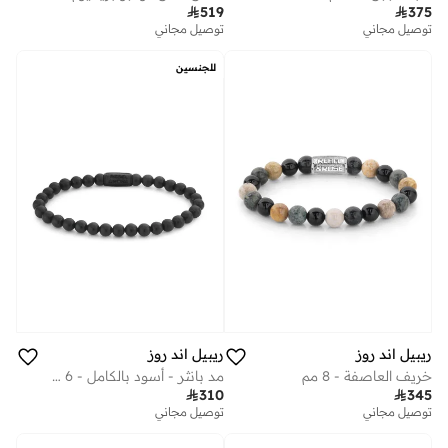

519

375
توصيل مجاني
توصيل مجاني
للجنسين
ريبيل اند روز
ريبيل اند روز
خريف العاصفة - 8 مم
مد بانثر - أسود بالكامل - 6 مم

310

345
توصيل مجاني
توصيل مجاني