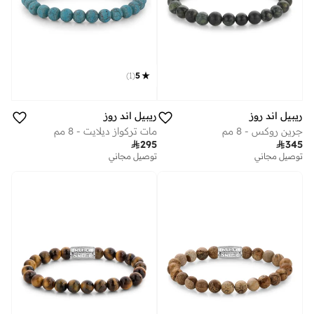
)
1
(
5
ريبيل اند روز
ريبيل اند روز
جرين روكس - 8 مم
مات تركواز ديلايت - 8 مم

295

345
توصيل مجاني
توصيل مجاني