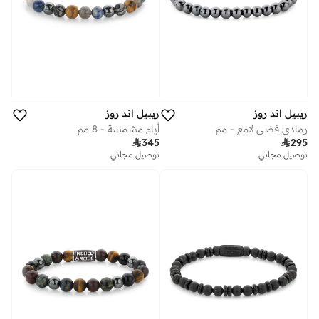
ريبيل اند روز
ريبيل اند روز
أيام مشمسة - 8 مم
رمادي فضي لامع - مم

345

295
توصيل مجاني
توصيل مجاني