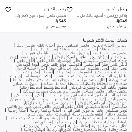
ريبيل اند روز
ريبيل اند روز
بلاكر روكس - أسود بالكامل - 8 مم
معدن كامل أسود غير لامع بنقشة متعرجة

345

345
توصيل مجاني
توصيل مجاني
كلمات البحث الأكثر شيوعا
اديداس
احذية اديداس
ملابس اديداس
نايك
احذية نايك
ملابس نايك
اديداس اوريجينالز
احذية اديداس اوريجينالز
سيفينتي فايف
ملابس سيفينتي فايف
ترينديول
ملابس ترينديول
نايك اير فورس
اير جوردان
امريكان ايجل
ملابس امريكان ايجل
اندر ارمر
روبرت وود
ريبان
ريبوك
سكيتشرز
سكيتشرز رجالي
بوكسرات كالفن كلاين
كالفن كلاين
كالفن كلاين جينز
نيو بالانس
لاكوست
بولو رالف لورين
بوما
توب مان
تومي جينز
تومي هيلفيغر
تيد بيكر
جاك اند جونز
أحذية رياضة للرجال
احذية
احذية سنيكرز
أطقم ملابس
تيشيرتات
قمصان
تيشيرتات بولو
بناطيل رجالية
بوكسرات
سويت شيرت
فست
جاكيتات ومعاطف
جينزات
شنط رياضة
نظارات شمسية
ساعات رجاليه
شباشب فليب فلوب
شنط
شنط أدوات الحلاقة والتنظيف
شنطة الحلاقة المتكاملة
شورتات
صنادل
عطور
كابات
كنزات وسترات كارديغان
محافظ وشنط
محافظ رجالية
ملابس رجالية
ملابس سباحة
ملابس نوم
هوديات وسويت شيرتات
هدايا رجالية
أديداس
أحذية أديداس
ملابس أديداس
نايكي
أحذبة نايكي
ملابس نايكي
أديداس أوريجينالز
أحذية أديداس أوريجينالز
نايكي اير جوردن
أمريكان إيجل
أزياء أمريكان إيجل
أندر آرمور
سيفنتي فايف
راي بان
سكيتشرز
أحذية سكيتشرز
كالفن كلاين اندروير
كالفن كلاين جينز
نيو بالانس
تومي هيلفيغر
جاك اند جونز
اتش اند ام
أحذية رياضية رجالية
أحذية رجالية
سنيكرز رجالية
أطقم متعددة رجالية
تيشيرتات رجالية دون أكمام
قمصان رجالية
تيشيرتات بولو رجالية
بناطيل تشينو رجالية
بوكسرات رجالية
بلوفرات رجالية
معاطف رجالية
جينزات رجالية
شنط رياضية
نظارات شمسية رجالية
ساعات رجالية
شباشب فليب فلوب رجالية
شنط رجالية
شنط شخصية رجالية
شورتات رجالية
صنادل رجالية