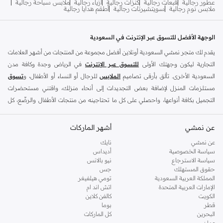
عطور رجالية
قبعات رجالية
كنزات رجالية
أزياء رجالية
ملابس سباحة رجالية
ملابس نوم رجالية
سويتشيرتات رجالية
أطقم هدايا رجالية
الوجهة الأفضل للتسوق عبر الإنترنت في السعودية
يقدم لك متجر نمشي السعودية أونلاين أفضل مجموعة من المنتجات من أشهر العلامات
التجارية ليكون وجهتك الأولى
للتسوق عبر الإنترنت
في الرياض وجدة وكافة مدن
السعودية الأخرى. تألق بأرقى تصاميم
الملابس
للرجال أو النساء أو الأطفال، و
تسوق
مستلزمات المنزل لإضافة بعض التجديدات إلى أنحاء منزلك، واقتني مستحضرات
التجميل بكافة أنواعها، واحصلي على كل ما تحتاجينه من منتجات الأطفال والرضّع، كل
ذلك وأكثر في مكان واحد.
عن نمشي
أفضل العلامات التجارية في السعودية
أشهر الماركات
يضم متجر نمشي السعودية أونلاين مجموعة ضخمة من المنتجات من أفضل العلامات
عن نمشي
نايك
سياسة الخصوصية
أديداس
التجارية، بداية من الأزياء وحتى مستلزمات المنزل. ستجد لدينا كل ما ترغب به من
سياسة الاسترجاع
نيو بالانس
الملابس والأحذية والإكسسوارات وكافة احتياجاتك الأخرى من علامات رائدة مثل:
حقوق المستهلك
جس
ديفاكتو
، و
ديزل
، و
بيير كاردان
، و
تومي هيلفيغر
، و
ريفر ايلاند
، و
جوكي
، و
لي كوبر
،
المملكة العربية السعودية
تومي هيلفيغر
الإمارات العربية المتحدة
اتش اند ام
و
مايكل كورس
، و
بيفرلي هيلز بولو كلوب
، و
أمريكان إيجل
، و
كالفن كلاين
، و
بولو رالف
الكويت
كالفن كلاين
لورين
، و
دكني
وغيرهم الكثير.
قطر
بوما
البحرين
كل الماركات
كما ستجد ملابس للكبار والأطفال لدى نمشي السعودية من علامات مثل
ريزرفد
،
عمان