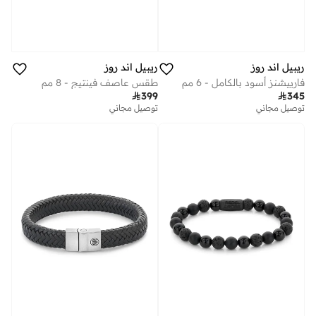
ريبيل اند روز
ريبيل اند روز
فارييشنز أسود بالكامل - 6 مم
طقس عاصف فينتيج - 8 مم

399

345
توصيل مجاني
توصيل مجاني