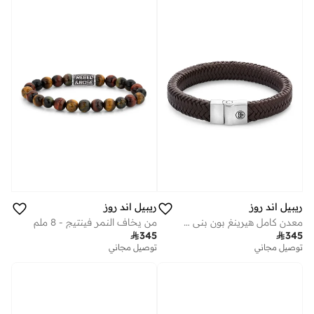
ريبيل اند روز
ريبيل اند روز
معدن كامل هيرينغ بون بني مطفي
من يخاف النمر فينتيج - 8 ملم

345

345
توصيل مجاني
توصيل مجاني