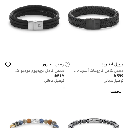
ريبيل اند روز
ريبيل اند روز
معدن كامل كاروهات أسود 15 مم
معدن كامل بريميوم كومبو 12 مم أسود

519

399
توصيل مجاني
توصيل مجاني
للجنسين