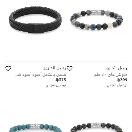
ريبيل اند روز
ريبيل اند روز
ماونتن هاي - 8 ملم
معدن بالكامل أسود أسود شيفرون

375

399
توصيل مجاني
توصيل مجاني