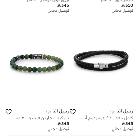

345

310
توصيل مجاني
توصيل مجاني
ريبيل اند روز
ريبيل اند روز
كامل معدن دائري مزدوج أسود
سيكريت جاردن فينتيج - 6 مم

345

345
توصيل مجاني
توصيل مجاني