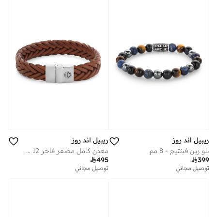
ريبيل اند روز
ريبيل اند روز
بلو رين فينتيج - 8 مم
معدن كامل مضفر فاخر 12 مم كونياك

495

399
توصيل مجاني
توصيل مجاني