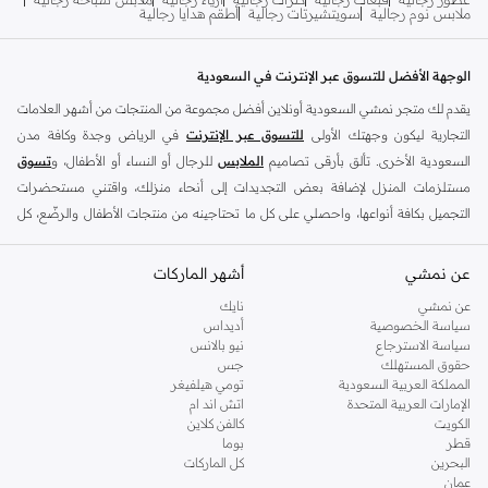
ملابس نوم رجالية
سويتشيرتات رجالية
أطقم هدايا رجالية
الوجهة الأفضل للتسوق عبر الإنترنت في السعودية
يقدم لك متجر نمشي السعودية أونلاين أفضل مجموعة من المنتجات من أشهر العلامات
التجارية ليكون وجهتك الأولى
للتسوق عبر الإنترنت
في الرياض وجدة وكافة مدن
السعودية الأخرى. تألق بأرقى تصاميم
الملابس
للرجال أو النساء أو الأطفال، و
تسوق
مستلزمات المنزل لإضافة بعض التجديدات إلى أنحاء منزلك، واقتني مستحضرات
التجميل بكافة أنواعها، واحصلي على كل ما تحتاجينه من منتجات الأطفال والرضّع، كل
ذلك وأكثر في مكان واحد.
عن نمشي
أفضل العلامات التجارية في السعودية
أشهر الماركات
يضم متجر نمشي السعودية أونلاين مجموعة ضخمة من المنتجات من أفضل العلامات
عن نمشي
نايك
سياسة الخصوصية
أديداس
التجارية، بداية من الأزياء وحتى مستلزمات المنزل. ستجد لدينا كل ما ترغب به من
سياسة الاسترجاع
نيو بالانس
الملابس والأحذية والإكسسوارات وكافة احتياجاتك الأخرى من علامات رائدة مثل:
حقوق المستهلك
جس
ديفاكتو
، و
ديزل
، و
بيير كاردان
، و
تومي هيلفيغر
، و
ريفر ايلاند
، و
جوكي
، و
لي كوبر
،
المملكة العربية السعودية
تومي هيلفيغر
الإمارات العربية المتحدة
اتش اند ام
و
مايكل كورس
، و
بيفرلي هيلز بولو كلوب
، و
أمريكان إيجل
، و
كالفن كلاين
، و
بولو رالف
الكويت
كالفن كلاين
لورين
، و
دكني
وغيرهم الكثير.
قطر
بوما
البحرين
كل الماركات
كما ستجد ملابس للكبار والأطفال لدى نمشي السعودية من علامات مثل
ريزرفد
،
عمان