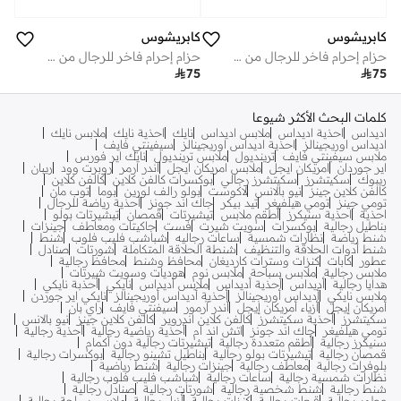
كابريشوس
كابريشوس
حزام إحرام فاخر للرجال من كابريسيوس - حزام خصر قابل للتعديل، مريح وأساسي لملابس وطقوس الحج والعمرة
حزام إحرام فاخر للرجال من كابريسيوس - حزام خصر قابل للتعديل، مريح وأساسي لملابس وطقوس الحج والعمرة

75

75
كلمات البحث الأكثر شيوعا
اديداس
احذية اديداس
ملابس اديداس
نايك
احذية نايك
ملابس نايك
اديداس اوريجينالز
احذية اديداس اوريجينالز
سيفينتي فايف
ملابس سيفينتي فايف
ترينديول
ملابس ترينديول
نايك اير فورس
اير جوردان
امريكان ايجل
ملابس امريكان ايجل
اندر ارمر
روبرت وود
ريبان
ريبوك
سكيتشرز
سكيتشرز رجالي
بوكسرات كالفن كلاين
كالفن كلاين
كالفن كلاين جينز
نيو بالانس
لاكوست
بولو رالف لورين
بوما
توب مان
تومي جينز
تومي هيلفيغر
تيد بيكر
جاك اند جونز
أحذية رياضة للرجال
احذية
احذية سنيكرز
أطقم ملابس
تيشيرتات
قمصان
تيشيرتات بولو
بناطيل رجالية
بوكسرات
سويت شيرت
فست
جاكيتات ومعاطف
جينزات
شنط رياضة
نظارات شمسية
ساعات رجاليه
شباشب فليب فلوب
شنط
شنط أدوات الحلاقة والتنظيف
شنطة الحلاقة المتكاملة
شورتات
صنادل
عطور
كابات
كنزات وسترات كارديغان
محافظ وشنط
محافظ رجالية
ملابس رجالية
ملابس سباحة
ملابس نوم
هوديات وسويت شيرتات
هدايا رجالية
أديداس
أحذية أديداس
ملابس أديداس
نايكي
أحذبة نايكي
ملابس نايكي
أديداس أوريجينالز
أحذية أديداس أوريجينالز
نايكي اير جوردن
أمريكان إيجل
أزياء أمريكان إيجل
أندر آرمور
سيفنتي فايف
راي بان
سكيتشرز
أحذية سكيتشرز
كالفن كلاين اندروير
كالفن كلاين جينز
نيو بالانس
تومي هيلفيغر
جاك اند جونز
اتش اند ام
أحذية رياضية رجالية
أحذية رجالية
سنيكرز رجالية
أطقم متعددة رجالية
تيشيرتات رجالية دون أكمام
قمصان رجالية
تيشيرتات بولو رجالية
بناطيل تشينو رجالية
بوكسرات رجالية
بلوفرات رجالية
معاطف رجالية
جينزات رجالية
شنط رياضية
نظارات شمسية رجالية
ساعات رجالية
شباشب فليب فلوب رجالية
شنط رجالية
شنط شخصية رجالية
شورتات رجالية
صنادل رجالية
عطور رجالية
قبعات رجالية
كنزات رجالية
أزياء رجالية
ملابس سباحة رجالية