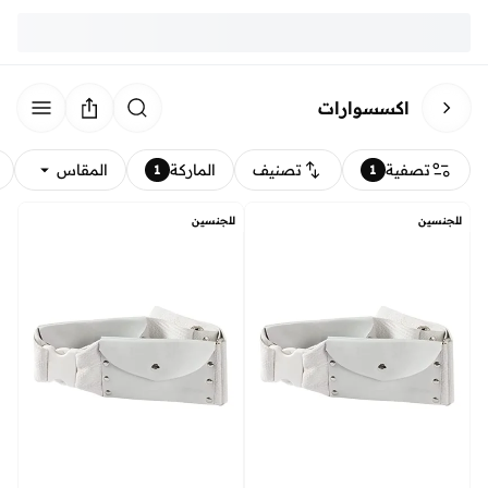
اكسسوارات
تصفية
تصنيف
الماركة
المقاس
1
1
للجنسين
للجنسين