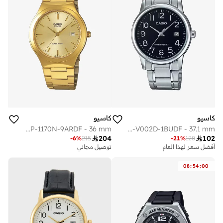
كاسيو
كاسيو
Men's Stainless Steel Analog Watch MTP-1170N-9ARDF - 36 mm
Men's Stainless Steel Analog Watch MTP-V002D-1BUDF - 37.1 mm

204

102
-
6
%
215
-
21
%
128
أفضل سعر لهذا العام
توصيل مجاني
:
:
08
54
00