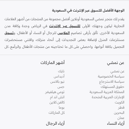
الوجهة الأفضل للتسوق عبر الإنترنت في السعودية
يقدم لك متجر نمشي السعودية أونلاين أفضل مجموعة من المنتجات من أشهر العلامات
التجارية ليكون وجهتك الأولى
للتسوق عبر الإنترنت
في الرياض وجدة وكافة مدن
السعودية الأخرى. تألق بأرقى تصاميم
الملابس
للرجال أو النساء أو الأطفال، و
تسوق
مستلزمات المنزل لإضافة بعض التجديدات إلى أنحاء منزلك، واقتني مستحضرات
التجميل بكافة أنواعها، واحصلي على كل ما تحتاجينه من منتجات الأطفال والرضّع، كل
ذلك وأكثر في مكان واحد.
عن نمشي
أفضل العلامات التجارية في السعودية
أشهر الماركات
يضم متجر نمشي السعودية أونلاين مجموعة ضخمة من المنتجات من أفضل العلامات
عن نمشي
نايك
سياسة الخصوصية
أديداس
التجارية، بداية من الأزياء وحتى مستلزمات المنزل. ستجد لدينا كل ما ترغب به من
سياسة الاسترجاع
نيو بالانس
الملابس والأحذية والإكسسوارات وكافة احتياجاتك الأخرى من علامات رائدة مثل:
حقوق المستهلك
جس
ديفاكتو
، و
ديزل
، و
بيير كاردان
، و
تومي هيلفيغر
، و
ريفر ايلاند
، و
جوكي
، و
لي كوبر
،
المملكة العربية السعودية
تومي هيلفيغر
الإمارات العربية المتحدة
اتش اند ام
و
مايكل كورس
، و
بيفرلي هيلز بولو كلوب
، و
أمريكان إيجل
، و
كالفن كلاين
، و
بولو رالف
الكويت
كالفن كلاين
لورين
، و
دكني
وغيرهم الكثير.
قطر
بوما
البحرين
كل الماركات
كما ستجد ملابس للكبار والأطفال لدى نمشي السعودية من علامات مثل
ريزرفد
،
عمان
وماركات خاصة بالأطفال مثل
كارز
وأخرى للرضع مثل
مذركير
. وامنح منزلك لمسة أناقة
أزياء النساء
أزياء الرجال
جديدة مع تشكيلة واسعة من ديكورات
ريفا هوم
وغيرها من العلامات الرائدة.