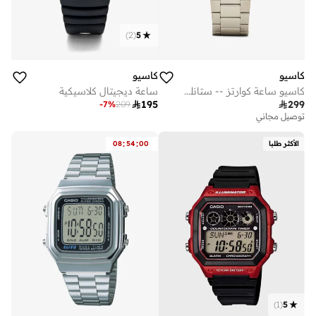
)
2
(
5
كاسيو
كاسيو
كاسيو ساعة كوارتز -- ستانلس ستيل
ساعة ديجيتال كلاسيكية

195

299
-
7
%
209
توصيل مجاني
:
:
الأكثر طلبا
00
54
08
)
1
(
5