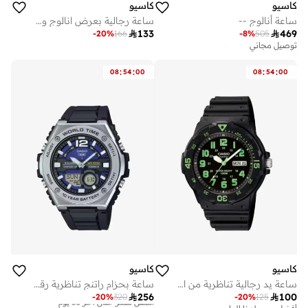
كاسيو
كاسيو
ساعة أنالوج --
ساعة رجالية بعرض انالوج وحزام جلد أسود - MTP-VD01BL-1BVUDF

133

469
-
20
%
166
-
8
%
505
توصيل مجاني
:
:
:
:
08
54
00
08
54
00
كاسيو
كاسيو
ساعة يد رجالية تناظرية من الراتنج -- - . مم
ساعة بحزام راتنج تناظرية رقمية --

256

100
-
20
%
320
-
20
%
125
أفضل سعر خلال آخر 30 يوم
توصيل مجاني