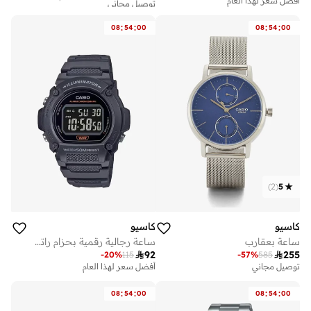
أفضل سعر لهذا العام
أفضل سعر خلال آخر 30 يوم
توصيل مجاني
:
:
:
:
08
54
00
08
54
00
)
2
(
5
كاسيو
كاسيو
ساعة رجالية رقمية بحزام راتنج أسود
ساعة بعقارب

92

255
-
20
%
115
-
57
%
585
أفضل سعر لهذا العام
توصيل مجاني
:
:
:
:
08
54
00
08
54
00