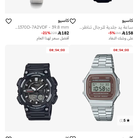
كاسيو
كاسيو
ساعة يد جلدية للرجال تناظرية -- - مم
Men's Stainless Steel Analog Watch MTP-1370D-7A2VDF - 39.8 mm

182

158
-
21
%
228
-
5
%
166
على وشك النفاد
أفضل سعر لهذا العام
:
:
:
:
08
54
00
08
54
00
)
1
(
5