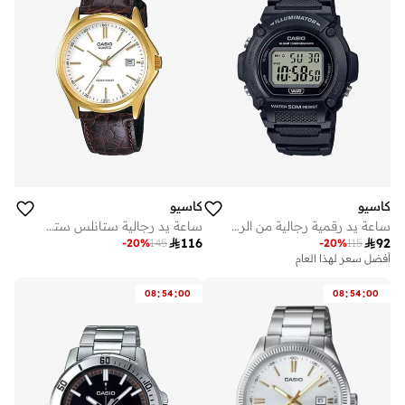
كاسيو
كاسيو
ساعة يد رقمية رجالية من الراتنج -- - . مم
ساعة يد رجالية ستانلس ستيل بعقارب -- - . مم

92

116
-
20
%
115
-
20
%
145
أفضل سعر لهذا العام
:
:
:
:
08
54
00
08
54
00