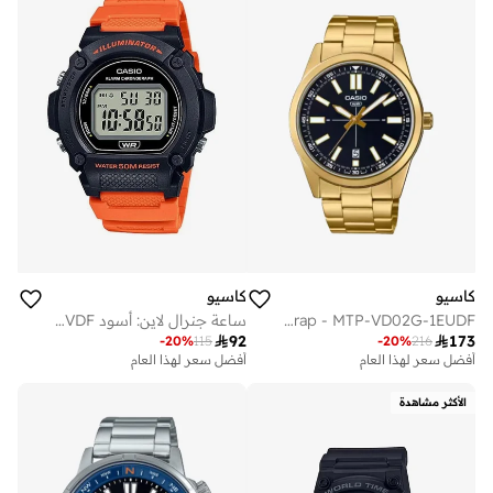
تم بيع أكثر من 10 مؤخرا
على وشك النفاد
كاسيو
كاسيو
Men's Analog Display Watch With Gold Stainless Steel Strap - MTP-VD02G-1EUDF
ساعة جنرال لاين: أسود W-219H-4AVDF

173

92
-
20
%
216
-
20
%
115
أفضل سعر لهذا العام
أفضل سعر لهذا العام
الأكثر مشاهدة