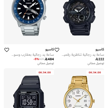
كاسيو
كاسيو
ساعة يد رجالية بعقارب وسوار فضي من الستانلس ستيل
ساعة يد رجالية تناظرية رقمية من الراتنج -- - . مم

484

222
-
5
%
509
توصيل مجاني
توصيل مجاني
:
:
:
:
08
54
00
08
54
00