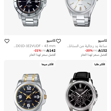
كاسيو
كاسيو
ساعة يد رجالية من الستانلس ستيل بعقارب -- - مم
Men's Stainless Steel Analog Watch MTP-VD01D-1E2VUDF - 43 mm

142

152
-
21
%
178
-
20
%
190
أفضل سعر لهذا العام
أفضل سعر لهذا العام
الأكثر طلبا
الأكثر مبيعا