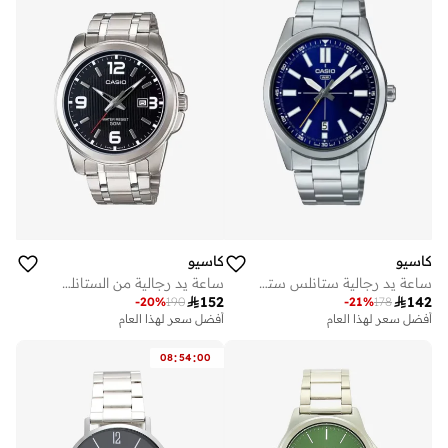
كاسيو
كاسيو
ساعة يد رجالية من الستانلس ستيل بعقارب -- - . مم
ساعة يد رجالية ستانلس ستيل تناظرية MTP-VD02D-2EUDF - 41 مم

152

142
-
20
%
190
-
21
%
178
أفضل سعر لهذا العام
أفضل سعر لهذا العام
:
:
08
54
00