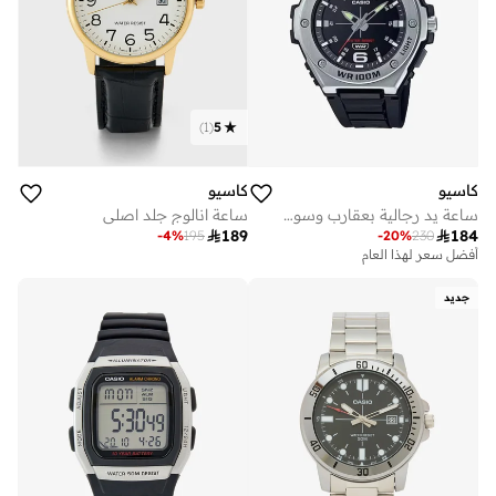
)
1
(
5
كاسيو
كاسيو
ساعة يد رجالية بعقارب وسوار راتنج أسود
ساعة انالوج جلد اصلي

184

189
-
20
%
230
-
4
%
195
أفضل سعر لهذا العام
جديد