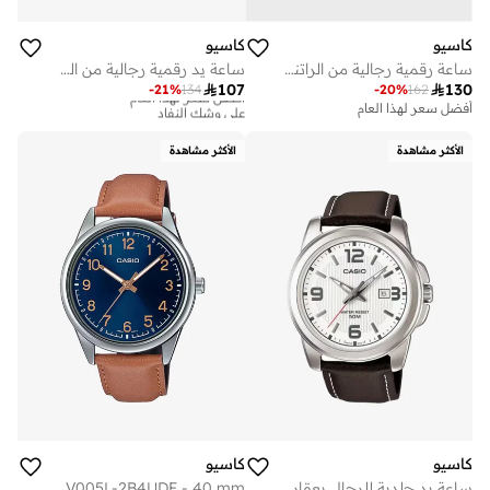
كاسيو
كاسيو
ساعة رقمية رجالية من الراتنج -- - . مم
ساعة يد رقمية رجالية من الفولاذ المقاوم للصدأ - - مم

107

130
-
21
%
134
-
20
%
162
أفضل سعر لهذا العام
على وشك النفاد
أفضل سعر لهذا العام
أفضل سعر لهذا العام
على وشك النفاد
الأكثر مشاهدة
الأكثر مشاهدة
كاسيو
كاسيو
ساعة يد جلدية للرجال بعقارب -- - . مم
Men's Leather Analog Watch MTP-V005L-2B4UDF - 40 mm