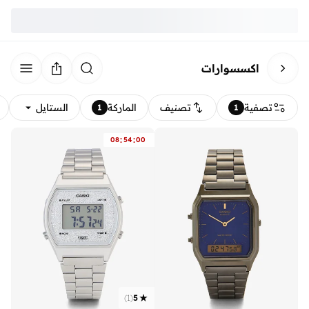
اكسسوارات
تصفية
تصنيف
الماركة
الستايل
1
1
:
:
08
54
00
)
1
(
5