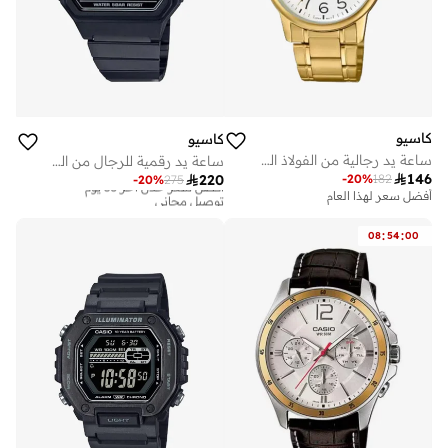
كاسيو
كاسيو
ساعة يد رجالية من الفولاذ المقاوم للصدأ بعقارب -- - . مم
ساعة يد رقمية للرجال من الستانلس ستيل - - مم

146

220
-
20
%
182
-
20
%
275
أفضل سعر خلال آخر 30 يوم
توصيل مجاني
أفضل سعر لهذا العام
أفضل سعر خلال آخر 30 يوم
توصيل مجاني
:
:
08
54
00