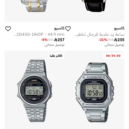
كاسيو
كاسيو
ساعة يد جلدية للرجال تناظرية -- - مم
Men's Stainless Steel Analog Watch MTP-1314SG-1AVDF - 44.9 mm

257

235
-
5
%
270
-
21
%
294
توصيل مجاني
توصيل مجاني
:
:
00
54
08
الأكثر طلبا