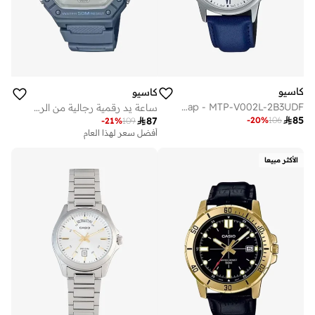
كاسيو
كاسيو
Men's Analog Display Watch With Blue Leather Strap - MTP-V002L-2B3UDF
ساعة يد رقمية رجالية من الراتنج -- - . مم

85

87
-
20
%
106
-
21
%
109
أفضل سعر لهذا العام
الأكثر مبيعا