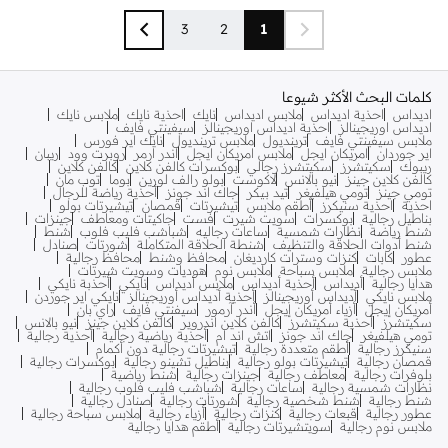
3
2
1
كلمات البحث الأكثر شيوعا
اديداس
احذية اديداس
ملابس اديداس
نايك
احذية نايك
ملابس نايك
اديداس اوريجينالز
احذية اديداس اوريجينالز
سيفينتي فايف
ملابس سيفينتي فايف
ترينديول
ملابس ترينديول
نايك اير فورس
اير جوردان
امريكان ايجل
ملابس امريكان ايجل
اندر ارمر
روبرت وود
ريبان
ريبوك
سكيتشرز
سكيتشرز رجالي
بوكسرات كالفن كلاين
كالفن كلاين
كالفن كلاين جينز
نيو بالانس
لاكوست
بولو رالف لورين
بوما
توب مان
تومي جينز
تومي هيلفيغر
تيد بيكر
جاك اند جونز
أحذية رياضة للرجال
احذية
احذية سنيكرز
أطقم ملابس
تيشيرتات
قمصان
تيشيرتات بولو
بناطيل رجالية
بوكسرات
سويت شيرت
فست
جاكيتات ومعاطف
جينزات
شنط رياضة
نظارات شمسية
ساعات رجاليه
شباشب فليب فلوب
شنط
شنط أدوات الحلاقة والتنظيف
شنطة الحلاقة المتكاملة
شورتات
صنادل
عطور
كابات
كنزات وسترات كارديغان
محافظ وشنط
محافظ رجالية
ملابس رجالية
ملابس سباحة
ملابس نوم
هوديات وسويت شيرتات
هدايا رجالية
أديداس
أحذية أديداس
ملابس أديداس
نايكي
أحذبة نايكي
ملابس نايكي
أديداس أوريجينالز
أحذية أديداس أوريجينالز
نايكي اير جوردن
أمريكان إيجل
أزياء أمريكان إيجل
أندر آرمور
سيفنتي فايف
راي بان
سكيتشرز
أحذية سكيتشرز
كالفن كلاين اندروير
كالفن كلاين جينز
نيو بالانس
تومي هيلفيغر
جاك اند جونز
اتش اند ام
أحذية رياضية رجالية
أحذية رجالية
سنيكرز رجالية
أطقم متعددة رجالية
تيشيرتات رجالية دون أكمام
قمصان رجالية
تيشيرتات بولو رجالية
بناطيل تشينو رجالية
بوكسرات رجالية
بلوفرات رجالية
معاطف رجالية
جينزات رجالية
شنط رياضية
نظارات شمسية رجالية
ساعات رجالية
شباشب فليب فلوب رجالية
شنط رجالية
شنط شخصية رجالية
شورتات رجالية
صنادل رجالية
عطور رجالية
قبعات رجالية
كنزات رجالية
أزياء رجالية
ملابس سباحة رجالية
ملابس نوم رجالية
سويتشيرتات رجالية
أطقم هدايا رجالية