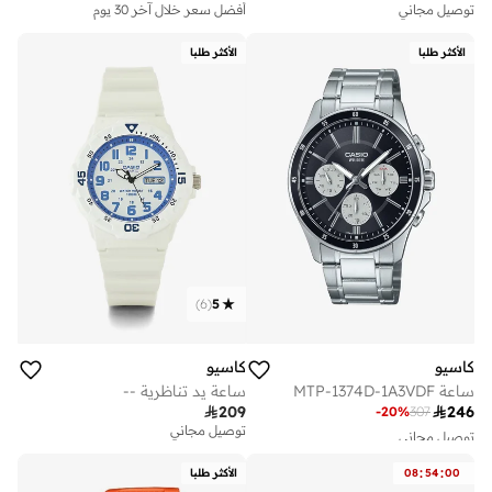
توصيل مجاني
أفضل سعر خلال آخر 30 يوم
الأكثر طلبا
الأكثر طلبا
)
6
(
5
كاسيو
كاسيو
ساعة MTP-1374D-1A3VDF
ساعة يد تناظرية --

246

209
-
20
%
307
توصيل مجاني
توصيل مجاني
تم بيع أكثر من 10 مؤخرا
على وشك النفاد
:
:
00
54
08
الأكثر طلبا
توصيل مجاني