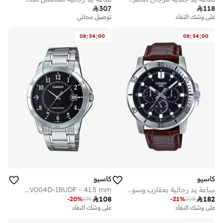

307

118
على وشك النفاد
توصيل مجاني
:
:
:
:
08
54
00
08
54
00
كاسيو
كاسيو
ساعة يد رجالية بعقارب وسوار جلد بني - MTP-VD300L-1EUDF
Men's Stainless Steel Analog Watch MTP-V004D-1BUDF - 41.5 mm

108

182
-
20
%
135
-
21
%
228
على وشك النفاد
على وشك النفاد