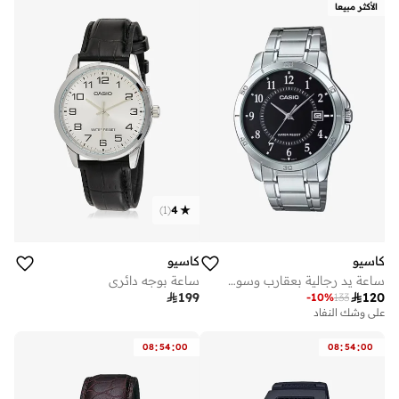
الأكثر مبيعا
)
1
(
4
كاسيو
كاسيو
ساعة يد رجالية بعقارب وسوار فضي من الستانلس ستيل
ساعة بوجه دائري

120

199
-
10
%
133
على وشك النفاد
:
:
:
:
08
54
00
08
54
00