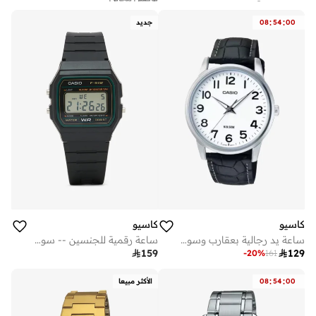
أفضل سعر لهذا العام
توصيل مجاني
:
:
00
54
08
جديد
كاسيو
كاسيو
ساعة يد رجالية بعقارب وسوار جلد أسود
ساعة رقمية للجنسين -- سوداء وخضراء

129

159
-
20
%
161
:
:
00
54
08
الأكثر مبيعا