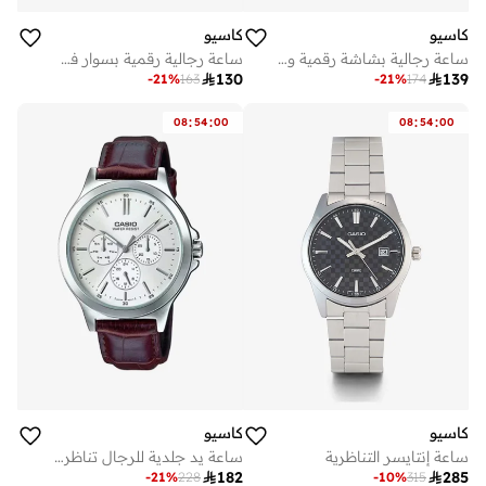
كاسيو
كاسيو
ساعة رجالية بشاشة رقمية وسوار ستانلس ستيل فضي - W-218HD-1AVDF
ساعة رجالية رقمية بسوار فضي من الستانلس ستيل

130

139
-
21
%
163
-
21
%
174
:
:
:
:
08
54
00
08
54
00
كاسيو
كاسيو
ساعة إنتايسر التناظرية
ساعة يد جلدية للرجال تناظرية -- - . مم

182

285
-
21
%
228
-
10
%
315