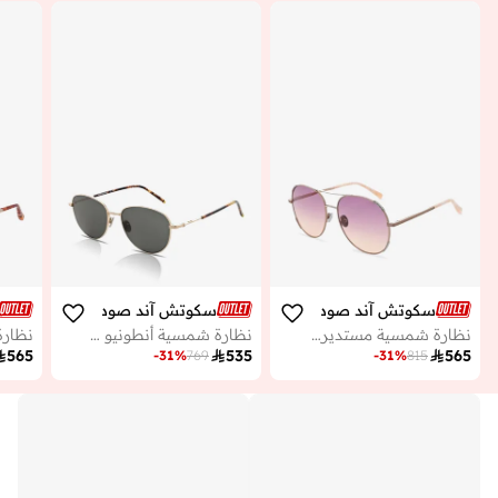
سكوتش آند صودا
سكوتش آند صودا
نظارة شمسية مستديرة ميلان
نظارة شمسية أنطونيو أفياتور

565

535

565
-
31
%
769
-
31
%
815