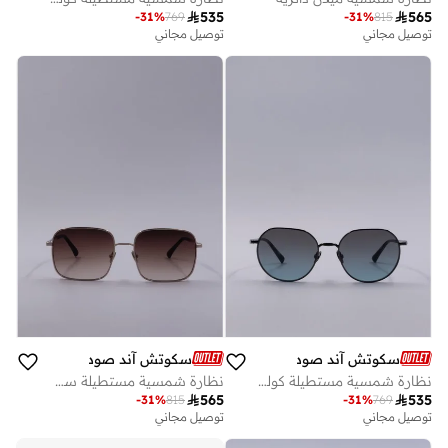

535

565
-
31
%
769
-
31
%
815
توصيل مجاني
توصيل مجاني
سكوتش آند صودا
سكوتش آند صودا
نظارة شمسية مستطيلة كولون
نظارة شمسية مستطيلة سكوتسديل

565

535
-
31
%
815
-
31
%
769
توصيل مجاني
توصيل مجاني