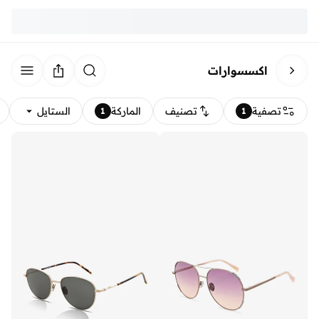
اكسسوارات
تصفية
تصنيف
الماركة
الستايل
1
1