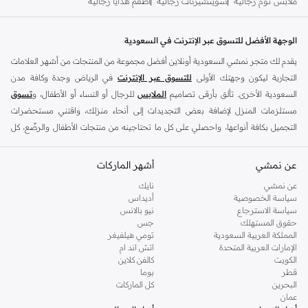
ملابس نوم رجالية
سويتشيرتات رجالية
أطقم هدايا رجالية
الوجهة الأفضل للتسوق عبر الإنترنت في السعودية
يقدم لك متجر نمشي السعودية أونلاين أفضل مجموعة من المنتجات من أشهر العلامات
التجارية ليكون وجهتك الأولى
للتسوق عبر الإنترنت
في الرياض وجدة وكافة مدن
السعودية الأخرى. تألق بأرقى تصاميم
الملابس
للرجال أو النساء أو الأطفال، و
تسوق
مستلزمات المنزل لإضافة بعض التجديدات إلى أنحاء منزلك، واقتني مستحضرات
التجميل بكافة أنواعها، واحصلي على كل ما تحتاجينه من منتجات الأطفال والرضّع، كل
ذلك وأكثر في مكان واحد.
عن نمشي
أفضل العلامات التجارية في السعودية
أشهر الماركات
يضم متجر نمشي السعودية أونلاين مجموعة ضخمة من المنتجات من أفضل العلامات
عن نمشي
نايك
سياسة الخصوصية
أديداس
التجارية، بداية من الأزياء وحتى مستلزمات المنزل. ستجد لدينا كل ما ترغب به من
سياسة الاسترجاع
نيو بالانس
الملابس والأحذية والإكسسوارات وكافة احتياجاتك الأخرى من علامات رائدة مثل:
حقوق المستهلك
جس
ديفاكتو
، و
ديزل
، و
بيير كاردان
، و
تومي هيلفيغر
، و
ريفر ايلاند
، و
جوكي
، و
لي كوبر
،
المملكة العربية السعودية
تومي هيلفيغر
الإمارات العربية المتحدة
اتش اند ام
و
مايكل كورس
، و
بيفرلي هيلز بولو كلوب
، و
أمريكان إيجل
، و
كالفن كلاين
، و
بولو رالف
الكويت
كالفن كلاين
لورين
، و
دكني
وغيرهم الكثير.
قطر
بوما
البحرين
كل الماركات
كما ستجد ملابس للكبار والأطفال لدى نمشي السعودية من علامات مثل
ريزرفد
،
عمان
وماركات خاصة بالأطفال مثل
كارز
وأخرى للرضع مثل
مذركير
. وامنح منزلك لمسة أناقة