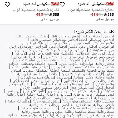
سكوتش آند صودا
سكوتش آند صودا
نظارة شمسية مستطيلة من إتيان
نظارة شمسية مستطيلة كولون

535

535
-
31
%
769
-
31
%
769
توصيل مجاني
توصيل مجاني
كلمات البحث الأكثر شيوعا
اديداس
احذية اديداس
ملابس اديداس
نايك
احذية نايك
ملابس نايك
اديداس اوريجينالز
احذية اديداس اوريجينالز
سيفينتي فايف
ملابس سيفينتي فايف
ترينديول
ملابس ترينديول
نايك اير فورس
اير جوردان
امريكان ايجل
ملابس امريكان ايجل
اندر ارمر
روبرت وود
ريبان
ريبوك
سكيتشرز
سكيتشرز رجالي
بوكسرات كالفن كلاين
كالفن كلاين
كالفن كلاين جينز
نيو بالانس
لاكوست
بولو رالف لورين
بوما
توب مان
تومي جينز
تومي هيلفيغر
تيد بيكر
جاك اند جونز
أحذية رياضة للرجال
احذية
احذية سنيكرز
أطقم ملابس
تيشيرتات
قمصان
تيشيرتات بولو
بناطيل رجالية
بوكسرات
سويت شيرت
فست
جاكيتات ومعاطف
جينزات
شنط رياضة
نظارات شمسية
ساعات رجاليه
شباشب فليب فلوب
شنط
شنط أدوات الحلاقة والتنظيف
شنطة الحلاقة المتكاملة
شورتات
صنادل
عطور
كابات
كنزات وسترات كارديغان
محافظ وشنط
محافظ رجالية
ملابس رجالية
ملابس سباحة
ملابس نوم
هوديات وسويت شيرتات
هدايا رجالية
أديداس
أحذية أديداس
ملابس أديداس
نايكي
أحذبة نايكي
ملابس نايكي
أديداس أوريجينالز
أحذية أديداس أوريجينالز
نايكي اير جوردن
أمريكان إيجل
أزياء أمريكان إيجل
أندر آرمور
سيفنتي فايف
راي بان
سكيتشرز
أحذية سكيتشرز
كالفن كلاين اندروير
كالفن كلاين جينز
نيو بالانس
تومي هيلفيغر
جاك اند جونز
اتش اند ام
أحذية رياضية رجالية
أحذية رجالية
سنيكرز رجالية
أطقم متعددة رجالية
تيشيرتات رجالية دون أكمام
قمصان رجالية
تيشيرتات بولو رجالية
بناطيل تشينو رجالية
بوكسرات رجالية
بلوفرات رجالية
معاطف رجالية
جينزات رجالية
شنط رياضية
نظارات شمسية رجالية
ساعات رجالية
شباشب فليب فلوب رجالية
شنط رجالية
شنط شخصية رجالية
شورتات رجالية
صنادل رجالية
عطور رجالية
قبعات رجالية
كنزات رجالية
أزياء رجالية
ملابس سباحة رجالية