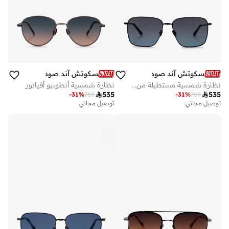
سكوتش آند صودا
سكوتش آند صودا
نظارة شمسية مستطيلة من إتيان
نظارة شمسية أنطونيو أفياتور

535

535
-
31
%
769
-
31
%
769
توصيل مجاني
توصيل مجاني