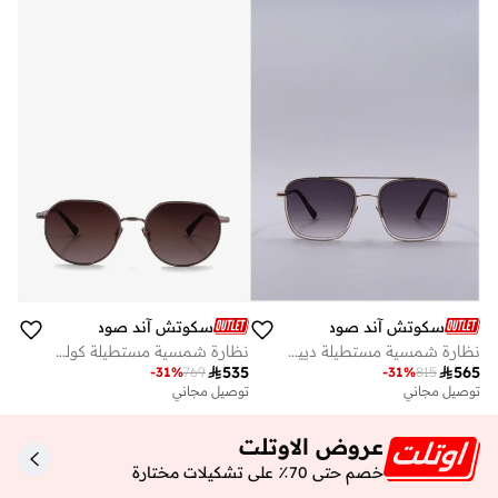
سكوتش آند صودا
سكوتش آند صودا
نظارة شمسية مستطيلة دييغو
نظارة شمسية مستطيلة كولون

535

565
-
31
%
769
-
31
%
815
توصيل مجاني
توصيل مجاني
عروض الاوتلت
خصم حتى 70٪ على تشكيلات مختارة