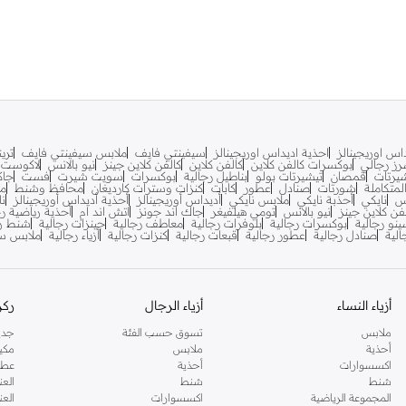
اس اوريجينالز
احذية اديداس اوريجينالز
سيفينتي فايف
ملابس سيفينتي فايف
تري
ز رجالي
بوكسرات كالفن كلاين
كالفن كلاين
كالفن كلاين جينز
نيو بالانس
لاكوست
يرتات
قمصان
تيشيرتات بولو
بناطيل رجالية
بوكسرات
سويت شيرت
فست
جاك
متكاملة
شورتات
صنادل
عطور
كابات
كنزات وسترات كارديغان
محافظ وشنط
مح
س
نايكي
أحذبة نايكي
ملابس نايكي
أديداس أوريجينالز
أحذية أديداس أوريجينالز
نا
فن كلاين جينز
نيو بالانس
تومي هيلفيغر
جاك اند جونز
اتش اند ام
أحذية رياضية رج
ينو رجالية
بوكسرات رجالية
بلوفرات رجالية
معاطف رجالية
جينزات رجالية
شنط ري
لية
صنادل رجالية
عطور رجالية
قبعات رجالية
كنزات رجالية
أزياء رجالية
ملابس سب
أزياء النساء
أزياء الرجال
ركن
ملابس
تسوق حسب الفئة
جدي
أحذية
ملابس
مكي
اكسسوارات
أحذية
عطو
شنط
شنط
العن
المجموعة الرياضية
اكسسوارات
العن