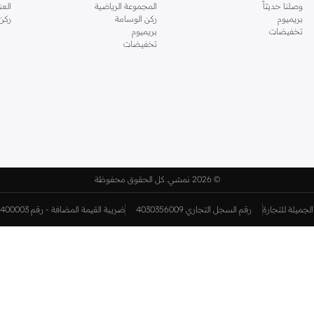
وصلنا حديثاً
المجموعة الرياضية
الع
بريميوم
ركن الوسامة
ركن
تخفيضات
بريميوم
تخفيضات
©
2026 نمشي. كل الحقوق محفوظة
لجميلة للتجارة
رقم السجل التجاري 4030356009
ضريبة القيمة المضافة - رقم 310398596400003