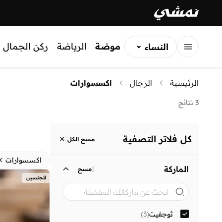
موضة
الرياضة
ركن الجمال
النساء
الرجال
الرئيسية
الرجال
اكسسوارات
الأطفال
3 نتائج
كل فلاتر التصفية
مسح الكل
اكسسوارات
الماركة
1
مسح
للجنسين
ثوجفيت
(
3
)