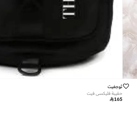
ثوجفيت
حقيبة فليكسي فيت

165