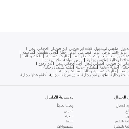
نديول
ملابس ترينديول
نايك اير فورس
اير جوردان
امريكان ايجل
بولو رالف لورين
بوما
توب مان
تومي جينز
تومي هيلفيغر
تيد بيكر
يتات ومعاطف
جينزات
شنط رياضة
نظارات شمسية
ساعات رجاليه
افظ رجالية
ملابس رجالية
ملابس سباحة
ملابس نوم
يكي اير جوردن
أمريكان إيجل
أزياء أمريكان إيجل
أندر آرمور
الية
أحذية رجالية
سنيكرز رجالية
أطقم متعددة رجالية
اضية
نظارات شمسية رجالية
ساعات رجالية
احة رجالية
ملابس نوم رجالية
سويتشيرتات رجالية
أطقم هدايا رجالية
 الجمال
مجموعة الأطفال
د الجمال
وصلنا حديثاً
اج
ملابس
ر
احذية
اية بالشعر
شنط
اية بالبشرة
اكسسوارات