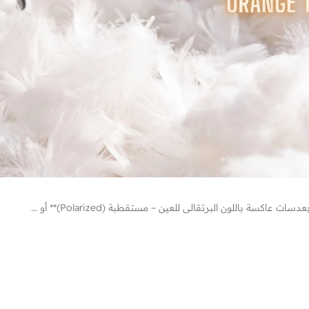
**نظارة شمسية بعدسات عاكسة باللون البرتقالي للعين – مستقطبة (Polarized)** أو بصيغة أكثر تسويقية: **نظارة شمسية بعدسات برتقالية عاكسة – حماية مستقطبة للعين وإطلالة عصرية**