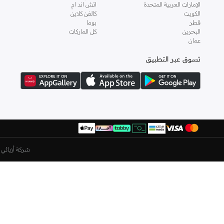
باكا بوتشي
(
11
)
الإمارات العربية المتحدة
اتش اند ام
الكويت
كالفن كلاين
بروفورم
(
1
)
قطر
بوما
البحرين
كل الماركات
بريف ريفوكس
(
1
)
عمان
بلاك أوت
(
46
)
تسوق عبر التطبيق
بودي سكلبتشر
(
9
)
بورتون
(
1
)
بورجا
(
2
)
بورشه
(
9
)
بوس
(
169
)
بوكيمون
(
1
)
شركة أزيائي ا
بول
(
14
)
بولارويد
(
77
)
بولو رالف لورين
(
7
)
بوليس
(
674
)
بوما
(
85
)