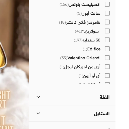
اكسبليست باوتس
(
166
)
سانت أيون
(
5
)
هاموندز فلاي كاتشر
(
18
)
"سولاريزد"
(
41
)
30 سندايز
(
197
)
)
1
(
Edifice
)
35
(
Valentino Orlandi
آري من امريكان ايجل
(
1
)
آي أو أيون
(
1
)
آي تاتش
(
14
)
آيرتون سينا
(
8
)
الفئة
أر أند بي
(
26
)
اكسسوارات - الكل
)
3
(
أرينا
(
7
)
الستايل
أسترو
(
3
)
نظارات
)
2
(
كاجوال
(
1
)