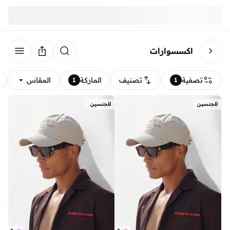
اكسسوارات
تصفية
تصنيف
الماركة
المقاس
1
1
للجنسين
للجنسين