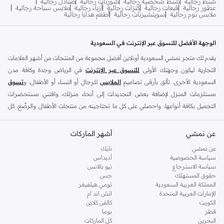
شنط رجالية
شنط شخصية رجالية
شورتات رجالية
صنادل رجالية
عطور رجالية
قبعات رجالية
كنزات رجالية
أزياء رجالية
ملابس سباحة رجالية
ملابس نوم رجالية
سويتشيرتات رجالية
أطقم هدايا رجالية
الوجهة الأفضل للتسوق عبر الإنترنت في السعودية
يقدم لك متجر نمشي السعودية أونلاين أفضل مجموعة من المنتجات من أشهر العلامات
التجارية ليكون وجهتك الأولى
للتسوق عبر الإنترنت
في الرياض وجدة وكافة مدن
السعودية الأخرى. تألق بأرقى تصاميم
الملابس
للرجال أو النساء أو الأطفال، و
تسوق
مستلزمات المنزل لإضافة بعض التجديدات إلى أنحاء منزلك، واقتني مستحضرات
التجميل بكافة أنواعها، واحصلي على كل ما تحتاجينه من منتجات الأطفال والرضّع، كل
ذلك وأكثر في مكان واحد.
عن نمشي
أفضل العلامات التجارية في السعودية
أشهر الماركات
يضم متجر نمشي السعودية أونلاين مجموعة ضخمة من المنتجات من أفضل العلامات
عن نمشي
نايك
سياسة الخصوصية
أديداس
التجارية، بداية من الأزياء وحتى مستلزمات المنزل. ستجد لدينا كل ما ترغب به من
سياسة الاسترجاع
نيو بالانس
الملابس والأحذية والإكسسوارات وكافة احتياجاتك الأخرى من علامات رائدة مثل:
حقوق المستهلك
جس
ديفاكتو
، و
ديزل
، و
بيير كاردان
، و
تومي هيلفيغر
، و
ريفر ايلاند
، و
جوكي
، و
لي كوبر
،
المملكة العربية السعودية
تومي هيلفيغر
الإمارات العربية المتحدة
اتش اند ام
و
مايكل كورس
، و
بيفرلي هيلز بولو كلوب
، و
أمريكان إيجل
، و
كالفن كلاين
، و
بولو رالف
الكويت
كالفن كلاين
لورين
، و
دكني
وغيرهم الكثير.
قطر
بوما
البحرين
كل الماركات
كما ستجد ملابس للكبار والأطفال لدى نمشي السعودية من علامات مثل
ريزرفد
،