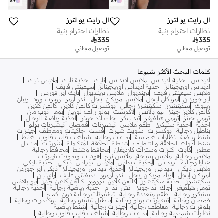
3
+
3
+
ال رايت يو لترز
ال رايت يو لترز
نظارات احترام بنية
نظارات احترام بنية

335

335
توصيل مجاني
توصيل مجاني
كلمات البحث الأكثر شيوعا
اديداس
احذية اديداس
ملابس اديداس
نايك
احذية نايك
ملابس نايك
اديداس اوريجينالز
احذية اديداس اوريجينالز
سيفينتي فايف
ملابس سيفينتي فايف
ترينديول
ملابس ترينديول
نايك اير فورس
اير جوردان
امريكان ايجل
ملابس امريكان ايجل
اندر ارمر
روبرت وود
ريبان
ريبوك
سكيتشرز
سكيتشرز رجالي
بوكسرات كالفن كلاين
كالفن كلاين
كالفن كلاين جينز
نيو بالانس
لاكوست
بولو رالف لورين
بوما
توب مان
تومي جينز
تومي هيلفيغر
تيد بيكر
جاك اند جونز
أحذية رياضة للرجال
احذية
احذية سنيكرز
أطقم ملابس
تيشيرتات
قمصان
تيشيرتات بولو
بناطيل رجالية
بوكسرات
سويت شيرت
فست
جاكيتات ومعاطف
جينزات
شنط رياضة
نظارات شمسية
ساعات رجاليه
شباشب فليب فلوب
شنط
شنط أدوات الحلاقة والتنظيف
شنطة الحلاقة المتكاملة
شورتات
صنادل
عطور
كابات
كنزات وسترات كارديغان
محافظ وشنط
محافظ رجالية
ملابس رجالية
ملابس سباحة
ملابس نوم
هوديات وسويت شيرتات
هدايا رجالية
أديداس
أحذية أديداس
ملابس أديداس
نايكي
أحذبة نايكي
ملابس نايكي
أديداس أوريجينالز
أحذية أديداس أوريجينالز
نايكي اير جوردن
أمريكان إيجل
أزياء أمريكان إيجل
أندر آرمور
سيفنتي فايف
راي بان
سكيتشرز
أحذية سكيتشرز
كالفن كلاين اندروير
كالفن كلاين جينز
نيو بالانس
تومي هيلفيغر
جاك اند جونز
اتش اند ام
أحذية رياضية رجالية
أحذية رجالية
سنيكرز رجالية
أطقم متعددة رجالية
تيشيرتات رجالية دون أكمام
قمصان رجالية
تيشيرتات بولو رجالية
بناطيل تشينو رجالية
بوكسرات رجالية
بلوفرات رجالية
معاطف رجالية
جينزات رجالية
شنط رياضية
نظارات شمسية رجالية
ساعات رجالية
شباشب فليب فلوب رجالية