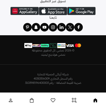
تسوق عبر التطبيق
ولدينا أيضًا
ملابس نوم نسائية
مريحة، بما في ذلك قمصان النوم والبيجامات من علامات
مثل
نعومي
وغيرها.
استعدي لأجواء الصيف مع مجموعتنا من ملابس السباحة التي تضم كل ما تحتاجينه،
تابعنا
بداية من
بيكيني
القطعتين بجميع المقاسات وحتى المايوهات ذات القطعة الواحدة وكافة
مستلزمات الشاطئ أو المسبح.
تسوق أزياء رجالية بتصاميم راقية في السعودية
تألق بأفضل إطلالة مع مجموعة متكاملة من الملابس الرجالية. ستجد لدينا كل ما تحتاجه
من علامات رائدة مثل
تمبرلاند
و
لاكوست
و
غانت
و
جيوردانو
وغيرها، لتكون دائمًا في أبهى
©
2026 نمشي. كل الحقوق محفوظة
صورة سواء كنت متوجهاً إلى عملك أو تقضي عطلة نهاية الأسبوع برفقة أصدقائك
نمشي هولدينج ليميتد
وعائلتك.
ستجد لدينا في مجموعة التيشيرتات والقمصان كل ما تحتاجه مع مجموعة متنوعة من
التصاميم. جدّد إطلالتك وتسوق
قمصان بولو
بالألوان التي تفضلها، وكن متألقًا في عملك
شركة أزيائي الجميلة للتجارة
وفي نزهاتك مع أصدقائك. واطلع على الكنزات والهوديز و
البليزرات
بتصاميم ومقاسات
رقم السجل التجاري 4030356009
وألوان متعددة لتكون بكامل أناقتك في كافة المناسبات.
ضريبة القيمة المضافة - رقم 310398596400003
اختر ما يناسبك من تشكيلتنا الواسعة من
الجينزات
بجميع الألوان والمقاسات. ونسّقها
مع قمصان عصرية لإطلالة أنيقة أو ارتدِها مع تيشيرت وحذاء رياضي لمظهر رائع مواكب
للموضة.