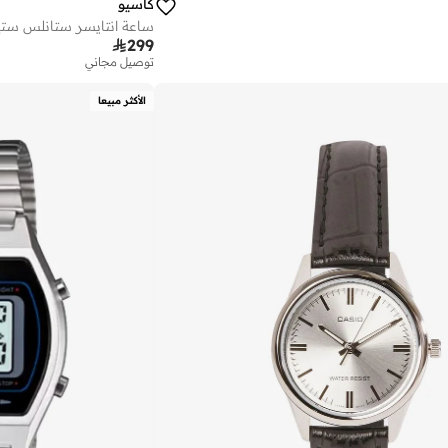
كاسيو
ساعة انتايسر ستانلس ستيل

299
توصيل مجاني
الأكثر مبيعا