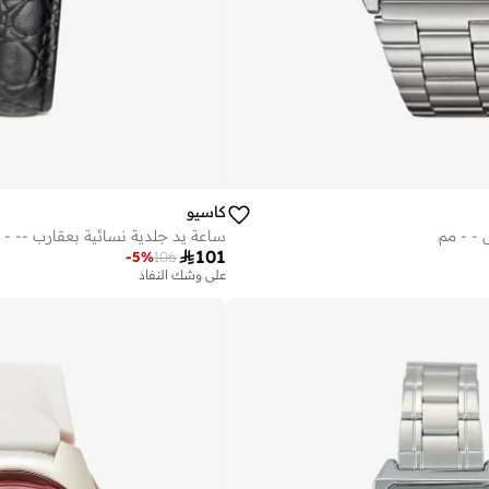
كاسيو
- - مم
ساعة يد جلدية نسائية بعقارب -- - 

101
-
5
%
106
على وشك النفاد