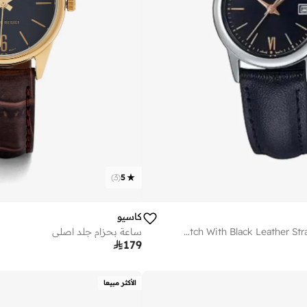
)
3
(
5
كاسيو
Women's Analog Display Watch With Black Leather Strap - LTP-V002L-1B3UDF
ساعة بحزام جلد اصلي

179
الأكثر مبيعا