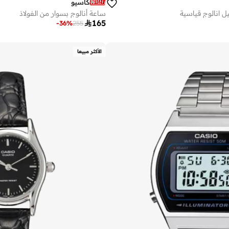
كاسيو
 انالوج قياسية
ساعة أنالوج بسوار من الفولاذ

165
-
36
%
255
الأكثر مبيعا