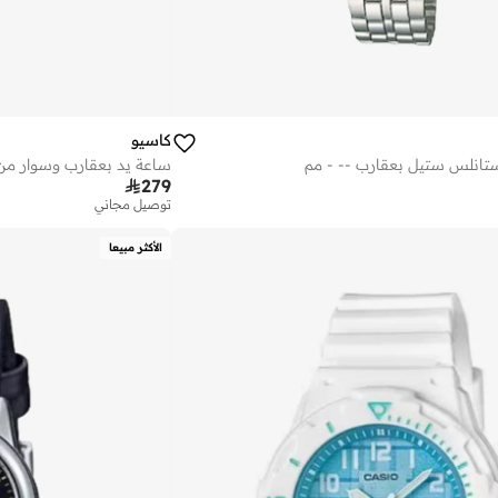
كاسيو
تانلس ستيل بعقارب -- - مم
ساعة يد بعقارب وسوار من ا

279
توصيل مجاني
الأكثر مبيعا