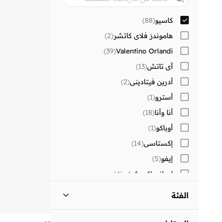
كاسيو
(
88
)
هاموندز فلاي كاتشر
(
2
)
)
39
(
Valentino Orlandi
آي تاتش
(
13
)
أدرين فيتاديني
(
2
)
أسترو
(
1
)
أنا وأنا
(
18
)
أوباكو
(
1
)
إكستاسي
(
14
)
إيفو
(
5
)
ارماني اكسشينج
(
4
)
اغنر
(
6
)
الفئة
امبوريو ارماني
(
1
)
ساعات - الكل
)
88
(
اوليفيا بورتون
(
9
)