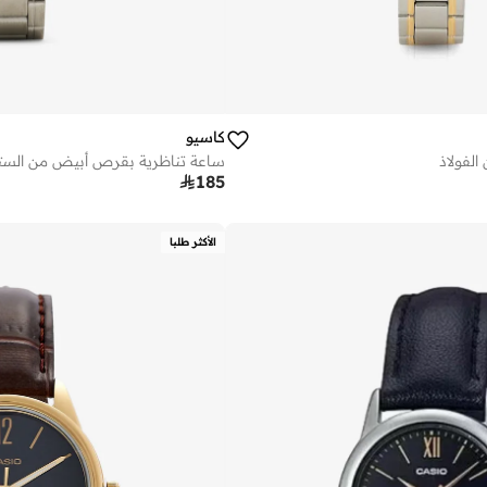
كاسيو
لفولاذ
ساعة تناظرية بقرص أبيض من الست

185
الأكثر طلبا