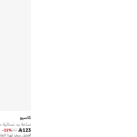
شيروتي 1881
(
105
)
صوص هاوت
(
41
)
غاي لاروش
(
28
)
فاستراك
(
33
)
فرنش كونكشن
(
9
)
فريلوك باريس
(
98
)
فوسيل
(
38
)
فيرزاتشي
(
34
)
فيلا
(
61
)
كابلي
(
13
)
كارل لاغرفيلد
(
22
)
كالفن كلاين
(
40
)
كاسيو
كوتش
(
92
)
ساعة يد نسائية س

123
-
11
%
137
كيندال + كايلي
(
2
)
أفضل سعر لهذا العام