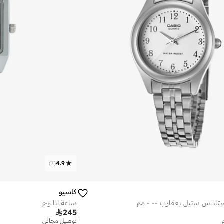
)
7
(
4.9
كاسيو
تانلس ستيل بعقارب -- - مم
ساعة انالوج

245
توصيل مجاني