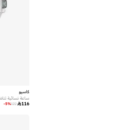
كاسيو
ساعة نسائية تناظر

116
-
5
%
122