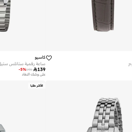
كاسيو
ج
ساعة رقمية ستانلس ستيل 

139
-
5
%
146
على وشك النفاد
الأكثر طلبا