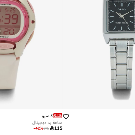
كاسيو
ساعة يد ديجيتال

115
-
42
%
195