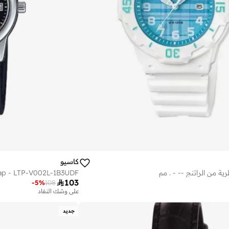
كاسيو
ية من الراتنج -- - . مم

103
-
5
%
108
على وشك النفاد
جديد