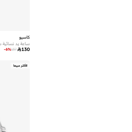
كاسيو
ساعة يد نسائية س

130
-
6
%
137
الأكثر مبيعا