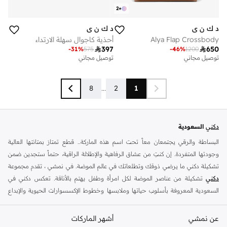
2
+
د ك ن ي
د ك ن ي
Alya Flap Crossbody
أحذية كاجوال سهلة الارتداء

397

650
-
31
%
575
-
46
%
1200
توصيل مجاني
توصيل مجاني
8
...
2
1
دكني
السعودية
البساطة والرقي يجتمعان معاً تحت اسم هذه الماركة.. قطع تمتاز بمتانتها العالية
وجودتها المتفردة. إن كنتِ من عشاق الرفاهية والإطلالة الراقية، حتماً ستجدين ضمن
تشكيلة دكني ما يرضي ذوقك وتطلعاتك في عالم الموضة. في نمشي ، تقدم مجموعة
دكني
تشكيلة من عناصر الموضة لكل امرأة وطفل يهتم بالأناقة. تعكس دكني في
السعودية المعروفة بأسلوب حياتها وملابسها وخطوط الإكسسوارات الحيوية والإبداع
والأفكار - بلا حدود.
شنط دكني
عن نمشي
-
ساعات دكني
-
جزم دكني
أشهر الماركات