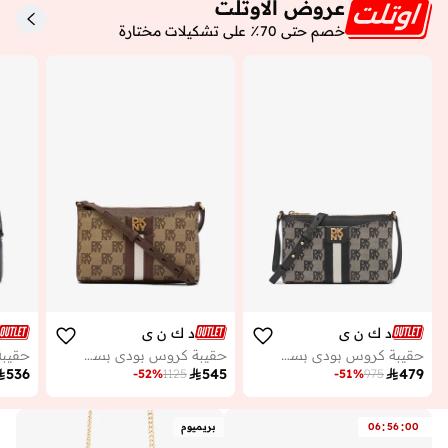
عروض الاوتلت
خصم حتى 70٪ على تشكيلات مختارة
د ك ن ي
د ك ن ي
حقيبة كروس بودي بسحاب وشعار نوري
حقيبة كروس بودي بسحاب وشعار نوري

536

545

479
-
52
%
1125
-
51
%
975
:
:
00
56
06
بريميوم