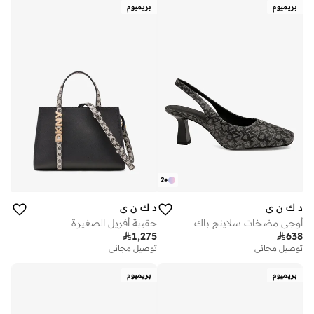
تم بيع أكثر من 10 مؤخرا
بريميوم
بريميوم
2
+
د ك ن ي
د ك ن ي
أوجي مضخات سلاينج باك
حقيبة أفريل الصغيرة

1,275

638
توصيل مجاني
توصيل مجاني
بريميوم
بريميوم