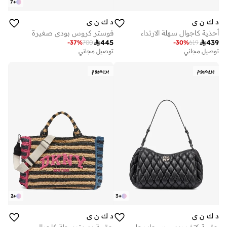
7
+
د ك ن ي
د ك ن ي
أحذية كاجوال سهلة الارتداء
فوستر كروس بودي صغيرة

445

439
-
37
%
700
-
30
%
619
توصيل مجاني
توصيل مجاني
بريميوم
بريميوم
2
+
3
+
د ك ن ي
د ك ن ي
حقيبة كتف ريمي بسحاب علوي
حقيبة يد متوسطة كاجوال