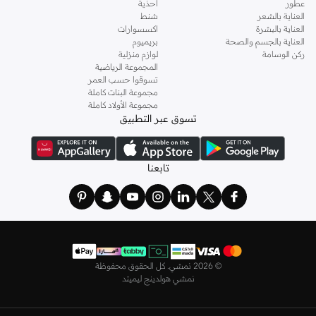
عطور
احذية
تسوق دكني اون لاين الرياض
العناية بالشعر
شنط
العناية بالبشرة
اكسسوارات
تسوق من دكني اون لاين في نمشي لإيجاد مجموعة مختارة من
الاكسسوارات
. تصفح
العناية بالجسم والصحة
بريميوم
متجر دكني اون لاين الكامل او استخدم القائمة لتحديد ما تبحث عنه. باعتبارها ماركة
ركن الوسامة
لوازم منزلية
المجموعة الرياضية
فاخرة تتميز بها دكني اوت لت اون لاين، تقدم نمشي خدمة الشحن السريع، خدمة العملاء
تسوقوا حسب العمر
المتميزة، والالتزام بالتميز. ابدأ في تصفح مجموعتنا الان للاستمتاع بسهولة التسوق من
مجموعة البنات كاملة
متجر دكني اون لاين.
مجموعة الأولاد كاملة
تسوق عبر التطبيق
إذا كنت تتسوقين ملابس من دكني في نمشي، فإن مجموعتنا تشمل كل شيء بما في
ذلك
ملابس من دكني النسائية
. مع المطبوعات الأكثر أناقة والأنماط المعاصرة، فإن
تيشيرت من دكني للسيدات
و
قمصان من دكني للنساء
جميعها عناصر أساسية في
تابعنا
خزانة كل امرأة. تسوقي في نمشي واحصل على قطع دكني المفضلة لديك!
تسوق أحذية دكني
اعثري على مجموعة من
أحذية دكني النسائية
التي تناسب كل مناسبة، سواءً كنت
تبحثين عن إطلالة ليلية ساحرة أو العطلة. اكتشفي مجموعة مختارة من
أحذية دكني
المسطحة
أو
أحذية دكني سهلة الارتداء
أو
أحذية دكني السنيكرز النسائية
المثالية
©
2026 نمشي. كل الحقوق محفوظة
لإطلالتك الكاجوال. مع اختيارك من
صندل من دكني
، ستكونين جاهزة للشاطئ
نمشي هولدينج ليميتد
والطقس الأكثر دفئًا. ارتدي زوجًا من شبشب فليب فلوب من دكني من مجموعتنا التي
تتميز بالأنماط والتصميمات الملونة ببراعة. كما تتضمن المجموعة حذاء صندل سترابي