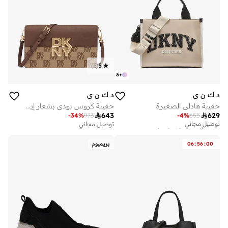
)
3
(
5
3
+
د ك ن ي
د ك ن ي
حقيبة هادلي الصغيرة
حقيبة كروس بودي بشعار إيكو وغطاء قلاب

643

629
-
34
%
973
-
4
%
655
توصيل مجاني
تم بيع أكثر من 10 مؤخرا
توصيل مجاني
توصيل مجاني
تم بيع أكثر من 10 مؤخرا
:
:
00
56
06
بريميوم