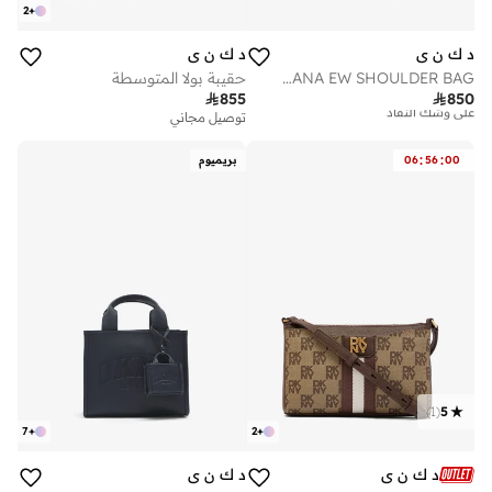
2
+
د ك ن ي
د ك ن ي
TIANA EW SHOULDER BAG
حقيبة بولا المتوسطة

855

850
توصيل مجاني
توصيل مجاني
تم بيع أكثر من 10 مؤخرا
على وشك النفاد
:
:
00
56
06
بريميوم
توصيل مجاني
تم بيع أكثر من 10 مؤخرا
على وشك النفاد
)
1
(
5
7
+
2
+
د ك ن ي
د ك ن ي