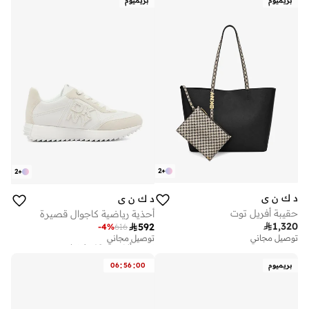
بريميوم
بريميوم
2
+
2
+
د ك ن ي
د ك ن ي
حقيبة أفريل توت
أحذية رياضية كاجوال قصيرة

1,320

592
-
4
%
616
توصيل مجاني
تم بيع أكثر من 10 مؤخرا
توصيل مجاني
توصيل مجاني
تم بيع أكثر من 10 مؤخرا
:
:
بريميوم
00
56
06