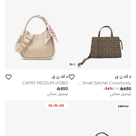
2
+
د ك ن ي
د ك ن ي
CAPRI MEDIUM HOBO
Avril Small Satchel Crossbody

850

650
-
34
%
975
توصيل مجاني
توصيل مجاني
:
:
بريميوم
00
56
06