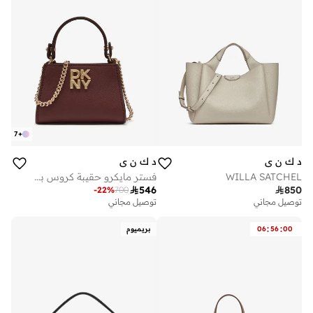
7
+
د ك ن ي
د ك ن ي
WILLA SATCHEL
فستر مايكرو حقيبة كروس بودي بمقبض علوي

546

850
-
22
%
700
توصيل مجاني
توصيل مجاني
:
:
00
56
06
بريميوم