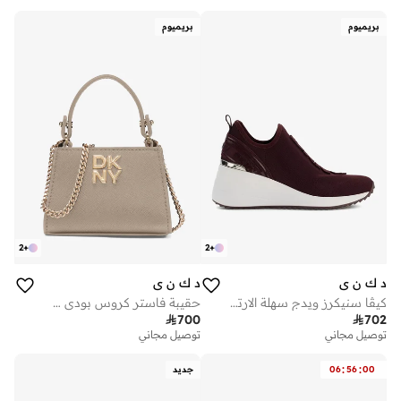
توصيل مجاني
تم بيع أكثر من 10 مؤخرا
بريميوم
بريميوم
2
+
2
+
د ك ن ي
د ك ن ي
كيڤا سنيكرز ويدج سهلة الارتداء
حقيبة فاستر كروس بودي صغيرة

700

702
توصيل مجاني
توصيل مجاني
:
:
00
56
06
جديد