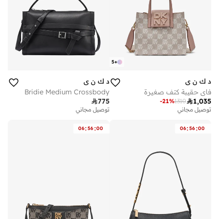
5
+
د ك ن ي
د ك ن ي
فاي حقيبة كتف صغيرة
Bridie Medium Crossbody

775

1,035
-
21
%
1310
توصيل مجاني
توصيل مجاني
:
:
:
:
06
56
00
06
56
00