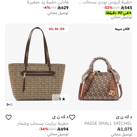
حقيبة كروس بودي بسحاب وشعار نوري
هادلي حقيبة يد صغيرة

629

545
-
4
%
655
-
52
%
1125
توصيل مجاني
في 90 دقيقة!
توصيل مجاني
تم بيع أكثر من 20 مؤخرا
توصيل مجاني
تم بيع أكثر من 20 مؤخرا
:
:
الأكثر مبيعا
00
56
06
)
2
(
5
2
+
د ك ن ي
د ك ن ي
PAIGE SMALL SATCHEL
حقيبة براينت بسحاب وشعار

694

1,075
-
34
%
1050
توصيل مجاني
تم بيع أكثر من 10 مؤخرا
توصيل مجاني