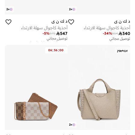
2
+
2
+
د ك ن ي
د ك ن ي
أحذية كاجوال سهلة الارتداء
أحذية كاجوال سهلة الارتداء

547

340
-
5
%
575
-
34
%
514
توصيل مجاني
تم بيع أكثر من 20 مؤخرا
توصيل مجاني
توصيل مجاني
تم بيع أكثر من 20 مؤخرا
:
:
بريميوم
00
56
06
2
+