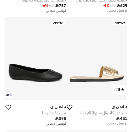

757

629
-
6
%
805
-
4
%
655
توصيل مجاني
تم بيع أكثر من 10 مؤخرا
توصيل مجاني
توصيل مجاني
تم بيع أكثر من 10 مؤخرا
بريميوم
بريميوم
)
1
(
5
2
+
د ك ن ي
د ك ن ي
صنادل كاجوال سهلة الارتداء
مونيرة باليرينا

598

431
توصيل مجاني
تم بيع أكثر من 10 مؤخرا
توصيل مجاني
توصيل مجاني