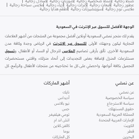
شنط رجالية
شنط شخصية رجالية
شورتات رجالية
صنادل رجالية
عطور رجالية
قبعات رجالية
كنزات رجالية
أزياء رجالية
ملابس سباحة رجالية
ملابس نوم رجالية
سويتشيرتات رجالية
أطقم هدايا رجالية
الوجهة الأفضل للتسوق عبر الإنترنت في السعودية
يقدم لك متجر نمشي السعودية أونلاين أفضل مجموعة من المنتجات من أشهر العلامات
التجارية ليكون وجهتك الأولى
للتسوق عبر الإنترنت
في الرياض وجدة وكافة مدن
السعودية الأخرى. تألق بأرقى تصاميم
الملابس
للرجال أو النساء أو الأطفال، و
تسوق
مستلزمات المنزل لإضافة بعض التجديدات إلى أنحاء منزلك، واقتني مستحضرات
التجميل بكافة أنواعها، واحصلي على كل ما تحتاجينه من منتجات الأطفال والرضّع، كل
ذلك وأكثر في مكان واحد.
عن نمشي
أفضل العلامات التجارية في السعودية
أشهر الماركات
يضم متجر نمشي السعودية أونلاين مجموعة ضخمة من المنتجات من أفضل العلامات
عن نمشي
نايك
سياسة الخصوصية
أديداس
التجارية، بداية من الأزياء وحتى مستلزمات المنزل. ستجد لدينا كل ما ترغب به من
سياسة الاسترجاع
نيو بالانس
الملابس والأحذية والإكسسوارات وكافة احتياجاتك الأخرى من علامات رائدة مثل:
حقوق المستهلك
جس
ديفاكتو
، و
ديزل
، و
بيير كاردان
، و
تومي هيلفيغر
، و
ريفر ايلاند
، و
جوكي
، و
لي كوبر
،
المملكة العربية السعودية
تومي هيلفيغر
الإمارات العربية المتحدة
اتش اند ام
و
مايكل كورس
، و
بيفرلي هيلز بولو كلوب
، و
أمريكان إيجل
، و
كالفن كلاين
، و
بولو رالف
الكويت
كالفن كلاين
لورين
، و
دكني
وغيرهم الكثير.
قطر
بوما
البحرين
كل الماركات
كما ستجد ملابس للكبار والأطفال لدى نمشي السعودية من علامات مثل
ريزرفد
،