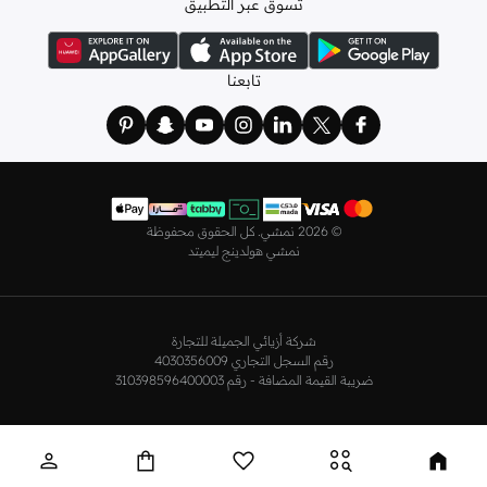
تسوق عبر التطبيق
ولدينا أيضًا
ملابس نوم نسائية
مريحة، بما في ذلك قمصان النوم والبيجامات من علامات
مثل
نعومي
وغيرها.
استعدي لأجواء الصيف مع مجموعتنا من ملابس السباحة التي تضم كل ما تحتاجينه،
تابعنا
بداية من
بيكيني
القطعتين بجميع المقاسات وحتى المايوهات ذات القطعة الواحدة وكافة
مستلزمات الشاطئ أو المسبح.
تسوق أزياء رجالية بتصاميم راقية في السعودية
تألق بأفضل إطلالة مع مجموعة متكاملة من الملابس الرجالية. ستجد لدينا كل ما تحتاجه
من علامات رائدة مثل
تمبرلاند
و
لاكوست
و
غانت
و
جيوردانو
وغيرها، لتكون دائمًا في أبهى
©
2026 نمشي. كل الحقوق محفوظة
صورة سواء كنت متوجهاً إلى عملك أو تقضي عطلة نهاية الأسبوع برفقة أصدقائك
نمشي هولدينج ليميتد
وعائلتك.
ستجد لدينا في مجموعة التيشيرتات والقمصان كل ما تحتاجه مع مجموعة متنوعة من
التصاميم. جدّد إطلالتك وتسوق
قمصان بولو
بالألوان التي تفضلها، وكن متألقًا في عملك
شركة أزيائي الجميلة للتجارة
وفي نزهاتك مع أصدقائك. واطلع على الكنزات والهوديز و
البليزرات
بتصاميم ومقاسات
رقم السجل التجاري 4030356009
وألوان متعددة لتكون بكامل أناقتك في كافة المناسبات.
ضريبة القيمة المضافة - رقم 310398596400003
اختر ما يناسبك من تشكيلتنا الواسعة من
الجينزات
بجميع الألوان والمقاسات. ونسّقها
مع قمصان عصرية لإطلالة أنيقة أو ارتدِها مع تيشيرت وحذاء رياضي لمظهر رائع مواكب
للموضة.