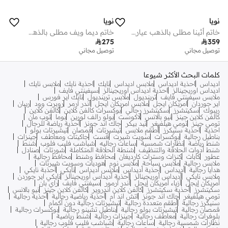
نويا
نويا
خاتم أثينا مطلي بالذهب عيار 18 قيراط
خاتم ديما ويف مطلي بالذهب عيار 18 قيراط

275

359
توصيل مجاني
توصيل مجاني
كلمات البحث الأكثر شيوعا
اديداس
احذية اديداس
ملابس اديداس
نايك
احذية نايك
ملابس نايك
اديداس اوريجينالز
احذية اديداس اوريجينالز
سيفينتي فايف
ملابس سيفينتي فايف
ترينديول
ملابس ترينديول
نايك اير فورس
اير جوردان
امريكان ايجل
ملابس امريكان ايجل
اندر ارمر
روبرت وود
ريبان
ريبوك
سكيتشرز
سكيتشرز رجالي
بوكسرات كالفن كلاين
كالفن كلاين
كالفن كلاين جينز
نيو بالانس
لاكوست
بولو رالف لورين
بوما
توب مان
تومي جينز
تومي هيلفيغر
تيد بيكر
جاك اند جونز
أحذية رياضة للرجال
احذية
احذية سنيكرز
أطقم ملابس
تيشيرتات
قمصان
تيشيرتات بولو
بناطيل رجالية
بوكسرات
سويت شيرت
فست
جاكيتات ومعاطف
جينزات
شنط رياضة
نظارات شمسية
ساعات رجاليه
شباشب فليب فلوب
شنط
شنط أدوات الحلاقة والتنظيف
شنطة الحلاقة المتكاملة
شورتات
صنادل
عطور
كابات
كنزات وسترات كارديغان
محافظ وشنط
محافظ رجالية
ملابس رجالية
ملابس سباحة
ملابس نوم
هوديات وسويت شيرتات
هدايا رجالية
أديداس
أحذية أديداس
ملابس أديداس
نايكي
أحذبة نايكي
ملابس نايكي
أديداس أوريجينالز
أحذية أديداس أوريجينالز
نايكي اير جوردن
أمريكان إيجل
أزياء أمريكان إيجل
أندر آرمور
سيفنتي فايف
راي بان
سكيتشرز
أحذية سكيتشرز
كالفن كلاين اندروير
كالفن كلاين جينز
نيو بالانس
تومي هيلفيغر
جاك اند جونز
اتش اند ام
أحذية رياضية رجالية
أحذية رجالية
سنيكرز رجالية
أطقم متعددة رجالية
تيشيرتات رجالية دون أكمام
قمصان رجالية
تيشيرتات بولو رجالية
بناطيل تشينو رجالية
بوكسرات رجالية
بلوفرات رجالية
معاطف رجالية
جينزات رجالية
شنط رياضية
نظارات شمسية رجالية
ساعات رجالية
شباشب فليب فلوب رجالية