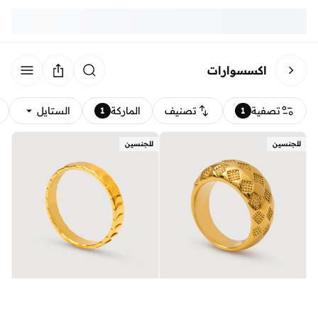
اكسسوارات
تصفية
تصنيف
الماركة
الستايل
1
1
للجنسين
للجنسين