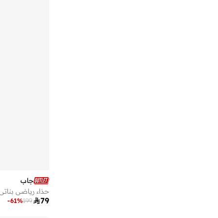
جاب
حذاء رياضي بنات

79
-
61
%
199