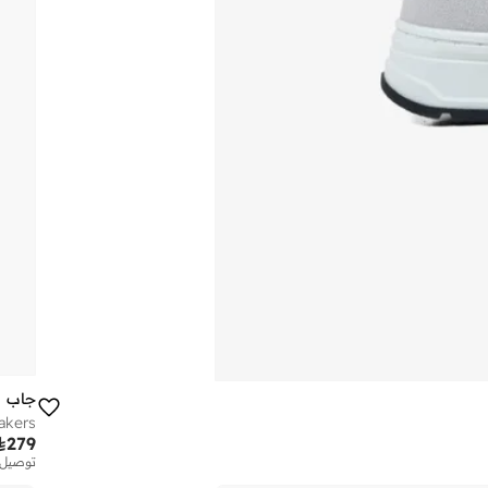
جاب
akers

279
توصيل 