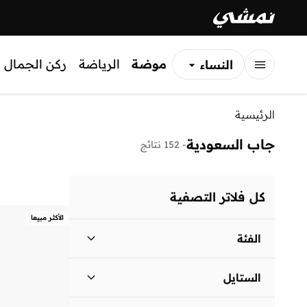
موضة
الرياضة
ركن الجمال
النساء
الرجال
الرئيسية
الأطفال
جاب السعودية
-
152 نتائج
كل فلاتر التصفية
الأكثر مبيعا
الفئة
الرجال
)
69
(
الستايل
نساء
)
65
(
كاجوال
(
126
)