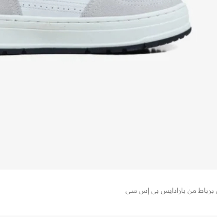
ي برباط من بارادايس بي إس سي