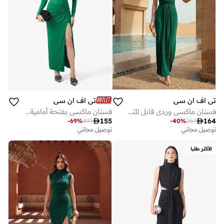
تي اف ان سي
تي اف ان سي
فستان ماكسي وردي قابل للتحويل من التوت
فستان ماكسي بفتحة أمامية وياقة ملتفة

155

164
-
69
%
499
-
40
%
269
توصيل مجاني
توصيل مجاني
الأكثر طلبا