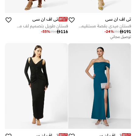
تي اف ان سي
تي اف ان سي
فستان ميدي بقصة مستقيمة وياقة دائرية
فستان طويل بتصميم لف مع رباط وشق جانبي

116

191
-
55
%
256
-
24
%
251
توصيل مجاني
تي اف ان سي
تي اف ان سي