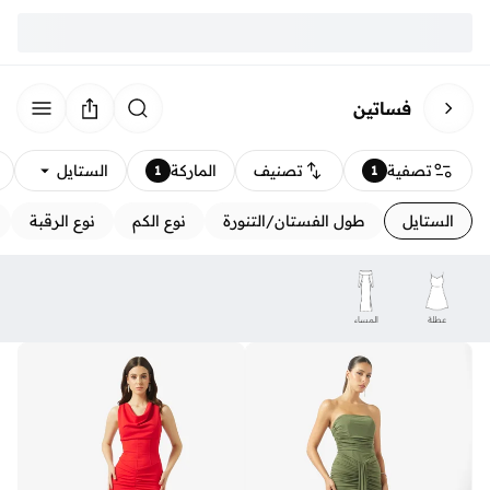
فساتين
تصفية
تصنيف
الماركة
الستايل
1
1
الستايل
طول الفستان/التنورة
نوع الكم
نوع الرقبة
عطلة
المساء