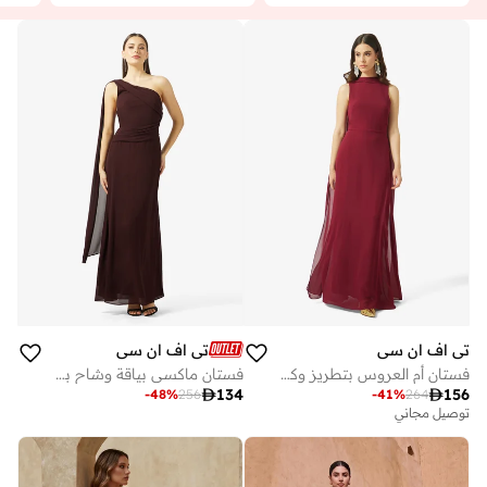
تي اف ان سي
تي اف ان سي
فستان أم العروس بتطريز وكشكشة
فستان ماكسي بياقة وشاح بكتف واحد

134

156
-
48
%
256
-
41
%
264
توصيل مجاني