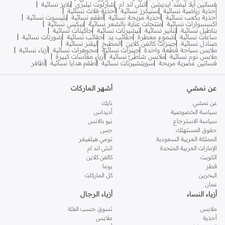
فساتين ايلا ليمتد ايديشن
اتش اند ام
شارلوت تيلبري
بلايز نسائية
أحذية رياضية نسائية
سنيكرز نسائية
أحذية فلات نسائية
أحذية بكعب نسائية
أحذية مريحة نسائية
أطقم نسائية
بليسوت نسائية
اكسسوارات نسائية
منتجات عناية بالشعر نسائية
بيكيني نسائية
بناطيل نسائية
تنانير نسائية
تيشيرتات نسائية
جاكيتات نسائية
ساعات نسائية
شموع معطرة
حقائب يد
حقائب نسائية
شورتات نسائية
صنادل نسائية
جينزات كالفن كلاين
المطبخ
ليقنز نسائية
ملابس سباحة قطعة واحدة
جينزات نسائية
مجوهرات نسائية
أزياء نسائية
ملابس نوم نسائية
ملابس شاطئ نسائية
أزياء مقاسات كبيرة
فساتين عصرية مريحة
سويتشيرتات نسائية
أطقم هدايا نسائية
أظافر
عن نمشي
أشهر الماركات
عن نمشي
نايك
سياسة الخصوصية
أديداس
سياسة الاسترجاع
نيو بالانس
حقوق المستهلك
جس
المملكة العربية السعودية
تومي هيلفيغر
الإمارات العربية المتحدة
اتش اند ام
الكويت
كالفن كلاين
قطر
بوما
البحرين
كل الماركات
عمان
أزياء النساء
أزياء الرجال
ملابس
تسوق حسب الفئة
أحذية
ملابس