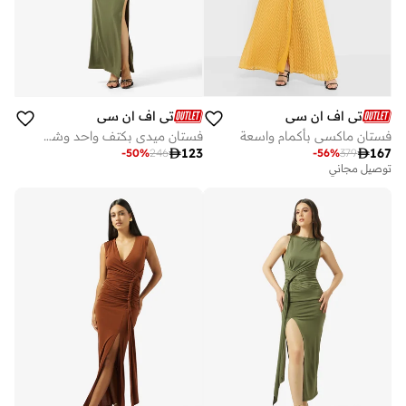
تي اف ان سي
تي اف ان سي
فستان ماكسي بأكمام واسعة
فستان ميدي بكتف واحد وشق فخذ

123

167
-
50
%
246
-
56
%
379
توصيل مجاني