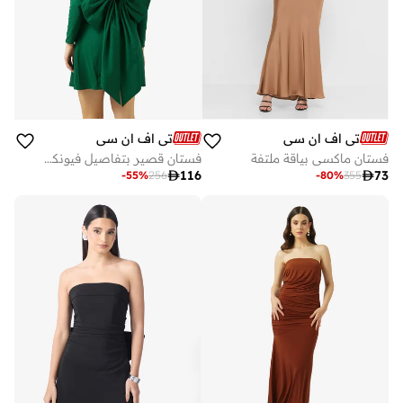
تي اف ان سي
تي اف ان سي
فستان ماكسي بياقة ملتفة
فستان قصير بتفاصيل فيونكة خلفية

116

73
-
55
%
256
-
80
%
355