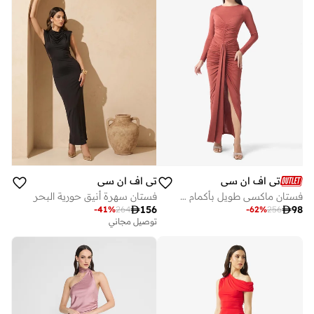
تي اف ان سي
تي اف ان سي
فستان ماكسي طويل بأكمام طويلة وفتحة أمامية برباط
فستان سهرة أنيق حورية البحر

156

98
-
41
%
264
-
62
%
256
توصيل مجاني