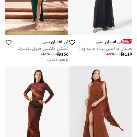
تي اف ان سي
تي اف ان سي
فستان ماكسي بياقة عالية وتفاصيل شبكية بفتحة عند الخصر
فستان ماكسي ضيق بكسرات سادة

156

119
-
41
%
264
-
69
%
383
توصيل مجاني