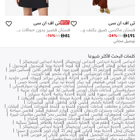
تي اف ان سي
تي اف ان سي
فستان ماكسي ضيق بكتف واحد
فستان قصير بدون حمالات بظهر على شكل قوس

81

191
-
76
%
331
-
24
%
251
توصيل مجاني
كلمات البحث الأكثر شيوعا
اديداس
احذية اديداس
اديداس اوريجينالز
احذية اديداس اوريجينالز
كيكو ميلانو
إيفانز
امريكان ايجل
ايلا
بوما
احذية بوما
ترينديول
ترينديول
نايك
ديفاكتو
فورايفر 21
فوريو
فيرو مودا
فيلا
كالفن كلاين
فساتين كويز
لانجري لاسنزا
ماك كوزمتيكس
مانجو
ازياء مانجو
هيا كلوزيت
نايك اير فورس
اير جوردان
الدو
خزانة
دوروثي بيركنز
ريبوك
مس جايديد
توب شوب
تومي هيلفيغر
تيد بيكر
شنط تيد بيكر
جيس
شنط جيس
جينجر
جينجر بيسيكس
سكيتشرز
ساعات جيس
مجوهرات سوارفسكي
سواروفسكي
ساعات مايكل كورس
فساتين ايلا
نيو لوك
أزياء عربية
فساتين
فساتين سهرة
بلايز
شنط
احذية رياضة
احذية سنيكرز
احذية فلات
كعوب واحذية هيلز
احذية مريحة
اطقم ملابس
افرولات
اكسسوارات
العناية بالشعر
بكيني
بلايز
بناطيل
تنانير
تيشيرتات
جاكيتات و معاطف
ساعات
شموع
شنط يد
شنط
شورتات
صنادل
عبايات
عطور
كنزات وسترات كارديغان
لانجري
لوازم المطبخ
ليقنز
ملابس سباحة
جينزات
مجوهرات
ملابس
ملابس النوم
ملابس بحر
ملابس مقاسات كبيرة
فساتين كاجوال
فساتين قصيرة
هوديات وسويت شيرتات
مكياج
العناية بالبشرة
أطقم هدايا
العناية بالشعر
العناية بالأظافر
عطور نسائية
أديداس
أحذية أديداس
أديداس أوريجينالز
أحذية أديداس أوريجينالز
أمريكان إيجل
أحذية بوما
نايكي
فور إيفر 21
أزياء كويز
لانجري لا سينزا
ماك لمستحضرات التجميل
مانغو
أزياء مانغو
نايكي اير فورس
ألدو
حقائب تيد بيكر
حقائب جيس
قلادات سواروفسكي