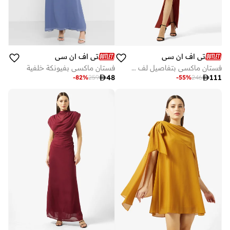
تي اف ان سي
تي اف ان سي
فستان ماكسي بتفاصيل لف وتنورة باندو
فستان ماكسي بفيونكة خلفية

48

111
-
82
%
259
-
55
%
246