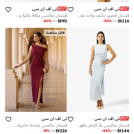
تي اف ان سي
تي اف ان سي
فستان قصير بكتف واحد مع كاب
فستان ماكسي بياقة عالية وظهر مفتوح وأكتاف بارزة

90

116
-
65
%
256
-
55
%
256
الأكثر مشاهدة
تي اف ان سي
تي اف ان سي
فستان ماكسي بلا أكمام بظهر على شكل قوس
فستان ماكسي بفتحة جانبية وكتف مكشوف

226

144
-
8
%
245
-
44
%
256