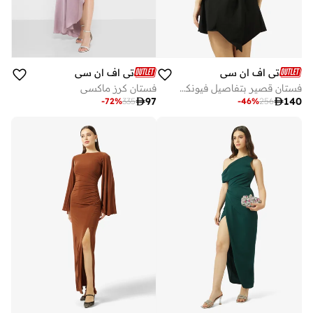
تي اف ان سي
تي اف ان سي
فستان قصير بتفاصيل فيونكة خلفية
فستان كرز ماكسي

97

140
-
72
%
335
-
46
%
256