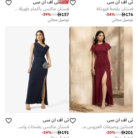
تي اف ان سي
تي اف ان سي
فستان بقصة فيونكة
فستان ماكسي بأكمام طويلة وفتحة جانبية مكشكش

157

176
-
39
%
256
-
34
%
266
توصيل مجاني
توصيل مجاني
تي اف ان سي
تي اف ان سي
فساتين وصيفات العروس من الشيفون بأكمام وفتحة
فستان ماكسي بفتحات واسعة لكل منحنى

191

201
-
24
%
251
-
20
%
251
توصيل مجاني
توصيل مجاني