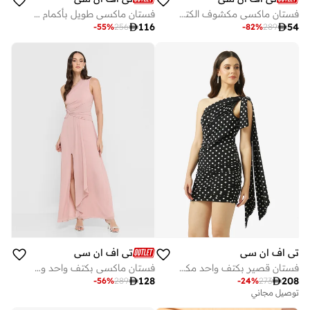
فستان ماكسي مكشوف الكتفين
فستان ماكسي طويل بأكمام طويلة وفتحة كتف وظهر مفتوح

116

54
-
55
%
256
-
82
%
289
تي اف ان سي
تي اف ان سي
فستان قصير بكتف واحد مكشكش
فستان ماكسي بكتف واحد وفتحة جانبية

128

208
-
56
%
289
-
24
%
273
توصيل مجاني