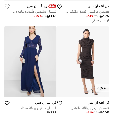
تي اف ان سي
تي اف ان سي
فستان ماكسي ضيق بكتف مكشوف وتفاصيل مزمومة
فستان ماكسي بأكمام كاب وفتحة جانبية

116

176
-
55
%
256
-
34
%
266
توصيل مجاني
)
2
(
5
تي اف ان سي
تي اف ان سي
فستان ميدي بياقة عالية وتصميم مجمع
فستان دانتيل بياقة متداخلة

331

203
-
21
%
256
توصيل مجاني