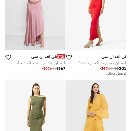
تي اف ان سي
تي اف ان سي
فستان ضيق بلا أكمام بفتحة خلفية ملتفة
فستان ماكسي بفتحة جانبية

67

201
-
80
%
320
-
24
%
264
توصيل مجاني