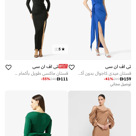
)
1
(
5
تي اف ان سي
تي اف ان سي
فستان ميدي كاجوال بدون أكمام
فستان ماكسي طويل بأكمام طويلة ولف

111

159
-
55
%
246
-
41
%
269
توصيل مجاني