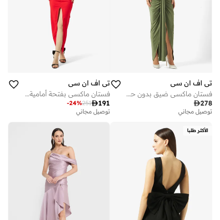
تي اف ان سي
تي اف ان سي
فستان ماكسي ضيق بدون حمالات
فستان ماكسي بفتحة أمامية مفصلة بالكورسيه

191

278
-
24
%
251
توصيل مجاني
على وشك النفاد
توصيل مجاني
توصيل مجاني
على وشك النفاد
الأكثر طلبا