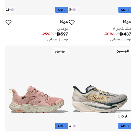
11
+
3
+
ADIB
ADIB
هوكا
هوكا
تشالنجر ٨
بوندي

597

487
-
25
%
795
-
30
%
695
توصيل مجاني
توصيل مجاني
للجنسين
بريميوم
)
1
(
5
3
+
ADIB
ADIB