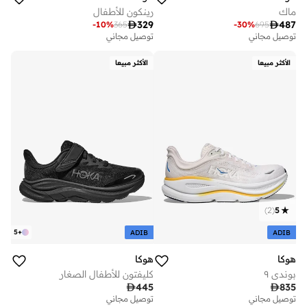
ماك
رينكون للأطفال

329

487
-
10
%
365
-
30
%
695
توصيل مجاني
توصيل مجاني
الأكثر مبيعا
الأكثر مبيعا
)
2
(
5
5
+
ADIB
ADIB
هوكا
هوكا
بوندي ٩
كليفتون للأطفال الصغار

445

835
توصيل مجاني
توصيل مجاني