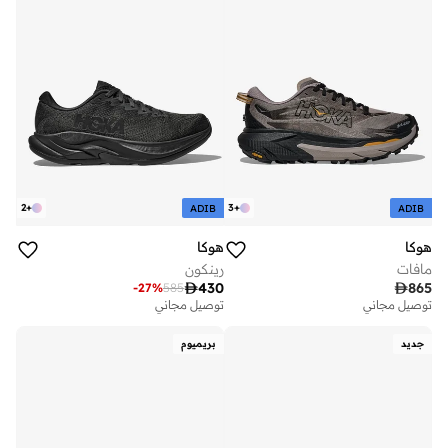
2
+
3
+
ADIB
ADIB
هوكا
هوكا
مافات
رينكون

430

865
-
27
%
585
توصيل مجاني
توصيل مجاني
جديد
بريميوم