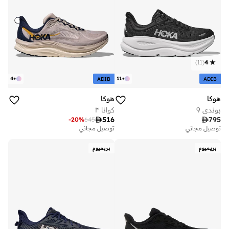
)
11
(
4
4
+
11
+
ADIB
ADIB
هوكا
هوكا
بوندي 9
كوانا ٣

516

795
-
20
%
645
توصيل مجاني
توصيل مجاني
بريميوم
بريميوم