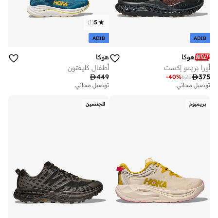
)
1
(
5
ADIB
ADIB
هوكا
هوكا
أورا بريمو إكست
أطفال كليفتون

449

375
-
40
%
625
توصيل مجاني
توصيل مجاني
بريميوم
للجنسين