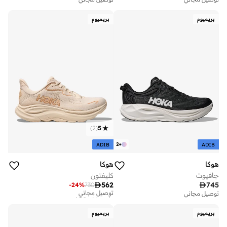
بريميوم
بريميوم
)
2
(
5
2
+
ADIB
ADIB
هوكا
هوكا
جافيوت
كليفتون

562

745
-
24
%
730
توصيل مجاني
على وشك النفاد
توصيل مجاني
توصيل مجاني
على وشك النفاد
بريميوم
بريميوم