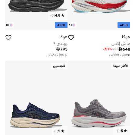
)
6
(
4.8
8
+
3
+
ADIB
ADIB
هوكا
هوكا
ماش إكس
بوندي ٩

795

648
-
30
%
925
توصيل مجاني
توصيل مجاني
الأكثر مبيعا
للجنسين
)
1
(
5
)
1
(
5