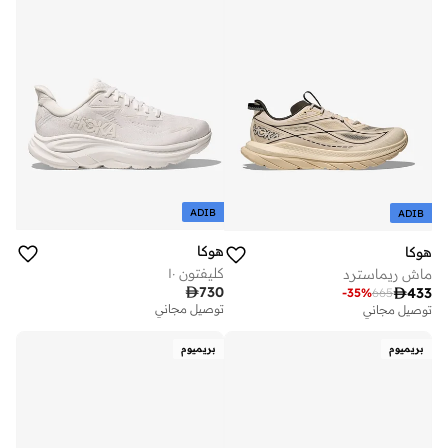
ADIB
ADIB
هوكا
هوكا
كليفتون ١٠
ماش ريماسترد

730

433
-
35
%
665
توصيل مجاني
توصيل مجاني
بريميوم
بريميوم