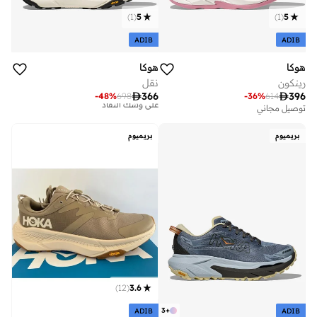
)
1
(
5
)
1
(
5
ADIB
ADIB
هوكا
هوكا
رينكون
نقل

366

396
-
48
%
698
-
36
%
614
توصيل مجاني
توصيل مجاني
تم بيع أكثر من 30 مؤخرا
على وشك النفاد
بريميوم
بريميوم
توصيل مجاني
تم بيع أكثر من 30 مؤخرا
على وشك النفاد
)
12
(
3.6
3
+
ADIB
ADIB