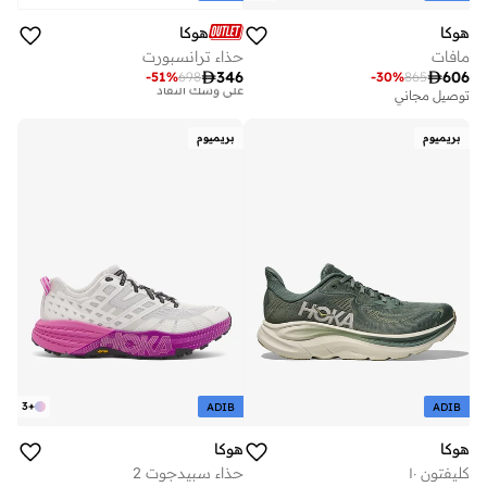
هوكا
هوكا
مافات
حذاء ترانسبورت

346

606
-
51
%
698
-
30
%
865
توصيل مجاني
توصيل مجاني
تم بيع أكثر من 30 مؤخرا
على وشك النفاد
بريميوم
بريميوم
توصيل مجاني
تم بيع أكثر من 30 مؤخرا
على وشك النفاد
3
+
ADIB
ADIB
هوكا
هوكا
كليفتون ١٠
حذاء سبيدجوت 2