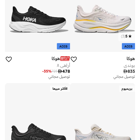
)
3
(
5
ADIB
ADIB
هوكا
هوكا
بوندي
أراهي ٨

478

835
-
35
%
725
توصيل مجاني
توصيل مجاني
بريميوم
الأكثر مبيعا