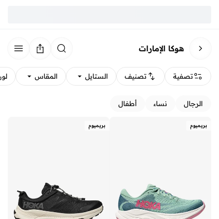
هوكا الإمارات
تصفية
تصنيف
الستايل
المقاس
لون
الرجال
نساء
أطفال
بريميوم
بريميوم