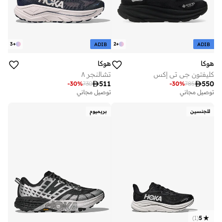
3
+
2
+
ADIB
ADIB
هوكا
هوكا
كليفتون جي تي إكس
تشالنجر ٨

511

550
-
30
%
730
-
30
%
785
توصيل مجاني
توصيل مجاني
للجنسين
بريميوم
)
1
(
5