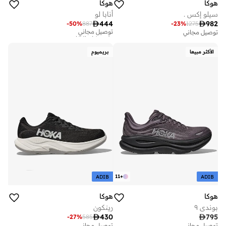
هوكا
هوكا
سيلو إكس .
أنابا لو

444

982
-
50
%
887
-
23
%
1275
توصيل مجاني
على وشك النفاد
توصيل مجاني
توصيل مجاني
على وشك النفاد
الأكثر مبيعا
بريميوم
11
+
ADIB
ADIB
هوكا
هوكا
بوندي ٩
رينكون

430

795
-
27
%
585
توصيل مجاني
توصيل مجاني