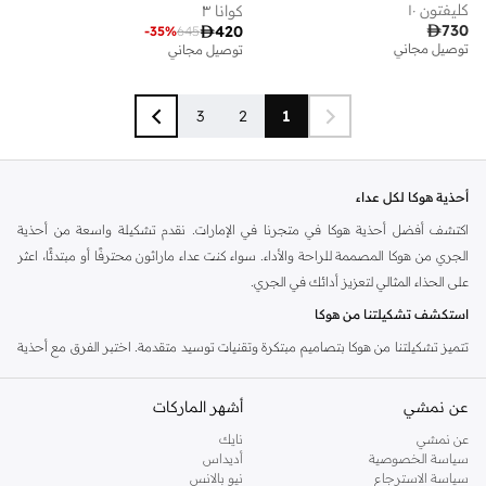
كليفتون ١٠
كوانا ٣

730

420
-
35
%
645
توصيل مجاني
توصيل مجاني
3
2
1
أحذية هوكا لكل عداء
اكتشف أفضل أحذية هوكا في متجرنا في الإمارات. نقدم تشكيلة واسعة من أحذية
الجري من هوكا المصممة للراحة والأداء. سواء كنت عداء ماراثون محترفًا أو مبتدئًا، اعثر
على الحذاء المثالي لتعزيز أدائك في الجري.
استكشف تشكيلتنا من هوكا
تتميز تشكيلتنا من هوكا بتصاميم مبتكرة وتقنيات توسيد متقدمة. اختبر الفرق مع أحذية
مصممة لـ:
عن نمشي
أشهر الماركات
الجري على الطرق: أحذية خفيفة الوزن وسريعة الاستجابة لأميالك اليومية.
عن نمشي
نايك
الجري على المسارات الوعرة: أحذية متينة وقوية لل مغامرات الخارجية.
سياسة الخصوصية
أديداس
المشي: أحذية مريحة وداعمة للاستخدام اليومي.
سياسة الاسترجاع
نيو بالانس