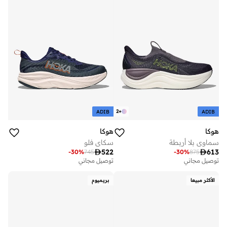
2
+
ADIB
ADIB
هوكا
هوكا
سماوي بلا أربطة
سكاي فلو

522

613
-
30
%
745
-
30
%
875
توصيل مجاني
توصيل مجاني
الأكثر مبيعا
بريميوم