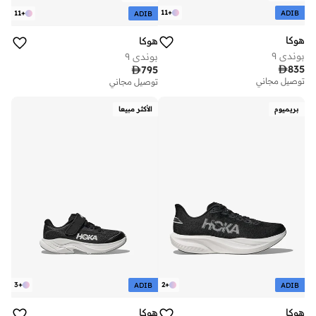
11
+
ADIB
11
+
ADIB
هوكا
هوكا
بوندي ٩
بوندي ٩

835

795
توصيل مجاني
توصيل مجاني
بريميوم
الأكثر مبيعا
3
+
2
+
ADIB
ADIB
هوكا
هوكا