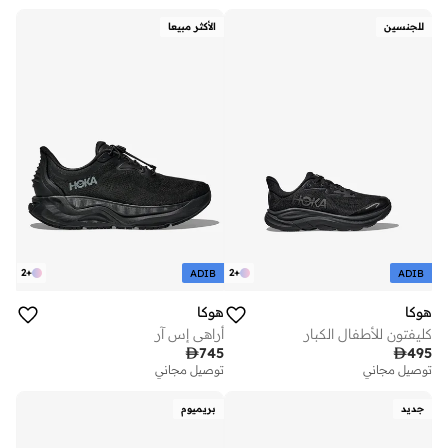
للجنسين
الأكثر مبيعا
2
+
2
+
ADIB
ADIB
هوكا
هوكا
كليفتون للأطفال الكبار
أراهي إس آر

745

495
توصيل مجاني
توصيل مجاني
جديد
بريميوم