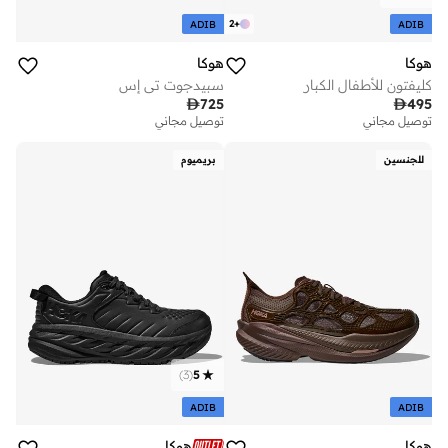
2
+
ADIB
ADIB
هوكا
هوكا
كليفتون للأطفال الكبار
سبيدجوت تي إس

725

495
توصيل مجاني
توصيل مجاني
للجنسين
بريميوم
)
3
(
5
ADIB
ADIB
هوكا
هوكا