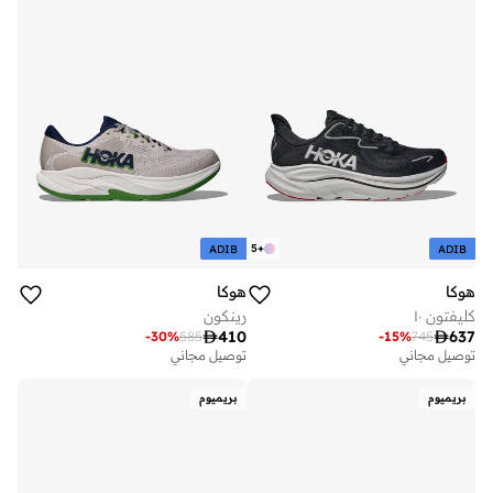
5
+
ADIB
ADIB
هوكا
هوكا
كليفتون ١٠
رينكون

410

637
-
30
%
585
-
15
%
745
توصيل مجاني
توصيل مجاني
بريميوم
بريميوم