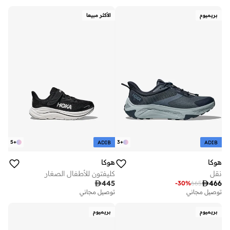
بريميوم
الأكثر مبيعا
5
+
3
+
ADIB
ADIB
هوكا
هوكا
نقل
كليفتون للأطفال الصغار

445

466
-
30
%
665
توصيل مجاني
توصيل مجاني
بريميوم
بريميوم