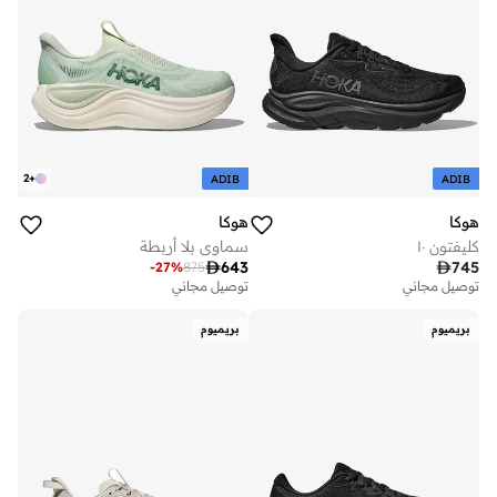
2
+
ADIB
ADIB
هوكا
هوكا
كليفتون ١٠
سماوي بلا أربطة

643

745
-
27
%
875
توصيل مجاني
توصيل مجاني
بريميوم
بريميوم