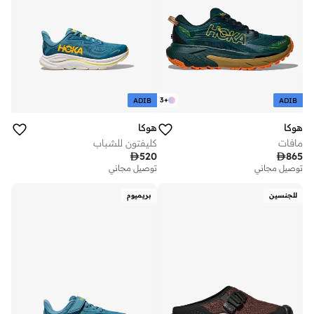
3
+
ADIB
ADIB
هوكا
هوكا
مافات
كليفتون للشباب

520

865
توصيل مجاني
توصيل مجاني
للجنسين
بريميوم