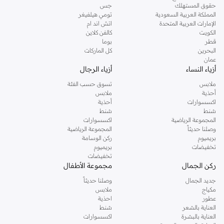
حقوق المستهلك
جس
الاستشفاء: أحذية ناعمة ومبطنة للمساعدة في الاستشفاء بعد الجري.
المملكة العربية السعودية
تومي هيلفيغر
الإمارات العربية المتحدة
اتش اند ام
لماذا تختار هوكا؟
الكويت
كالفن كلاين
تشتهر هوكا بتوسيدها الفائق وقيادتها السلسة. تحصل على:
قطر
بوما
البحرين
كل الماركات
راحة استثنائية: توسيد ناعم يقلل من الصدمات والإجهاد.
عمان
أزياء النساء
أزياء الرجال
تصميم خفيف الوزن: خفيف بشكل مدهش بالنسبة لكمية التوسيد.
ملابس
تسوق حسب الفئة
ثبات معزز: مصممة لخطوات آمنة ومستقرة.
أحذية
ملابس
اكسسوارات
أحذية
أداء متين: مصممة لتحمل أصعب تمارينك.
شنط
شنط
تسوق هوكا في دبي، أبوظبي
المجموعة الرياضية
اكسسوارات
وصلنا حديثاً
المجموعة الرياضية
زر متجرنا في دبي، أبوظبي أو تسوق عبر الإنترنت لأحدث موديلات هوكا. استمتع
بريميوم
ركن الوسامة
بالتوصيل السريع والإرجاع السهل. اعثر على أحذية هوكا المثالية لك اليوم واختبر راحة
تخفيضات
بريميوم
تخفيضات
وأداء لا مثيل لهما في كل جولة جري.
ركن الجمال
مجموعة الأطفال
عروض وخصومات هوكا
جديد الجمال
وصلنا حديثاً
لا تفوت عروض هوكا الحصرية لدينا. احصل على أفضل الأسعار على أحذية الجري من
مكياج
ملابس
عطور
احذية
هوكا، وأحذية المشي، والمزيد. تسوق الآن واستفد من عروضنا الخاصة.
العناية بالشعر
شنط
العناية بالبشرة
اكسسوارات