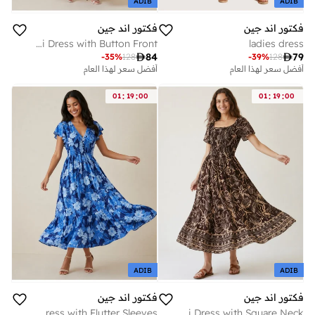
ADIB
ADIB
فكتور اند جين
فكتور اند جين
Floral Maxi Dress with Button Front
ladies dress

84

79
-
35
%
128
-
39
%
128
أفضل سعر لهذا العام
أفضل سعر لهذا العام
:
:
:
:
01
19
00
01
19
00
ADIB
ADIB
فكتور اند جين
فكتور اند جين
Blue Floral V-Neck Dress with Flutter Sleeves
Printed Midi Dress with Square Neck