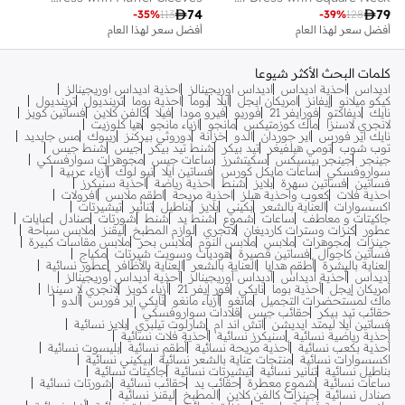

74

79
-
35
%
113
-
39
%
128
أفضل سعر لهذا العام
أفضل سعر لهذا العام
كلمات البحث الأكثر شيوعا
اديداس
احذية اديداس
اديداس اوريجينالز
احذية اديداس اوريجينالز
كيكو ميلانو
إيفانز
امريكان ايجل
ايلا
بوما
احذية بوما
ترينديول
ترينديول
نايك
ديفاكتو
فورايفر 21
فوريو
فيرو مودا
فيلا
كالفن كلاين
فساتين كويز
لانجري لاسنزا
ماك كوزمتيكس
مانجو
ازياء مانجو
هيا كلوزيت
نايك اير فورس
اير جوردان
الدو
خزانة
دوروثي بيركنز
ريبوك
مس جايديد
توب شوب
تومي هيلفيغر
تيد بيكر
شنط تيد بيكر
جيس
شنط جيس
جينجر
جينجر بيسيكس
سكيتشرز
ساعات جيس
مجوهرات سوارفسكي
سواروفسكي
ساعات مايكل كورس
فساتين ايلا
نيو لوك
أزياء عربية
فساتين
فساتين سهرة
بلايز
شنط
احذية رياضة
احذية سنيكرز
احذية فلات
كعوب واحذية هيلز
احذية مريحة
اطقم ملابس
افرولات
اكسسوارات
العناية بالشعر
بكيني
بلايز
بناطيل
تنانير
تيشيرتات
جاكيتات و معاطف
ساعات
شموع
شنط يد
شنط
شورتات
صنادل
عبايات
عطور
كنزات وسترات كارديغان
لانجري
لوازم المطبخ
ليقنز
ملابس سباحة
جينزات
مجوهرات
ملابس
ملابس النوم
ملابس بحر
ملابس مقاسات كبيرة
فساتين كاجوال
فساتين قصيرة
هوديات وسويت شيرتات
مكياج
العناية بالبشرة
أطقم هدايا
العناية بالشعر
العناية بالأظافر
عطور نسائية
أديداس
أحذية أديداس
أديداس أوريجينالز
أحذية أديداس أوريجينالز
أمريكان إيجل
أحذية بوما
نايكي
فور إيفر 21
أزياء كويز
لانجري لا سينزا
ماك لمستحضرات التجميل
مانغو
أزياء مانغو
نايكي اير فورس
ألدو
حقائب تيد بيكر
حقائب جيس
قلادات سواروفسكي
فساتين ايلا ليمتد ايديشن
اتش اند ام
شارلوت تيلبري
بلايز نسائية
أحذية رياضية نسائية
سنيكرز نسائية
أحذية فلات نسائية
أحذية بكعب نسائية
أحذية مريحة نسائية
أطقم نسائية
بليسوت نسائية
اكسسوارات نسائية
منتجات عناية بالشعر نسائية
بيكيني نسائية
بناطيل نسائية
تنانير نسائية
تيشيرتات نسائية
جاكيتات نسائية
ساعات نسائية
شموع معطرة
حقائب يد
حقائب نسائية
شورتات نسائية
صنادل نسائية
جينزات كالفن كلاين
المطبخ
ليقنز نسائية