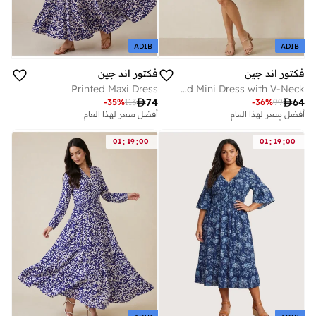
ADIB
ADIB
فكتور اند جين
فكتور اند جين
Printed Maxi Dress
Abstract Printed Mini Dress with V-Neck

74

64
-
35
%
113
-
36
%
99
أفضل سعر لهذا العام
أفضل سعر لهذا العام
تم بيع أكثر من 10 مؤخرا
أفضل سعر لهذا العام
:
:
:
:
01
19
00
01
19
00
تم بيع أكثر من 10 مؤخرا