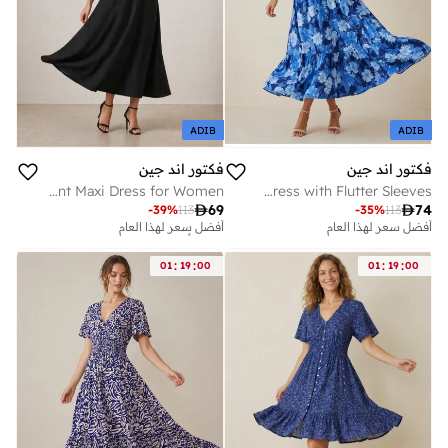
ADIB
ADIB
فكتور اند جين
فكتور اند جين
Black Textured Twist Front Maxi Dress for Women
Blue Floral V-Neck Dress with Flutter Sleeves

69

74
-
39
%
113
-
35
%
113
أفضل سعر لهذا العام
أفضل سعر لهذا العام
تم بيع أكثر من 10 مؤخرا
أفضل سعر لهذا العام
:
:
:
:
01
19
00
01
19
00
تم بيع أكثر من 10 مؤخرا