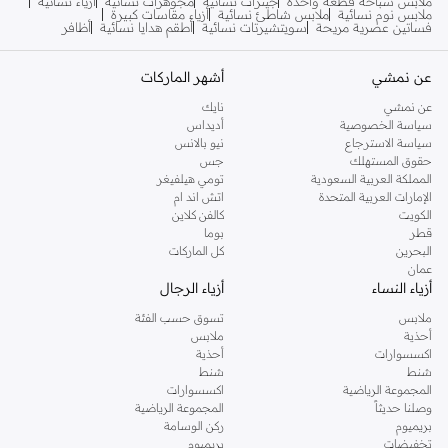
ملابس سباحة قطعة واحدة
جينزات نسائية
مجوهرات نسائية
أزياء نسائية
ملابس نوم نسائية
ملابس شاطئ نسائية
أزياء مقاسات كبيرة
فساتين عصرية مريحة
سويتشيرتات نسائية
أطقم هدايا نسائية
أظافر
عن نمشي
أشهر الماركات
عن نمشي
نايك
سياسة الخصوصية
أديداس
سياسة الاسترجاع
نيو بالانس
حقوق المستهلك
جس
المملكة العربية السعودية
تومي هيلفيغر
الإمارات العربية المتحدة
اتش اند ام
الكويت
كالفن كلاين
قطر
بوما
البحرين
كل الماركات
عمان
أزياء النساء
أزياء الرجال
ملابس
تسوق حسب الفئة
أحذية
ملابس
اكسسوارات
أحذية
شنط
شنط
المجموعة الرياضية
اكسسوارات
وصلنا حديثاً
المجموعة الرياضية
بريميوم
ركن الوسامة
تخفيضات
بريميوم