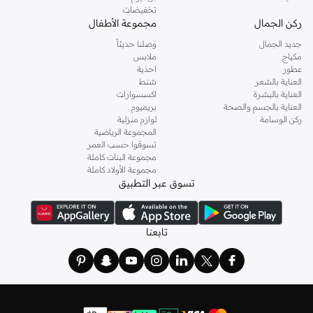
تخفيضات
ركن الجمال
مجموعة الأطفال
جديد الجمال
وصلنا حديثاً
مكياج
ملابس
عطور
احذية
العناية بالشعر
شنط
العناية بالبشرة
اكسسوارات
العناية بالجسم والصحة
بريميوم
ركن الوسامة
لوازم منزلية
المجموعة الرياضية
تسوقوا حسب العمر
مجموعة البنات كاملة
مجموعة الأولاد كاملة
تسوق عبر التطبيق
تابعنا