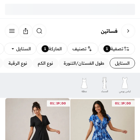
فساتين
تصفية
تصنيف
الماركة
الستايل
1
1
الستايل
طول الفستان/التنورة
نوع الكم
نوع الرقبة
لباس يومي
المساء
عطلة
:
:
:
:
01
19
00
01
19
00