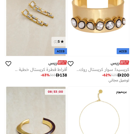
)
1
(
5
ADIB
ADIB
ريس
ريس
كريسيدا: سوار كريستال روك بالمينا
أقراط قطرة كريستال خطية من ليفيا

138

200
-
63
%
365
-
62
%
525
توصيل مجاني
:
:
بريميوم
00
53
08