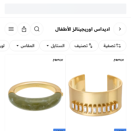
اديداس اوريجينالز الأطفال
تصفية
تصنيف
الستايل
المقاس
لون
بريميوم
بريميوم