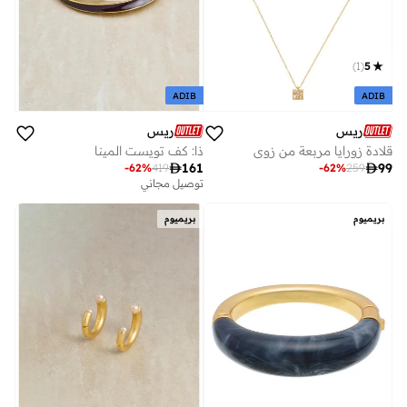
)
1
(
5
ADIB
ADIB
ريس
ريس
قلادة زورايا مربعة من زوي
ذا: كف تويست المينا

161

99
-
62
%
419
-
62
%
259
توصيل مجاني
بريميوم
بريميوم