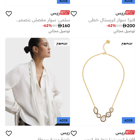
ADIB
ADIB
ريس
ريس
لايرا: سوار كريستال خطي
سلمى: سوار مفصلي بتصميم سكوب

160

200
-
62
%
419
-
62
%
525
توصيل مجاني
توصيل مجاني
بريميوم
بريميوم
ADIB
ADIB
ريس
ريس
قلادة كريستينا بتعليقة كريستال صخري مينا
بلوزة مزينة بربطة