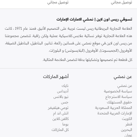
توصيل مجاني
توصيل مجاني
تسوقي ريس اون لاين | نمشي الامارات الإمارات
العلامة التجارية البريطانية ريس ليست غريبة على التصميم الأنيق. فمنذ عام 1971 ، كانت
هذه العلامة التجارية توفر نسائية ملابس كلاسيكية عملية ولكن راقية. تتضمن مجموعتنا
من ريس اون لاين في موقع نمشي على فساتين رائعة، تنانير، البناطيل، البناطيل الضيقة،
الأوفرول (الجمبسوت), الأوفرول (البلايسوتس) و البلوزات.
كل قطعة تم تصميمها وتشكيلها بدقة لتضمن الملاءمة المثالية.
تسوق ريس اون لاين دبي
عن نمشي
أشهر الماركات
ارفع من مستوى إطلالتك النهارية واشترِي ريس اون لاين من نمشي لإيجاد فساتين
فضفاضة تتلاءم بشكل مثالي مع الأحذية بدون كعب أو الأحذية مع كعب ويدج
عن نمشي
نايك
سياسة الخصوصية
أديداس
وإكسسوارات مناسبة. ارفع من مستوى إطلالتك المسائية إلى مستوى جديد تماماً مع
سياسة الاسترجاع
نيو بالانس
الفساتين المفصَلة بصورة رائعة والتي تساعدك على التوهج. يتميز متجر ريس اون لاين
حقوق المستهلك
جس
بمجموعة صغيرة ولكنها مذهلة لتناسب كل حدث. تصفح متجر ريس اون لاين لمعرفة ما
المملكة العربية السعودية
تومي هيلفيغر
الإمارات العربية المتحدة
اتش اند ام
لدينا في المتجر. يمكنك أيضاً التحقق من المنتجات التي وصلت حديثاً أو التصفح حسب
الكويت
كالفن كلاين
اللون, الحجم, السعر أو المناسبة. نحن نجعل التسوق من ريس اون لاين أسهل، مع
قطر
بوما
خدمة التوصيل الى باب منزلك وخدمة الدفع نقداًعند التسليم وخدمة الإرجاع خلال 14
البحرين
كل الماركات
عمان
يوم.