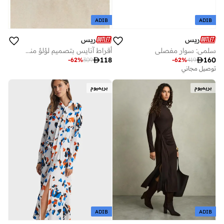
ADIB
ADIB
ريس
ريس
سلمى: سوار مفصلي
أقراط آنايس بتصميم لؤلؤ منحني من الأمام والخلف

118

160
-
62
%
309
-
62
%
419
توصيل مجاني
بريميوم
بريميوم
ADIB
ADIB