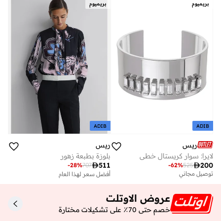
بريميوم
بريميوم
ADIB
ADIB
ريس
ريس
لايرا: سوار كريستال خطي
بلوزة بطبعة زهور

511

200
-
28
%
707
-
62
%
525
توصيل مجاني
أفضل سعر لهذا العام
توصيل مجاني
أفضل سعر لهذا العام
عروض الاوتلت
توصيل مجاني
خصم حتى 70٪ على تشكيلات مختارة