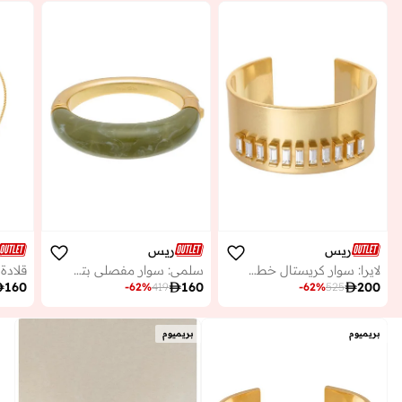
ريس
ريس
لايرا: سوار كريستال خطي
سلمى: سوار مفصلي بتصميم سكوب

160

160

200
-
62
%
419
-
62
%
525
بريميوم
بريميوم