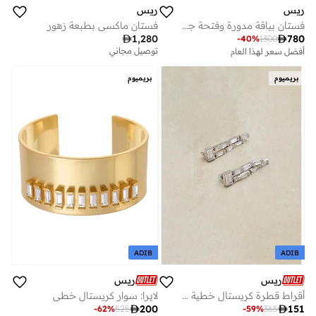
ريس
ريس
فستان بياقة مدورة وفتحة جانبية
فستان ماكسي بطبعة زهور

1,280

780
-
40
%
1300
أفضل سعر لهذا العام
توصيل مجاني
توصيل مجاني
أفضل سعر لهذا العام
بريميوم
بريميوم
توصيل مجاني
ADIB
ADIB
ريس
ريس
أقراط قطرة كريستال خطية من ليفيا
لايرا: سوار كريستال خطي

200

151
-
62
%
525
-
59
%
365