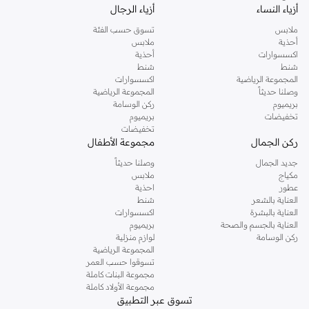
أزياء النساء
أزياء الرجال
ملابس
تسوق حسب الفئة
أحذية
ملابس
اكسسوارات
أحذية
شنط
شنط
المجموعة الرياضية
اكسسوارات
وصلنا حديثاً
المجموعة الرياضية
بريميوم
ركن الوسامة
تخفيضات
بريميوم
تخفيضات
ركن الجمال
مجموعة الأطفال
جديد الجمال
وصلنا حديثاً
مكياج
ملابس
عطور
احذية
العناية بالشعر
شنط
العناية بالبشرة
اكسسوارات
العناية بالجسم والصحة
بريميوم
ركن الوسامة
لوازم منزلية
المجموعة الرياضية
تسوقوا حسب العمر
مجموعة البنات كاملة
مجموعة الأولاد كاملة
تسوق عبر التطبيق