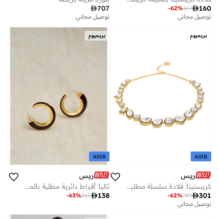

707

160
-
62
%
419
توصيل مجاني
توصيل مجاني
بريميوم
بريميوم
ADIB
ADIB
ريس
ريس
كريستينا: قلادة سلسلة مطلية بالكريستال روك
ثاليا: أقراط دائرية مطلية بالمينا بلف

138

301
-
63
%
365
-
62
%
789
توصيل مجاني