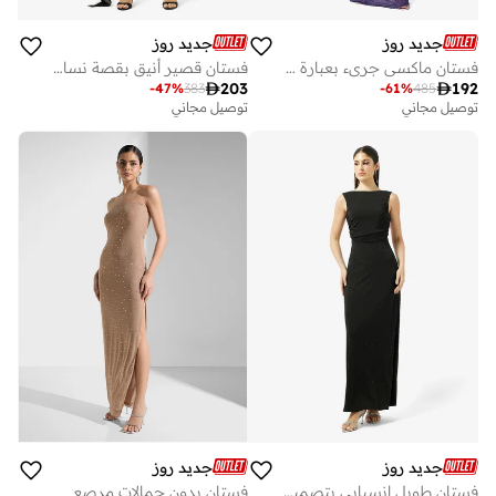
جديد روز
جديد روز
فستان ماكسي جريء بعبارة مميزة
فستان قصير أنيق بقصة نسائية

203

192
-
47
%
383
-
61
%
485
توصيل مجاني
توصيل مجاني
جديد روز
جديد روز
فستان طويل انسيابي بتصميم أنيق
فستان بدون حمالات مرصع