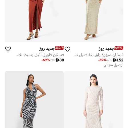
جديد روز
جديد روز
فستان سهرة راقٍ بتفاصيل دقيقة
فستان طويل أنيق بسيط للاستخدام اليومي

88

152
-
69
%
281
-
69
%
489
توصيل مجاني