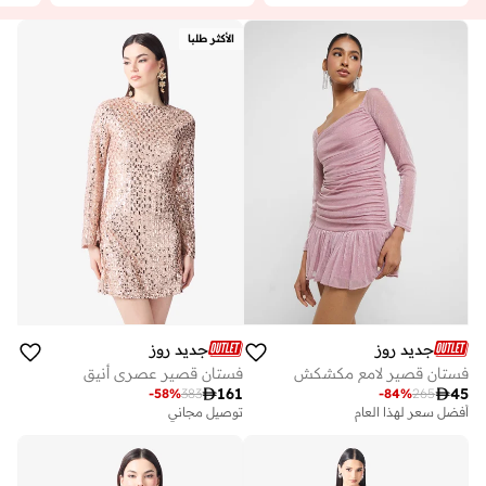
الأكثر طلبا
جديد روز
جديد روز
فستان قصير لامع مكشكش
فستان قصير عصري أنيق

161

45
-
58
%
383
-
84
%
265
أفضل سعر لهذا العام
توصيل مجاني