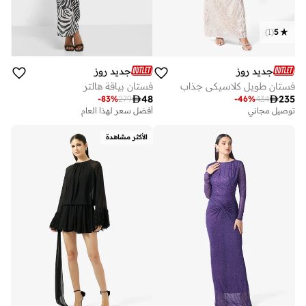
)
1
(
5
جديد روز
جديد روز
فستان طويل كلاسيكي جذاب
فستان بياقة هالتر

48

235
-
83
%
279
-
46
%
434
توصيل مجاني
أفضل سعر لهذا العام
الأكثر مشاهدة