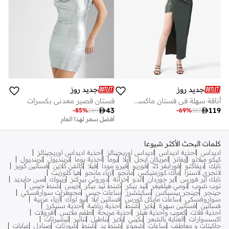
جديد روز
جديد روز
أناقة سهلة في فستان ماكسي انسيابي
فستان قصير معدني بكسرات

43

119
-
85
%
269
-
69
%
383
أفضل سعر لهذا العام
كلمات البحث الأكثر شيوعا
اديداس
احذية اديداس
اديداس اوريجينالز
احذية اديداس اوريجينالز
كيكو ميلانو
إيفانز
امريكان ايجل
ايلا
بوما
احذية بوما
ترينديول
ترينديول
نايك
ديفاكتو
فورايفر 21
فوريو
فيرو مودا
فيلا
كالفن كلاين
فساتين كويز
لانجري لاسنزا
ماك كوزمتيكس
مانجو
ازياء مانجو
هيا كلوزيت
نايك اير فورس
اير جوردان
الدو
خزانة
دوروثي بيركنز
ريبوك
مس جايديد
توب شوب
تومي هيلفيغر
تيد بيكر
شنط تيد بيكر
جيس
شنط جيس
جينجر
جينجر بيسيكس
سكيتشرز
ساعات جيس
مجوهرات سوارفسكي
سواروفسكي
ساعات مايكل كورس
فساتين ايلا
نيو لوك
أزياء عربية
فساتين
فساتين سهرة
بلايز
شنط
احذية رياضة
احذية سنيكرز
احذية فلات
كعوب واحذية هيلز
احذية مريحة
اطقم ملابس
افرولات
اكسسوارات
العناية بالشعر
بكيني
بلايز
بناطيل
تنانير
تيشيرتات
جاكيتات و معاطف
ساعات
شموع
شنط يد
شنط
شورتات
صنادل
عبايات