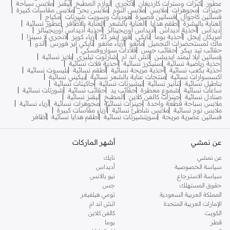
عطور
كنزات وسترات كارديغان
لانجري
لوازم المطبخ
ليقنز
ملابس سباحة
جينزات
مجوهرات
ملابس
ملابس النوم
ملابس بحر
ملابس مقاسات كبيرة
فساتين كاجوال
فساتين قصيرة
هوديات وسويت شيرتات
مكياج
العناية بالبشرة
أطقم هدايا
العناية بالشعر
العناية بالأظافر
عطور نسائية
أديداس
أحذية أديداس
أديداس أوريجينالز
أحذية أديداس أوريجينالز
أمريكان إيجل
أحذية بوما
نايكي
فور إيفر 21
أزياء كويز
لانجري لا سينزا
ماك لمستحضرات التجميل
مانغو
أزياء مانغو
نايكي اير فورس
ألدو
حقائب تيد بيكر
حقائب جيس
قلادات سواروفسكي
فساتين ايلا ليمتد ايديشن
اتش اند ام
شارلوت تيلبري
بلايز نسائية
أحذية رياضية نسائية
سنيكرز نسائية
أحذية فلات نسائية
أحذية بكعب نسائية
أحذية مريحة نسائية
أطقم نسائية
بليسوت نسائية
اكسسوارات نسائية
منتجات عناية بالشعر نسائية
بيكيني نسائية
بناطيل نسائية
تنانير نسائية
تيشيرتات نسائية
جاكيتات نسائية
ساعات نسائية
شموع معطرة
حقائب يد
حقائب نسائية
شورتات نسائية
صنادل نسائية
جينزات كالفن كلاين
المطبخ
ليقنز نسائية
ملابس سباحة قطعة واحدة
جينزات نسائية
مجوهرات نسائية
أزياء نسائية
ملابس نوم نسائية
ملابس شاطئ نسائية
أزياء مقاسات كبيرة
فساتين عصرية مريحة
سويتشيرتات نسائية
أطقم هدايا نسائية
أظافر
عن نمشي
أشهر الماركات
عن نمشي
نايك
سياسة الخصوصية
أديداس
سياسة الاسترجاع
نيو بالانس
حقوق المستهلك
جس
المملكة العربية السعودية
تومي هيلفيغر
الإمارات العربية المتحدة
اتش اند ام
الكويت
كالفن كلاين
قطر
بوما