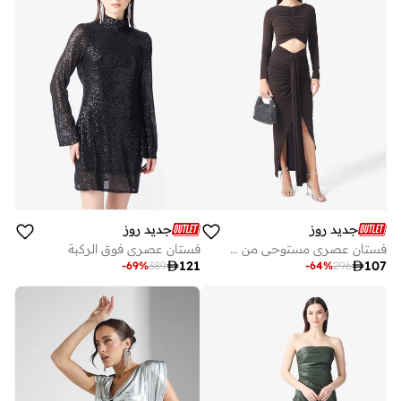
جديد روز
جديد روز
فستان عصري مستوحى من الطراز التقليدي
فستان عصري فوق الركبة

121

107
-
69
%
389
-
64
%
296