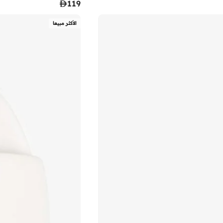

119
الأكثر مبيعا