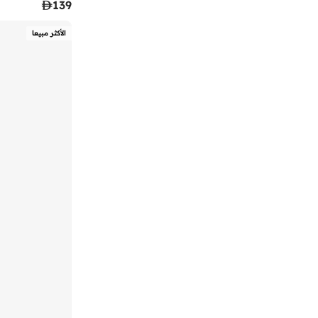

139
شو اكسبرس
(
1
)
الأكثر مبيعا
شو كيو
(
21
)
شوتوبيا
(
3
)
صندل ستوريز
(
11
)
فالنتينو باي ماريو فالنتينو
(
7
)
فايتال
(
1
)
فايور
(
159
)
فريش فيت
(
2
)
فريق AMG بتروناس للفورمولا 1
(
2
)
فلانيور
(
1
)
فلورا بيلا من شو إكسبرس
(
206
)
فويسيز
(
2
)
فيت فلوب
(
53
)
فيزانو
(
47
)