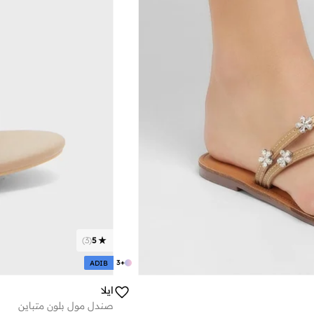
)
3
(
5
3
+
ADIB
ايلا
صندل مول بلون متباين