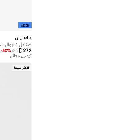
مخملي
(
2
)
بوما
(
8
)
قماش كانفاس
(
1
)
بوينو
(
1
)
ADIB
بي ام دبليو موتور سبورت
(
2
)
د ك ن ي
بيبرمنت
(
1
)
صنادل كاجوال سهلة
بيتون
(
145
)

272
-
30
%
386
توصيل مجاني
بيرا ريو
(
200
)
بيركنستوك
(
30
)
الأكثر مبيعا
بيوتشيك
(
5
)
تاماشي
(
6
)
تايك تو
(
39
)
ترافل من نمشي
(
8
)
تومس
(
2
)
تومي جينز
(
6
)
تومي هيلفيغر
(
17
)