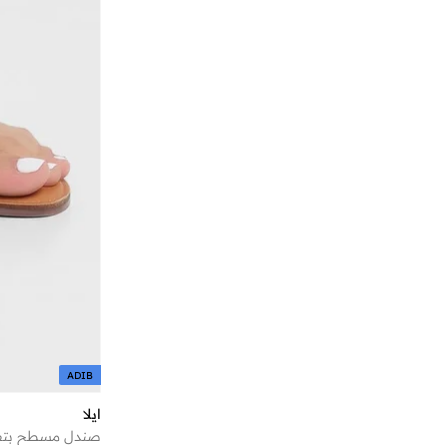
ديفاكتو
(
12
)
ديون لندن
(
3
)
ريبوك
(
1
)
ريد
(
14
)
ريف
(
1
)
زوري وورلد
(
3
)
زينة
(
13
)
سافانا كولكشن
(
10
)
سام إيدلمان
(
5
)
سبوت أون
(
9
)
ستايلي
(
77
)
ستيف مادن
(
157
)
سكيتشرز
(
15
)
ADIB
سنيك ايه بيك
(
4
)
ايلا
صندل مسطح بتفاص
سيليست
(
126
)