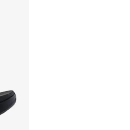
فيكو
(
4
)
فينتشي
(
31
)
كابا
(
1
)
كابلي
(
83
)
كارانو
(
1
)
كارل لاغرفيلد
(
5
)
كاستل مينوركا
(
6
)
كالفن كلاين
(
29
)
كالفن كلاين جينز
(
3
)
كامبر
(
2
)
كروكس
(
110
)
كوبيان
(
2
)
كول ات سبرنج
(
55
)
كومفورت بلس
(
20
)
كونفرس
(
1
)