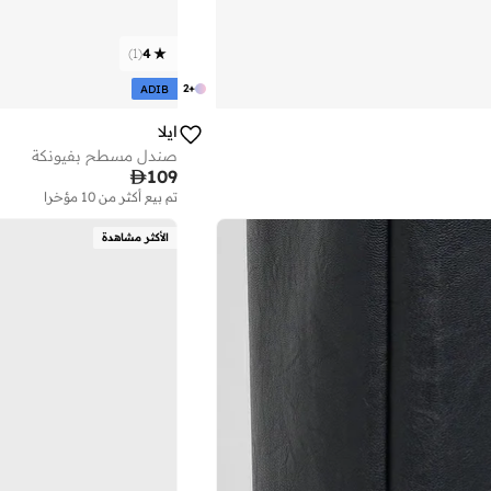
)
1
(
4
2
+
ADIB
ايلا
صندل مسطح بفيونكة

109
تم بيع أكثر من 10 مؤخرا
على وشك النفاد
تم بيع أكثر من 10 مؤخرا
الأكثر مشاهدة
على وشك النفاد