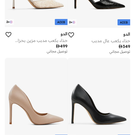
2
+
ADIB
2
+
ADIB
الدو
الدو
حذاء بكعب مدبب مزين بحزام للكاحل
حذاء بكعب عالٍ مدبب

499

349
توصيل مجاني
توصيل مجاني