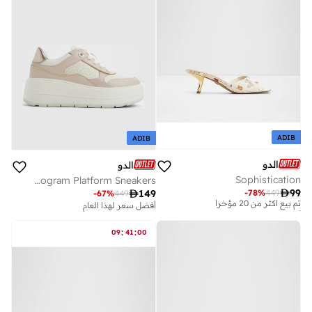
ADIB
ADIB
الدو
الدو
Sophistication
WHALLIAN Monogram Platform Sneakers
أفضل سعر لهذا العام

99
-
78
%
449

149
-
67
%
449
تم بيع أكثر من 20 مؤخرا
أفضل سعر لهذا العام
أفضل سعر لهذا العام
تم بيع أكثر من 20 مؤخرا
:
:
09
41
00