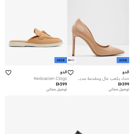
6
+
ADIB
ADIB
الدو
الدو
حذاء بكعب عالِ ومقدمة مدببة
Kedoacien Clogs

399

399
توصيل مجاني
توصيل مجاني