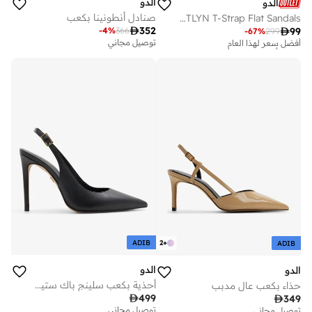
الدو
الدو
صنادل أنطونينا بكعب
CATLYN T-Strap Flat Sandals

352
-
4
%
366

99
-
67
%
299
أفضل سعر لهذا العام
توصيل مجاني
تم بيع أكثر من 10 مؤخرا
على وشك النفاد
أفضل سعر لهذا العام
تم بيع أكثر من 10 مؤخرا
على وشك النفاد
ADIB
2
+
ADIB
الدو
الدو
أحذية بكعب سلينج باك ستيسي
حذاء بكعب عالٍ مدبب

499

349
توصيل مجاني
توصيل مجاني