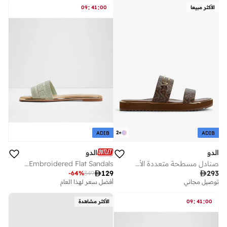
على وشك النفاد
:
:
الأكثر مبيعا
00
41
09
2
+
ADIB
ADIB
الدو
الدو
صنادل مسطحة متعددة الأشرطة لاجون
OCEANIA Embroidered Flat Sandals

129

293
-
64
%
349
توصيل مجاني
أفضل سعر لهذا العام
:
:
00
41
09
الأكثر مشاهدة