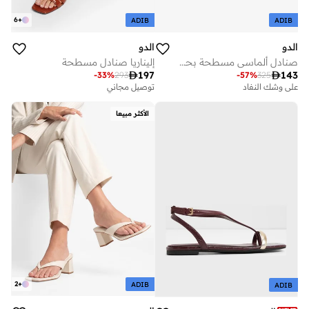
6
+
ADIB
ADIB
الدو
الدو
صنادل ألماسي مسطحة بحزام واحد
إليناريا صنادل مسطحة

197

143
-
33
%
293
-
57
%
325
على وشك النفاد
توصيل مجاني
الأكثر مبيعا
2
+
ADIB
ADIB