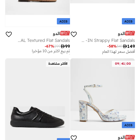
ADIB
ADIB
الدو
الدو
GOTOSANDAL Textured Flat Sandals
JENNALERIEL -IN Strappy Flat Sandals
أفضل سعر لهذا العام

99

149
-
67
%
299
-
58
%
349
تم بيع أكثر من 10 مؤخرا
أفضل سعر لهذا العام
أفضل سعر لهذا العام
تم بيع أكثر من 10 مؤخرا
:
:
00
41
09
الأكثر مشاهدة
ADIB
الدو