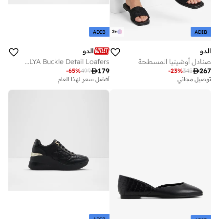
2
+
ADIB
ADIB
الدو
الدو
صنادل أوشينيا المسطحة
KALYA Buckle Detail Loafers

179

267
-
65
%
499
-
23
%
345
أفضل سعر لهذا العام
توصيل مجاني
توصيل مجاني
على وشك النفاد
أفضل سعر لهذا العام
توصيل مجاني
على وشك النفاد