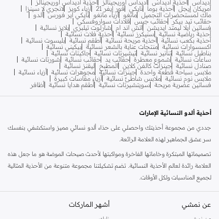
أديداس
أحذية أديداس
أديداس أوريجينالز
أحذية أديداس أوريجينالز
أمريكان إيجل
أحذية بوما
نايكي
فور إيفر 21
أزياء كويز
لانجري لا سينزا
ماك لمستحضرات التجميل
مانغو
أزياء مانغو
نايكي اير فورس
ألدو
حقائب تيد بيكر
حقائب جيس
قلادات سواروفسكي
فساتين ايلا ليمتد ايديشن
اتش اند ام
شارلوت تيلبري
بلايز نسائية
أحذية رياضية نسائية
سنيكرز نسائية
أحذية فلات نسائية
أحذية بكعب نسائية
أحذية مريحة نسائية
أطقم نسائية
بليسوت نسائية
اكسسوارات نسائية
منتجات عناية بالشعر نسائية
بيكيني نسائية
بناطيل نسائية
تنانير نسائية
تيشيرتات نسائية
جاكيتات نسائية
ساعات نسائية
شموع معطرة
حقائب يد
حقائب نسائية
شورتات نسائية
صنادل نسائية
جينزات كالفن كلاين
المطبخ
ليقنز نسائية
ملابس سباحة قطعة واحدة
جينزات نسائية
مجوهرات نسائية
أزياء نسائية
ملابس نوم نسائية
ملابس شاطئ نسائية
أزياء مقاسات كبيرة
فساتين عصرية مريحة
سويتشيرتات نسائية
أطقم هدايا نسائية
أظافر
أحذية ألدو النسائية الإمارات
جددي من مجموعة أحذيتك واحصلي على حذاء ألدو نسائي مميز واستكشفي بنفسك
سر عشق الجماهير لهذه العلامة الرائعة.
تصميماتها المبتكرة وخاماتها الفاخرة ومواكبتها لأحدث صيحات الموضة هو ما جعل هذه
العلامة رائدة لعالم الأحذية النسائية. تضم تشكيلتنا مجموعة متنوعة من الأحذية المثالية
لجميع المناسبات ولكل الأوقات.
تسوقي أحذية ألدو النسائية أونلاين دبي
عن نمشي
أشهر الماركات
يضم متجر نمشي ما يزيد عن ثلاثمائة استايل لأحذية ألدو النسائية، لتتسوقيها أونلاين
بكل حرية. تسوقي صنادل ألدو المثالية لفصل الصيف، وارتديها مع الفساتين والتنانير
عن نمشي
نايك