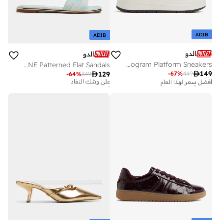
ADIB
ADIB
الدو
الدو
WHALLIAN Monogram Platform Sneakers
DARINE Patterned Flat Sandals
أفضل سعر لهذا العام

149
-
67
%
449

129
-
64
%
349
على وشك النفاد
أفضل سعر لهذا العام
تم بيع أكثر من 20 مؤخرا
أفضل سعر لهذا العام
على وشك النفاد
على وشك النفاد
أفضل سعر لهذا العام
تم بيع أكثر من 20 مؤخرا
على وشك النفاد