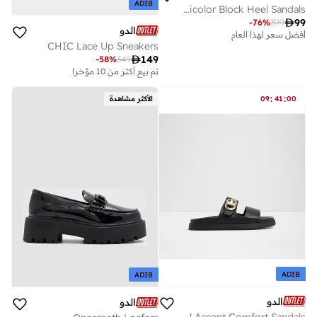
ADIB
Gracious-In Women's Multicolor Block Heel Sandals

99
-
76
%
399
الدو
أفضل سعر لهذا العام
CHIC Lace Up Sneakers

149
-
58
%
349
تم بيع أكثر من 10 مؤخرا
:
:
00
41
09
الأكثر مشاهدة
ADIB
ADIB
الدو
الدو
DAISYMAE Metal Accent Comfort Sandals