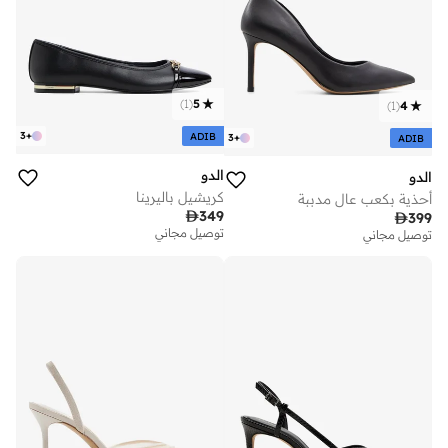
)
1
(
5
)
1
(
4
3
+
ADIB
3
+
ADIB
الدو
الدو
كريشيل باليرينا
أحذية بكعب عالٍ مدببة

349

399
توصيل مجاني
توصيل مجاني