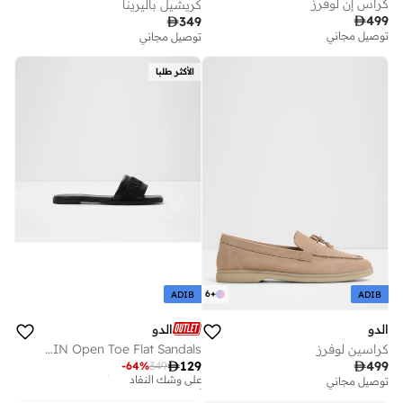
كراس إن لوفرز
كريشيل باليرينا

499

349
توصيل مجاني
توصيل مجاني
الأكثر طلبا
6
+
ADIB
ADIB
الدو
الدو
كراسين لوفرز
TENDRE-IN Open Toe Flat Sandals
أفضل سعر لهذا العام

129

499
-
64
%
349
على وشك النفاد
توصيل مجاني
أفضل سعر لهذا العام