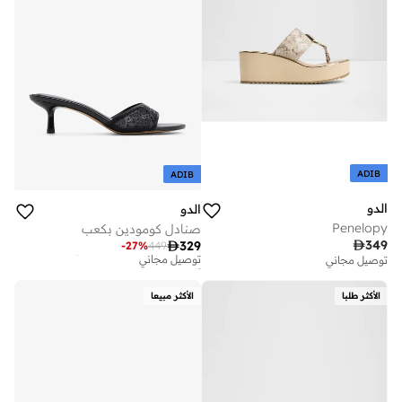
ADIB
ADIB
الدو
الدو
Penelopy
صنادل كومودين بكعب
أفضل سعر خلال آخر 30 يوم

349

329
-
27
%
449
توصيل مجاني
توصيل مجاني
أفضل سعر خلال آخر 30 يوم
توصيل مجاني
الأكثر طلبا
الأكثر مبيعا