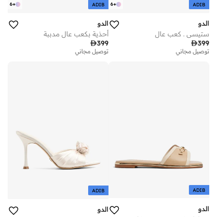
6
+
6
+
ADIB
ADIB
الدو
الدو
ستيسي . كعب عالٍ
أحذية بكعب عالٍ مدببة

399

399
توصيل مجاني
توصيل مجاني
ADIB
ADIB
الدو
الدو