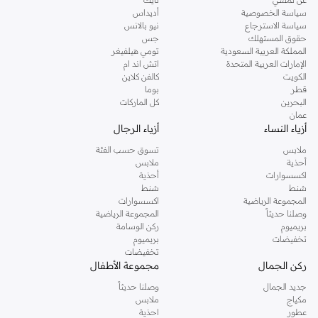
سياسة الخصوصية
أديداس
والبناطيل الضيقة والبرمودات. استعرضي الأحذية الفلات البسيطة والاحذية ذات الكعب
سياسة الاسترجاع
نيو بالانس
العريض متعددة الاستعمالات والأحذية الكلاسيكية الأنيقة بكعب رفيع والبوتات الشتوية
حقوق المستهلك
جس
والسنيكرز وجميع الأحذية الأخرى. نحرص على إضافة كل جديد لهذه التشكيلة باستمرار،
المملكة العربية السعودية
تومي هيلفيغر
الإمارات العربية المتحدة
اتش اند ام
لتتألقي دومًا بإطلالة عصرية مع نمشي. حددي اللون والمقاس والسعر المطلوب في أداة
الكويت
كالفن كلاين
البحث ليظهر لك حذاءك المفضل في لمح البصر، أو استعرضي التشكيلة كاملة أونلاين
قطر
بوما
لتستكشفي تخفيضاتنا المذهلة على أحذية ألدو النسائية.
البحرين
كل الماركات
عمان
أزياء النساء
أزياء الرجال
ملابس
تسوق حسب الفئة
أحذية
ملابس
اكسسوارات
أحذية
شنط
شنط
المجموعة الرياضية
اكسسوارات
وصلنا حديثاً
المجموعة الرياضية
بريميوم
ركن الوسامة
تخفيضات
بريميوم
تخفيضات
ركن الجمال
مجموعة الأطفال
جديد الجمال
وصلنا حديثاً
مكياج
ملابس
عطور
احذية