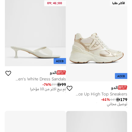
:
:
الأكثر طلبا
00
41
09
ADIB
الدو
ADIB
Delphinia-In Women's White Dress Sandals
أفضل سعر لهذا العام

99
-
76
%
399
الدو
تم بيع أكثر من 10 مؤخرا
أفضل سعر لهذا العام
BREJOS Lace Up High Top Sneakers
تم بيع أكثر من 10 مؤخرا
أفضل سعر لهذا العام

179
-
61
%
449
توصيل مجاني
أفضل سعر لهذا العام
توصيل مجاني