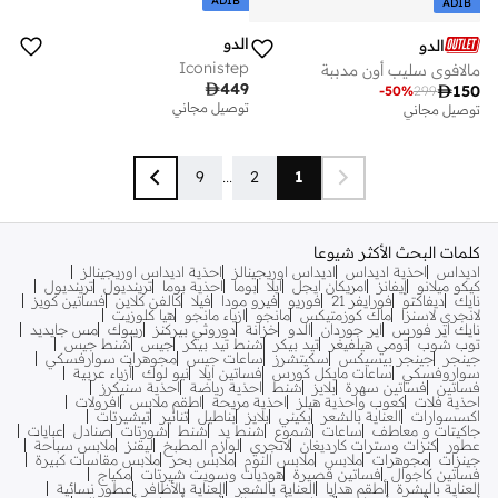
ADIB
ADIB
الدو
الدو
Iconistep
مالافوي سليب أون مدببة

449

150
-
50
%
299
توصيل مجاني
توصيل مجاني
9
...
2
1
كلمات البحث الأكثر شيوعا
اديداس
احذية اديداس
اديداس اوريجينالز
احذية اديداس اوريجينالز
كيكو ميلانو
إيفانز
امريكان ايجل
ايلا
بوما
احذية بوما
ترينديول
ترينديول
نايك
ديفاكتو
فورايفر 21
فوريو
فيرو مودا
فيلا
كالفن كلاين
فساتين كويز
لانجري لاسنزا
ماك كوزمتيكس
مانجو
ازياء مانجو
هيا كلوزيت
نايك اير فورس
اير جوردان
الدو
خزانة
دوروثي بيركنز
ريبوك
مس جايديد
توب شوب
تومي هيلفيغر
تيد بيكر
شنط تيد بيكر
جيس
شنط جيس
جينجر
جينجر بيسيكس
سكيتشرز
ساعات جيس
مجوهرات سوارفسكي
سواروفسكي
ساعات مايكل كورس
فساتين ايلا
نيو لوك
أزياء عربية
فساتين
فساتين سهرة
بلايز
شنط
احذية رياضة
احذية سنيكرز
احذية فلات
كعوب واحذية هيلز
احذية مريحة
اطقم ملابس
افرولات
اكسسوارات
العناية بالشعر
بكيني
بلايز
بناطيل
تنانير
تيشيرتات
جاكيتات و معاطف
ساعات
شموع
شنط يد
شنط
شورتات
صنادل
عبايات
عطور
كنزات وسترات كارديغان
لانجري
لوازم المطبخ
ليقنز
ملابس سباحة
جينزات
مجوهرات
ملابس
ملابس النوم
ملابس بحر
ملابس مقاسات كبيرة
فساتين كاجوال
فساتين قصيرة
هوديات وسويت شيرتات
مكياج
العناية بالبشرة
أطقم هدايا
العناية بالشعر
العناية بالأظافر
عطور نسائية