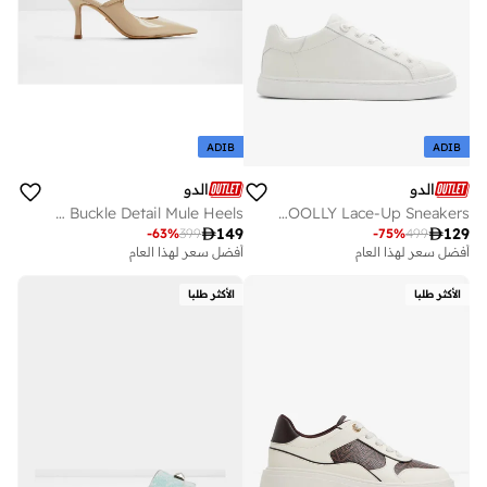
ADIB
ADIB
الدو
الدو
CINCINNATI Buckle Detail Mule Heels
WOOLLY Lace-Up Sneakers

149

129
-
63
%
399
-
75
%
499
أفضل سعر لهذا العام
أفضل سعر لهذا العام
الأكثر طلبا
الأكثر طلبا