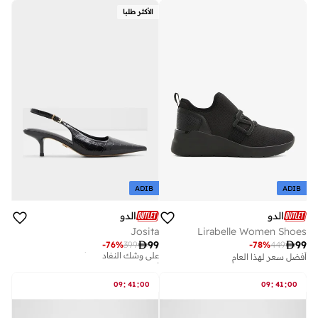
الأكثر طلبا
ADIB
ADIB
الدو
الدو
Josita
Lirabelle Women Shoes
أفضل سعر لهذا العام

99

99
-
76
%
399
-
78
%
449
على وشك النفاد
أفضل سعر لهذا العام
أفضل سعر لهذا العام
على وشك النفاد
:
:
:
:
09
41
00
09
41
00