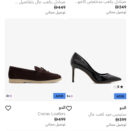
صنادل بكعب منخفض كاجوال
صنادل بكعب عالٍ بتفاصيل فيونكة

349

449
توصيل مجاني
توصيل مجاني
)
1
(
5
2
+
ADIB
3
+
ADIB
الدو
الدو
Creras Loafers
ستيسي ميد كعب عالٍ

499

399
توصيل مجاني
توصيل مجاني