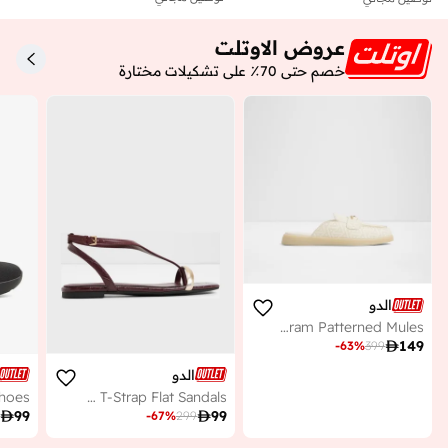
عروض الاوتلت
خصم حتى 70٪ على تشكيلات مختارة
الدو
MYRIANA Monogram Patterned Mules

149
-
63
%
399
الدو
CATLYN T-Strap Flat Sandals

99

99
-
67
%
299