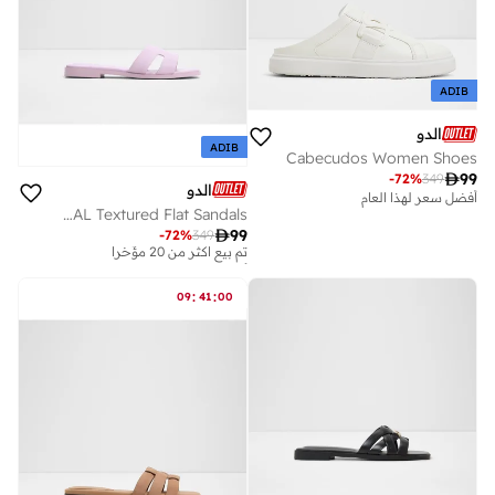
ADIB
الدو
ADIB
Cabecudos Women Shoes

99
-
72
%
349
الدو
أفضل سعر لهذا العام
ITSANDAL Textured Flat Sandals
أفضل سعر لهذا العام

99
-
72
%
349
تم بيع أكثر من 20 مؤخرا
أفضل سعر لهذا العام
تم بيع أكثر من 20 مؤخرا
:
:
09
41
00