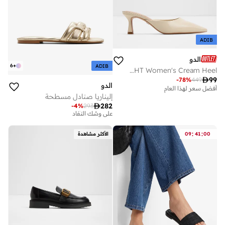
ADIB
الدو
6
+
ADIB
GOLDEN LIGHT Women's Cream Heel

99
-
78
%
449
الدو
أفضل سعر لهذا العام
إليناريا صنادل مسطحة
توصيل مجاني

282
-
4
%
293
على وشك النفاد
توصيل مجاني
على وشك النفاد
:
:
00
41
09
الأكثر مشاهدة