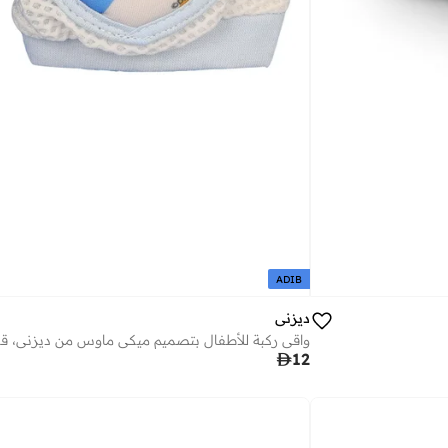
ADIB
ديزني

12