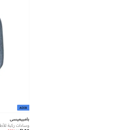
ADIB
بامبيميسي
وسادات ركبة للأط