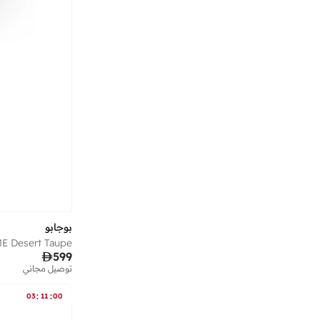
بوجابو
E Desert Taupe

599
توصيل مجاني
:
:
03
11
00