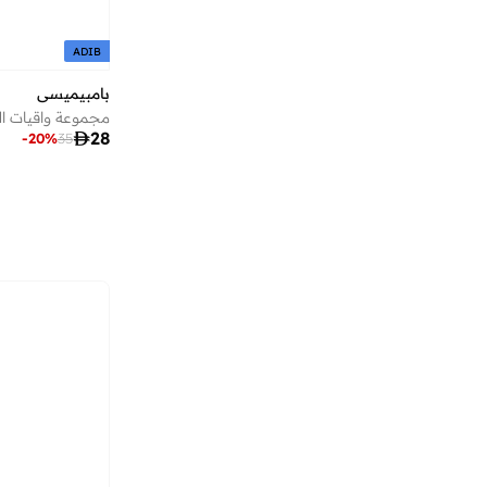
ADIB
بامبيميسي
مجموعة واقيات ال

28
-
20
%
35