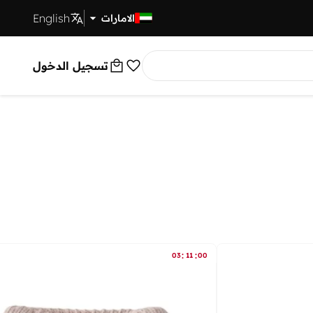
English
توصيل سريع
الامارات
تسجيل الدخول
:
:
03
11
00