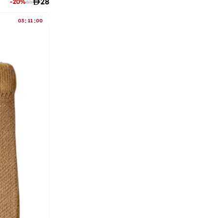

28
-
20
%
35
:
:
03
11
00