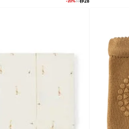

28
-
20
%
35