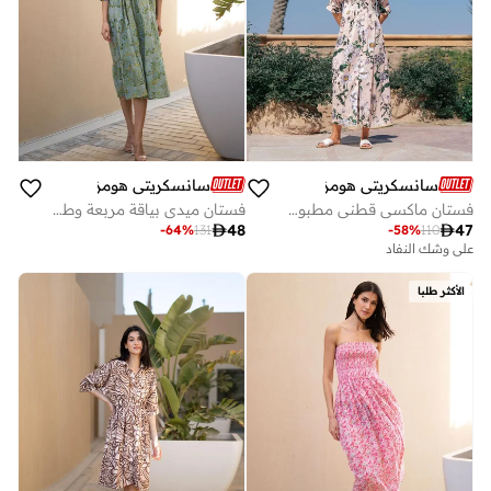
سانسكريتي هومز
سانسكريتي هومز
فستان ماكسي قطني مطبوع بالزهور من سانسكريتي هومز مع تفاصيل أزرار
فستان ميدي بياقة مربعة وطبعات كاملة

48

47
-
64
%
131
-
58
%
110
على وشك النفاد
الأكثر طلبا