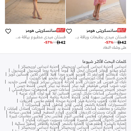
سانسكريتي هومز
سانسكريتي هومز
فستان ميدي بطبعات وياقة باندو من سانسكريتي هومز
فستان ميدي مطبوع بياقة من سانسكريتي هومز

42

42
-
57
%
97
-
57
%
97
على وشك النفاد
كلمات البحث الأكثر شيوعا
اديداس
احذية اديداس
اديداس اوريجينالز
احذية اديداس اوريجينالز
كيكو ميلانو
إيفانز
امريكان ايجل
ايلا
بوما
احذية بوما
ترينديول
ترينديول
نايك
ديفاكتو
فورايفر 21
فوريو
فيرو مودا
فيلا
كالفن كلاين
فساتين كويز
لانجري لاسنزا
ماك كوزمتيكس
مانجو
ازياء مانجو
هيا كلوزيت
نايك اير فورس
اير جوردان
الدو
خزانة
دوروثي بيركنز
ريبوك
مس جايديد
توب شوب
تومي هيلفيغر
تيد بيكر
شنط تيد بيكر
جيس
شنط جيس
جينجر
جينجر بيسيكس
سكيتشرز
ساعات جيس
مجوهرات سوارفسكي
سواروفسكي
ساعات مايكل كورس
فساتين ايلا
نيو لوك
أزياء عربية
فساتين
فساتين سهرة
بلايز
شنط
احذية رياضة
احذية سنيكرز
احذية فلات
كعوب واحذية هيلز
احذية مريحة
اطقم ملابس
افرولات
اكسسوارات
العناية بالشعر
بكيني
بلايز
بناطيل
تنانير
تيشيرتات
جاكيتات و معاطف
ساعات
شموع
شنط يد
شنط
شورتات
صنادل
عبايات
عطور
كنزات وسترات كارديغان
لانجري
لوازم المطبخ
ليقنز
ملابس سباحة
جينزات
مجوهرات
ملابس
ملابس النوم
ملابس بحر
ملابس مقاسات كبيرة
فساتين كاجوال
فساتين قصيرة
هوديات وسويت شيرتات
مكياج
العناية بالبشرة
أطقم هدايا
العناية بالشعر
العناية بالأظافر
عطور نسائية
أديداس
أحذية أديداس
أديداس أوريجينالز
أحذية أديداس أوريجينالز
أمريكان إيجل
أحذية بوما
نايكي
فور إيفر 21
أزياء كويز
لانجري لا سينزا