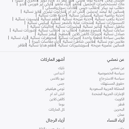
ماك لمستحضرات التجميل
مانغو
أزياء مانغو
نايكي اير فورس
ألدو
حقائب تيد بيكر
حقائب جيس
قلادات سواروفسكي
فساتين ايلا ليمتد ايديشن
اتش اند ام
شارلوت تيلبري
بلايز نسائية
أحذية رياضية نسائية
سنيكرز نسائية
أحذية فلات نسائية
أحذية بكعب نسائية
أحذية مريحة نسائية
أطقم نسائية
بليسوت نسائية
اكسسوارات نسائية
منتجات عناية بالشعر نسائية
بيكيني نسائية
بناطيل نسائية
تنانير نسائية
تيشيرتات نسائية
جاكيتات نسائية
ساعات نسائية
شموع معطرة
حقائب يد
حقائب نسائية
شورتات نسائية
صنادل نسائية
جينزات كالفن كلاين
المطبخ
ليقنز نسائية
ملابس سباحة قطعة واحدة
جينزات نسائية
مجوهرات نسائية
أزياء نسائية
ملابس نوم نسائية
ملابس شاطئ نسائية
أزياء مقاسات كبيرة
فساتين عصرية مريحة
سويتشيرتات نسائية
أطقم هدايا نسائية
أظافر
عن نمشي
أشهر الماركات
عن نمشي
نايك
سياسة الخصوصية
أديداس
سياسة الاسترجاع
نيو بالانس
حقوق المستهلك
جس
المملكة العربية السعودية
تومي هيلفيغر
الإمارات العربية المتحدة
اتش اند ام
الكويت
كالفن كلاين
قطر
بوما
البحرين
كل الماركات
عمان
أزياء النساء
أزياء الرجال
ملابس
تسوق حسب الفئة