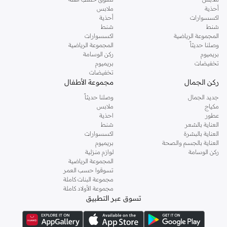
أحذية
ملابس
اكسسوارات
أحذية
شنط
شنط
المجموعة الرياضية
اكسسوارات
وصلنا حديثاً
المجموعة الرياضية
بريميوم
ركن الوسامة
تخفيضات
بريميوم
تخفيضات
ركن الجمال
مجموعة الأطفال
جديد الجمال
وصلنا حديثاً
مكياج
ملابس
عطور
احذية
العناية بالشعر
شنط
العناية بالبشرة
اكسسوارات
العناية بالجسم والصحة
بريميوم
ركن الوسامة
لوازم منزلية
المجموعة الرياضية
تسوقوا حسب العمر
مجموعة البنات كاملة
مجموعة الأولاد كاملة
تسوق عبر التطبيق