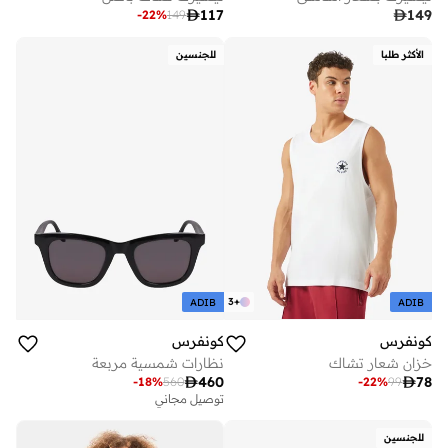

117

149
-
22
%
149
الأكثر طلبا
للجنسين
3
+
ADIB
ADIB
كونفرس
كونفرس
خزان شعار تشاك
نظارات شمسية مربعة

460

78
-
18
%
560
-
22
%
99
توصيل مجاني
للجنسين