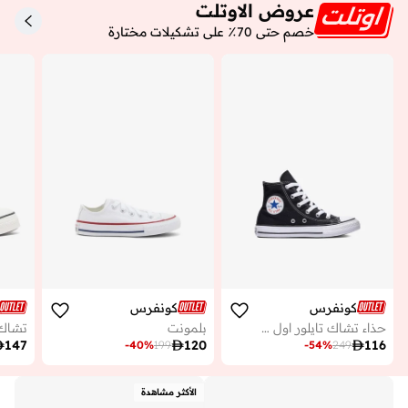
عروض الاوتلت
خصم حتى 70٪ على تشكيلات مختارة
كونفرس
كونفرس
حذاء تشاك تايلور اول ستار
بلمونت

147

120

116
-
40
%
199
-
54
%
249
الأكثر مشاهدة