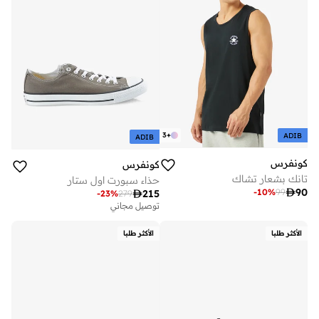
3
+
ADIB
ADIB
كونفرس
كونفرس
تانك بشعار تشاك
حذاء سبورت اول ستار

90
-
10
%
99

215
-
23
%
279
توصيل مجاني
الأكثر طلبا
الأكثر طلبا