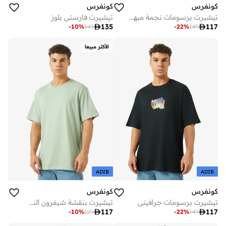
كونفرس
كونفرس
تيشيرت برسومات نجمة مبهرة
تيشيرت فارستي بلوز

135

117
-
10
%
149
-
22
%
149
الأكثر مبيعا
ADIB
ADIB
كونفرس
كونفرس
تيشيرت برسومات جرافيتي
تيشيرت بنقشة شيفرون النجوم

117

117
-
10
%
129
-
22
%
149