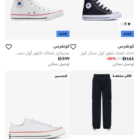
)
1
(
5
ADIB
ADIB
كونفرس
كونفرس
حذاء تشك تيلور اول ستار كور
سنيكرز تشاك تايلور أول-ستارز

399

161
-
30
%
229
توصيل مجاني
توصيل مجاني
الأكثر مشاهدة
للجنسين