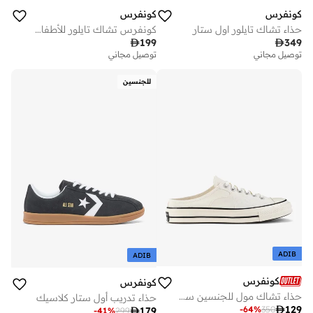
كونفرس
كونفرس
حذاء تشاك تايلور اول ستار
كونفرس تشاك تايلور للأطفال الرضع

199

349
توصيل مجاني
توصيل مجاني
للجنسين
ADIB
ADIB
كونفرس
كونفرس
حذاء تشاك مول للجنسين سهل الارتداء
حذاء تدريب أول ستار كلاسيك

129
-
64
%
350

179
-
41
%
299