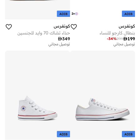
2
+
ADIB
ADIB
كونفرس
كونفرس
بنطال كارجو للنساء
حذاء تشاك 70 وايد للجنسين

349

199
-
34
%
299
توصيل مجاني
على وشك النفاد
توصيل مجاني
توصيل مجاني
على وشك النفاد
ADIB
ADIB