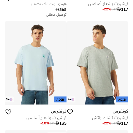
تيشيرت بشعار أساسي
هودي محبوك بشعار

117
-
22
%
149

365
توصيل مجاني
3
+
4
+
ADIB
ADIB
كونفرس
كونفرس
تيشيرت تشاك باتش
تيشيرت بشعار أساسي

135

117
-
10
%
149
-
22
%
149