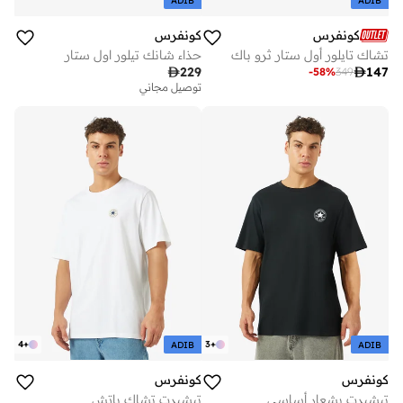
ADIB
ADIB
كونفرس
كونفرس
تشاك تايلور أول ستار ثرو باك
حذاء شانك تيلور اول ستار

229

147
-
58
%
349
توصيل مجاني
4
+
3
+
ADIB
ADIB
كونفرس
كونفرس
تيشيرت بشعار أساسي
تيشيرت تشاك باتش