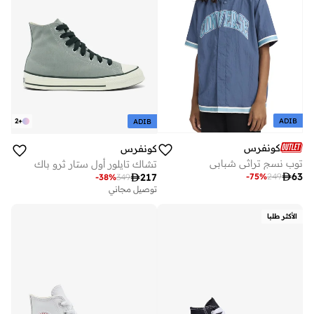
ADIB
2
+
ADIB
كونفرس
كونفرس
توب نسج تراثي شبابي
تشاك تايلور أول ستار ثرو باك

63
-
75
%
249

217
-
38
%
349
توصيل مجاني
الأكثر طلبا