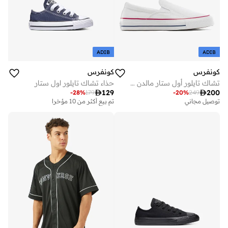
ADIB
ADIB
كونفرس
كونفرس
تشاك تايلور أول ستار مالدن ستريت سلايب أون
حذاء تشاك تايلور اول ستار

200

129
-
20
%
249
-
28
%
179
تم بيع أكثر من 10 مؤخرا
على وشك النفاد
توصيل مجاني
تم بيع أكثر من 10 مؤخرا
على وشك النفاد