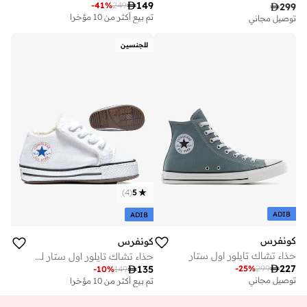

149
-
41
%
249

299
تم بيع أكثر من 10 مؤخرا
توصيل مجاني
للجنسين
)
4
(
5
ADIB
ADIB
كونفرس
كونفرس
حذاء تشاك تايلور اول ستار
حذاء تشاك تايلور اول ستار للبيبي

227

135
-
25
%
299
-
10
%
149
توصيل مجاني
تم بيع أكثر من 10 مؤخرا