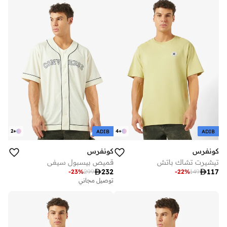
2
+
4
+
ADIB
ADIB
كونفرس
كونفرس
تيشيرت تشاك باتش
قميص بيسبول سيفي

232

117
-
23
%
299
-
22
%
149
توصيل مجاني