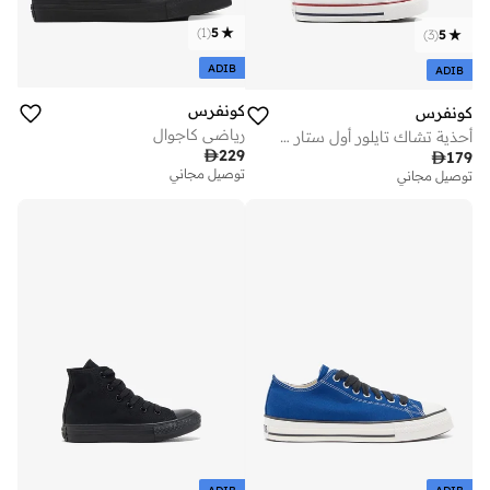
)
1
(
5
)
3
(
5
ADIB
ADIB
كونفرس
كونفرس
رياضي كاجوال
أحذية تشاك تايلور أول ستار في للأطفال

229

179
توصيل مجاني
توصيل مجاني