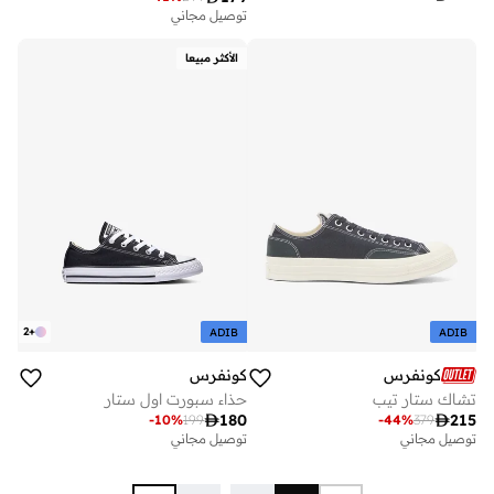
توصيل مجاني
الأكثر مبيعا
2
+
ADIB
ADIB
كونفرس
كونفرس
تشاك ستار تيب
حذاء سبورت اول ستار

180

215
-
10
%
199
-
44
%
379
توصيل مجاني
توصيل مجاني