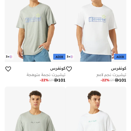
3
+
3
+
ADIB
ADIB
كونفرس
كونفرس
تيشيرت نجم لامع
تيشيرت نجمة متوهجة

101

101
-
22
%
129
-
22
%
129