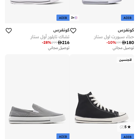
2
+
ADIB
ADIB
كونفرس
كونفرس
حذاء سبورت اول ستار
تشاك تايلور أول ستار

216

180
-
28
%
299
-
10
%
199
توصيل مجاني
تم بيع أكثر من 10 مؤخرا
توصيل مجاني
توصيل مجاني
تم بيع أكثر من 10 مؤخرا
للجنسين
)
2
(
5
ADIB
ADIB