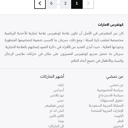
6
...
2
1
كونفرس الامارات
كان من المفترض في الأصل أن تكون علامة كونفيرس علامة تجارية للأحذية الرياضية
مخصصة لملعب كرة السلة ؛ ومع ذلك، سرعان ما اكتسب شعبية لتصاميمها المتطورة
وجودتها العالية ، حيث أبدى العديد من الأفراد في دائرة الضوء إعجابهم بالعلامة التجارية.
سرعان ما حصل مدربو كونفيرس المميزون على مكان في خزانات ملابس الرجال
والنساء والأطفال في جميع أنحاء العالم.
تقدم الماركة مجموعة من أحذية السنيكرز الإضافية والتيشرتات والسترات والهوديز
عن نمشي
أشهر الماركات
والسويتشيرتات والحقائب الرياضية والقبعات وأغطية الرأس الأخرى. جميعها مثالية
للصالة الرياضية وعطلات نهاية الأسبوع وأيام العطل والتسكع، فهذه المجموعة سهلة
عن نمشي
نايك
الارتداء مهما كانت خططك.
سياسة الخصوصية
أديداس
سياسة الاسترجاع
نيو بالانس
لدى كونفيرس ملابس غير رسمية الرجالية المصنوعة من مواد فائقة الجودة ومصممة
حقوق المستهلك
جس
للارتداء اليومي والراحة. تتنوع
ملابس نمط حياة الرجال
من كونفيرس من
التيشيرتات
المملكة العربية السعودية
تومي هيلفيغر
الإمارات العربية المتحدة
اتش اند ام
إلى الهوديز والجاكيتات والسترات، مما يتيح لك الاستمتاع بأحدث التصميمات من الرأس
الكويت
كالفن كلاين
إلى القدمين. سواء كنت تبحث عن أحدث التصميمات الموسمية للرجال أو أحدث أشكال
قطر
بوما
الصيحات، فإن ملابس وأحذية الرجال من كونفيرس تأتي في مجموعة واسعة من
البحرين
كل الماركات