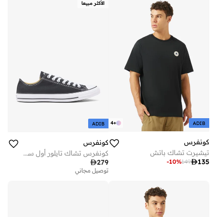
الأكثر مبيعا
4
+
ADIB
ADIB
كونفرس
كونفرس
تيشيرت تشاك باتش
كونفرس تشاك تايلور أول ستار

135
-
10
%
149

279
توصيل مجاني