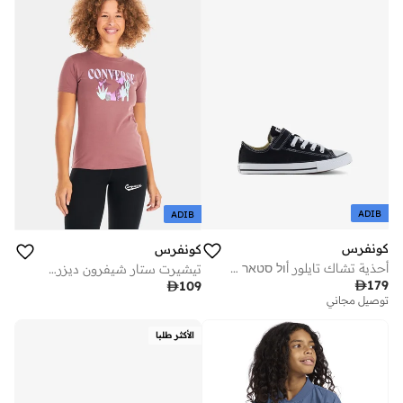
ADIB
ADIB
كونفرس
كونفرس
أحذية تشاك تايلور أול סטאר للأطفال
تيشيرت ستار شيفرون ديزرت ماونتين للنساء

179

109
توصيل مجاني
الأكثر طلبا