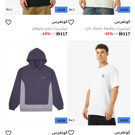
3
+
2
+
ADIB
ADIB
كونفرس
كونفرس
تيشيرت بطبعة نجمة دازد
تيشيرت نجم متوهج

117

117
-
10
%
129
-
22
%
149
3
+
ADIB
ADIB
كونفرس
كونفرس