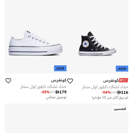
ADIB
ADIB
كونفرس
كونفرس
حذاء تشاك تايلور اول ستار
حذاء تشاك تايلور اول ستار

179
-
53
%
379

116
توصيل مجاني
-
54
%
249
على وشك النفاد
تم بيع أكثر من 10 مؤخرا
توصيل مجاني
على وشك النفاد
للجنسين