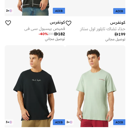
2
+
ADIB
ADIB
كونفرس
كونفرس
قميص بيسبول سي في
حذاء تشاك تايلور اول ستار

182
-
40
%
299

199
توصيل مجاني
توصيل مجاني
3
+
2
+
ADIB
ADIB