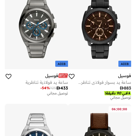
ADIB
ADIB
فوسيل
فوسيل
ساعة يد بسوار فولاذي تناظرية
ساعة يد فولاذية تناظرية

433

883
-
54
%
925
في 90 دقيقة!
توصيل مجاني
توصيل مجاني
:
:
06
00
00