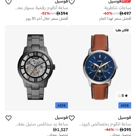
فوسيل
فوسيل
ساعات تناظرية
ساعة أنالوج رقمية بسوار معدني من الفولاذ المقاوم للصدأ

394

497
-
51
%
804
-
60
%
1231
أفضل سعر لهذا العام
أفضل سعر خلال آخر 30 يوم
توصيل مجاني
توصيل مجاني
أفضل سعر لهذا العام
أفضل سعر خلال آخر 30 يوم
توصيل مجاني
توصيل مجاني
الأكثر طلبا
)
1
(
5
ADIB
ADIB
فوسيل
فوسيل
ساعة انالوج بخصائص كرونوغراف
ساعة يد ستانلس ستيل بعقارب

1,327

395
-
46
%
730
توصيل مجاني
توصيل مجاني