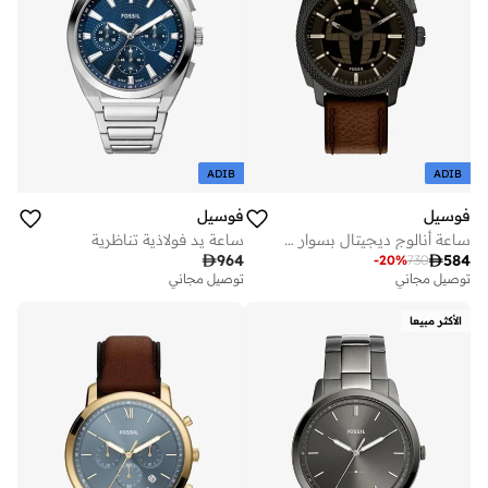
ADIB
ADIB
فوسيل
فوسيل
ساعة أنالوج ديجيتال بسوار من الجلد والفولاذ المقاوم للصدأ
ساعة يد فولاذية تناظرية

964

584
-
20
%
730
توصيل مجاني
توصيل مجاني
الأكثر مبيعا