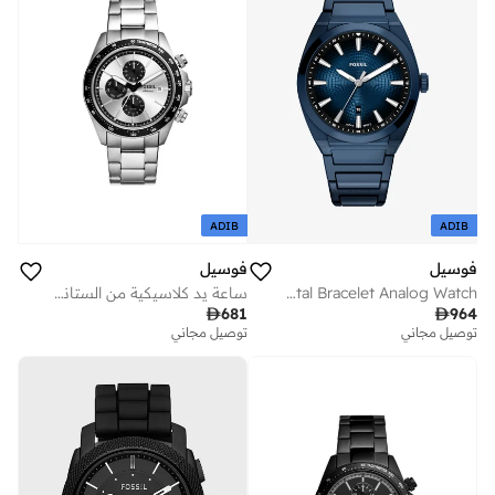
ADIB
ADIB
فوسيل
فوسيل
Stainless Steel Metal Bracelet Analog Watch
ساعة يد كلاسيكية من الستانلس ستيل بعقارب

681

964
توصيل مجاني
توصيل مجاني