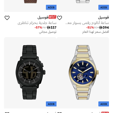
ADIB
ADIB
فوسيل
فوسيل
ساعة أنالوج رقمي بسوار معدني من الفولاذ المقاوم للصدأ
ساعة جلدية بحزام تناظري

337

394
-
57
%
767
-
51
%
804
أفضل سعر لهذا العام
توصيل مجاني
توصيل مجاني
أفضل سعر لهذا العام
توصيل مجاني
ADIB
ADIB