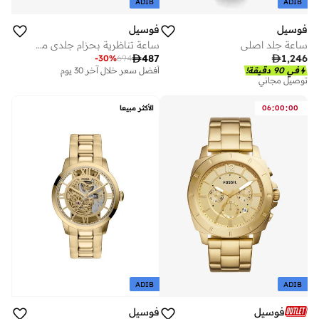
ADIB
ADIB
فوسيل
فوسيل
ساعة جلد اصلي
ساعة تناظرية بحزام جلدي من الفولاذ المقاوم للصدأ

487

1,246
-
30
%
694
أفضل سعر خلال آخر 30 يوم
في 90 دقيقة!
توصيل مجاني
توصيل مجاني
أفضل سعر خلال آخر 30 يوم
توصيل مجاني
:
:
00
00
06
الأكثر مبيعا
ADIB
ADIB
فوسيل
فوسيل