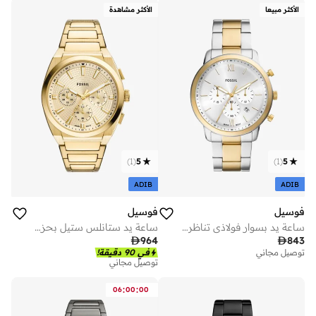
توصيل مجاني
الأكثر مبيعا
الأكثر مشاهدة
)
1
(
5
)
1
(
5
ADIB
ADIB
فوسيل
فوسيل
ساعة يد بسوار فولاذي تناظرية
ساعة يد ستانلس ستيل بحزام تناظري

964

843
توصيل مجاني
في 90 دقيقة!
توصيل مجاني
:
:
06
00
00