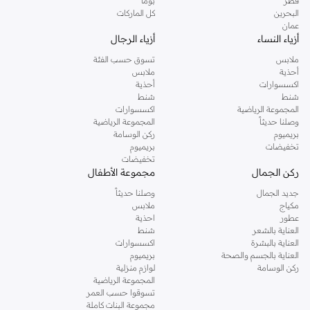
قطر
بوما
البحرين
كل الماركات
عمان
أزياء النساء
أزياء الرجال
ملابس
تسوق حسب الفئة
أحذية
ملابس
اكسسوارات
أحذية
شنط
شنط
المجموعة الرياضية
اكسسوارات
وصلنا حديثاً
المجموعة الرياضية
بريميوم
ركن الوسامة
تخفيضات
بريميوم
تخفيضات
ركن الجمال
مجموعة الأطفال
جديد الجمال
وصلنا حديثاً
مكياج
ملابس
عطور
احذية
العناية بالشعر
شنط
العناية بالبشرة
اكسسوارات
العناية بالجسم والصحة
بريميوم
ركن الوسامة
لوازم منزلية
المجموعة الرياضية
تسوقوا حسب العمر
مجموعة البنات كاملة