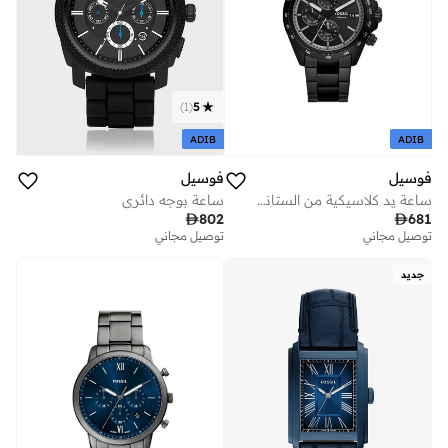
)
1
(
5
ADIB
ADIB
فوسيل
فوسيل
ساعة يد كلاسيكية من الستانلس ستيل بعقارب
ساعة بوجه دائري

802

681
توصيل مجاني
توصيل مجاني
جديد