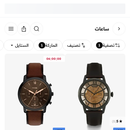
ساعات
تصفية
تصنيف
الماركة
الستايل
1
1
:
:
06
00
00
)
6
(
5