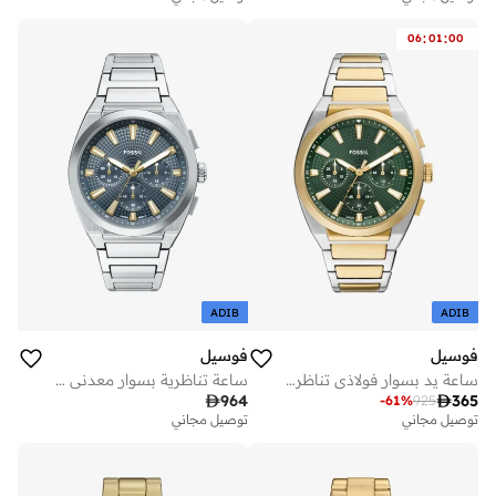
:
:
06
01
00
ADIB
ADIB
فوسيل
فوسيل
ساعة يد بسوار فولاذي تناظرية
ساعة تناظرية بسوار معدني من الفولاذ المقاوم للصدأ

964

365
-
61
%
925
توصيل مجاني
توصيل مجاني