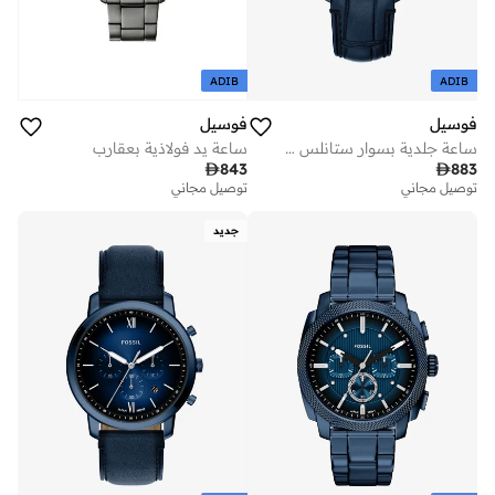
ADIB
ADIB
فوسيل
فوسيل
ساعة جلدية بسوار ستانلس ستيل بعقارب
ساعة يد فولاذية بعقارب

843

883
توصيل مجاني
توصيل مجاني
جديد