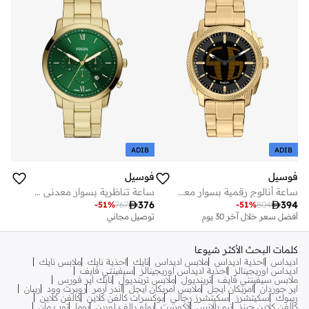
ADIB
ADIB
فوسيل
فوسيل
ساعة أنالوج رقمية بسوار معدني مطلي بالذهب
ساعة تناظرية بسوار معدني مطلي بالذهب

376

394
-
51
%
767
-
51
%
804
أفضل سعر خلال آخر 30 يوم
توصيل مجاني
توصيل مجاني
أفضل سعر خلال آخر 30 يوم
توصيل مجاني
كلمات البحث الأكثر شيوعا
اديداس
احذية اديداس
ملابس اديداس
نايك
احذية نايك
ملابس نايك
اديداس اوريجينالز
احذية اديداس اوريجينالز
سيفينتي فايف
ملابس سيفينتي فايف
ترينديول
ملابس ترينديول
نايك اير فورس
اير جوردان
امريكان ايجل
ملابس امريكان ايجل
اندر ارمر
روبرت وود
ريبان
ريبوك
سكيتشرز
سكيتشرز رجالي
بوكسرات كالفن كلاين
كالفن كلاين
كالفن كلاين جينز
نيو بالانس
لاكوست
بولو رالف لورين
بوما
توب مان