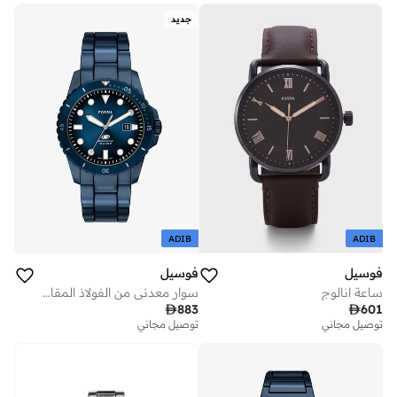
توصيل مجاني
على وشك النفاد
جديد
ADIB
ADIB
فوسيل
فوسيل
ساعة انالوج
سوار معدني من الفولاذ المقاوم للصدأ وساعة تناظرية

883

601
توصيل مجاني
توصيل مجاني