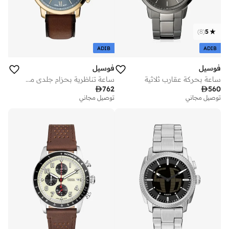
)
8
(
5
ADIB
ADIB
فوسيل
فوسيل
ساعة بحركة عقارب ثلاثية
ساعة تناظرية بحزام جلدي مطلي بالذهب

762

560
توصيل مجاني
توصيل مجاني