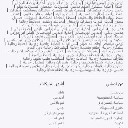
تومي جينز
تومي هيلفيغر
تيد بيكر
جاك اند جونز
أحذية رياضة للرجال
احذية
احذية سنيكرز
أطقم ملابس
تيشيرتات
قمصان
تيشيرتات بولو
بناطيل رجالية
بوكسرات
سويت شيرت
فست
جاكيتات ومعاطف
جينزات
شنط رياضة
نظارات شمسية
ساعات رجاليه
شباشب فليب فلوب
شنط
شنط أدوات الحلاقة والتنظيف
شنطة الحلاقة المتكاملة
شورتات
صنادل
عطور
كابات
كنزات وسترات كارديغان
محافظ وشنط
محافظ رجالية
ملابس رجالية
ملابس سباحة
ملابس نوم
هوديات وسويت شيرتات
هدايا رجالية
أديداس
أحذية أديداس
ملابس أديداس
نايكي
أحذبة نايكي
ملابس نايكي
أديداس أوريجينالز
أحذية أديداس أوريجينالز
نايكي اير جوردن
أمريكان إيجل
أزياء أمريكان إيجل
أندر آرمور
سيفنتي فايف
راي بان
سكيتشرز
أحذية سكيتشرز
كالفن كلاين اندروير
كالفن كلاين جينز
نيو بالانس
تومي هيلفيغر
جاك اند جونز
اتش اند ام
أحذية رياضية رجالية
أحذية رجالية
سنيكرز رجالية
أطقم متعددة رجالية
تيشيرتات رجالية دون أكمام
قمصان رجالية
تيشيرتات بولو رجالية
بناطيل تشينو رجالية
بوكسرات رجالية
بلوفرات رجالية
معاطف رجالية
جينزات رجالية
شنط رياضية
نظارات شمسية رجالية
ساعات رجالية
شباشب فليب فلوب رجالية
شنط رجالية
شنط شخصية رجالية
شورتات رجالية
صنادل رجالية
عطور رجالية
قبعات رجالية
كنزات رجالية
أزياء رجالية
ملابس سباحة رجالية
ملابس نوم رجالية
سويتشيرتات رجالية
أطقم هدايا رجالية
عن نمشي
أشهر الماركات
عن نمشي
نايك
سياسة الخصوصية
أديداس
سياسة الاسترجاع
نيو بالانس
حقوق المستهلك
جس
المملكة العربية السعودية
تومي هيلفيغر
الإمارات العربية المتحدة
اتش اند ام
الكويت
كالفن كلاين