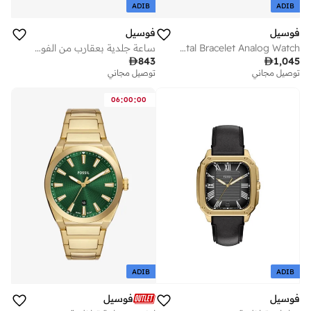
ADIB
ADIB
فوسيل
فوسيل
Stainless Steel Metal Bracelet Analog Watch
ساعة جلدية بعقارب من الفولاذ المقاوم للصدأ

843

1,045
توصيل مجاني
توصيل مجاني
:
:
06
00
00
ADIB
ADIB
فوسيل
فوسيل