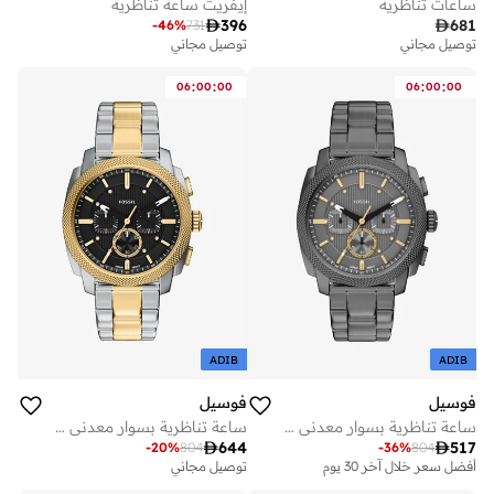
ساعات تناظرية
إيفريت ساعة تناظرية

396

681
-
46
%
731
توصيل مجاني
توصيل مجاني
:
:
:
:
06
00
00
06
00
00
ADIB
ADIB
فوسيل
فوسيل
ساعة تناظرية بسوار معدني من الفولاذ المقاوم للصدأ
ساعة تناظرية بسوار معدني من الفولاذ المقاوم للصدأ

644

517
-
20
%
804
-
36
%
804
أفضل سعر خلال آخر 30 يوم
توصيل مجاني
توصيل مجاني
أفضل سعر خلال آخر 30 يوم