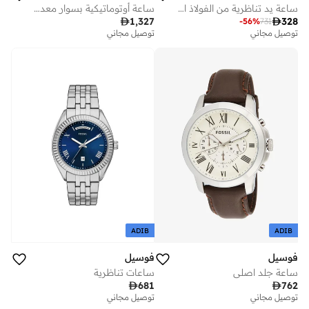
ساعة يد تناظرية من الفولاذ المقاوم للصدأ
ساعة أوتوماتيكية بسوار معدني مطلي بالذهب

1,327

328
-
56
%
731
توصيل مجاني
توصيل مجاني
ADIB
ADIB
فوسيل
فوسيل
ساعة جلد اصلي
ساعات تناظرية

681

762
توصيل مجاني
توصيل مجاني
على وشك النفاد