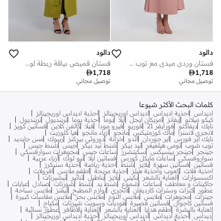
دالود
دالود
فستان وردي ميدي مع توب قابل للإزالة
فستان قميص بياقة ربطة لون أخضر ليموني

1,718

1,718
توصيل مجاني
توصيل مجاني
كلمات البحث الأكثر شيوعا
اديداس
احذية اديداس
اديداس اوريجينالز
احذية اديداس اوريجينالز
كيكو ميلانو
إيفانز
امريكان ايجل
ايلا
بوما
احذية بوما
ترينديول
ترينديول
نايك
ديفاكتو
فورايفر 21
فوريو
فيرو مودا
فيلا
كالفن كلاين
فساتين كويز
لانجري لاسنزا
ماك كوزمتيكس
مانجو
ازياء مانجو
هيا كلوزيت
نايك اير فورس
اير جوردان
الدو
خزانة
دوروثي بيركنز
ريبوك
مس جايديد
توب شوب
تومي هيلفيغر
تيد بيكر
شنط تيد بيكر
جيس
شنط جيس
جينجر
جينجر بيسيكس
سكيتشرز
ساعات جيس
مجوهرات سوارفسكي
سواروفسكي
ساعات مايكل كورس
فساتين ايلا
نيو لوك
أزياء عربية
فساتين
فساتين سهرة
بلايز
شنط
احذية رياضة
احذية سنيكرز
احذية فلات
كعوب واحذية هيلز
احذية مريحة
اطقم ملابس
افرولات
اكسسوارات
العناية بالشعر
بكيني
بلايز
بناطيل
تنانير
تيشيرتات
جاكيتات و معاطف
ساعات
شموع
شنط يد
شنط
شورتات
صنادل
عبايات
عطور
كنزات وسترات كارديغان
لانجري
لوازم المطبخ
ليقنز
ملابس سباحة
جينزات
مجوهرات
ملابس
ملابس النوم
ملابس بحر
ملابس مقاسات كبيرة
فساتين كاجوال
فساتين قصيرة
هوديات وسويت شيرتات
مكياج
العناية بالبشرة
أطقم هدايا
العناية بالشعر
العناية بالأظافر
عطور نسائية
أديداس
أحذية أديداس
أديداس أوريجينالز
أحذية أديداس أوريجينالز