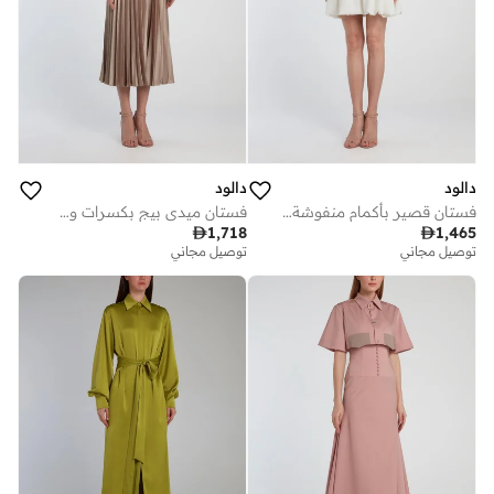
دالود
دالود
فستان قصير بأكمام منفوشة أبيض
فستان ميدي بيج بكسرات وفتحة صدر ملفوفة

1,718

1,465
توصيل مجاني
توصيل مجاني