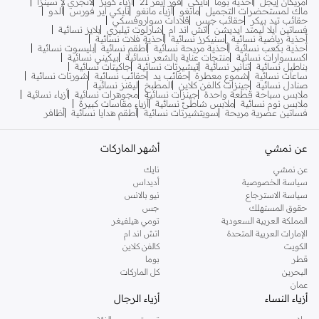
أمريكان إيجل
أحذية بوما
نايكي
فور إيفر 21
أزياء كويز
لانجري لا سينزا
ماك لمستحضرات التجميل
مانغو
أزياء مانغو
نايكي اير فورس
ألدو
حقائب تيد بيكر
حقائب جيس
قلادات سواروفسكي
فساتين ايلا ليمتد ايديشن
اتش اند ام
شارلوت تيلبري
بلايز نسائية
أحذية رياضية نسائية
سنيكرز نسائية
أحذية فلات نسائية
أحذية بكعب نسائية
أحذية مريحة نسائية
أطقم نسائية
بليسوت نسائية
اكسسوارات نسائية
منتجات عناية بالشعر نسائية
بيكيني نسائية
بناطيل نسائية
تنانير نسائية
تيشيرتات نسائية
جاكيتات نسائية
ساعات نسائية
شموع معطرة
حقائب يد
حقائب نسائية
شورتات نسائية
صنادل نسائية
جينزات كالفن كلاين
المطبخ
ليقنز نسائية
ملابس سباحة قطعة واحدة
جينزات نسائية
مجوهرات نسائية
أزياء نسائية
ملابس نوم نسائية
ملابس شاطئ نسائية
أزياء مقاسات كبيرة
فساتين عصرية مريحة
سويتشيرتات نسائية
أطقم هدايا نسائية
أظافر
عن نمشي
أشهر الماركات
عن نمشي
نايك
سياسة الخصوصية
أديداس
سياسة الاسترجاع
نيو بالانس
حقوق المستهلك
جس
المملكة العربية السعودية
تومي هيلفيغر
الإمارات العربية المتحدة
اتش اند ام
الكويت
كالفن كلاين
قطر
بوما
البحرين
كل الماركات
عمان
أزياء النساء
أزياء الرجال