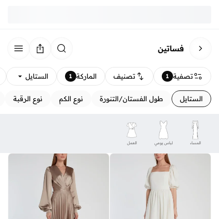
فساتين
تصفية
تصنيف
الماركة
الستايل
1
1
الستايل
طول الفستان/التنورة
نوع الكم
نوع الرقبة
المساء
لباس يومي
العمل