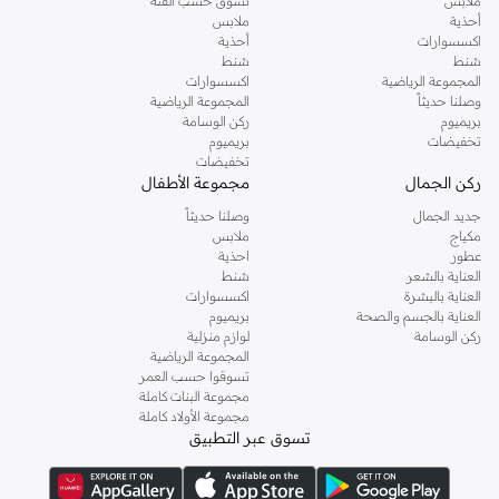
ملابس
تسوق حسب الفئة
أحذية
ملابس
اكسسوارات
أحذية
شنط
شنط
المجموعة الرياضية
اكسسوارات
وصلنا حديثاً
المجموعة الرياضية
بريميوم
ركن الوسامة
تخفيضات
بريميوم
تخفيضات
ركن الجمال
مجموعة الأطفال
جديد الجمال
وصلنا حديثاً
مكياج
ملابس
عطور
احذية
العناية بالشعر
شنط
العناية بالبشرة
اكسسوارات
العناية بالجسم والصحة
بريميوم
ركن الوسامة
لوازم منزلية
المجموعة الرياضية
تسوقوا حسب العمر
مجموعة البنات كاملة
مجموعة الأولاد كاملة
تسوق عبر التطبيق