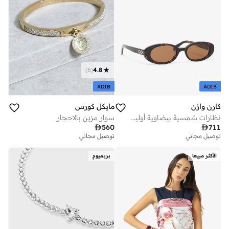
)
6
(
4.8
ADIB
ADIB
كارن وازن
مايكل كورس
نظارات شمسية بيضاوية أوليفيا
سوار مزين بالاحجار

560

711
توصيل مجاني
توصيل مجاني
الأكثر مبيعا
بريميوم