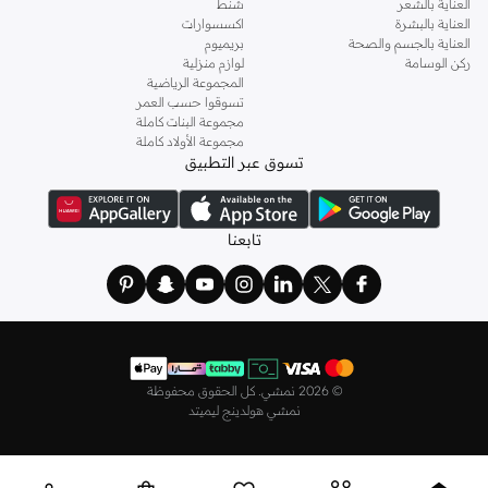
العناية بالشعر
شنط
مظهرها الرائع ويدوم طويلاً. ابحثي عن تصاميم تناسب جمالياتك.
العناية بالبشرة
اكسسوارات
العناية بالجسم والصحة
بريميوم
المواد
ركن الوسامة
لوازم منزلية
من الجلد الناعم والجلد الصناعي الفاخر للحقائب والأحزمة، إلى المعادن اللامعة والأحجار
المجموعة الرياضية
تسوقوا حسب العمر
المتلألئة للمجوهرات، والأقمشة الناعمة جيدة التهوية للأوشحة والقبعات. جودة يمكنك
مجموعة البنات كاملة
الشعور بها.
مجموعة الأولاد كاملة
تسوق عبر التطبيق
التصاميم
استكشفي التصاميم المعاصرة، والأنماط الكلاسيكية، والقطع العصرية. سواء كنت
تفضلين الأناقة البسيطة أو الإطلالات الجريئة، فإن مجموعتنا لديها ما يناسب الجميع.
تابعنا
تألقي في كل مناسبة
مجموعتنا من الاكسسوارات النسائية تقدم قطعًا مناسبة لأي حدث، من الاستخدام اليومي
إلى الاحتفالات الخاصة.
الكاجوال والاستخدام اليومي
عززي إطلالاتك اليومية بحقائب عملية وأنيقة، وأوشحة مريحة، ومجوهرات يومية.
©
2026 نمشي. كل الحقوق محفوظة
نمشي هولدينج ليميتد
العمل والمناسبات الرسمية
اختاري مجوهرات راقية، وحقائب يد أنيقة، وأحزمة فاخرة لإكمال ملابسك الرسمية أو
المهنية.