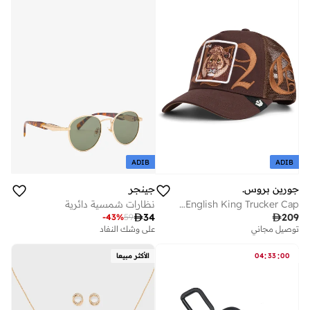
تم بيع أكثر من 10 مؤخرا
على وشك النفاد
ADIB
ADIB
جينجر
جورين بروس.
نظارات شمسية دائرية
Goorin Bros. Old English King Trucker Cap

34

209
-
43
%
59
على وشك النفاد
توصيل مجاني
:
:
00
33
04
الأكثر مبيعا