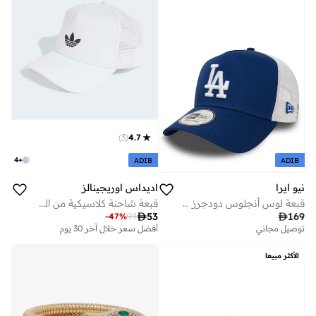
)
3
(
4.7
4
+
ADIB
ADIB
نيو ايرا
اديداس اوريجينالز
قبعة لوس أنجلوس دودجرز لسائقي الشاحنات
قبعة شاحنة كلاسيكية من الفوم منحنية

53

169
-
47
%
99
توصيل مجاني
أفضل سعر خلال آخر 30 يوم
الأكثر مبيعا