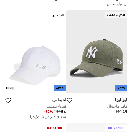
توصيل مجاني
الأكثر مشاهدة
للجنسين
10
+
ADIB
ADIB
نيو ايرا
اديداس
كاب كاجوال
قبعة بيسبول

54

149
-
32
%
79
تم بيع أكثر من 10 مؤخرا
:
:
:
:
04
34
00
00
33
00