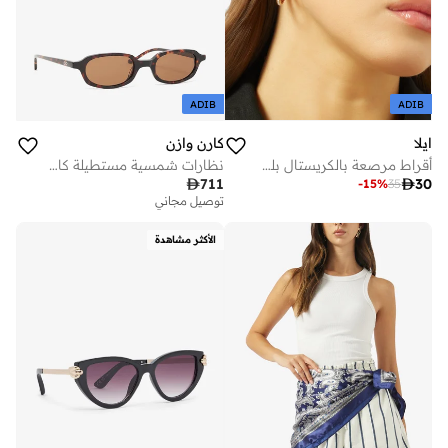
ADIB
ADIB
ايلا
كارن وازن
أقراط مرصعة بالكريستال بلمسة ذهبية
نظارات شمسية مستطيلة كارولين

711

30
-
15
%
35
توصيل مجاني
الأكثر مشاهدة