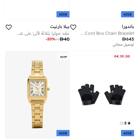
ADIB
ADIB
باندورا
بيلا بارنيت
Blue Cord Box Chain Bracelet
عقد جوليا بثلاثة لآلئ على شكل صليب

40

645
-
20
%
50
توصيل مجاني
:
:
00
33
04
جديد
)
8
(
5
ADIB
ADIB