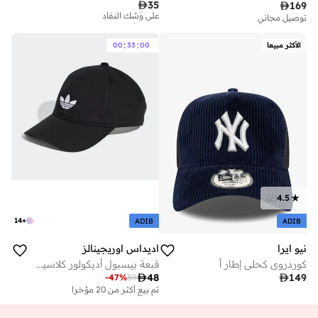
تم بيع أكثر من 10 مؤخرا

35

169
على وشك النفاد
توصيل مجاني
تم بيع أكثر من 10 مؤخرا
على وشك النفاد
:
:
الأكثر مبيعا
00
33
00
)
2
(
4.5
14
+
ADIB
ADIB
نيو ايرا
اديداس اوريجينالز
كوردروي كحلي إطار أ
قبعة بيسبول أديكولور كلاسيك تريفويل

48

149
-
47
%
89
تم بيع أكثر من 20 مؤخرا