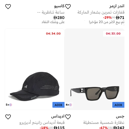
اندر ارمر
كاسيو
قفازات تمرين بشعار الماركة
ساعة تناظرية --
أفضل سعر خلال آخر 30 يوم
توصيل مجاني

280

71
-
29
%
99
تم بيع أكثر من 20 مؤخرا
على وشك النفاد
أفضل سعر خلال آخر 30 يوم
توصيل مجاني
تم بيع أكثر من 20 مؤخرا
على وشك النفاد
:
:
:
:
04
34
00
04
33
00
5
+
4
+
ADIB
ADIB
جس
اديداس
نظارة شمسية مستطيلة
قبعة أديداس رانينج أديزيرو

115

242
-
18
%
139
-
67
%
730