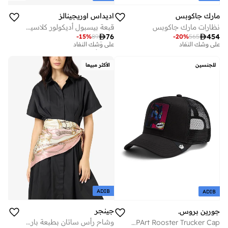
مارك جاكوبس
اديداس اوريجينالز
نظارات مارك جاكوبس
قبعة بيسبول أديكولور كلاسيك تريفويل
توصيل مجاني
تم بيع أكثر من 10 مؤخرا

76

454
-
15
%
89
-
20
%
565
على وشك النفاد
على وشك النفاد
توصيل مجاني
تم بيع أكثر من 10 مؤخرا
على وشك النفاد
على وشك النفاد
للجنسين
الأكثر مبيعا
ADIB
ADIB
جينجر
جورين بروس.
وشاح رأس ساتان بطبعة باروك
Goorin Bros. POPArt Rooster Trucker Cap