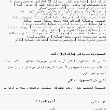
أمريكان إيجل
أحذية بوما
نايكي
فور إيفر 21
أزياء كويز
لانجري لا سينزا
ماك لمستحضرات التجميل
مانغو
أزياء مانغو
نايكي اير فورس
ألدو
حقائب تيد بيكر
حقائب جيس
قلادات سواروفسكي
فساتين ايلا ليمتد ايديشن
اتش اند ام
شارلوت تيلبري
بلايز نسائية
أحذية رياضية نسائية
سنيكرز نسائية
أحذية فلات نسائية
أحذية بكعب نسائية
أحذية مريحة نسائية
أطقم نسائية
بليسوت نسائية
اكسسوارات نسائية
منتجات عناية بالشعر نسائية
بيكيني نسائية
بناطيل نسائية
تنانير نسائية
تيشيرتات نسائية
جاكيتات نسائية
ساعات نسائية
شموع معطرة
حقائب يد
حقائب نسائية
شورتات نسائية
صنادل نسائية
جينزات كالفن كلاين
المطبخ
ليقنز نسائية
ملابس سباحة قطعة واحدة
جينزات نسائية
مجوهرات نسائية
أزياء نسائية
ملابس نوم نسائية
ملابس شاطئ نسائية
أزياء مقاسات كبيرة
فساتين عصرية مريحة
سويتشيرتات نسائية
أطقم هدايا نسائية
أظافر
اكسسوارات نسائية في الإمارات لإبراز أناقتك
اكتشفي اللمسات النهائية المثالية لأي إطلالة من مجموعتنا المختارة من الاكسسوارات
النسائية. من القطع المميزة إلى الأساسيات اليومية، ابحثي عن قطع تعبر عن أسلوبك
الفريد وتكمل مظهرك.
اعثري على إكسسوارك المثالي
الإكسسوار المناسب يمكن أن يغير مظهرك. استكشفي مجموعة واسعة من الخيارات
المصممة لتكمل أسلوبك الشخصي وتناسب أي مناسبة. مجموعتنا تقدم التنوع والجودة.
الحقائب
عن نمشي
أشهر الماركات
احملي مستلزماتك بأناقة. اختاري من بين مجموعة متنوعة من حقائب اليد، وحقائب
عن نمشي
نايك