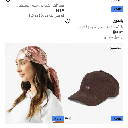
قفازات التمرين جيم ايسنشال 2.0 للنساء
ADIB

69
تم بيع أكثر من 10 مؤخرا
باندورا
خاتم فضة استرليني بفصوص زركون مكعب شفافة

195
توصيل مجاني
للجنسين
8
+
ADIB
ADIB