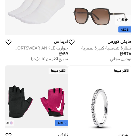
)
2
(
5
ADIB
مايكل كورس
اديداس
نظارة شمسية كبيرة عصرية
جوارب CUSHIONED SPORTSWEAR ANKLE - عبوة بها 3 أزواج

59

576
توصيل مجاني
تم بيع أكثر من 10 مؤخرا
الأكثر مبيعا
الأكثر مبيعا
2
+
ADIB
نايكي
)
1
(
5