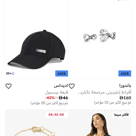
10
+
ADIB
ADIB
باندورا
اديداس
أقراط إنفينيتي مرصعة بالكريستال
قبعة بيسبول
توصيل مجاني

46

160
-
42
%
79
تم بيع أكثر من 10 مؤخرا
تم بيع أكثر من 20 مؤخرا
توصيل مجاني
تم بيع أكثر من 10 مؤخرا
:
:
الأكثر مبيعا
00
33
04