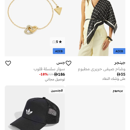
)
1
(
5
ADIB
ADIB
جينجر
جس
وشاح صيفي حريري مطبوع
سوار سلسلة قلوب
تم بيع أكثر من 10 مؤخرا

186

35
-
18
%
226
على وشك النفاد
توصيل مجاني
تم بيع أكثر من 10 مؤخرا
على وشك النفاد
بريميوم
للجنسين