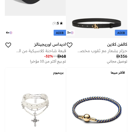
)
9
(
5
4
+
3
+
ADIB
ADIB
كالفن كلاين
اديداس اوريجينالز
حزام بشعار مع ثقوب مخصصة
قبعة شاحنة كلاسيكية من الفوم منحنية

68

356
-
32
%
99
توصيل مجاني
تم بيع أكثر من 10 مؤخرا
الأكثر مبيعا
بريميوم