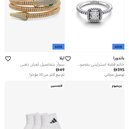
ADIB
ADIB
باندورا
ايلا
خاتم فضة استرليني بفصوص زركونيا مكعبة شفافة
سوار بتفاصيل ثعبان ذهبي

49

395
توصيل مجاني
تم بيع أكثر من 10 مؤخرا
بريميوم
للجنسين