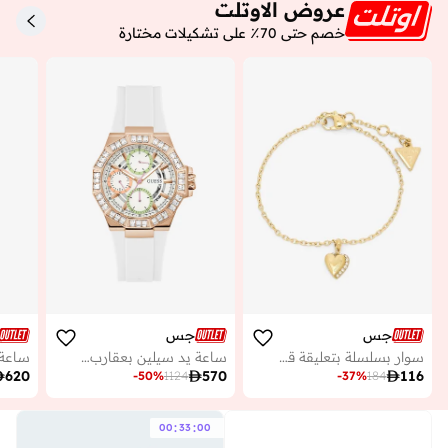
عروض الاوتلت
خصم حتى 70٪ على تشكيلات مختارة
جس
جس
سوار بسلسلة بتعليقة قلب
ساعة يد سيلين بعقارب وسوار من البولي يوريثان

620

570

116
-
50
%
1124
-
37
%
184
:
:
00
33
00