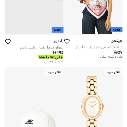
ADIB
ADIB
جينجر
باندورا
وشاح صيفي حريري مطبوع
سوار نمط تنس وقلب لامع
تم بيع أكثر من 10 مؤخرا

29

495
على وشك النفاد
في 90 دقيقة!
تم بيع أكثر من 10 مؤخرا
توصيل مجاني
على وشك النفاد
الأكثر مبيعا
الأكثر مبيعا