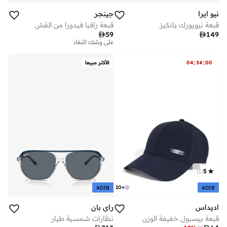
نيو ايرا
جينجر
قبعة نيويورك يانكيز
قبعة رافيا فيدورا من القش
تم بيع أكثر من 10 مؤخرا

59

149
على وشك النفاد
تم بيع أكثر من 10 مؤخرا
على وشك النفاد
:
:
00
34
04
الأكثر مبيعا
)
1
(
5
10
+
ADIB
ADIB
اديداس
راي بان
قبعة بيسبول خفيفة الوزن
نظارات شمسية طيار