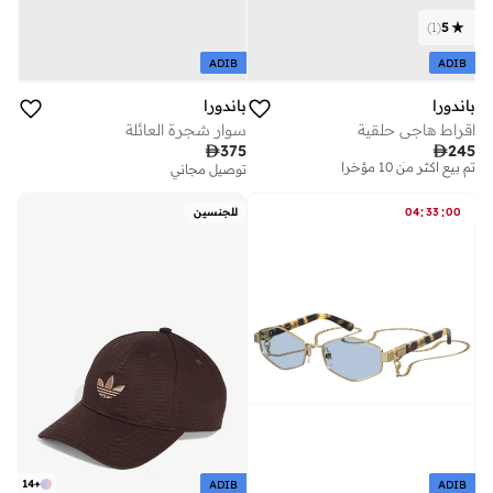
)
1
(
5
ADIB
ADIB
باندورا
باندورا
اقراط هاجي حلقية
سوار شجرة العائلة
توصيل مجاني

375

245
تم بيع أكثر من 10 مؤخرا
توصيل مجاني
توصيل مجاني
تم بيع أكثر من 10 مؤخرا
:
:
00
33
04
للجنسين
14
+
ADIB
ADIB