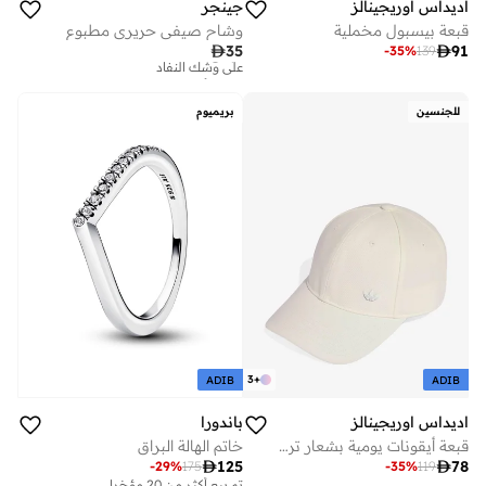
اديداس اوريجينالز
جينجر
قبعة بيسبول مخملية
وشاح صيفي حريري مطبوع
تم بيع أكثر من 20 مؤخرا

35

91
-
35
%
139
على وشك النفاد
تم بيع أكثر من 20 مؤخرا
على وشك النفاد
للجنسين
بريميوم
3
+
ADIB
ADIB
اديداس اوريجينالز
باندورا
قبعة أيقونات يومية بشعار تريفويل معدني بلون متناسق
خاتم الهالة البراق

125

78
-
29
%
175
-
35
%
119
تم بيع أكثر من 20 مؤخرا