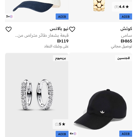
)
8
(
4.4
3
+
ADIB
ADIB
كوتش
نيو بالانس
سامي
قبعة بشعار طائر متراص من ألواح

119

865
توصيل مجاني
على وشك النفاد
للجنسين
بريميوم
)
1
(
5
4
+
ADIB
ADIB