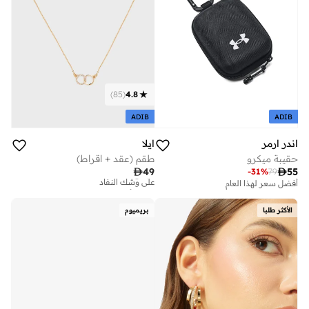
)
85
(
4.8
ADIB
ADIB
اندر ارمر
ايلا
حقيبة ميكرو
طقم (عقد + اقراط)
تم بيع أكثر من 20 مؤخرا

49

55
-
31
%
79
على وشك النفاد
أفضل سعر لهذا العام
تم بيع أكثر من 20 مؤخرا
على وشك النفاد
الأكثر طلبا
بريميوم