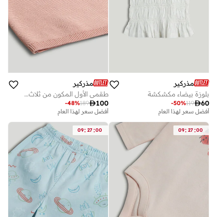
مذركير
مذركير
بلوزة بيضاء مكشكشة
طقمي الأول المكون من ثلاث قطع

100

60
-
48
%
189
-
50
%
119
أفضل سعر لهذا العام
أفضل سعر لهذا العام
:
:
:
:
09
27
00
09
27
00