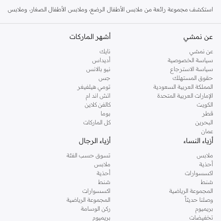
استكشف مجموعة رائعة من ملابس الأطفال الرضع، وملابس الأطفال الصغار، وملابس
الأطفال. تسوق للمستلزمات اليومية مثل البودي سوت، وأطقم النوم، وتي شيرت،
وبنطلونات، وفساتين. لا تنسَ الإكسسوارات مثل القبعات والجوارب والمرايل لإكمال
عن نمشي
أشهر الماركات
المظهر.
عن نمشي
نايك
الحضانة والسفر
سياسة الخصوصية
أديداس
سياسة الاسترجاع
نيو بالانس
جهز غرفة طفلك بمجموعتنا من أسرة الأطفال، والفرش، والمفروشات، والديكور. تأكد
حقوق المستهلك
جس
من السفر الآمن والمريح مع مجموعتنا من عربات الأطفال، ومقاعد السيارة، وأسرة
المملكة العربية السعودية
تومي هيلفيغر
الإمارات العربية المتحدة
اتش اند ام
السفر. مذركير تجعل رحلاتك مع أطفالك أسهل.
الكويت
كالفن كلاين
التغذية والصحة
قطر
بوما
البحرين
كل الماركات
اعثر على جميع مستلزمات التغذية الخاصة بك، بما في ذلك زجاجات الرضاعة، وأجهزة
عمان
التعقيم، وكراسي الطعام، ومنتجات الفطام. تصفح منتجات الصحة والسلامة لدينا، مثل
أزياء النساء
أزياء الرجال
الترمومترات، وأجهزة مراقبة الأطفال، ومستلزمات وقت الاستحمام، للحفاظ على صحة
ملابس
تسوق حسب الفئة
طفلك وسعادته.
أحذية
ملابس
اكسسوارات
أحذية
تسوق مذركير في دبي، أبوظبي للحصول على جودة موثوقة وتصاميم مدروسة تدعم
شنط
شنط
نمو طفلك وراحة بالك.
المجموعة الرياضية
اكسسوارات
وصلنا حديثاً
المجموعة الرياضية
بريميوم
ركن الوسامة
تخفيضات
بريميوم