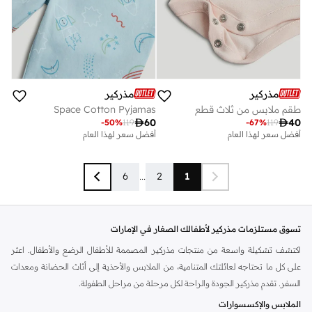
مذركير
مذركير
طقم ملابس من ثلاث قطع
Space Cotton Pyjamas

60

40
-
50
%
119
-
67
%
119
أفضل سعر لهذا العام
أفضل سعر لهذا العام
6
...
2
1
تسوق مستلزمات مذركير لأطفالك الصغار في الإمارات
اكتشف تشكيلة واسعة من منتجات مذركير المصممة للأطفال الرضع والأطفال. اعثر
على كل ما تحتاجه لعائلتك المتنامية، من الملابس والأحذية إلى أثاث الحضانة ومعدات
السفر. تقدم مذركير الجودة والراحة لكل مرحلة من مراحل الطفولة.
الملابس والإكسسوارات