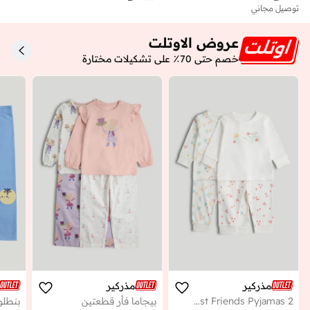
توصيل مجاني
عروض الاوتلت
خصم حتى 70٪ على تشكيلات مختارة
مذركير
مذركير
2 Pack Breakfast Friends Pyjamas
بيجاما فأر قطعتين