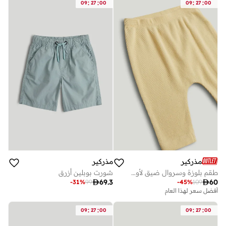
:
:
:
:
09
27
00
09
27
00
مذركير
مذركير
طقم بلوزة وسروال ضيق لأول أشعة شمس
شورت بوبلين أزرق

69.3

60
-
31
%
99
-
45
%
109
أفضل سعر لهذا العام
:
:
:
:
09
27
00
09
27
00