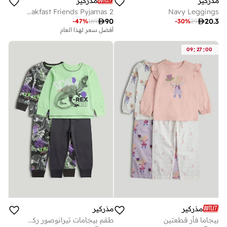
مذركير
مذركير
2 Pack Breakfast Friends Pyjamas
Navy Leggings

90

20.3
-
47
%
169
-
30
%
29
أفضل سعر لهذا العام
:
:
09
27
00
مذركير
مذركير
بيجاما فأر قطعتين
طقم بيجامات تيرانوصور ركس قطعتين