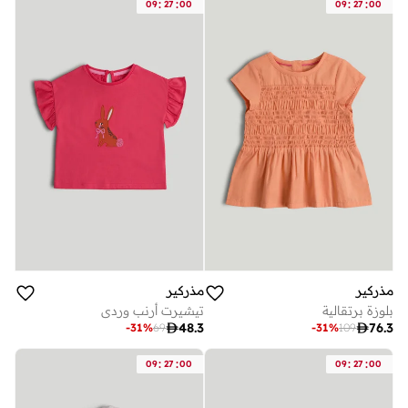
:
:
:
:
09
27
00
09
27
00
مذركير
مذركير
بلوزة برتقالية
تيشيرت أرنب وردي

48.3

76.3
-
31
%
69
-
31
%
109
:
:
:
:
09
27
00
09
27
00