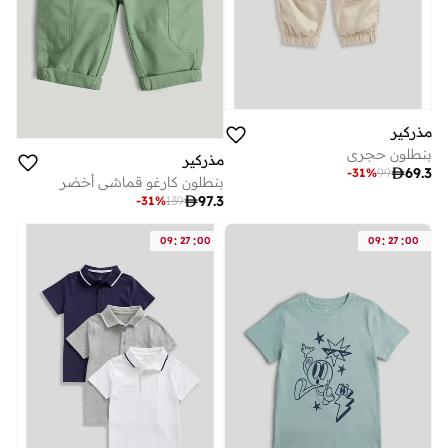
مذركير
بنطلون حجري
مذركير

69.3
-
31
%
99
بنطلون كارغو قماشي أخضر

97.3
-
31
%
139
:
:
:
:
09
27
00
09
27
00