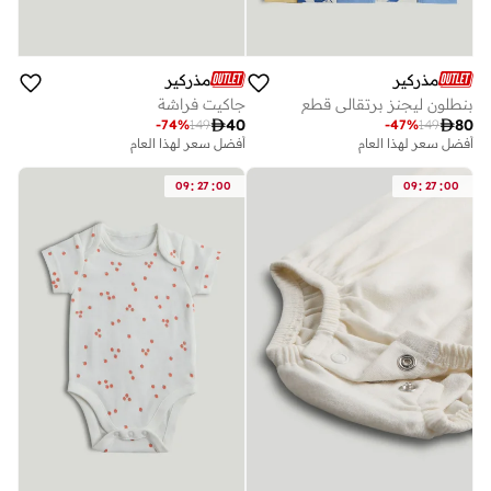
مذركير
مذركير
بنطلون ليجنز برتقالي قطع
جاكيت فراشة

40

80
-
74
%
149
-
47
%
149
أفضل سعر لهذا العام
أفضل سعر لهذا العام
:
:
:
:
09
27
00
09
27
00