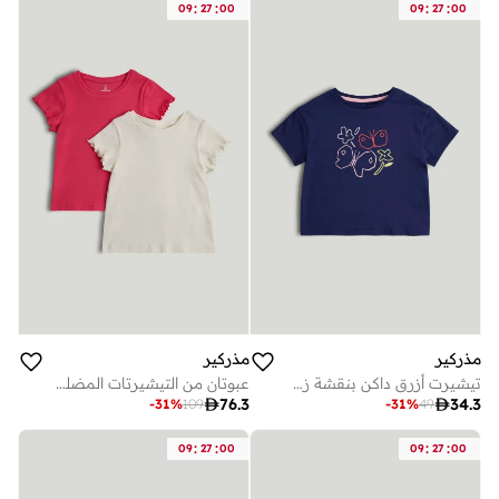
:
:
:
:
09
27
00
09
27
00
مذركير
مذركير
تيشيرت أزرق داكن بنقشة زهور
عبوتان من التيشيرتات المضلعة

76.3

34.3
-
31
%
109
-
31
%
49
:
:
:
:
09
27
00
09
27
00