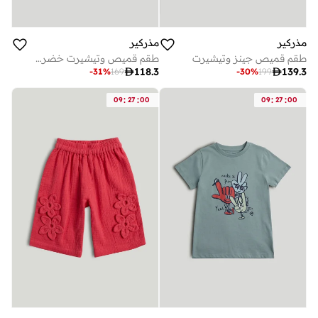
مذركير
مذركير
طقم قميص جينز وتيشيرت
طقم قميص وتيشيرت خضروات

118.3

139.3
-
31
%
169
-
30
%
199
:
:
:
:
09
27
00
09
27
00