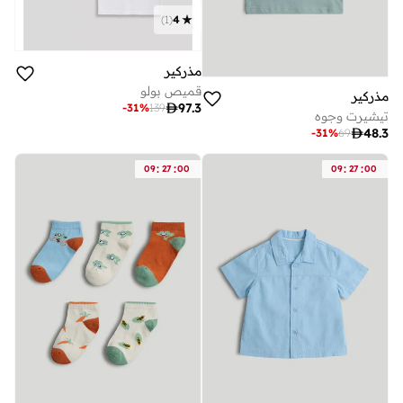
)
1
(
4
مذركير
قميص بولو
مذركير

97.3
-
31
%
139
تيشيرت وجوه

48.3
-
31
%
69
:
:
:
:
09
27
00
09
27
00