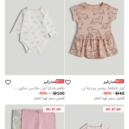
مذركير
مذركير
أول قطعة رومبر وردية لي
طقم هدايا أول ملابس مكون من ثمان قطع

100

40
-
53
%
209
-
50
%
79
أفضل سعر لهذا العام
أفضل سعر لهذا العام
:
:
:
:
09
27
00
09
27
00