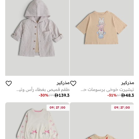
مذركير
مذركير
تيشيرت خوخي برسومات حيوانات
طقم قميص بغطاء رأس وتيشيرت

139.3

48.3
-
30
%
199
-
31
%
69
:
:
:
:
09
27
00
09
27
00