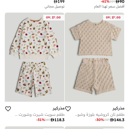

199

90
-
61
%
229
أفضل سعر لهذا العام
توصيل مجاني
:
:
:
:
09
27
00
09
27
00
مذركير
مذركير
طقم تان كروشيه بلوزة وشورت
طقم سويت شيرت وشورت منزلي

118.3

146.3
-
31
%
169
-
30
%
209