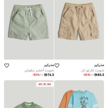
مذركير
مذركير
شورت كارغو تان
شورت أخضر بنقوش

76.3

83.3
-
31
%
109
-
31
%
119
:
:
09
27
00