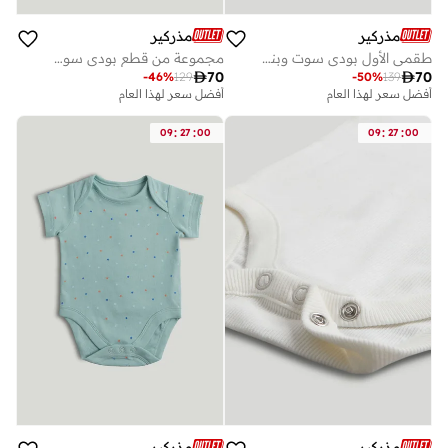
مذركير
مذركير
طقمي الأول بودي سوت وبنطلون رياضي
مجموعة من قطع بودي سوت للأطفال بأكمام قصيرة بتصميم أصدقاء الفطور

70

70
-
46
%
129
-
50
%
139
أفضل سعر لهذا العام
أفضل سعر لهذا العام
:
:
:
:
09
27
00
09
27
00
مذركير
مذركير