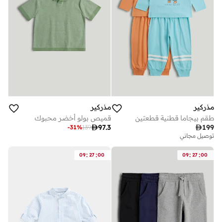
مذركير
مذركير
طقم بيجاما قطنية قطعتين
قميص بولو أخضر محبوك

97.3

199
-
31
%
139
توصيل مجاني
:
:
:
:
09
27
00
09
27
00