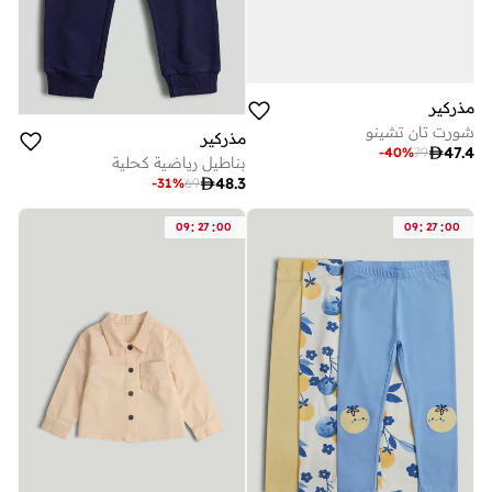
مذركير
شورت تان تشينو
مذركير

47.4
-
40
%
79
بناطيل رياضية كحلية

48.3
-
31
%
69
:
:
:
:
09
27
00
09
27
00