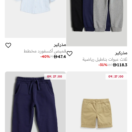
مذركير
قميص أكسفورد مخطط
مذركير

47.4
-
40
%
79
ثلاث عبوات بناطيل رياضية

118.3
-
31
%
169
:
:
:
:
09
27
00
09
27
00