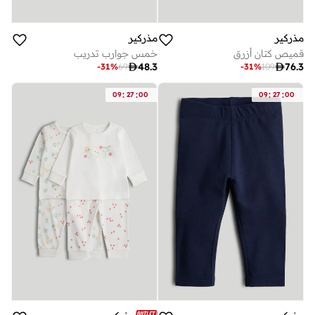
مذركير
مذركير
قميص كتان أزرق
خمس جوارب تدريب

48.3

76.3
-
31
%
69
-
31
%
109
:
:
:
:
09
27
00
09
27
00