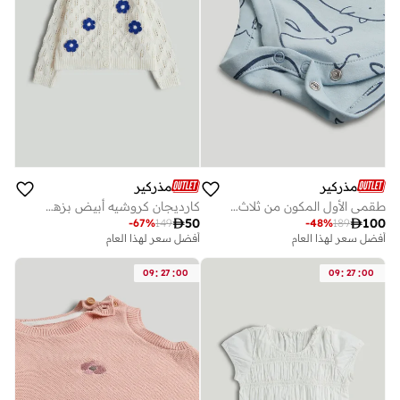
مذركير
مذركير
طقمي الأول المكون من ثلاث قطع
كارديجان كروشيه أبيض بزهرة

50

100
-
67
%
149
-
48
%
189
أفضل سعر لهذا العام
أفضل سعر لهذا العام
:
:
:
:
09
27
00
09
27
00