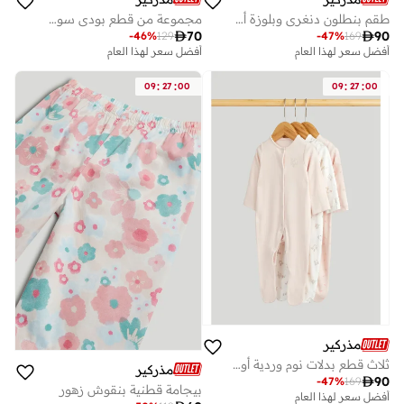
طقم بنطلون دنغري وبلوزة أول قطعة لي
مجموعة من قطع بودي سوت بأكمام قصيرة بتصميم كرنفالي

70

90
-
46
%
129
-
47
%
169
أفضل سعر لهذا العام
أفضل سعر لهذا العام
:
:
:
:
09
27
00
09
27
00
مذركير
ثلاث قطع بدلات نوم وردية أولى
مذركير

90
-
47
%
169
بيجامة قطنية بنقوش زهور
أفضل سعر لهذا العام