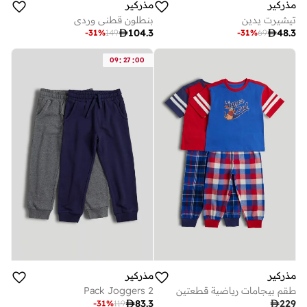
مذركير
مذركير
تيشيرت يدين
بنطلون قطني وردي

104.3

48.3
-
31
%
149
-
31
%
69
:
:
09
27
00
مذركير
مذركير
طقم بيجامات رياضية قطعتين
2 Pack Joggers

83.3

229
-
31
%
119