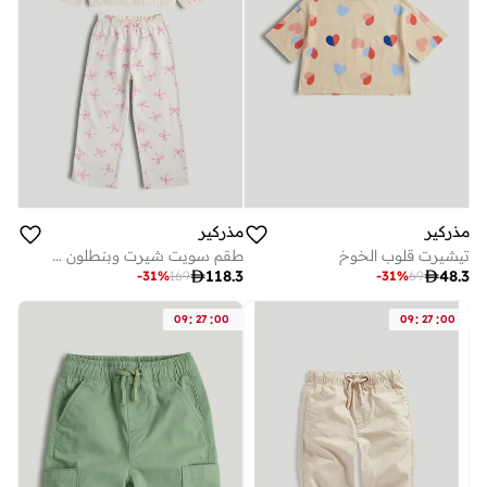
مذركير
مذركير
تيشيرت قلوب الخوخ
طقم سويت شيرت وبنطلون رياضي للأطفال بتصميم أرنب

118.3

48.3
-
31
%
169
-
31
%
69
:
:
:
:
09
27
00
09
27
00