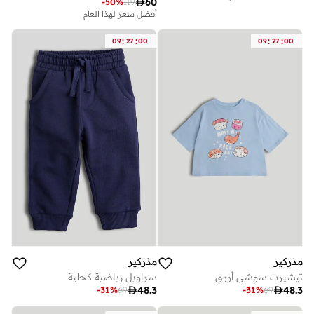

60
-
50
%
119
أفضل سعر لهذا العام
:
:
:
:
09
27
00
09
27
00
مذركير
مذركير
تيشيرت سوشي أزرق
سراويل رياضية كحلية

48.3

48.3
-
31
%
69
-
31
%
69