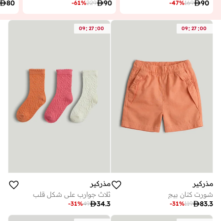

80

90

90
-
61
%
229
-
47
%
169
:
:
:
:
09
27
00
09
27
00
مذركير
مذركير
شورت كتان بيج
ثلاث جوارب على شكل قلب

34.3

83.3
-
31
%
49
-
31
%
119