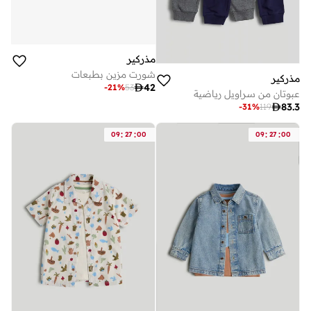
مذركير
شورت مزين بطبعات
مذركير

42
-
21
%
53
عبوتان من سراويل رياضية

83.3
-
31
%
119
:
:
:
:
09
27
00
09
27
00