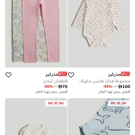
مذركير
مذركير
مجموعة هدايا ملابس مكونة من ٨ قطع لطفلك الأول
قطعتان ليجنز

70

100
-
50
%
139
-
53
%
209
أفضل سعر لهذا العام
أفضل سعر لهذا العام
:
:
:
:
09
27
00
09
27
00