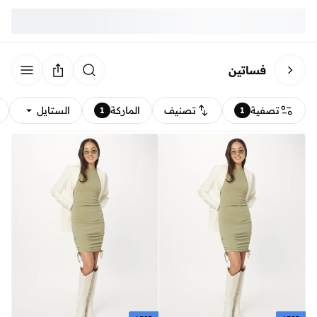
فساتين
تصفية
تصنيف
الماركة
الستايل
1
1