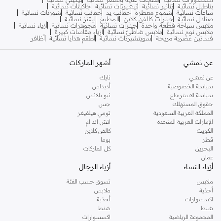
بناطيل نسائية
تنانير نسائية
تيشيرتات نسائية
جاكيتات نسائية
ساعات نسائية
شموع معطرة
حقائب يد
حقائب نسائية
شورتات نسائية
صنادل نسائية
جينزات كالفن كلاين
المطبخ
ليقنز نسائية
ملابس سباحة قطعة واحدة
جينزات نسائية
مجوهرات نسائية
أزياء نسائية
ملابس نوم نسائية
ملابس شاطئ نسائية
أزياء مقاسات كبيرة
فساتين عصرية مريحة
سويتشيرتات نسائية
أطقم هدايا نسائية
أظافر
عن نمشي
أشهر الماركات
عن نمشي
نايك
سياسة الخصوصية
أديداس
سياسة الاسترجاع
نيو بالانس
حقوق المستهلك
جس
المملكة العربية السعودية
تومي هيلفيغر
الإمارات العربية المتحدة
اتش اند ام
الكويت
كالفن كلاين
قطر
بوما
البحرين
كل الماركات
عمان
أزياء النساء
أزياء الرجال
ملابس
تسوق حسب الفئة
أحذية
ملابس
اكسسوارات
أحذية
شنط
شنط
المجموعة الرياضية
اكسسوارات