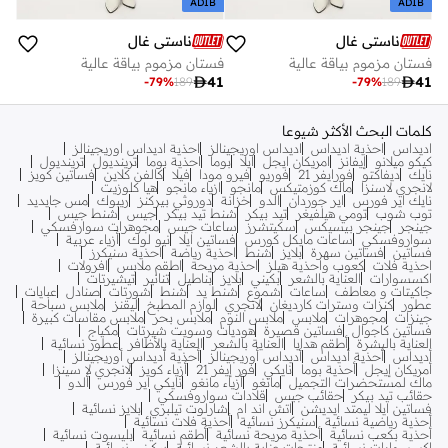
ADIB
ADIB
ناستي غال
ناستي غال
فستان مزموم بياقة عالية
فستان مزموم بياقة عالية

41

41
-
79
%
189
-
79
%
189
كلمات البحث الأكثر شيوعا
اديداس
احذية اديداس
اديداس اوريجينالز
احذية اديداس اوريجينالز
كيكو ميلانو
إيفانز
امريكان ايجل
ايلا
بوما
احذية بوما
ترينديول
ترينديول
نايك
ديفاكتو
فورايفر 21
فوريو
فيرو مودا
فيلا
كالفن كلاين
فساتين كويز
لانجري لاسنزا
ماك كوزمتيكس
مانجو
ازياء مانجو
هيا كلوزيت
نايك اير فورس
اير جوردان
الدو
خزانة
دوروثي بيركنز
ريبوك
مس جايديد
توب شوب
تومي هيلفيغر
تيد بيكر
شنط تيد بيكر
جيس
شنط جيس
جينجر
جينجر بيسيكس
سكيتشرز
ساعات جيس
مجوهرات سوارفسكي
سواروفسكي
ساعات مايكل كورس
فساتين ايلا
نيو لوك
أزياء عربية
فساتين
فساتين سهرة
بلايز
شنط
احذية رياضة
احذية سنيكرز
احذية فلات
كعوب واحذية هيلز
احذية مريحة
اطقم ملابس
افرولات
اكسسوارات
العناية بالشعر
بكيني
بلايز
بناطيل
تنانير
تيشيرتات
جاكيتات و معاطف
ساعات
شموع
شنط يد
شنط
شورتات
صنادل
عبايات
عطور
كنزات وسترات كارديغان
لانجري
لوازم المطبخ
ليقنز
ملابس سباحة
جينزات
مجوهرات
ملابس
ملابس النوم
ملابس بحر
ملابس مقاسات كبيرة
فساتين كاجوال
فساتين قصيرة
هوديات وسويت شيرتات
مكياج
العناية بالبشرة
أطقم هدايا
العناية بالشعر
العناية بالأظافر
عطور نسائية
أديداس
أحذية أديداس
أديداس أوريجينالز
أحذية أديداس أوريجينالز
أمريكان إيجل
أحذية بوما
نايكي
فور إيفر 21
أزياء كويز
لانجري لا سينزا
ماك لمستحضرات التجميل
مانغو
أزياء مانغو
نايكي اير فورس
ألدو
حقائب تيد بيكر
حقائب جيس
قلادات سواروفسكي
فساتين ايلا ليمتد ايديشن
اتش اند ام
شارلوت تيلبري
بلايز نسائية
أحذية رياضية نسائية
سنيكرز نسائية
أحذية فلات نسائية
أحذية بكعب نسائية
أحذية مريحة نسائية
أطقم نسائية
بليسوت نسائية
اكسسوارات نسائية
منتجات عناية بالشعر نسائية
بيكيني نسائية