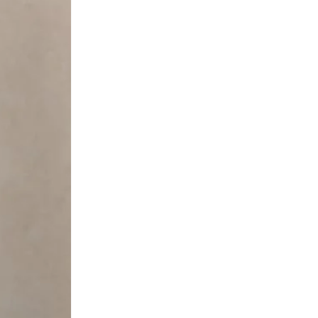
بيبا
(
56
)
بيت الرائيلي
(
1
)
بيرلز اند بورتريتس
(
1
)
بيسز
(
1
)
بيغ دارت
(
292
)
بيفرلي هيلز بولو كلوب
(
21
)
بيلا بارنيت
(
169
)
بيلابونج
(
18
)
بينك فانيلا
(
280
)
بيني مود
(
33
)
بينيا كولادا
(
188
)
بيواكوف
(
6
)
بيوت
(
27
)
بيوند يوغا
(
1
)