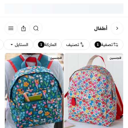
أطفال
تصفية
تصنيف
الماركة
الستايل
1
1
للجنسين
للجنسين