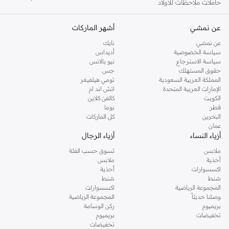
حاملات ملاحظات للأولاد
عن نمشي
أشهر الماركات
عن نمشي
نايك
سياسة الخصوصية
أديداس
سياسة الاسترجاع
نيو بالانس
حقوق المستهلك
جس
المملكة العربية السعودية
تومي هيلفيغر
الإمارات العربية المتحدة
اتش اند ام
الكويت
كالفن كلاين
قطر
بوما
البحرين
كل الماركات
عمان
أزياء النساء
أزياء الرجال
ملابس
تسوق حسب الفئة
أحذية
ملابس
اكسسوارات
أحذية
شنط
شنط
المجموعة الرياضية
اكسسوارات
وصلنا حديثاً
المجموعة الرياضية
بريميوم
ركن الوسامة
تخفيضات
بريميوم
تخفيضات