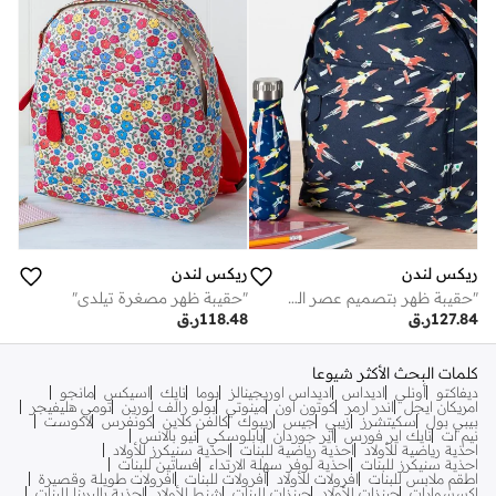
ريكس لندن
ريكس لندن
"حقيبة ظهر بتصميم عصر الفضاء"
"حقيبة ظهر مصغرة تيلدي"
127.84
ر.ق
118.48
ر.ق
كلمات البحث الأكثر شيوعا
ديفاكتو
أونلي
اديداس
اديداس اوريجينالز
بوما
نايك
اسيكس
مانجو
امريكان ايجل
اندر ارمر
كوتون اون
مينوتي
بولو رالف لورين
تومي هليفيجر
بيبي بول
سكيتشرز
زيبي
جيس
ريبوك
كالفن كلاين
كونفرس
لاكوست
نيم ات
نايك اير فورس
اير جوردان
بابلوسكي
نيو بالانس
احذية رياضية للأولاد
احذية رياضية للبنات
احذية سنيكرز للأولاد
احذية سنيكرز للبنات
احذية لوفر سهلة الارتداء
فساتين للبنات
اطقم ملابس للبنات
افرولات للأولاد
افرولات للبنات
افرولات طويلة وقصيرة
اكسسوارات
جينزات للأولاد
جينزات للبنات
شنط للأولاد
احذية باليرينا للبنات