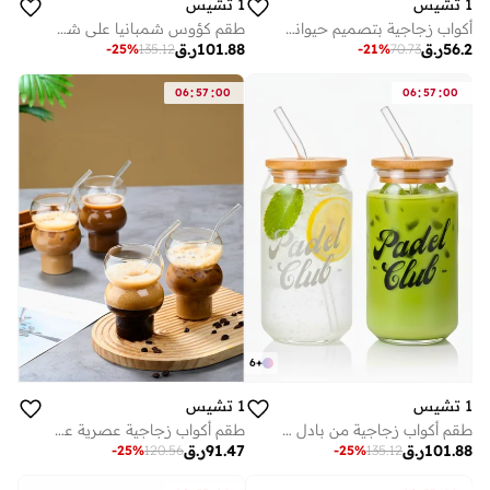
1 تشيس
1 تشيس
أكواب زجاجية بتصميم حيواني ثلاثي الأبعاد من بوروسيليكات 300 مل (الدب القطبي)
طقم كؤوس شمبانيا على شكل فراشة، قطعتان، كؤوس نبيذ على شكل فلوت مزينة بتصميم فراشة وردية، 180 مل، زجاج أنيق للنبيذ الأحمر والأبيض والشمبانيا والمشروبات الفوارة
56.2
ر.ق
101.88
ر.ق
-
25
%
135.12
-
21
%
70.73
:
:
:
:
06
57
00
06
57
00
6
+
1 تشيس
1 تشيس
طقم أكواب زجاجية من بادل كلوب مع غطاء من الخيزران وماصة زجاجية - 550 مل (طقم من قطعتين) أكواب على شكل علبة
طقم أكواب زجاجية عصرية على شكل كالاباش من البورسليكات - ٤ قطع، ٥٠٠ مل | أدوات شرب مقاومة للحرارة، خفيفة الوزن، وأنيقة، للمنزل والمطاعم
101.88
ر.ق
91.47
ر.ق
-
25
%
120.56
-
25
%
135.12