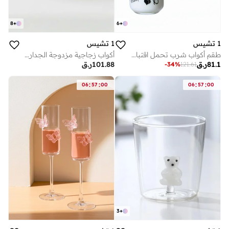
8
+
6
+
1 تشيس
1 تشيس
طقم أكواب شرب تحمل اقتباسات إيجابية - عبوة من قطعتين، كل قطعة 550 مل، مصنوعة من زجاج البوروسيليكات، مع غطاء من الخيزران وماصة قابلة لإعادة الاستخدام - مقاومة للانسكاب وصديقة للبيئة
أكواب زجاجية مزدوجة الجدار مطبوعة بشعار نادي البادل - 350 مل (مجموعة من قطعتين) مصنوعة من زجاج البوروسيليكات المقاوم للحرارة
81.1
ر.ق
101.88
ر.ق
-
34
%
121.61
:
:
:
:
06
57
00
06
57
00
3
+