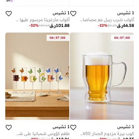
3
+
1 تشيس
1 تشيس
أكواب مارغريتا مرسوم عليها يدويًا من المجموعة المغربية، بتصميم فلامنغو، سعة 270 مل، طقم من قطعتين، أكواب كوكتيل مزخرفة مصنوعة يدويًا، أكواب ديكور فريدة لطاولة المطبخ
أكواب شرب ريبل مع مصاصات 320 مل (مجموعة من 4)
101.88
ر.ق
66.58
ر.ق
-
32
%
149.64
-
22
%
85.25
:
:
:
:
06
57
00
06
57
00
1 تشيس
1 تشيس
كوب بيرة مزدوج الجدار 650 مل - كوب زجاجي معزول من زجاج البوروسيليكات (قطعة واحدة)كوب بيرة مزدوج الجدار 650 مل - كوب زجاجي معزول من زجاج البوروسيليكات (قطعة واحدة)
طقم كؤوس شمبانيا على شكل فراشة مكون من 6 قطع، سعة 180 مل، بتصميم فراشة من الياقوت والزمرد والعنبر، أوانٍ زجاجية أنيقة للشمبانيا والنبيذ الأحمر والأبيض