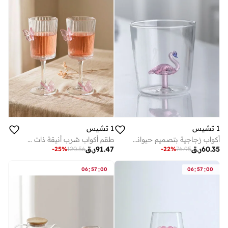
1 تشيس
1 تشيس
طقم أكواب شرب أنيقة ذات ساق، سعة 250 مل، مصنوعة من زجاج مضلع بتصميم فراشة، مكونة من قطعتين، مثالية للنبيذ والكوكتيلات، مناسبة للحفلات والهدايا وديكور المنزل.
أكواب زجاجية بتصميم حيواني ثلاثي الأبعاد من البورسليكات 300 مل (ديكور حيواني)
91.47
ر.ق
60.35
ر.ق
-
25
%
120.56
-
22
%
76.95
:
:
:
:
06
57
00
06
57
00