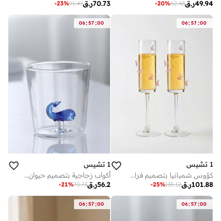
49.94
ر.ق
70.73
ر.ق
-
23
%
91.47
-
20
%
62.43
:
:
:
:
06
57
00
06
57
00
1 تشيس
1 تشيس
كؤوس شمبانيا بتصميم فراشة، طقم أنيق من قطعتين، سعة 180 مل، زجاج شفاف، مناسبة للنبيذ الفوار والبروسيكو
أكواب زجاجية بتصميم حيوان البورسليكات ثلاثية الأبعاد 300 مل (حوت أزرق)
101.88
ر.ق
56.2
ر.ق
-
21
%
70.73
-
25
%
135.12
:
:
:
:
06
57
00
06
57
00