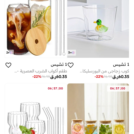
3
+
2
+
1 تشيس
1 تشيس
كوب زجاجي من البورسليكات بتصميم بطة ثلاثية الأبعاد - ٣٠٠ مل | كوب حيواني لطيف للشاي والقهوة والهدايا - قطعة واحدة
طقم أكواب الشرب العصرية - 2 × 550 مللي من أكواب البورسليكات البورسليكات مع أغطية من الخيزران وقشات زجاجية ومنظف قش - طقم أكواب صديقة للبيئة
60.35
ر.ق
60.35
ر.ق
-
22
%
76.95
-
22
%
76.95
:
:
:
:
06
57
00
06
57
00