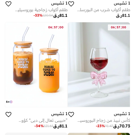
1 تشيس
1 تشيس
طقم أكواب شرب من البورسليكات بطابع عيد الحب - كوبان بسعة 550 مل بأغطية من الخيزران - هدية رومانسية للزوجين
طقم أكواب زجاجية بوروسيليكات ٤٥٠ مل - رمادي مدخن بتصميم مضلع مع شفاطات زجاجية قابلة لإعادة الاستخدام وفرش تنظيف، مقاوم للحرارة، خالٍ من البيسفينول، طقم من ٤ قطع
81.1
ر.ق
81.1
ر.ق
-
33
%
120.56
:
:
:
:
06
57
00
06
57
00
6
+
1 تشيس
1 تشيس
كأس نبيذ من زجاج البوروسيليكات مع فيونكة وردية، سعة 350 مل، كأس نبيذ أنيق مزخرف، زجاج مقاوم للحرارة مناسب للنبيذ الأحمر والأبيض، للحفلات والهدايا (قطعة واحدة)
”حبيبي تعال إلى دبي“ كؤوس ”حبيبي تعال إلى دبي“ - طقم من 2، كؤوس على شكل علبة سعة 550 مللي مع أغطية من الخيزران وقشات زجاجية
70.73
ر.ق
81.1
ر.ق
-
34
%
121.61
-
23
%
91.47