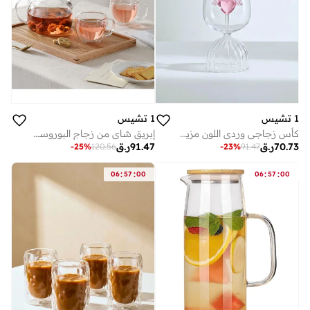
1 تشيس
1 تشيس
كأس زجاجي وردي اللون مزين بأجنحة الحب، سعة 350 مل، مصنوع من زجاج البوروسيليكات المزخرف بتصميم قلب وأجنحة، مثالي لشرب المشروبات الرومانسية في عيد الحب.
إبريق شاي من زجاج البوروسيليكات سعة 1000 مل مع غطاء من الخيزران ومصفاة قابلة للإزالة، وكوبان زجاجيان مزدوجا الجدار سعة 250 مل بمقابض - مقاوم للحرارة، متين
70.73
ر.ق
91.47
ر.ق
-
25
%
120.56
-
23
%
91.47
:
:
:
:
06
57
00
06
57
00