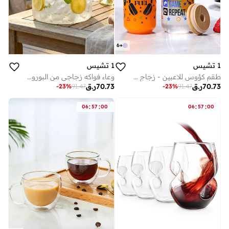
6
+
1 تشيس
1 تشيس
وعاء فواكه زجاجي من البوروسيليكات بمقبض خشبي، سعة 2500 مل - وعاء متعدد الأغراض للتقديم والتخزين للفواكه والوجبات الخفيفة وديكور الطاولة
طقم كؤوس للاعبين - زجاج على شكل علبة على شكل لعبة ”كل ونم ونم وكرر اللعبة“ مع أغطية وقشات من الخيزران، 550 مللي - هدايا اللاعبين له ولزوجته
70.73
ر.ق
70.73
ر.ق
-
23
%
91.47
-
23
%
91.47
:
:
:
:
06
57
00
06
57
00