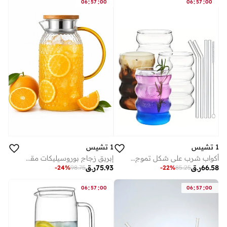
:
:
:
:
06
57
00
06
57
00
1 تشيس
1 تشيس
إبريق زجاج بوروسيليكات مقاوم للحرارة بغطاء خيزران ومصفاة ستانلس ستيل، 1800 مل
أكواب شرب على شكل تموج مع شفاطات 330 مل (مجموعة من 4)
75.93
ر.ق
66.58
ر.ق
-
24
%
98.75
-
22
%
85.25
:
:
:
:
06
57
00
06
57
00