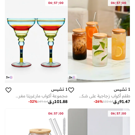
:
:
:
:
06
57
00
06
57
00
3
+
2
+
1 تشيس
1 تشيس
طقم أكواب زجاجية على شكل علبة من 4 أكواب - 550 ملليتر من زجاج البورسليكات مع أغطية وقش من الخيزران - طقم أكواب عصري للقهوة المثلجة والعصير والمزيد
مجموعة أكواب مارغريتا مغربية مطلية يدويًا، سعة 270 مل، طقم من قطعتين، زجاج مزخرف مصنوع يدويًا بخطوط زرقاء، أكواب كوكتيل ومارغريتا فريدة لتزيين طاولة المطبخ
91.47
ر.ق
101.88
ر.ق
-
32
%
149.64
-
26
%
122.63
:
:
:
:
06
57
00
06
57
00