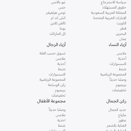
سياسة الاسترجاع
نيو بالانس
حقوق المستهلك
جس
المملكة العربية السعودية
تومي هيلفيغر
الإمارات العربية المتحدة
اتش اند ام
الكويت
كالفن كلاين
قطر
بوما
البحرين
كل الماركات
عمان
أزياء النساء
أزياء الرجال
ملابس
تسوق حسب الفئة
أحذية
ملابس
اكسسوارات
أحذية
شنط
شنط
المجموعة الرياضية
اكسسوارات
وصلنا حديثاً
المجموعة الرياضية
بريميوم
ركن الوسامة
تخفيضات
بريميوم
تخفيضات
ركن الجمال
مجموعة الأطفال
جديد الجمال
وصلنا حديثاً
مكياج
ملابس
عطور
احذية
العناية بالشعر
شنط
العناية بالبشرة
اكسسوارات