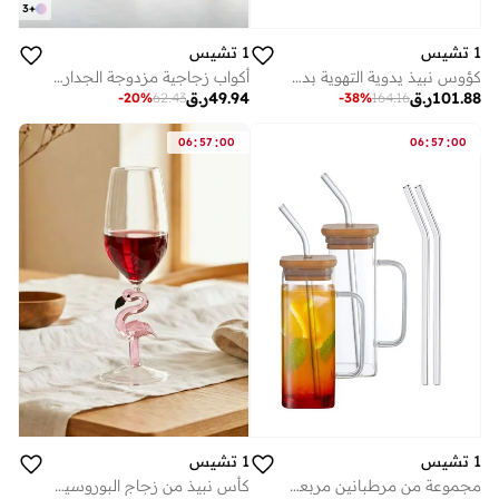
3
+
1 تشيس
1 تشيس
كؤوس نبيذ يدوية التهوية بدون سيقان - مجموعة من 4 قطع (16 أونصة/470 مل) من زجاج البورسليكات، مقبض مريح للنبيذ الأحمر والأبيض
أكواب زجاجية مزدوجة الجدار - طقم من قطعتين | أكواب إسبرسو وقهوة وشاي معزولة سعة ١٥٠ مل بمقبض | زجاج بوروسيليكات مقاوم للحرارة
101.88
ر.ق
49.94
ر.ق
-
20
%
62.43
-
38
%
164.16
:
:
:
:
06
57
00
06
57
00
1 تشيس
1 تشيس
مجموعة من مرطبانين مربعين من زجاج البورسليكات مع أغطية من الخيزران، وماصات زجاجية ومقابض - أكواب شرب على شكل علبة سعة 400 مل للعصائر والقهوة والشاي المثلج والعصائر المخفوقة
كأس نبيذ من زجاج البوروسيليكات مع ساق على شكل فلامنجو، سعة 330 مل، مزخرف، مناسب للنبيذ الأحمر والأبيض، للحفلات، كهدية (قطعة واحدة)