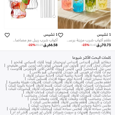
1 تشيس
1 تشيس
طقم أكواب شرب مزينة برسومات فيونكات، 4 قطع، سعة 450 مل، أكواب شرب بأغطية من الخيزران، شفاطات زجاجية، أكواب على شكل علبة بألوان الوردي والأزرق والأخضر والأصفر، تتضمن فرشاة تنظيف
أكواب شرب ريبل مع مصاصات 320 مل (مجموعة من 4)
70.73
ر.ق
66.58
ر.ق
-
23
%
91.47
-
22
%
85.25
كلمات البحث الأكثر شيوعا
ديفاكتو
أونلي
اديداس
اديداس اوريجينالز
بوما
نايك
اسيكس
مانجو
امريكان ايجل
اندر ارمر
كوتون اون
مينوتي
بولو رالف لورين
تومي هليفيجر
بيبي بول
سكيتشرز
زيبي
جيس
ريبوك
كالفن كلاين
كونفرس
لاكوست
نيم ات
نايك اير فورس
اير جوردان
بابلوسكي
نيو بالانس
احذية رياضية للأولاد
احذية رياضية للبنات
احذية سنيكرز للأولاد
احذية سنيكرز للبنات
احذية لوفر سهلة الارتداء
فساتين للبنات
اطقم ملابس للبنات
افرولات للأولاد
افرولات للبنات
افرولات طويلة وقصيرة
اكسسوارات
جينزات للأولاد
جينزات للبنات
شنط للأولاد
احذية باليرينا للبنات
شنط للبنات
بناطيل للأولاد
تيشرتات بولو
تيشيرتات للأولاد
تيشيرتات للبنات
جاكيتات للأولاد
جاكيتات للبنات
مجوهرات للبنات
ساعات للأولاد
ساعات للبنات
شورتات للأولاد
شورتات للبنات
صنادل وشباشب
صنادل وشباشب
كابات وقبعات للأولاد
كابات وقبعات للبنات
كنزات و كارديغان
أطقم ملابس للأولاد
أطقم ملابس للبنات
ملابس داخلية وجوارب للأولاد
ملابس داخلية وجوارب للبنات
ملابس سباحه للأولاد
ملابس سباحه للبنات
بيجامات للأولاد
بيجامات للبنات
نظارات شمسية
هوديات و سويت شيرتات
نايكي اير فورس
اتش اند ام