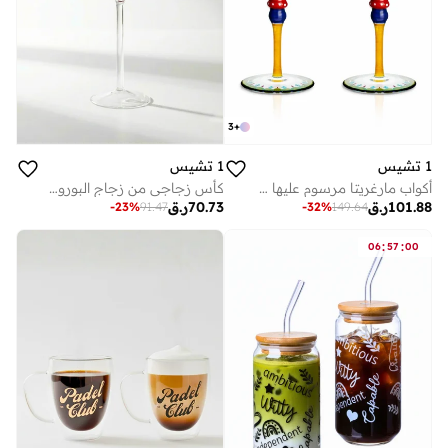
3
+
1 تشيس
1 تشيس
أكواب مارغريتا مرسوم عليها يدويًا من المجموعة المغربية، بتصميم زهر البرتقال، سعة 270 مل، طقم من قطعتين، أكواب كوكتيل مزخرفة مصنوعة يدويًا، أكواب ديكور فريدة لطاولة المطبخ
كأس زجاجي من زجاج البوروسيليكات بتصميم وردة وماصة من الفولاذ المقاوم للصدأ - كأس شرب مزخرف بساق سعة 650 مل (وردي)
101.88
ر.ق
70.73
ر.ق
-
23
%
91.47
-
32
%
149.64
:
:
06
57
00