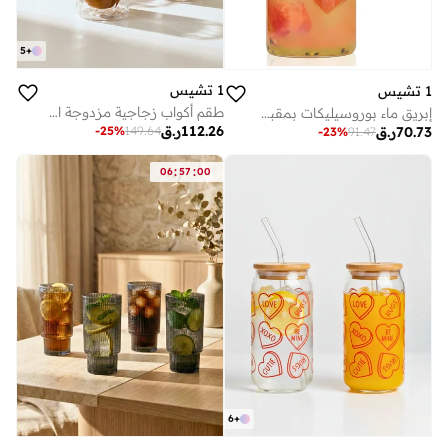
5
+
1 تشيس
1 تشيس
طقم أكواب زجاجية مزدوجة الجدار من Glacier، 4 قطع - أكواب قهوة وشاي من زجاج البوروسيليكات سعة 400 مل
إبريق ماء بوروسيليكات بمقبض وغطاء من الخيزران سعة 1200 مل
112.26
ر.ق
-
25
%
149.64
70.73
ر.ق
-
23
%
91.47
:
:
06
57
00
6
+