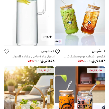
)
2
(
5
6
+
1 تشيس
1 تشيس
كؤوس شراب بوروسيليكات عين الشرير - طقم من 2، كؤوس على شكل علبة سعة 550 مللي مع أغطية من الخيزران وقشات زجاجية
إبريق ماء زجاجي مقاوم للحرارة بغطاء 1500 مل
91.47
ر.ق
70.73
ر.ق
-
23
%
91.47
-
25
%
121.61
:
:
:
:
06
57
00
06
57
00