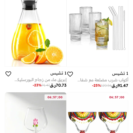
1 تشيس
1 تشيس
إبريق ماء من زجاج البورسليكات - إبريق سعة 1600 مل مع غطاء من الفولاذ المقاوم للصدأ للعصير والماء والمشروبات الباردة
أكواب شرب مضلعة مع شفاطات زجاجية 450 مل (مجموعة من 4)
70.73
ر.ق
-
23
%
91.47
91.47
ر.ق
-
25
%
120.56
:
:
:
:
06
57
00
06
57
00