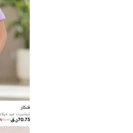
اجاثا رويز دي لا برادا
(
7
)
اديداس
(
992
)
اديداس اوريجينالز
(
179
)
اسيكس
(
115
)
اكس راي سبيكس
(
11
)
البنت الشرقية
(
8
)
البيسبول يونايتد
(
30
)
الدو
(
1
)
الطفولة
(
1
)
انتا
(
208
)
انثريلو
(
3
)
اندر ارمر
(
79
)
فنكار
انفي بيبي
(
2
)
70.73
ر.ق
%
91.47
او في اس
(
869
)