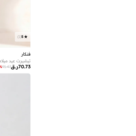
باو بترول
(
37
)
باي راي
(
1
)
برنسيس
(
11
)
بريكلي بير
(
32
)
)
1
(
5
بلاي ستيشن
(
1
)
بلو بيك
(
1
)
فنكار
بلوي
(
2
)
70.73
ر.ق
%
91.47
بلينك
(
12
)
بن تن
(
1
)
بنتي
(
14
)
بنياتا
(
424
)
بوباي
(
1
)
بورجا
(
7
)
بورشه
(
3
)