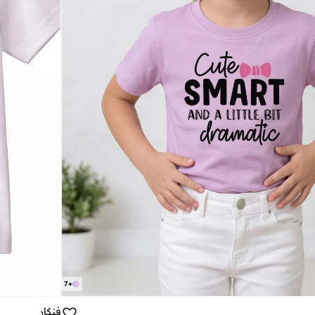
7
+
فنكار