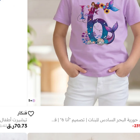
5
+
فنكار
تيشيرت عيد ميلاد حورية البحر السادس للبنات | تصميم "أنا 6" | قطن ممشط ناعم
تيشيرت أطفال 
70.73
ر.ق
1.47
-
23