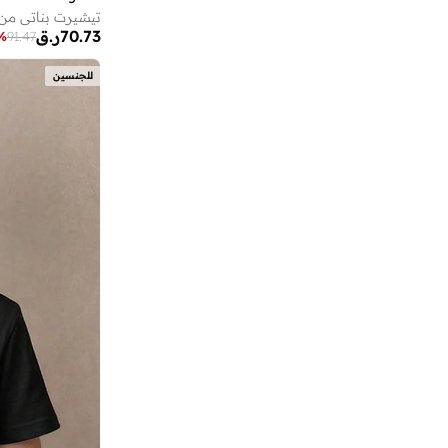
تيشيرت بناتي من ف
بيبي ووكر
(
1
)
70.73
ر.ق
%
91.47
بيت الدمية جابي
(
10
)
للجنسين
بيتون
(
16
)
بيتي باتو
(
115
)
بيداني
(
539
)
بير كونسيبت
(
5
)
بيرا ريو
(
1
)
بيراميد
(
1
)
بيركنستوك
(
39
)
بيسيك إكس إكس
(
3
)
بيفرلي هيلز بولو كلوب
(
3
)
بيفرلي هيلز بولو كلوب
(
2
)
بيلا مودا
(
1
)
بينتس
(
17
)