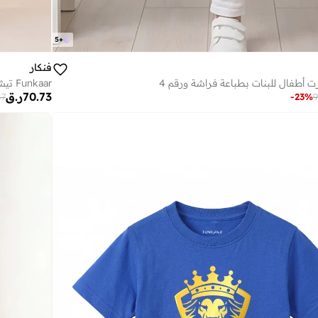
5
+
فنكار
Funkaar تيشيرت أطفال للبنات بطباعة فراشة ورقم 8
70.73
ر.ق
47
-
23
%
9