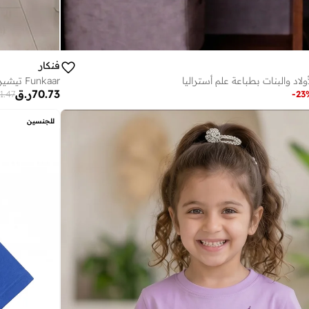
فنكار
اد والبنات بطباعة علم أستراليا
Funkaar تيشيرت أطفال للبنات بطباعة فراشة ورقم 4
70.73
ر.ق
1.47
-
23
للجنسين