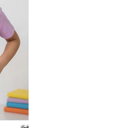
بوغاتي
(
34
)
بوكيمون
(
3
)
بولارويد
(
47
)
بولد اند كو
(
3
)
بولو رالف لورين
(
60
)
بوليو
(
1
)
بوما
(
584
)
بونكيدز
(
42
)
بوو بوو
(
29
)
بي ام دبليو موتور سبورت
(
7
)
بي لينكا
(
18
)
بي واي سي
(
75
)
بيبلا
(
11
)
بيبي شارك
(
8
)
بيبي كلو
(
641
)
فنكار