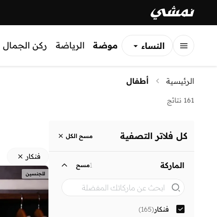
موضة
الرياضة
ركن الجمال
النساء
الرجال
الرئيسية
أطفال
الأطفال
161 نتائج
كل فلاتر التصفية
مسح الكل
فنكار
الماركة
1
مسح
للجنسين
فنكار
(
165
)