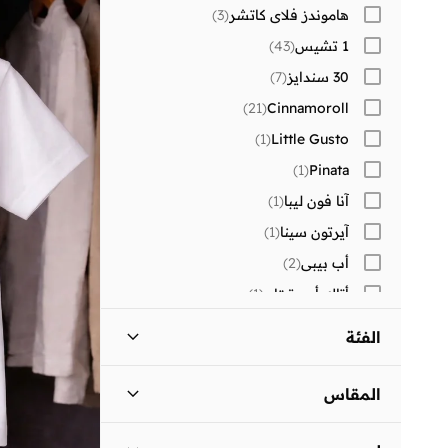
هاموندز فلاي كاتشر
(
3
)
1 تشيس
(
43
)
30 سندايز
(
7
)
)
21
(
Cinnamoroll
)
1
(
Little Gusto
)
1
(
Pinata
آنا فون ليبا
(
1
)
آيرتون سينا
(
1
)
أب بيبي
(
2
)
أتاك أون تيتان
(
1
)
أتوم
(
3
)
الفئة
أرتيميا
(
39
)
كل الأطفال
)
165
(
أسترو
(
26
)
المقاس
أستون مارتن
(
9
)
فتيات
)
163
(
مقاس الملابس (Age Group)