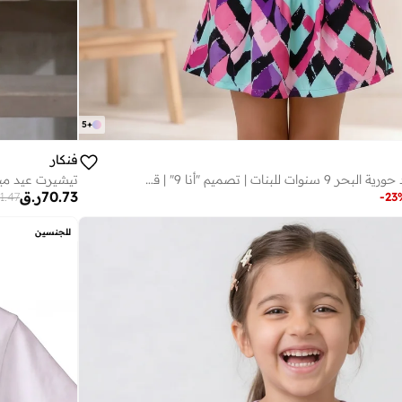
5
+
فنكار
تيشيرت عيد ميلاد حورية البحر 9 سنوات للبنات | تصميم "أنا 9" | قطن ممشط ناعم
70.73
ر.ق
1.47
-
23
للجنسين