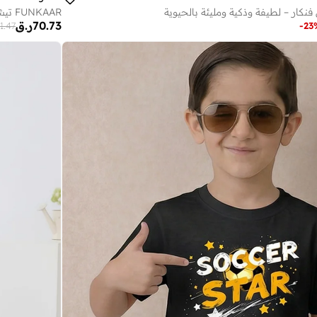
نكار – لطيفة وذكية ومليئة بالحيوية
FUNKAAR تيشيرت أطفال بطباعة دب بتصميم DJ
70.73
ر.ق
1.47
-
23