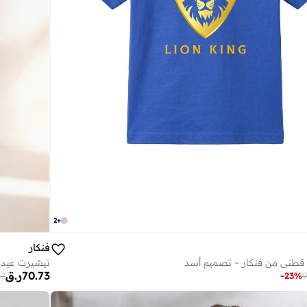
2
+
فنكار
قطني من فنكار – تصميم أسد
70.73
ر.ق
47
-
23
%
9