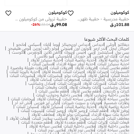
كوكوميلون
كوكوميلون
حقيبة مدرسية - حقيبة ظهر مع مقلمة
حقيبة ترولي من كوكوميلون مقاس 14 بوصة، وحقيبة غداء، وحقيبة أقلام
101.88
ر.ق
99.08
ر.ق
-
26
%
133.04
كلمات البحث الأكثر شيوعا
ديفاكتو
أونلي
اديداس
اديداس اوريجينالز
بوما
نايك
اسيكس
مانجو
امريكان ايجل
اندر ارمر
كوتون اون
مينوتي
بولو رالف لورين
تومي هليفيجر
بيبي بول
سكيتشرز
زيبي
جيس
ريبوك
كالفن كلاين
كونفرس
لاكوست
نيم ات
نايك اير فورس
اير جوردان
بابلوسكي
نيو بالانس
احذية رياضية للأولاد
احذية رياضية للبنات
احذية سنيكرز للأولاد
احذية سنيكرز للبنات
احذية لوفر سهلة الارتداء
فساتين للبنات
اطقم ملابس للبنات
افرولات للأولاد
افرولات للبنات
افرولات طويلة وقصيرة
اكسسوارات
جينزات للأولاد
جينزات للبنات
شنط للأولاد
احذية باليرينا للبنات
شنط للبنات
بناطيل للأولاد
تيشرتات بولو
تيشيرتات للأولاد
تيشيرتات للبنات
جاكيتات للأولاد
جاكيتات للبنات
مجوهرات للبنات
ساعات للأولاد
ساعات للبنات
شورتات للأولاد
شورتات للبنات
صنادل وشباشب
صنادل وشباشب
كابات وقبعات للأولاد
كابات وقبعات للبنات
كنزات و كارديغان
أطقم ملابس للأولاد
أطقم ملابس للبنات
ملابس داخلية وجوارب للأولاد
ملابس داخلية وجوارب للبنات
ملابس سباحه للأولاد
ملابس سباحه للبنات
بيجامات للأولاد
بيجامات للبنات
نظارات شمسية
هوديات و سويت شيرتات
نايكي اير فورس
اتش اند ام
أحذية رياضية للأولاد
أحذية رياضية للبنات
سنيكرز للأولاد
سنيكرز للبنات
لوفرز للأولاد
أطقم للبنات
رومبر للأولاد
رومبر للبنات
بليسوت للبنات
أحذية بنات سهلة الارتداء
تيشيرتات بولو للأولاد
معاطف للأولاد
معاطف للبنات
شباشب سلايدز للأولاد
شباشب سلايدز للبنات
قبعات للأولاد
قبعات للبنات
كنزات للبنات
أطقم متعددة للأولاد
أطقم متعددة للبنات
ملابس داخلية للأولاد
ملابس داخلية للبنات
ملابس سباحة للأولاد
ملابس سباحة للبنات
ملابس نوم للأولاد
ملابس نوم للبنات
نظارات شمسية للبنات
سويتشيرتات للأولاد
أحذية بنات مريحة