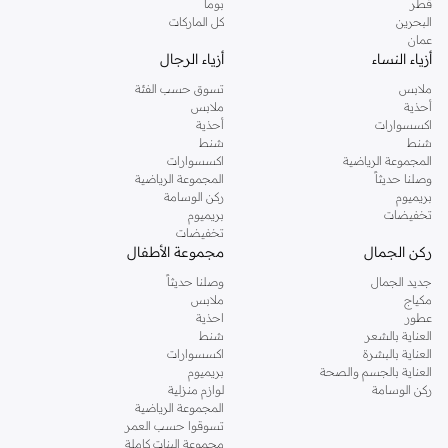
قطر
بوما
البحرين
كل الماركات
عمان
أزياء النساء
أزياء الرجال
ملابس
تسوق حسب الفئة
أحذية
ملابس
اكسسوارات
أحذية
شنط
شنط
المجموعة الرياضية
اكسسوارات
وصلنا حديثاً
المجموعة الرياضية
بريميوم
ركن الوسامة
تخفيضات
بريميوم
تخفيضات
ركن الجمال
مجموعة الأطفال
جديد الجمال
وصلنا حديثاً
مكياج
ملابس
عطور
احذية
العناية بالشعر
شنط
العناية بالبشرة
اكسسوارات
العناية بالجسم والصحة
بريميوم
ركن الوسامة
لوازم منزلية
المجموعة الرياضية
تسوقوا حسب العمر
مجموعة البنات كاملة