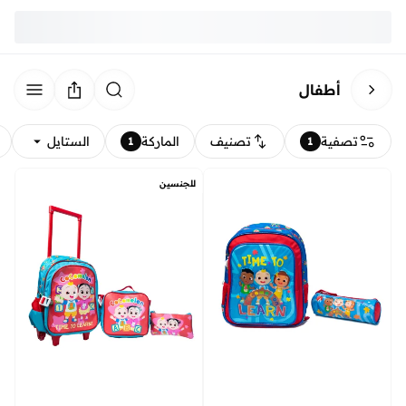
أطفال
تصفية
تصنيف
الماركة
الستايل
1
1
للجنسين