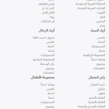
المملكة العربية السعودية
تومي هيلفيغر
الإمارات العربية المتحدة
اتش اند ام
الكويت
كالفن كلاين
قطر
بوما
البحرين
كل الماركات
عمان
أزياء النساء
أزياء الرجال
ملابس
تسوق حسب الفئة
أحذية
ملابس
اكسسوارات
أحذية
شنط
شنط
المجموعة الرياضية
اكسسوارات
وصلنا حديثاً
المجموعة الرياضية
بريميوم
ركن الوسامة
تخفيضات
بريميوم
تخفيضات
ركن الجمال
مجموعة الأطفال
جديد الجمال
وصلنا حديثاً
مكياج
ملابس
عطور
احذية
العناية بالشعر
شنط
العناية بالبشرة
اكسسوارات
العناية بالجسم والصحة
بريميوم