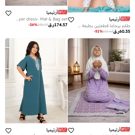
أرتيميا
أرتيميا
Cream Printed Girls Prayer dress- Mat & Bag set
174.57
ر.ق
-
26
%
235.07
طقم بيجاما قطعتين بطبعة زهور للبنات
60.35
ر.ق
-
51
%
122.63
أرتيميا
أرتيميا