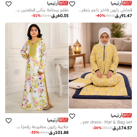
أرتيميا
أرتيميا
قماش رايون فاخر ناعم بتطريز رقيق وتفاصيل أكمام
طقم بيجامة بناتي قطعتين بطبعة زهور وبلوزة قصيرة بلون الخوخي
91.47
ر.ق
60.35
ر.ق
-
51
%
122.63
-
40
%
150.11
أرتيميا
أرتيميا
Yellow Printed Girls Prayer dress- Mat & Bag set
جلابية رايون مطبوعة رقميًا بتأثير السحق
174.57
ر.ق
-
26
%
235.07
101.88
ر.ق
-
33
%
150.11