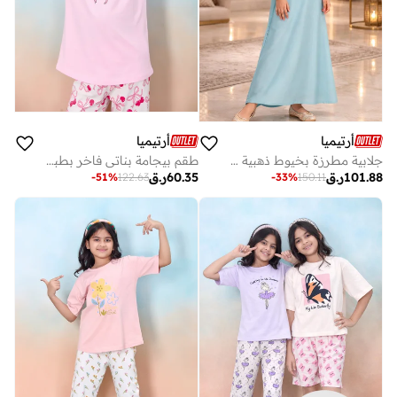
أرتيميا
أرتيميا
جلابية مطرزة بخيوط ذهبية من قماش ناعم فاخر
طقم بيجامة بناتي فاخر بطبعة فيونكة
101.88
ر.ق
60.35
ر.ق
-
51
%
122.63
-
33
%
150.11