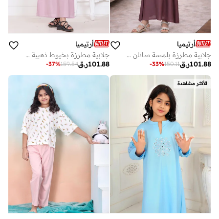
أرتيميا
أرتيميا
جلابية مطرزة بلمسة ساتان ناعمة ولامعة
جلابية مطرزة بخيوط ذهبية بنسيج فاخر ناعم
101.88
ر.ق
101.88
ر.ق
-
37
%
159.54
-
33
%
150.11
الأكثر مشاهدة