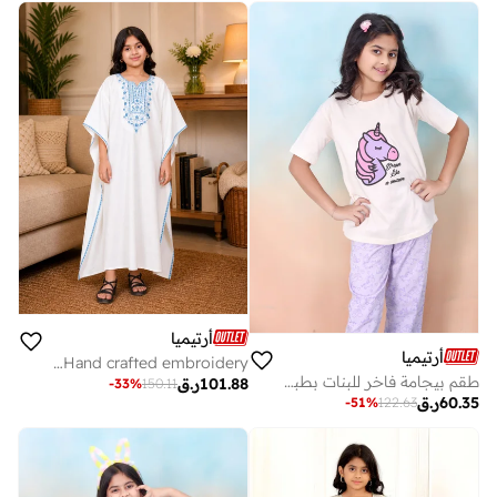
أرتيميا
أرتيميا
Girls Premium Rayon Kaftan style Jalabiya with Hand crafted embroidery
طقم بيجامة فاخر للبنات بطبعة حلم اليونيكورن قطعتين - بلوزة وبنطلون
101.88
ر.ق
-
33
%
150.11
60.35
ر.ق
-
51
%
122.63