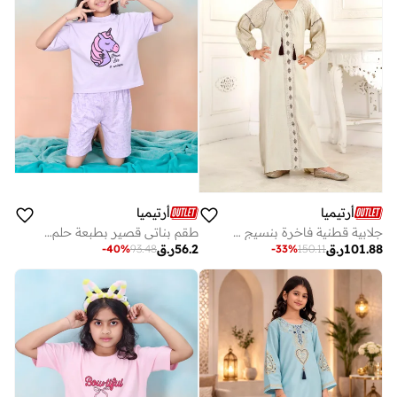
أرتيميا
أرتيميا
جلابية قطنية فاخرة بنسيج شبيه بالكتان بتفاصيل مطرزة وأكمام دانتيل
طقم بناتي قصير بطبعة حلم اليونيكورن
101.88
ر.ق
56.2
ر.ق
-
40
%
93.48
-
33
%
150.11