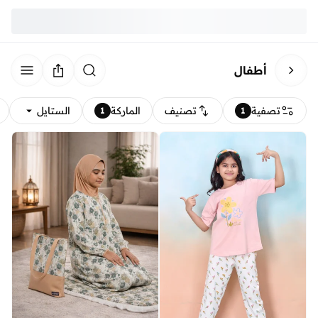
أطفال
تصفية
تصنيف
الماركة
الستايل
1
1