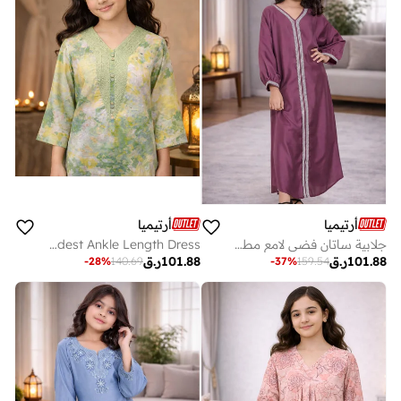
أرتيميا
أرتيميا
جلابية ساتان فضي لامع مطرز بالدانتيل
Girls Green Digital printed Jalabiya with Embroidered V-Neck – Modest Ankle Length Dress
101.88
ر.ق
101.88
ر.ق
-
28
%
140.69
-
37
%
159.54