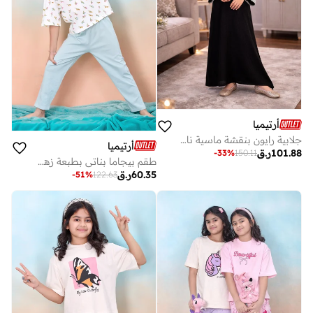
أرتيميا
جلابية رايون بنقشة ماسية ناعمة مطرزة بتفاصيل دانتيل على الأكمام
أرتيميا
101.88
ر.ق
-
33
%
150.11
طقم بيجاما بناتي بطبعة زهور وقميص بوي فريند باللون الأخضر النعناعي
60.35
ر.ق
-
51
%
122.63