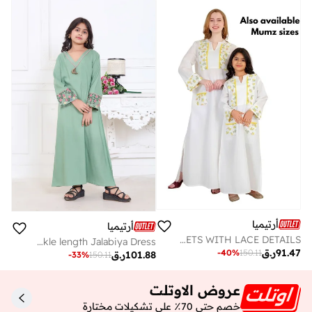
أرتيميا
أرتيميا
SOFT PREMIUM LINEN FABRIC WITH PRINTED YOKE AND POCKETS WITH LACE DETAILS
Girls Green Premium Rayon Slub Ankle length Jalabiya Dress
91.47
ر.ق
-
40
%
150.11
101.88
ر.ق
-
33
%
150.11
عروض الاوتلت
خصم حتى 70٪ على تشكيلات مختارة