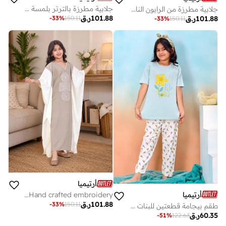
جلابية مطرزة بالترتر بلمسة ساتان لامعة
جلابية مطرزة من الرايون الناعم بنقوش مخططة
101.88
ر.ق
-
33
%
150.11
101.88
ر.ق
-
33
%
150.11
أرتيميا
أرتيميا
Girls Premium Rayon Kaftan style Jalabiya with Hand crafted embroidery
101.88
ر.ق
-
33
%
150.11
طقم بيجامة قطعتين للبنات بطبعة زهور وبلوزة فضفاضة باللون الأخضر النعناعي
60.35
ر.ق
-
51
%
122.63