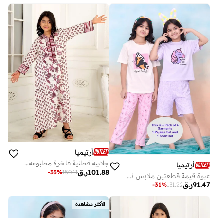
أرتيميا
جلابية قطنية فاخرة مطبوعة يدويًا بنقوش ناعمة
أرتيميا
101.88
ر.ق
-
33
%
150.11
عبوة قيمة قطعتين ملابس نوم - طقم شورت بناتي فاخر بطبعة حلم اليونيكورن وطقم بيجامة بناتي فاخر بطبعة فراشة مجموعة قطع - بلوزة و بنطلون
91.47
ر.ق
-
31
%
131.22
الأكثر مشاهدة