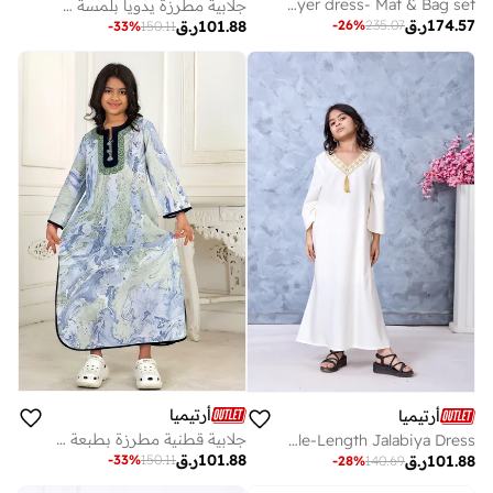
Lilac Printed Girls Prayer dress- Mat & Bag set
جلابية مطرزة يدوياً بلمسة ساتان لامعة
174.57
ر.ق
-
26
%
235.07
101.88
ر.ق
-
33
%
150.11
أرتيميا
أرتيميا
جلابية قطنية مطرزة بطبعة رخامية ناعمة فاخرة بفتحة جانبية
Girls Ivory Gold Embroidered Premium Rayon Ankle-Length Jalabiya Dress
101.88
ر.ق
-
33
%
150.11
101.88
ر.ق
-
28
%
140.69