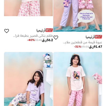
أرتيميا
طقم بناتي قصير بطبعة فراشة
أرتيميا
56.2
ر.ق
-
40
%
93.48
عبوة قيمة من قطعتين ملابس نوم - طقم بيجامة فتيات فاخر بطبعة حلم اليونيكورن وطقم شورت فتيات فاخر بطبعة فيونكة جميلة قطع - بلوزة و بنطلون
91.47
ر.ق
-
31
%
131.22