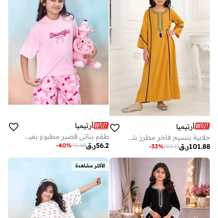
أرتيميا
أرتيميا
طقم بناتي قصير مطبوع بفيونكات فاخر قطعتان - بلوزة وسروال
جلابية بنسيج فاخر مطرز بتفاصيل دانتيل
56.2
ر.ق
-
40
%
93.48
101.88
ر.ق
-
33
%
150.11
الأكثر مشاهدة