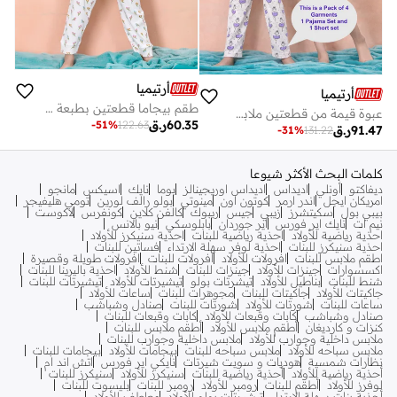
أرتيميا
أرتيميا
طقم بيجاما قطعتين بطبعة زهور للبنات
عبوة قيمة من قطعتين ملابس نوم - طقم شورت بناتي فاخر بطبعة فراشة وطقم بيجامة بناتي فاخر بطبعة باليرينا طقم قطع - بلوزة و بنطلون
60.35
ر.ق
-
51
%
122.63
91.47
ر.ق
-
31
%
131.22
كلمات البحث الأكثر شيوعا
ديفاكتو
أونلي
اديداس
اديداس اوريجينالز
بوما
نايك
اسيكس
مانجو
امريكان ايجل
اندر ارمر
كوتون اون
مينوتي
بولو رالف لورين
تومي هليفيجر
بيبي بول
سكيتشرز
زيبي
جيس
ريبوك
كالفن كلاين
كونفرس
لاكوست
نيم ات
نايك اير فورس
اير جوردان
بابلوسكي
نيو بالانس
احذية رياضية للأولاد
احذية رياضية للبنات
احذية سنيكرز للأولاد
احذية سنيكرز للبنات
احذية لوفر سهلة الارتداء
فساتين للبنات
اطقم ملابس للبنات
افرولات للأولاد
افرولات للبنات
افرولات طويلة وقصيرة
اكسسوارات
جينزات للأولاد
جينزات للبنات
شنط للأولاد
احذية باليرينا للبنات
شنط للبنات
بناطيل للأولاد
تيشرتات بولو
تيشيرتات للأولاد
تيشيرتات للبنات
جاكيتات للأولاد
جاكيتات للبنات
مجوهرات للبنات
ساعات للأولاد
ساعات للبنات
شورتات للأولاد
شورتات للبنات
صنادل وشباشب
صنادل وشباشب
كابات وقبعات للأولاد
كابات وقبعات للبنات
كنزات و كارديغان
أطقم ملابس للأولاد
أطقم ملابس للبنات
ملابس داخلية وجوارب للأولاد
ملابس داخلية وجوارب للبنات
ملابس سباحه للأولاد
ملابس سباحه للبنات
بيجامات للأولاد
بيجامات للبنات
نظارات شمسية
هوديات و سويت شيرتات
نايكي اير فورس
اتش اند ام
أحذية رياضية للأولاد
أحذية رياضية للبنات
سنيكرز للأولاد
سنيكرز للبنات
لوفرز للأولاد
أطقم للبنات
رومبر للأولاد
رومبر للبنات
بليسوت للبنات
أحذية بنات سهلة الارتداء
تيشيرتات بولو للأولاد
معاطف للأولاد