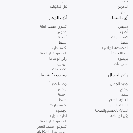
قطر
بوما
البحرين
كل الماركات
عمان
أزياء النساء
أزياء الرجال
ملابس
تسوق حسب الفئة
أحذية
ملابس
اكسسوارات
أحذية
شنط
شنط
المجموعة الرياضية
اكسسوارات
وصلنا حديثاً
المجموعة الرياضية
بريميوم
ركن الوسامة
تخفيضات
بريميوم
تخفيضات
ركن الجمال
مجموعة الأطفال
جديد الجمال
وصلنا حديثاً
مكياج
ملابس
عطور
احذية
العناية بالشعر
شنط
العناية بالبشرة
اكسسوارات
العناية بالجسم والصحة
بريميوم
ركن الوسامة
لوازم منزلية
المجموعة الرياضية
تسوقوا حسب العمر
مجموعة البنات كاملة