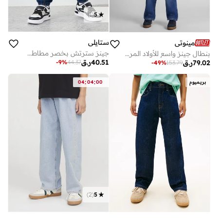
)
1
(
5
ستايلي
مينوتي
جينز سترتش بخصر مطاطي للأولاد بلون أزرق داكن
بنطال جينز واسع للأولاد المراهقين برقعة على الخصر الخلفي
40.51
ر.ق
-
9
%
44.37
79.02
ر.ق
-
49
%
153.79
:
:
بريميوم
00
04
04
)
2
(
5