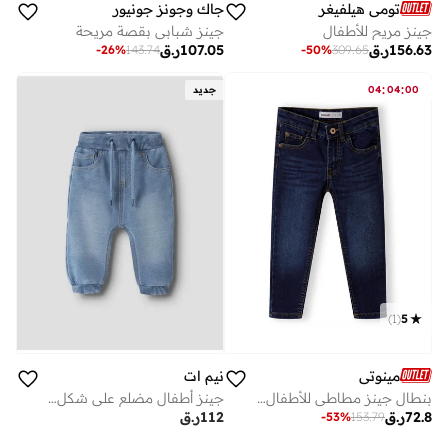
تومي هيلفيغر
جاك وجونز جونيور
جينز مريح للأطفال
جينز شبابي بقصة مريحة
156.63
ر.ق
107.05
ر.ق
-
26
%
143.74
-
50
%
309.65
:
:
00
04
04
جديد
)
1
(
5
مينوتي
نيم ات
بنطال جينز مطاطي للأطفال بتصميم كلاسيكي بخمس جيوب
جينز أطفال مضلع على شكل حرف
72.8
ر.ق
112
ر.ق
-
53
%
153.79