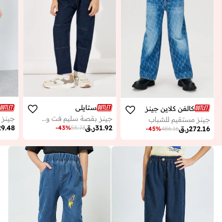
ستايلي
كالفن كلاين جينز
جينز بقصة سليم فت وخصر مطاطي
جينز مستقيم للشباب
31.92
ر.ق
29.48
-
43
%
55.73
272.16
ر.ق
-
45
%
486.16