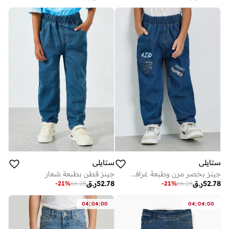
ستايلي
ستايلي
جينز بخصر مرن وطبعة غرافيك للأولاد
جينز قطن بطبعة شعار
52.78
ر.ق
52.78
ر.ق
-
21
%
66.28
-
21
%
66.28
:
:
:
:
04
04
00
04
04
00