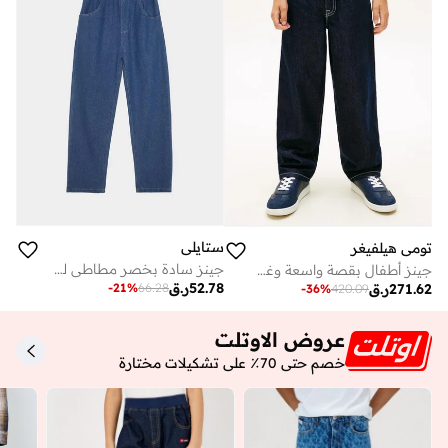
ستايلي
تومي هيلفيغر
جينز سادة بخصر مطاطي للأولاد
جينز أطفال بقصة واسعة وغسلة خفيفة
52.78
ر.ق
-
21
%
66.28
271.62
ر.ق
-
36
%
420.09
عروض الاوتلت
خصم حتى 70٪ على تشكيلات مختارة