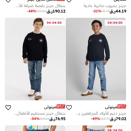
جينز بجيوب جانبية عادية
بنطال جينز بقصة ضيقة للأطفال
44.19
ر.ق
190.12
ر.ق
-
68
%
579.52
-
21
%
55.73
:
:
:
:
04
04
00
04
04
00
مينوتي
مينوتي
جينز دنيم للأولاد المراهقين بتفاصيل ممزقة وطبعة داخلية
بنطال جينز مستقيم للأطفال مع تأثيرات تمزيق خفيفة
79.02
ر.ق
76.95
ر.ق
-
54
%
164.16
-
49
%
153.79
:
:
04
04
00