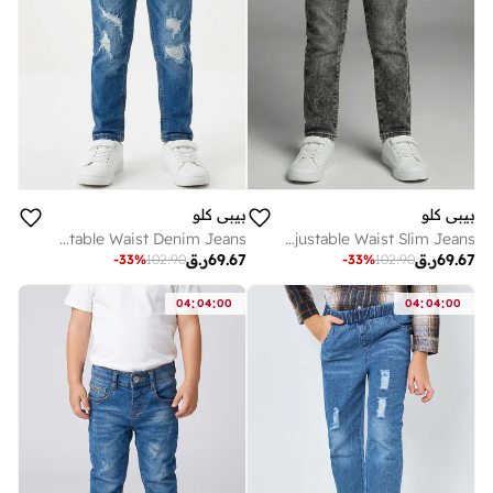
بيبي كلو
بيبي كلو
Boys Distressed Adjustable Waist Denim Jeans
Boys Washed Black Adjustable Waist Slim Jeans
69.67
ر.ق
69.67
ر.ق
-
33
%
102.90
-
33
%
102.90
:
:
:
:
04
04
00
04
04
00