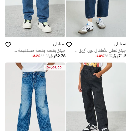
ستايلي
ستايلي
جينز قطن للأطفال لون أزرق داكن
جينز بقصة بقصة مستقيمة وطبعات للأولاد
71.2
ر.ق
52.78
ر.ق
-
21
%
66.28
-
10
%
78.37
:
:
04
04
00