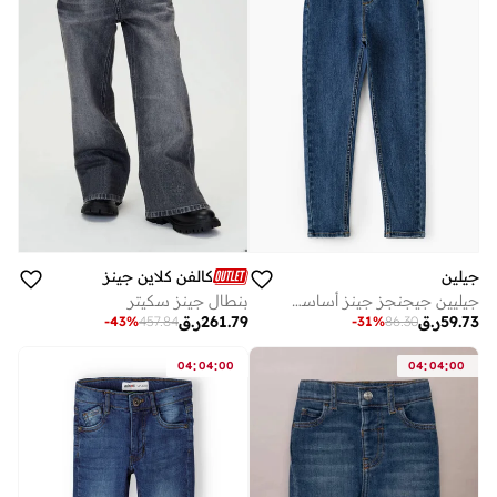
جيلين
كالفن كلاين جينز
جيليين جيجنجز جينز أساسي للبنات
بنطال جينز سكيتر
59.73
ر.ق
261.79
ر.ق
-
43
%
457.84
-
31
%
86.30
:
:
:
:
04
04
00
04
04
00