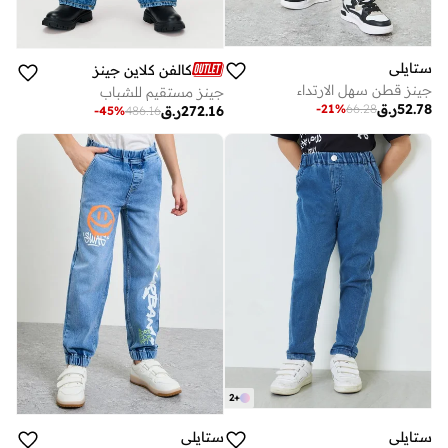
ستايلي
كالفن كلاين جينز
جينز قطن سهل الارتداء
جينز مستقيم للشباب
52.78
ر.ق
-
21
%
66.28
272.16
ر.ق
-
45
%
486.16
2
+
ستايلي
ستايلي