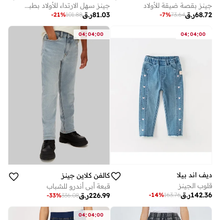
جينز بقصة ضيقة للأولاد
جينز سهل الارتداء للأولاد بطبعة جرافيك - أزرق
68.72
ر.ق
81.03
ر.ق
-
21
%
101.88
-
7
%
73.64
:
:
:
:
04
04
00
04
04
00
ديف اند بيلا
كالفن كلاين جينز
قلوب الجينز
قبعة أبي أندرو للشباب
142.36
ر.ق
-
14
%
163.76
226.99
ر.ق
-
33
%
336.08
:
:
04
04
00