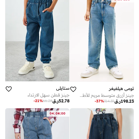
ستايلي
تومي هيلفيغر
جينز قطن سهل الارتداء
جينز أزرق متوسط مريح للأطفال
52.78
ر.ق
-
21
%
66.28
198.23
ر.ق
-
37
%
314.35
:
:
04
04
00