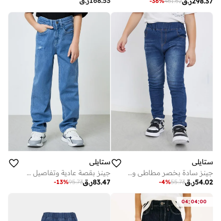
168.53
ر.ق
298.37
ر.ق
-
36
%
461.62
ستايلي
ستايلي
جينز سادة بخصر مطاطي وقصة عادية
جينز بقصة عادية وتفاصيل ممزقة للأولاد - أزرق متوسط
54.02
ر.ق
83.47
ر.ق
-
13
%
95.73
-
4
%
55.73
:
:
04
04
00