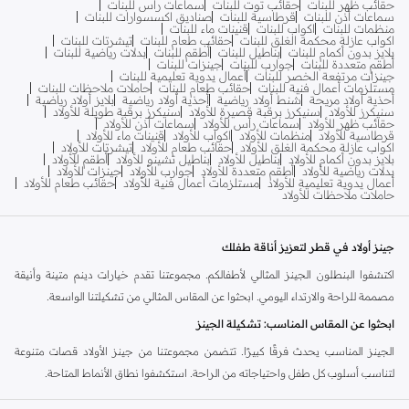
حقائب ظهر للبنات
حقائب توت للبنات
سماعات رأس للبنات
سماعات أذن للبنات
قرطاسية للبنات
صناديق اكسسوارات للبنات
منظمات للبنات
اكواب للبنات
قنينات ماء للبنات
اكواب عازلة محكمة الغلق للبنات
حقائب طعام للبنات
تيشرتات للبنات
بلايز بدون أكمام للبنات
بناطيل للبنات
أطقم للبنات
بدلات رياضية للبنات
أطقم متعددة للبنات
جوارب للبنات
جينزات للبنات
جينزات مرتفعة الخصر للبنات
أعمال يدوية تعليمية للبنات
مستلزمات أعمال فنية للبنات
حقائب طعام للبنات
حاملات ملاحظات للبنات
أحذية أولاد مريحة
شنط أولاد رياضية
أحذية أولاد رياضية
بلايز أولاد رياضية
سنيكرز للأولاد
سنيكرز برقبة قصيرة للأولاد
سنيكرز برقبة طويلة للأولاد
حقائب ظهر للأولاد
سماعات رأس للأولاد
سماعات أذن للأولاد
قرطاسية للأولاد
منظمات للأولاد
اكواب للأولاد
قنينات ماء للأولاد
اكواب عازلة محكمة الغلق للأولاد
حقائب طعام للأولاد
تيشرتات للأولاد
بلايز بدون أكمام للأولاد
بناطيل للأولاد
بناطيل تشينو للأولاد
أطقم للأولاد
بدلات رياضية للأولاد
أطقم متعددة للأولاد
جوارب للأولاد
جينزات للأولاد
أعمال يدوية تعليمية للأولاد
مستلزمات أعمال فنية للأولاد
حقائب طعام للأولاد
حاملات ملاحظات للأولاد
جينز أولاد في قطر لتعزيز أناقة طفلك
اكتشفوا البنطلون الجينز المثالي لأطفالكم. مجموعتنا تقدم خيارات دينم متينة وأنيقة
مصممة للراحة والارتداء اليومي. ابحثوا عن المقاس المثالي من تشكيلتنا الواسعة.
ابحثوا عن المقاس المناسب: تشكيلة الجينز
الجينز المناسب يحدث فرقًا كبيرًا. تتضمن مجموعتنا من جينز الأولاد قصات متنوعة
لتناسب أسلوب كل طفل واحتياجاته من الراحة. استكشفوا نطاق الأنماط المتاحة.
سكيني و سليم:
لمظهر عصري وأنيق رائع للمشاوير الكاجوال.