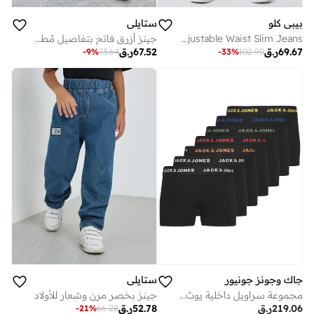
بيبي كلو
ستايلي
Boys Classic Blue Adjustable Waist Slim Jeans
جينز أزرق فاتح بتفاصيل مُطرّزة
69.67
ر.ق
67.52
ر.ق
-
9
%
73.64
-
33
%
102.90
جاك وجونز جونيور
ستايلي
مجموعة سراويل داخلية يوث مكونة من 7 قطع
جينز بخصر مرن وشعار للأولاد
219.06
ر.ق
52.78
ر.ق
-
21
%
66.28