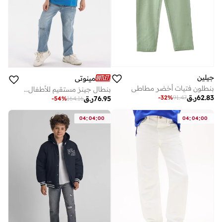
جيلين
مينوتي
بنطلون فتيات أخضر مطاطي
بنطال جينز مستقيم للأطفال مع تأثيرات تمزيق خفيفة
62.83
ر.ق
-
32
%
91.47
76.95
ر.ق
-
54
%
164.16
:
:
:
:
04
04
00
04
04
00