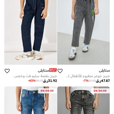
ستايلي
ستايلي
جينز جوغر مطبوع للأطفال لون رمادي
جينز بقصة سليم فت وخصر مطاطي
47.87
ر.ق
31.92
ر.ق
-
43
%
55.73
-
7
%
51.00
:
:
:
:
04
04
00
04
04
00