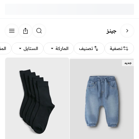
جينز
تصفية
تصنيف
الماركة
الستايل
الم
جديد