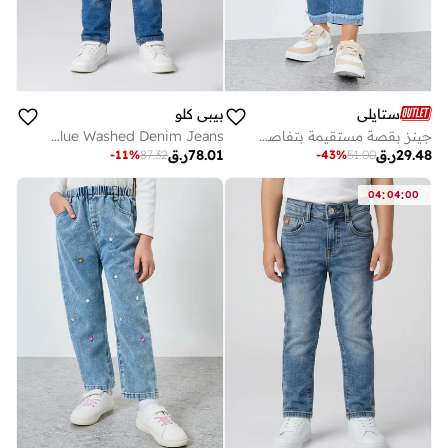
ستايلي
بيبي كلو
جينز بقصة مستقيمة بتفاصيل ممزقة وخصر مطاطي
Boys Classic Blue Washed Denim Jeans
29.48
ر.ق
78.01
ر.ق
-
11
%
87.32
-
43
%
51.00
:
:
04
04
00