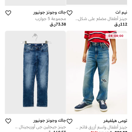
نيم ات
جاك وجونز جونيور
جينز أطفال مضلع على شكل حرف
مجموعة 5 جوارب
112
ر.ق
73.38
ر.ق
:
:
04
04
00
جاك وجونز جونيور
تومي هيلفيغر
جينز جيجلين جي أوريجينال مستقيم مناسب
جينز أطفال واسع أزرق فاتح ممزق