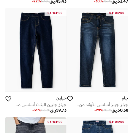
53.47
ر.ق
45.43
ر.ق
-
22
%
57.69
-
30
%
75.93
:
:
:
:
04
04
00
04
04
00
جام
جيلين
جينز جينز أساسي للأولاد من الدنيم، جينز دنيم قطني ناعم ومريح للأولاد، مثالي للارتداء اليومي
جينز جليين للبنات أساسي مريح
50.38
ر.ق
59.73
ر.ق
-
31
%
86.30
-
29
%
70.73
:
:
:
:
04
04
00
04
04
00