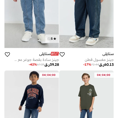
)
1
(
5
ستايلي
ستايلي
جينز مغسول قطن
جينز سادة بقصة جوغر مع خصر مطاطي
60.13
ر.ق
39.28
ر.ق
-
42
%
67.05
-
17
%
72.44
:
:
:
:
04
04
00
04
04
00