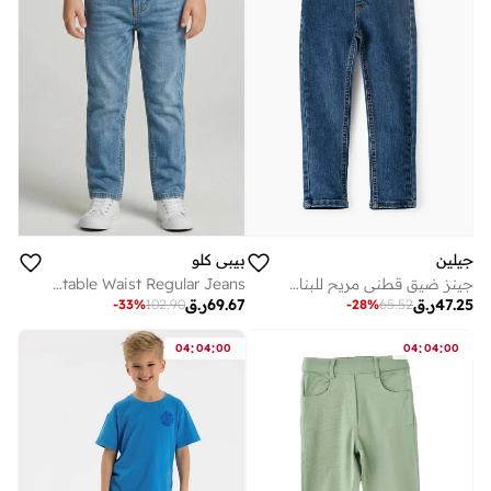
جيلين
بيبي كلو
جينز ضيق قطني مريح للبنات من جيلاين
Boys Light Wash Adjustable Waist Regular Jeans
47.25
ر.ق
69.67
ر.ق
-
33
%
102.90
-
28
%
65.52
:
:
:
:
04
04
00
04
04
00