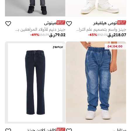
تومي هيلفيغر
مينوتي
جينز واسع بتصميم علم التراث للأطفال
جينز دنيم للأولاد المراهقين بتفاصيل ممزقة وطبعة داخلية
218.07
ر.ق
79.02
ر.ق
-
49
%
153.79
-
45
%
392.72
:
:
00
04
04
بريميوم
ستايلي
كالفن كلاين جينز