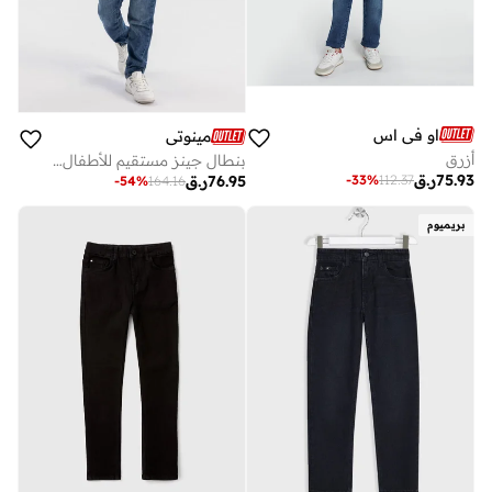
او في اس
مينوتي
أزرق
بنطال جينز مستقيم للأطفال مع تأثيرات تمزيق خفيفة
75.93
ر.ق
-
33
%
112.37
76.95
ر.ق
-
54
%
164.16
بريميوم