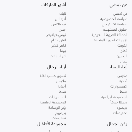
عن نمشي
أشهر الماركات
مستقيم وعادي:
مقاس كلاسيكي مريح يناسب كل الملابس تقريبًا.
عن نمشي
نايك
مخروطي:
مقاس متوازن، مريح في منطقة المقعدة والفخذ، مع نهاية نظيفة عند
سياسة الخصوصية
أديداس
الكاحل.
سياسة الاسترجاع
نيو بالانس
حقوق المستهلك
جس
واسع ومريح:
يوفر مساحة إضافية للعب النشط وإطلالة مريحة.
المملكة العربية السعودية
تومي هيلفيغر
الإمارات العربية المتحدة
اتش اند ام
أقمشة عالية الجودة وألوان متنوعة
الكويت
كالفن كلاين
نحن نركز على الدنيم الذي يبدو رائعًا ويمنح شعورًا جيدًا. تأتي بناطيل الجينز الخاصة بنا
قطر
بوما
البحرين
كل الماركات
بمجموعة متنوعة من المواد والألوان لتناسب احتياجاتكم.
عمان
أزياء النساء
أزياء الرجال
الأقمشة:
اختاروا من القطن الناعم، أو خلطات القطن المرنة مع إضافة مطاطية، أو
خلطات البوليستر المتينة المصممة للحفاظ على شكلها.
ملابس
تسوق حسب الفئة
أحذية
ملابس
الألوان:
الأزرق والأسود الكلاسيكي، والرمادي المتنوع، ودرجات الألوان الأساسية
اكسسوارات
أحذية
الأخرى.
شنط
شنط
المجموعة الرياضية
اكسسوارات
التشطيبات:
اختاروا الغسلات الصلبة النظيفة لمظهر مصقول أو التشطيبات
وصلنا حديثاً
المجموعة الرياضية
المتدرجة والممزقة لإطلالة مريحة تبدو وكأنها مستخدمة.
بريميوم
ركن الوسامة
تخفيضات
بريميوم
أنماط لكل مناسبة
تخفيضات
ركن الجمال
مجموعة الأطفال
مجموعة الدنيم للأولاد توفر تنوعًا لأي حدث. من وقت اللعب إلى المناسبات الخاصة،
ابحثوا عن بنطلون يناسب المزاج.