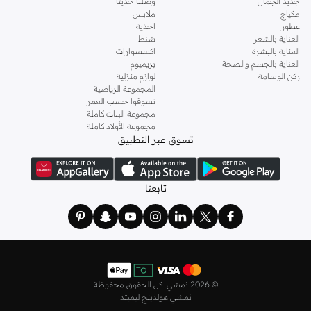
جديد الجمال
وصلنا حديثاً
مكياج
ملابس
ملابس كاجوال:
مثالية للأنشطة اليومية، نسقوها مع تيشيرتات وأحذية رياضية.
عطور
احذية
العناية بالشعر
شنط
سمارت كاجوال:
يمكن تنسيق الجينز المخروطي أو المستقيم مع قميص رسمي
العناية بالبشرة
اكسسوارات
لإطلالة أنيقة.
العناية بالجسم والصحة
بريميوم
ركن الوسامة
لوازم منزلية
مناسبات الأعياد:
خيارات مريحة وأنيقة للتجمعات العائلية.
المجموعة الرياضية
تسوقوا حسب العمر
توصيل سريع ومدفوعات سهلة
مجموعة البنات كاملة
الحصول على بنطلون الجينز الجديد لأطفالكم أصبح سهلاً. نقدم توصيلاً سريعاً في جميع
مجموعة الأولاد كاملة
تسوق عبر التطبيق
أنحاء الإمارات، بما في ذلك دبي وأبوظبي والشارقة. استمتعوا بخيارات دفع آمنة
ومريحة.
لماذا تتسوقون معنا؟
تابعنا
خيارات الدفع:
بطاقات الائتمان/الخصم، رصيد نون، والدفع عند الاستلام.
مدفوعات مرنة:
قسموا مشترياتكم إلى دفعات بدون فوائد مع تاباي أو تمارا.
إرجاع سهل:
سياسة إرجاع مريحة لمدة 14 يومًا لراحة بالكم.
توصيل سريع:
اختاروا من خيارات التوصيل خلال 90 دقيقة، أو القياسي، أو العالمي.
©
2026 نمشي. كل الحقوق محفوظة
اعثروا على المقاس المثالي لطفلكم. تسوقوا جينز الأولاد في قطر واستمتعوا بالتوصيل
نمشي هولدينج ليميتد
السريع في جميع أنحاء البلاد.