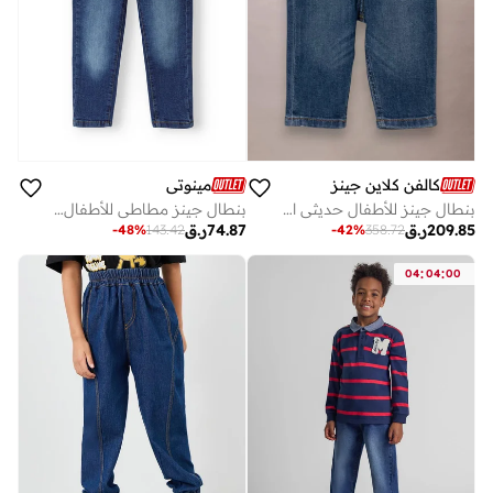
كالفن كلاين جينز
مينوتي
بنطال جينز للأطفال حديثي الولادة
بنطال جينز مطاطي للأطفال بتصميم كلاسيكي بخمس جيوب
209.85
ر.ق
74.87
ر.ق
-
48
%
143.42
-
42
%
358.72
:
:
04
04
00