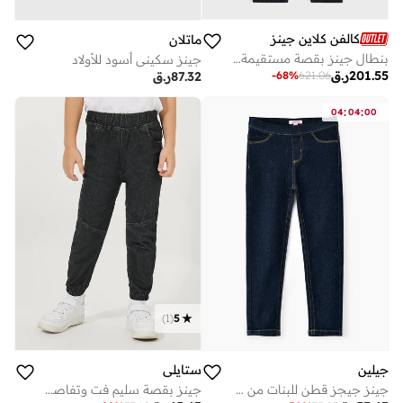
كالفن كلاين جينز
ماتلان
بنطال جينز بقصة مستقيمة للأطفال
جينز سكيني أسود للأولاد
201.55
ر.ق
-
68
%
621.06
87.32
ر.ق
:
:
04
04
00
)
1
(
5
جيلين
ستايلي
جينز جيجز قطن للبنات من جيلاين
جينز بقصة سليم فت وتفاصيل خياطة