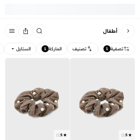
أطفال
تصفية
تصنيف
الماركة
الستايل
1
1
)
1
(
5
)
1
(
5