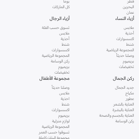
قطر
بوما
البحرين
كل الماركات
عمان
أزياء النساء
أزياء الرجال
ملابس
تسوق حسب الفئة
أحذية
ملابس
اكسسوارات
أحذية
شنط
شنط
المجموعة الرياضية
اكسسوارات
وصلنا حديثاً
المجموعة الرياضية
بريميوم
ركن الوسامة
تخفيضات
بريميوم
تخفيضات
ركن الجمال
مجموعة الأطفال
جديد الجمال
وصلنا حديثاً
مكياج
ملابس
عطور
احذية
العناية بالشعر
شنط
العناية بالبشرة
اكسسوارات
العناية بالجسم والصحة
بريميوم
ركن الوسامة
لوازم منزلية
المجموعة الرياضية
تسوقوا حسب العمر
مجموعة البنات كاملة