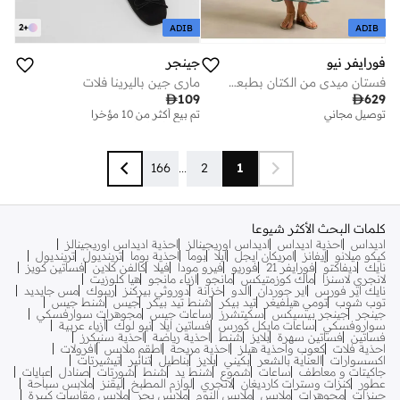
2
+
ADIB
ADIB
فورايفر نيو
جينجر
فستان ميدي من الكتان بطبعة بيانكا
ماري جين باليرينا فلات

109

629
تم بيع أكثر من 10 مؤخرا
على وشك النفاد
توصيل مجاني
تم بيع أكثر من 10 مؤخرا
على وشك النفاد
166
...
2
1
كلمات البحث الأكثر شيوعا
اديداس
احذية اديداس
اديداس اوريجينالز
احذية اديداس اوريجينالز
كيكو ميلانو
إيفانز
امريكان ايجل
ايلا
بوما
احذية بوما
ترينديول
ترينديول
نايك
ديفاكتو
فورايفر 21
فوريو
فيرو مودا
فيلا
كالفن كلاين
فساتين كويز
لانجري لاسنزا
ماك كوزمتيكس
مانجو
ازياء مانجو
هيا كلوزيت
نايك اير فورس
اير جوردان
الدو
خزانة
دوروثي بيركنز
ريبوك
مس جايديد
توب شوب
تومي هيلفيغر
تيد بيكر
شنط تيد بيكر
جيس
شنط جيس
جينجر
جينجر بيسيكس
سكيتشرز
ساعات جيس
مجوهرات سوارفسكي
سواروفسكي
ساعات مايكل كورس
فساتين ايلا
نيو لوك
أزياء عربية
فساتين
فساتين سهرة
بلايز
شنط
احذية رياضة
احذية سنيكرز
احذية فلات
كعوب واحذية هيلز
احذية مريحة
اطقم ملابس
افرولات
اكسسوارات
العناية بالشعر
بكيني
بلايز
بناطيل
تنانير
تيشيرتات
جاكيتات و معاطف
ساعات
شموع
شنط يد
شنط
شورتات
صنادل
عبايات
عطور
كنزات وسترات كارديغان
لانجري
لوازم المطبخ
ليقنز
ملابس سباحة
جينزات
مجوهرات
ملابس
ملابس النوم
ملابس بحر
ملابس مقاسات كبيرة