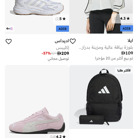
)
12
(
4.3
)
1
(
5
ADIB
4
+
ADIB
ايلا
اديداس
بلوزة بياقة عالية ومزينة بدرازات
إكليبس

109

209
-
37
%
329
تم بيع أكثر من 20 مؤخرا
توصيل مجاني
الأكثر طلبا
)
14
(
4.2