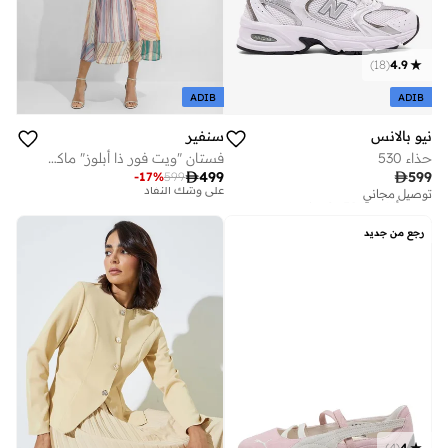
)
18
(
4.9
ADIB
ADIB
نيو بالانس
سنفير
حذاء 530
فستان "ويت فور ذا أبلوز" ماكسي بخطوط متعددة الألوان وأكمام منتفخة

499

599
-
17
%
599
توصيل مجاني
تم بيع أكثر من 50 مؤخرا
توصيل مجاني
تم بيع أكثر من 30 مؤخرا
توصيل مجاني
على وشك النفاد
تم بيع أكثر من 50 مؤخرا
رجع من جديد
توصيل مجاني
تم بيع أكثر من 30 مؤخرا
على وشك النفاد
)
4
(
4