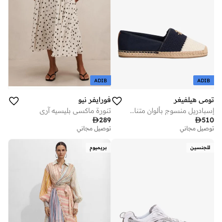
ADIB
ADIB
تومي هيلفيغر
فورايفر نيو
إسبادريل منسوج بألوان متناقضة وشعار معدني
تنورة ماكسي بليسيه آري

289

510
توصيل مجاني
توصيل مجاني
للجنسين
بريميوم