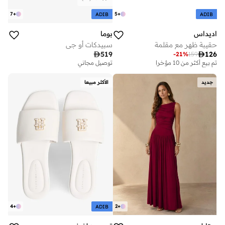
7
+
5
+
ADIB
ADIB
اديداس
بوما
حقيبة ظهر مع مقلمة
سبيدكات أو جي

519

126
-
21
%
159
تم بيع أكثر من 10 مؤخرا
توصيل مجاني
جديد
الأكثر مبيعا
4
+
2
+
ADIB