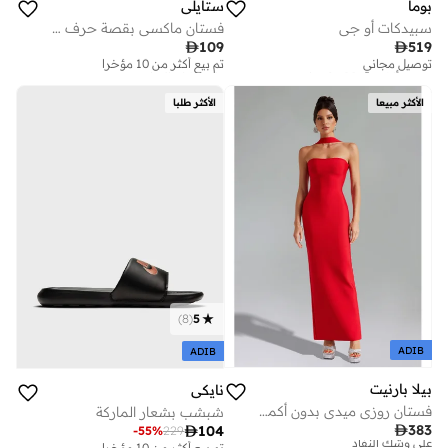
بوما
ستايلي
سبيدكات أو جي
فستان ماكسي بقصة حرف A وكسرات - بني

109

519
توصيل مجاني
تم بيع أكثر من 10 مؤخرا
تم بيع أكثر من 20 مؤخرا
على وشك النفاد
توصيل مجاني
تم بيع أكثر من 10 مؤخرا
تم بيع أكثر من 20 مؤخرا
على وشك النفاد
الأكثر مبيعا
الأكثر طلبا
)
8
(
5
ADIB
ADIB
بيلا بارنيت
نايكي
فستان روزي ميدي بدون أكمام بتصميم ضمادة
شبشب بشعار الماركة

383

104
-
55
%
229
توصيل مجاني
تم بيع أكثر من 10 مؤخرا