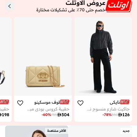
عروض الاوتلت
خصم حتى 70٪ على تشكيلات مختارة
نايكي
لوف موسكينو
جاكيت شارع منسوج نسائي
حقيبة كروس بودي مبطنة من جلد البولي يوريثين

198

304

126
-
60
%
755
-
78
%
550
جديد
الأكثر مشاهدة