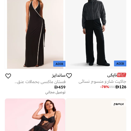
ADIB
ADIB
نايكي
ساندايز
جاكيت شارع منسوج نسائي
فستان ماكسي بحمالات عنق وربطة ليبرتي

126

459
-
78
%
550
توصيل مجاني
بريميوم