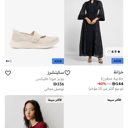
)
7
(
4.9
ADIB
4
+
ADIB
خزانة
سكيتشرز
جلابية مطرزة
بوبز مودا فليكس

144
-
40
%
240

236
توصيل مجاني
تم بيع أكثر من 20 مؤخرا
تم بيع أكثر من 10 مؤخرا
توصيل مجاني
تم بيع أكثر من 20 مؤخرا
الأكثر مبيعا
الأكثر مبيعا