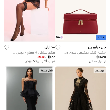
10
+
ADIB
جي دبليو بي
ستايلي
حقيبة كتف بمقبض علوي من مجموعة ثيا
طقم ستيلي 4 قطع - بودي سوت دانتيل، تنورة، حمالات وجوارب فخذ عالية

77

420
-
21
%
97
توصيل مجاني
تم بيع أكثر من 50 مؤخرا
بريميوم
الأكثر مبيعا