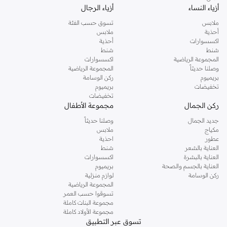
أزياء النساء
أزياء الرجال
ملابس
تسوق حسب الفئة
أحذية
ملابس
اكسسوارات
أحذية
شنط
شنط
المجموعة الرياضية
اكسسوارات
وصلنا حديثاً
المجموعة الرياضية
بريميوم
ركن الوسامة
تخفيضات
بريميوم
تخفيضات
ركن الجمال
مجموعة الأطفال
جديد الجمال
وصلنا حديثاً
مكياج
ملابس
عطور
احذية
العناية بالشعر
شنط
العناية بالبشرة
اكسسوارات
العناية بالجسم والصحة
بريميوم
ركن الوسامة
لوازم منزلية
المجموعة الرياضية
تسوقوا حسب العمر
مجموعة البنات كاملة
مجموعة الأولاد كاملة
تسوق عبر التطبيق