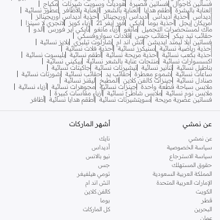
فساتين كاجوال
فساتين قصيرة
هوديات وسويت شيرتات
مكياج
العناية بالبشرة
أطقم هدايا
العناية بالشعر
العناية بالأظافر
عطور نسائية
أديداس
أحذية أديداس
أديداس أوريجينالز
أحذية أديداس أوريجينالز
أمريكان إيجل
أحذية بوما
نايكي
فور إيفر 21
أزياء كويز
لانجري لا سينزا
ماك لمستحضرات التجميل
مانغو
أزياء مانغو
نايكي اير فورس
ألدو
حقائب تيد بيكر
حقائب جيس
قلادات سواروفسكي
فساتين ايلا ليمتد ايديشن
اتش اند ام
شارلوت تيلبري
بلايز نسائية
أحذية رياضية نسائية
سنيكرز نسائية
أحذية فلات نسائية
أحذية بكعب نسائية
أحذية مريحة نسائية
أطقم نسائية
بليسوت نسائية
اكسسوارات نسائية
منتجات عناية بالشعر نسائية
بيكيني نسائية
بناطيل نسائية
تنانير نسائية
تيشيرتات نسائية
جاكيتات نسائية
ساعات نسائية
شموع معطرة
حقائب يد
حقائب نسائية
شورتات نسائية
صنادل نسائية
جينزات كالفن كلاين
المطبخ
ليقنز نسائية
ملابس سباحة قطعة واحدة
جينزات نسائية
مجوهرات نسائية
أزياء نسائية
ملابس نوم نسائية
ملابس شاطئ نسائية
أزياء مقاسات كبيرة
فساتين عصرية مريحة
سويتشيرتات نسائية
أطقم هدايا نسائية
أظافر
عن نمشي
أشهر الماركات
عن نمشي
نايك
سياسة الخصوصية
أديداس
سياسة الاسترجاع
نيو بالانس
حقوق المستهلك
جس
المملكة العربية السعودية
تومي هيلفيغر
الإمارات العربية المتحدة
اتش اند ام
الكويت
كالفن كلاين
قطر
بوما
البحرين
كل الماركات
عمان