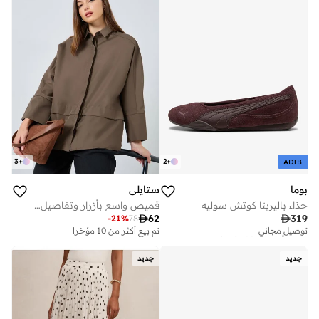
3
+
2
+
ADIB
بوما
ستايلي
حذاء باليرينا كوتش سوليه
قميص واسع بأزرار وتفاصيل ألواح

62

319
-
21
%
78
توصيل مجاني
تم بيع أكثر من 10 مؤخرا
تم بيع أكثر من 10 مؤخرا
توصيل مجاني
تم بيع أكثر من 10 مؤخرا
جديد
جديد