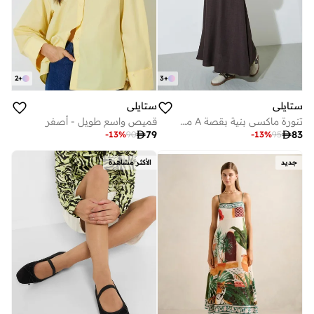
2
+
3
+
ستايلي
ستايلي
تنورة ماكسي بنية بقصة A مع جيوب جانبية
قميص واسع طويل - أصفر

79

83
-
13
%
90
-
13
%
95
جديد
الأكثر مشاهدة