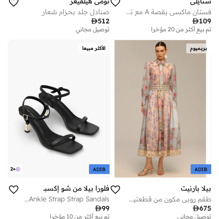
ستايلي
تومي هيلفيغر
فستان ماكسي بقصة A مع تفاصيل مكشكشة - أحمر
صنادل جلد بحزام شعار

512

109
تم بيع أكثر من 20 مؤخرا
على وشك النفاد
توصيل مجاني
تم بيع أكثر من 20 مؤخرا
على وشك النفاد
بريميوم
الأكثر مبيعا
2
+
ADIB
ADIB
بيلا بارنيت
فلورا بيلا من شو إكسبرس
طقم روبي مكون من قطعتين من بلوزة وتنورة دانتيل مطبوعة بالورود بأكمام طويلة
Women Ankle Strap Strap Sandals

99

675
توصيل مجاني
تم بيع أكثر من 10 مؤخرا
تم بيع أكثر من 10 مؤخرا
على وشك النفاد