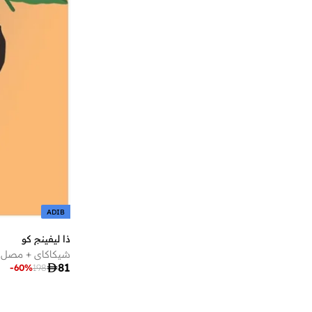
أﻣورﻛس
(
12
)
إتيكيت
(
777
)
إستيديرم
(
10
)
إسكادا
(
78
)
إسميرا أوسدابايفا
(
13
)
إف5
(
57
)
إفرلاست
(
20
)
إكستاسي
(
150
)
إكستي
(
44
)
إكلات لوكس
(
34
)
ADIB
إمبريوليس
(
31
)
ذا ليفينج كو
إن سي إل إيه
(
15
)
شيكاكاي + مصل ا

81
-
60
%
198
إنيا
(
21
)
إي جي إل
(
25
)