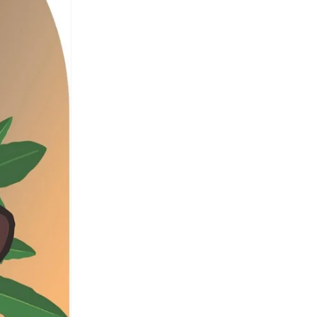
أورال بي
(
22
)
أوربان كير
(
28
)
أوربانو فاشن
(
39
)
أوربن بليس
(
15
)
أورتيكرام
(
17
)
أوريب
(
9
)
أوريليا
(
12
)
أوكوس
(
12
)
أومبيرتو جيانيني
(
56
)
أوه سو هيفنلي
(
16
)
أوهسوفلي
(
88
)
أيب باي *أي باثينج أيب®
(
20
)
أيسبيرغ
(
11
)
أيقون
(
168
)
أيه كيه إس
(
254
)