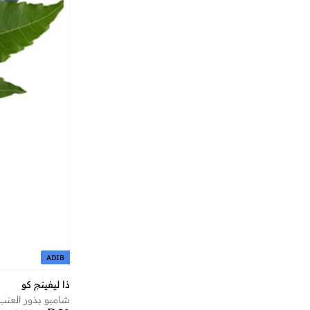
)
333
(
47
)
15
(
ANCIENT + BRAVE
)
9
(
BE MINE
)
83
(
British Fossils
)
18
(
Carmela
)
123
(
Dkny
)
8
(
ELDEEN
)
299
(
Fabletics
)
40
(
ghd
)
127
(
Judydoll
)
16
(
Kizik
)
132
(
Lehar
ADIB
)
138
(
MAH
ذا ليفينج كو
)
38
(
Palm Angels