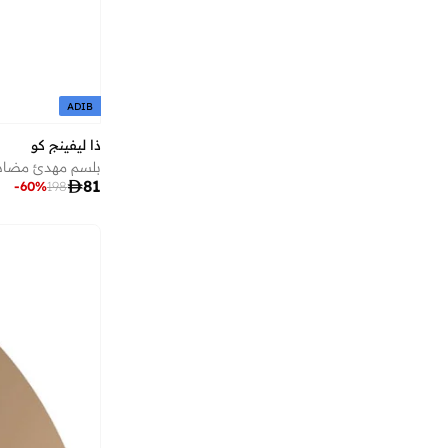
أشيتا فرنانديز
(
139
)
أفنان
(
14
)
أليس آند تريكسي
(
13
)
أم سكوير فاشن
(
261
)
ADIB
أمارزو
(
29
)
ذا ليفينج كو
أميا
(
146
)

81
-
60
%
198
أميرة
(
557
)
أميكا
(
109
)
أنا وأنا
(
18
)
أندرينا
(
9
)
أو بي آي
(
169
)
أو نيل
(
13
)
أوبجيه باي كوندال
(
22
)
أوجيدر
(
925
)