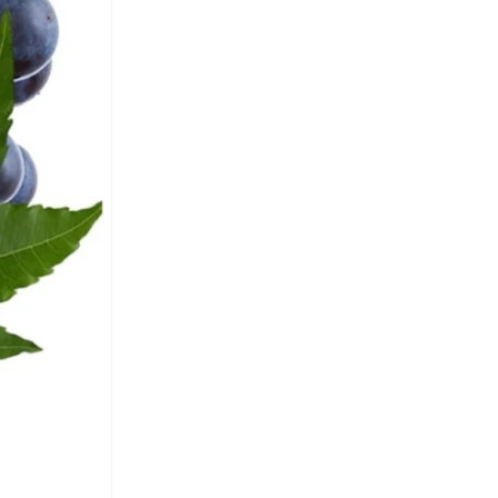
أر أند بي
(
1,851
)
أرتيميا
(
21
)
أرجنتو
(
60
)
أركتيك هانتر
(
59
)
أرماني
(
37
)
أروما 360
(
27
)
أرينا
(
147
)
أرينسيا
(
31
)
أزهى العطور
(
18
)
أس كيه أل زي
(
36
)
أستون مارتن
(
21
)
أسوبو
(
40
)
أسيان
(
31
)
أشري سكن
(
17
)