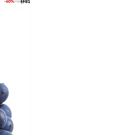

81
-
60
%
198
)
154
(
STREET 9
آرا
(
9
)
آري من امريكان ايجل
(
599
)
آن سمرز
(
445
)
آن ميشيل
(
26
)
آي تاتش
(
18
)
آي شين
(
1,047
)
آي لور
(
23
)
آيرا
(
18
)
آيرتون سينا
(
7
)
آينا
(
31
)
أبهشتي
(
49
)
أبيستايل
(
12
)
أدريا
(
146
)
أديسون راي
(
14
)