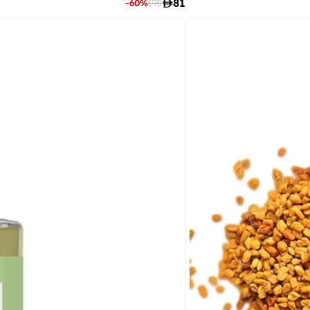

81
-
60
%
198