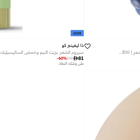
ADIB
ذا ليفينج كو
بلسم مهدئ مضاد للقشرة بزيت بذور العنب والحلبة | يخفف حكة فروة الرأس | يغذي ويقوي الشعر | 300 مل
سيروم الشعر بزيت النيم وحمض الساليسيليك

81
-
60
%
198
على وشك النفاد