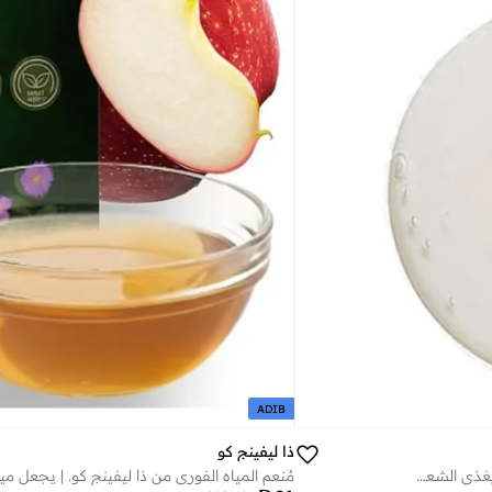
ADIB
ذا ليفينج كو
شامبو بذور العنب والحلبة الملطف المضاد للقشرة | يخفف حكة فروة الرأس، ويقلل القشرة، ويغذي الشعر | للرجال والنساء | 300 مل