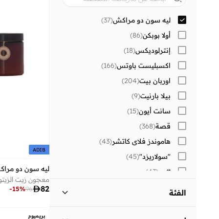
ليه سون دو مراكش
(
37
)
أولا بوبكن
(
86
)
إنترلوديكس
(
18
)
اكسبليست باوتس
(
166
)
اوربان بيت
(
204
)
بيلا بارنيت
(
9
)
سانت أيون
(
15
)
قصة
(
368
)
هاموندز فلاي كاتشر
(
43
)
ADIB
"سولاريزد"
(
45
)
ليه سون دو مرا
#بي
(
43
)
0711 تبليسي
(
11
)

82
-
15
%
96
الفئة
1 تشيس
(
47
)
كل النساء
)
37
(
10 كانون الأول
(
9
)
بريميوم