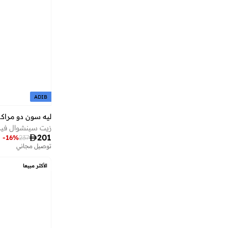
أوجيدر
(
921
)
أورال بي
(
22
)
أوربان كير
(
28
)
أوربانو فاشن
(
37
)
أوربن بليس
(
15
)
أورتيكرام
(
17
)
أوريب
(
9
)
ADIB
أوريليا
(
12
)
ليه سون دو مرا
أوكوس
(
12
)
زيت سينشوال فيربينا 0

201
-
16
%
237
أومبيرتو جيانيني
(
58
)
توصيل مجاني
أوه سو هيفنلي
(
16
)
الأكثر مبيعا
أوهسوفلي
(
88
)
أيب باي *أي باثينج أيب®
(
20
)
أيسبيرغ
(
11
)
أيقون
(
167
)