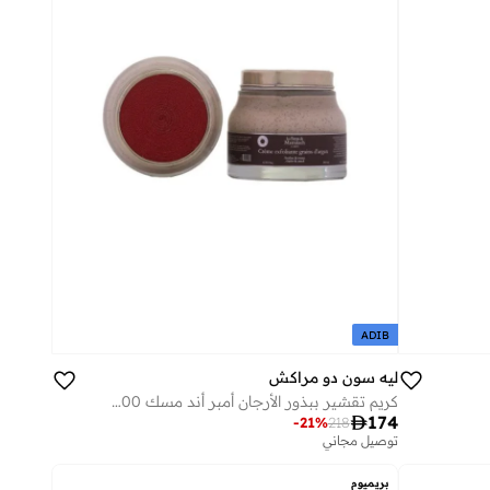
ADIB
ليه سون دو مراكش
كريم تقشير ببذور الأرجان أمبر أند مسك 200 مل

174
-
21
%
218
توصيل مجاني
بريميوم