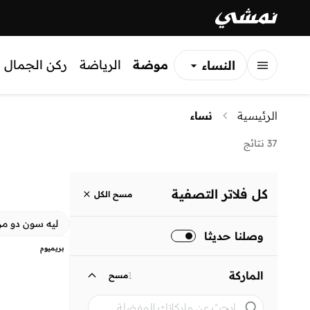
موضة
الرياضة
ركن الجمال
النساء
الرجال
الرئيسية
نساء
الأطفال
37 نتائج
كل فلاتر التصفية
مسح الكل
ليه سون دو م
وصلنا حديثا
بريميوم
الماركة
1
مسح