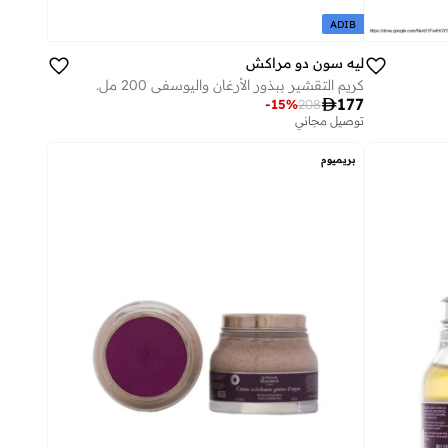
ADIB
ليه سون دو مراكش
كريم التقشير ببذور الأرغان واليوسفي 200 مل.

177
-
15
%
208
توصيل مجاني
بريميوم