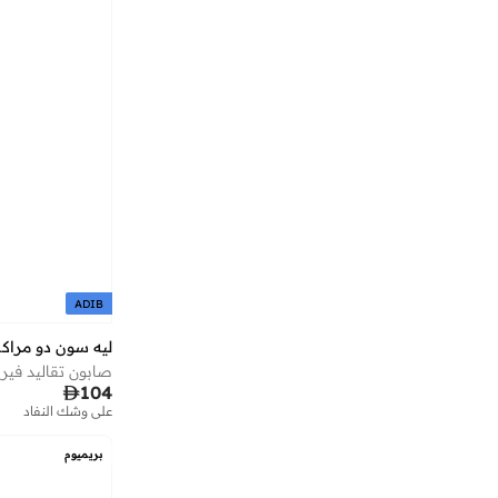
أيه كيه إس
(
252
)
أﻣورﻛس
(
12
)
إتيكيت
(
561
)
إستيديرم
(
10
)
إسكادا
(
78
)
إسميرا أوسدابايفا
(
13
)
إف5
(
56
)
إفرلاست
(
20
)
إكستاسي
(
152
)
ADIB
إكستي
(
44
)
ليه سون دو مرا
إكلات لوكس
(
34
)
صابون تقاليد فيربينا 50

104
إمبريوليس
(
30
)
على وشك النفاد
إن سي إل إيه
(
14
)
بريميوم
إنيا
(
21
)