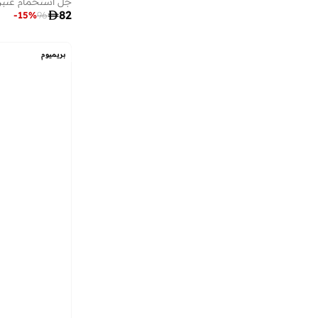
فاكهي
(
1
)
)
38
(
Palm Angels

82
-
15
%
96
)
154
(
STREET 9
آرا
(
9
)
بريميوم
آري من امريكان ايجل
(
753
)
آن سمرز
(
443
)
آن ميشيل
(
26
)
آي تاتش
(
18
)
آي شين
(
953
)
آي لور
(
22
)
آيرا
(
18
)
آيرتون سينا
(
7
)
آينا
(
31
)
أبهشتي
(
51
)
أبيستايل
(
12
)
أدريا
(
144
)