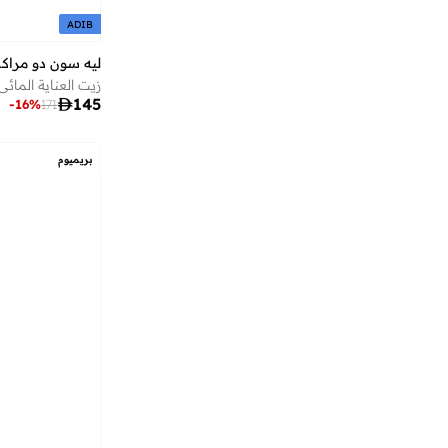
ADIB
أديسون راي
(
14
)
أر أند بي
(
1,882
)
ليه سون دو مرا
زيت العناية المائي بز
أرتيميا
(
21
)

145
-
16
%
171
أرجنتو
(
60
)
أركتيك هانتر
(
54
)
بريميوم
أرماني
(
38
)
أروما 360
(
27
)
أرينا
(
146
)
أرينسيا
(
31
)
أزهى العطور
(
18
)
أس كيه أل زي
(
35
)
أستون مارتن
(
22
)
أسوبو
(
38
)
أسيان
(
31
)