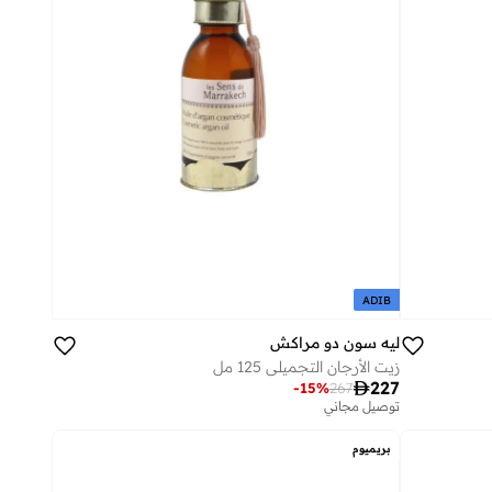
ADIB
ليه سون دو مراكش
زيت الأرجان التجميلي 125 مل

227
-
15
%
267
توصيل مجاني
بريميوم