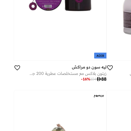
ADIB
ليه سون دو مراكش
زيتون بلاكس مع مستخلصات عطرية 200 جرام

88
-
16
%
104
بريميوم