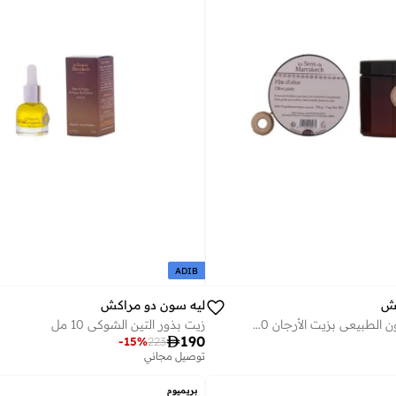
ADIB
كش
ليه سون دو مراكش
معجون زيت الزيتون الطبيعي بزيت الأرجان 200 جرام
زيت بذور التين الشوكي 10 مل

190
-
15
%
223
توصيل مجاني
بريميوم