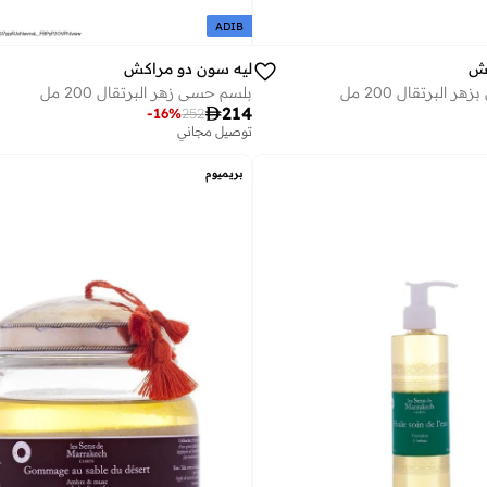
ADIB
كش
ليه سون دو مراكش
هر البرتقال 200 مل
بلسم حسي زهر البرتقال 200 مل

214
-
16
%
252
توصيل مجاني
بريميوم