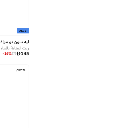
أشري سكن
(
17
)
أشيتا فرنانديز
(
139
)
أفنان
(
14
)
أليس آند تريكسي
(
13
)
ADIB
أم سكوير فاشن
(
261
)
ليه سون دو مرا
زيت العناية بالماء بالفي
أمارزو
(
29
)

145
-
16
%
171
أميا
(
146
)
أميرة
(
550
)
بريميوم
أميكا
(
109
)
أنا وأنا
(
18
)
أندرينا
(
10
)
أو بي آي
(
169
)
أو نيل
(
13
)
أوبجيه باي كوندال
(
22
)