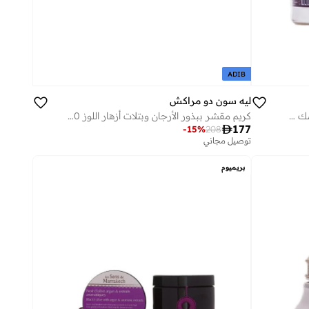
ADIB
ليه سون دو مراكش
ديسرت ساند مقشر جسم بالعنبر والمسك 200 مل
كريم مقشر ببذور الأرجان وبتلات أزهار اللوز 200 مل

177
-
15
%
208
توصيل مجاني
بريميوم