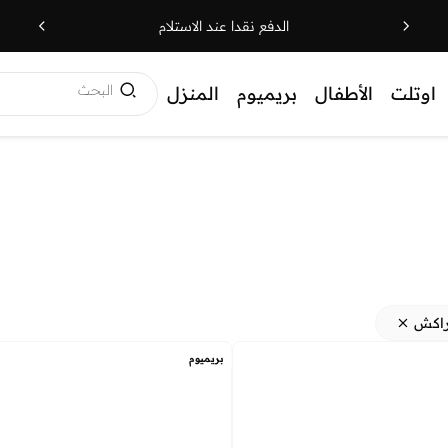
الدفع نقدا عند الاستلام
البحث
اوتلت
الأطفال
بريميوم
المنزل
راكش
بريميوم