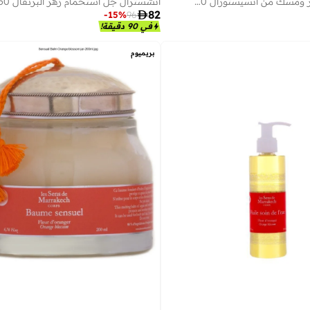
جل استحمام عنبر ومسك من أنسيستورال 250مل
أنشسترال جل استحمام زهر البرتقال 250 مل

82
-
15
%
96
في 90 دقيقة!
بريميوم