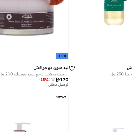
ADIB
كش
ليه سون دو مراكش
25 مل
أورينت ديلايت كريم عنبر ومسك 200 مل

170
-
15
%
200
توصيل مجاني
بريميوم