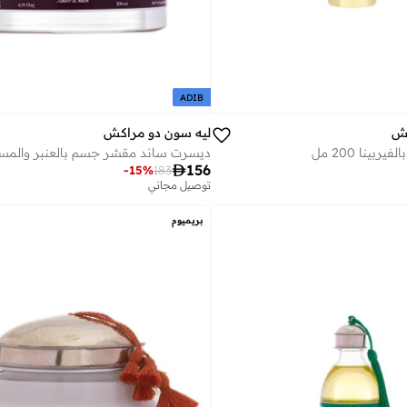
ADIB
كش
ليه سون دو مراكش
ربينا 200 مل

156
-
15
%
183
توصيل مجاني
بريميوم