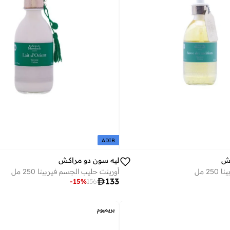
ADIB
كش
ليه سون دو مراكش
2 مل
أورينت حليب الجسم فيربينا 250 مل

133
-
15
%
156
بريميوم