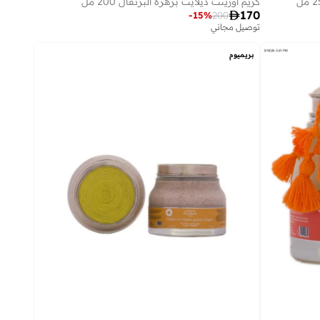
كريم أورينت ديلايت بزهرة البرتقال 200 مل

170
-
15
%
200
توصيل مجاني
بريميوم