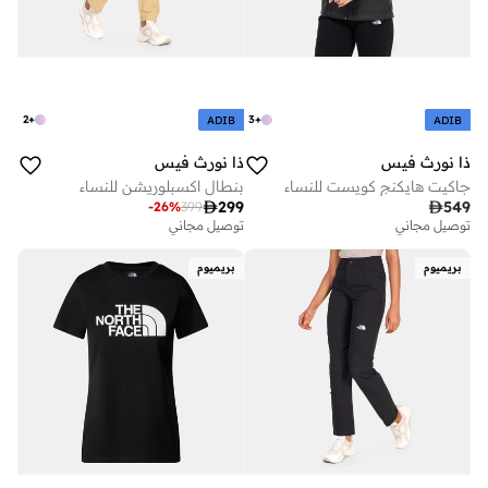
2
+
3
+
ADIB
ADIB
ذا نورث فيس
ذا نورث فيس
جاكيت هايكنج كويست للنساء
بنطال اكسبلوريشن للنساء

299

549
-
26
%
399
توصيل مجاني
توصيل مجاني
بريميوم
بريميوم