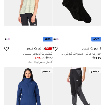
2
+
3
+
ADIB
ADIB
ذا نورث فيس
ذا نورث فيس
جوارب مالتي سبورت كوش كرو (3 أزواج)
تيشيرت اولوفر للنساء

99

119
-
57
%
229
أفضل سعر لهذا العام
بريميوم
بريميوم