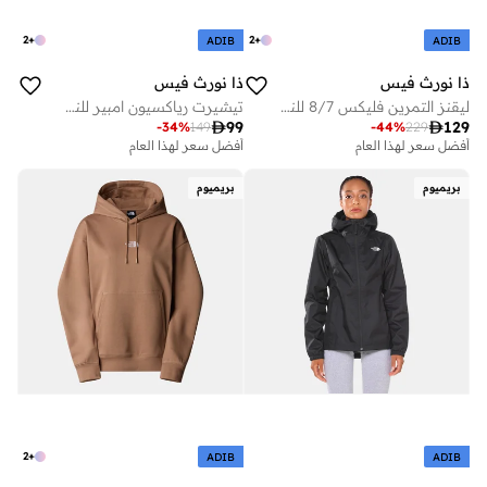
2
+
2
+
ADIB
ADIB
ذا نورث فيس
ذا نورث فيس
ليقنز التمرين فليكس 8/7 للنساء
تيشيرت رياكسيون امبير للنساء

99

129
-
34
%
149
-
44
%
229
أفضل سعر لهذا العام
أفضل سعر لهذا العام
بريميوم
بريميوم
2
+
ADIB
ADIB