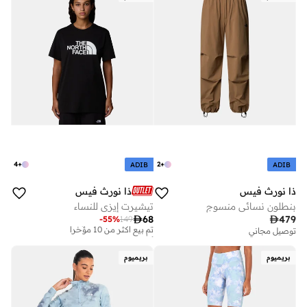
4
+
2
+
ADIB
ADIB
ذا نورث فيس
ذا نورث فيس
بنطلون نسائي منسوج
تيشيرت إيزي للنساء
أفضل سعر لهذا العام

68

479
-
55
%
149
تم بيع أكثر من 10 مؤخرا
توصيل مجاني
أفضل سعر لهذا العام
تم بيع أكثر من 10 مؤخرا
بريميوم
بريميوم