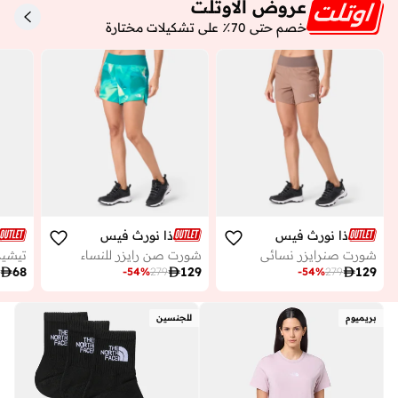
عروض الاوتلت
خصم حتى 70٪ على تشكيلات مختارة
ذا نورث فيس
ذا نورث فيس
شورت صنرايزر نسائي
شورت صن رايزر للنساء
تيشير

68

129

129
-
54
%
279
-
54
%
279
بريميوم
للجنسين