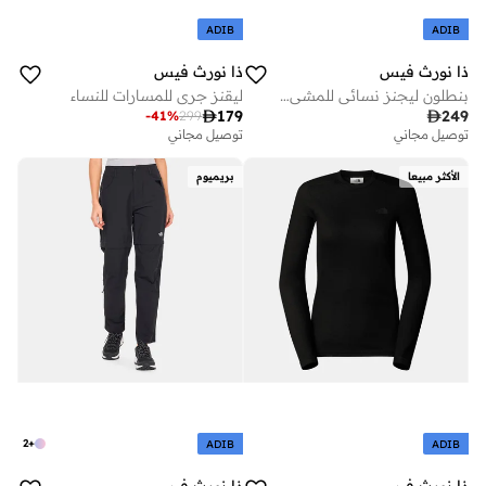
ADIB
ADIB
ذا نورث فيس
ذا نورث فيس
بنطلون ليجنز نسائي للمشي لمسافات طويلة
ليقنز جري للمسارات للنساء

179

249
-
41
%
299
توصيل مجاني
توصيل مجاني
الأكثر مبيعا
بريميوم
2
+
ADIB
ADIB