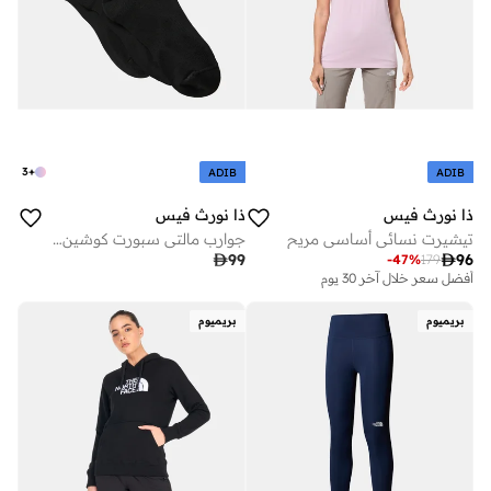
3
+
ADIB
ADIB
ذا نورث فيس
ذا نورث فيس
تيشيرت نسائي أساسي مريح
جوارب مالتي سبورت كوشين كوارتر (3 ازواج)

99

96
-
47
%
179
أفضل سعر خلال آخر 30 يوم
بريميوم
بريميوم