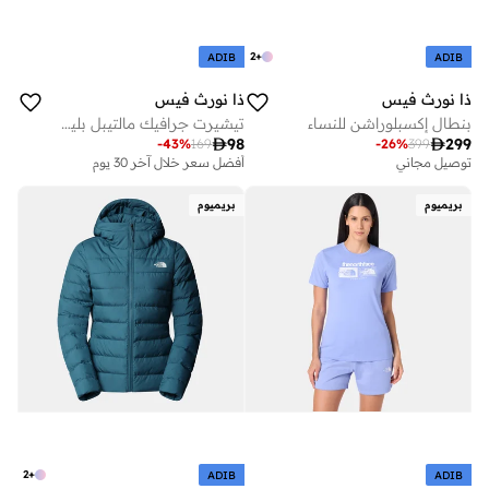
2
+
ADIB
ADIB
ذا نورث فيس
ذا نورث فيس
بنطال إكسبلوراشن للنساء
تيشيرت جرافيك مالتيبل بليسمنت للنساء

98

299
-
43
%
169
-
26
%
399
توصيل مجاني
أفضل سعر خلال آخر 30 يوم
بريميوم
بريميوم
2
+
ADIB
ADIB