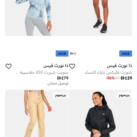
2
+
ADIB
ADIB
ذا نورث فيس
ذا نورث فيس
شورت فليكس بايك للنساء
سويت شيرت 100 جلاسييه 1/4 سحاب فليس للنساء

279

129
-
36
%
199
توصيل مجاني
بريميوم
بريميوم