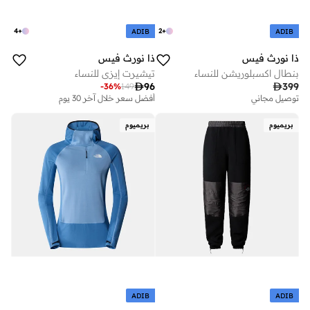
4
+
2
+
ADIB
ADIB
ذا نورث فيس
ذا نورث فيس
بنطال اكسبلوريشن للنساء
تيشيرت إيزي للنساء

96

399
-
36
%
149
توصيل مجاني
أفضل سعر خلال آخر 30 يوم
بريميوم
بريميوم
ADIB
ADIB