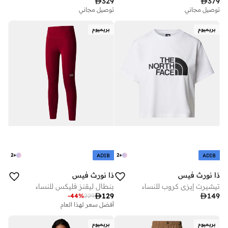

329

379
توصيل مجاني
توصيل مجاني
بريميوم
بريميوم
2
+
2
+
ADIB
ADIB
ذا نورث فيس
ذا نورث فيس
تيشيرت إيزي كروب للنساء
بنطال ليقنز فليكس للنساء

129

149
-
44
%
229
أفضل سعر لهذا العام
بريميوم
بريميوم