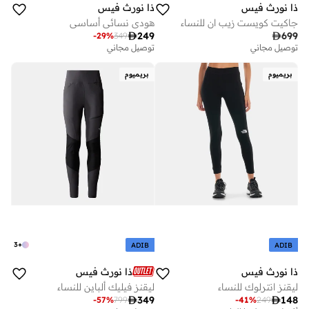
ذا نورث فيس
ذا نورث فيس
جاكيت كويست زيب ان للنساء
هودي نسائي أساسي

249

699
-
29
%
349
توصيل مجاني
توصيل مجاني
بريميوم
بريميوم
3
+
ADIB
ADIB
ذا نورث فيس
ذا نورث فيس
ليقنز انترلوك للنساء
ليقنز فيليك ألباين للنساء

349

148
-
57
%
799
-
41
%
249