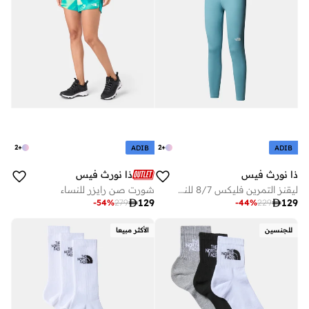
2
+
2
+
ADIB
ADIB
ذا نورث فيس
ذا نورث فيس
ليقنز التمرين فليكس 8/7 للنساء
شورت صن رايزر للنساء

129

129
-
54
%
279
-
44
%
229
للجنسين
الأكثر مبيعا