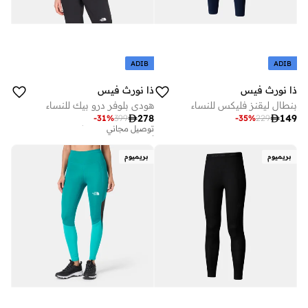
ADIB
ADIB
ذا نورث فيس
ذا نورث فيس
بنطال ليقنز فليكس للنساء
هودي بلوفر درو بيك للنساء
أفضل سعر لهذا العام

278

149
-
31
%
399
-
35
%
229
توصيل مجاني
أفضل سعر لهذا العام
توصيل مجاني
بريميوم
بريميوم