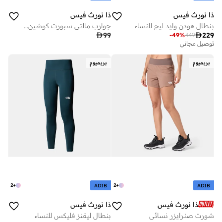
ذا نورث فيس
ذا نورث فيس
بنطال هودن وايد ليج للنساء
جوارب مالتي سبورت كوشين كوارتر (3 ازواج)

99

229
-
49
%
449
توصيل مجاني
بريميوم
بريميوم
2
+
2
+
ADIB
ADIB
ذا نورث فيس
ذا نورث فيس
شورت صنرايزر نسائي
بنطال ليقنز فليكس للنساء