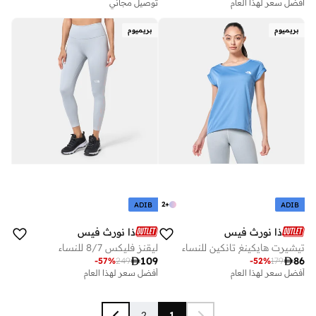
أفضل سعر لهذا العام
توصيل مجاني
بريميوم
بريميوم
2
+
ADIB
ADIB
ذا نورث فيس
ذا نورث فيس
تيشيرت هايكينغ تانكين للنساء
ليقنز فليكس 8/7 للنساء

109

86
-
57
%
249
-
52
%
179
أفضل سعر لهذا العام
أفضل سعر لهذا العام
2
1