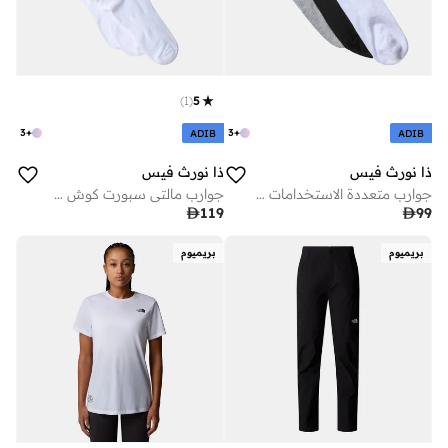
)
1
(
5
3
+
3
+
ADIB
ADIB
ذا نورث فيس
ذا نورث فيس
جوارب متعددة الاستخدامات لمختلف الرياضات بارتفاع رُبع الساق مع بطانة (3 أزواج)
جوارب مالتي سبورت كوش كرو (3 أزواج)

119

99
بريميوم
بريميوم