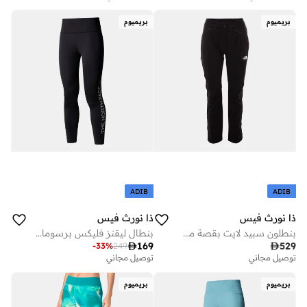
بريميوم
بريميوم
ADIB
ADIB
ذا نورث فيس
ذا نورث فيس
بنطلون سبيد لايت بقصة مستقيمة للنساء
بنطال ليقنز فليكس برسومات جرافيكية

169

529
-
33
%
249
توصيل مجاني
توصيل مجاني
بريميوم
بريميوم