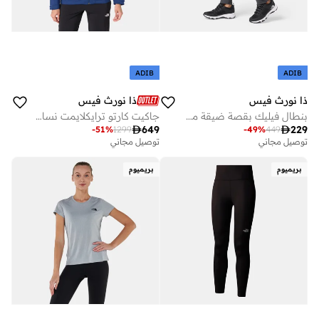
ADIB
ADIB
ذا نورث فيس
ذا نورث فيس
بنطال فيليك بقصة ضيقة مستدقة للنساء
جاكيت كارتو ترايكلايمت نسائي

649

229
-
51
%
1299
-
49
%
449
توصيل مجاني
توصيل مجاني
بريميوم
بريميوم