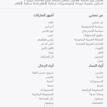
فساتين عصرية مريحة
سويتشيرتات نسائية
أطقم هدايا نسائية
أظافر
عن نمشي
أشهر الماركات
عن نمشي
نايك
سياسة الخصوصية
أديداس
سياسة الاسترجاع
نيو بالانس
حقوق المستهلك
جس
المملكة العربية السعودية
تومي هيلفيغر
الإمارات العربية المتحدة
اتش اند ام
الكويت
كالفن كلاين
قطر
بوما
البحرين
كل الماركات
عمان
أزياء النساء
أزياء الرجال
ملابس
تسوق حسب الفئة
أحذية
ملابس
اكسسوارات
أحذية
شنط
شنط
المجموعة الرياضية
اكسسوارات
وصلنا حديثاً
المجموعة الرياضية
بريميوم
ركن الوسامة
تخفيضات
بريميوم
تخفيضات