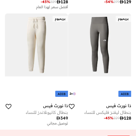

128

129
-
45
%
229
-
54
%
279
أفضل سعر لهذا العام
بريميوم
بريميوم
2
+
ADIB
ADIB
ذا نورث فيس
ذا نورث فيس
بنطال ليقنز فليكس للنساء
بنطال كانيونلاندز للنساء

349

128
-
45
%
229
توصيل مجاني