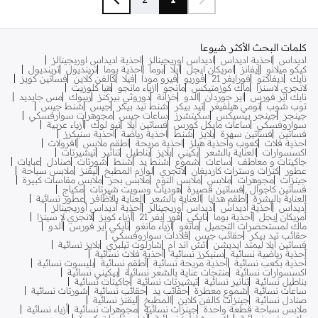
كلمات البحث الأكثر شيوعا
اديداس
احذية اديداس
اديداس اوريجينالز
احذية اديداس اوريجينالز
كيكو ميلانو
إيفانز
امريكان ايجل
ايلا
بوما
احذية بوما
ترينديول
ترينديول
نايك
ديفاكتو
فورايفر 21
فوريو
فيرو مودا
فيلا
كالفن كلاين
فساتين كويز
لانجري لاسنزا
ماك كوزمتيكس
مانجو
ازياء مانجو
هيا كلوزيت
نايك اير فورس
اير جوردان
الدو
خزانة
دوروثي بيركنز
ريبوك
مس جايديد
توب شوب
تومي هيلفيغر
تيد بيكر
شنط تيد بيكر
جيس
شنط جيس
جينجر
جينجر بيسيكس
سكيتشرز
ساعات جيس
مجوهرات سوارفسكي
سواروفسكي
ساعات مايكل كورس
فساتين ايلا
نيو لوك
أزياء عربية
فساتين
فساتين سهرة
بلايز
شنط
احذية رياضة
احذية سنيكرز
احذية فلات
كعوب واحذية هيلز
احذية مريحة
اطقم ملابس
افرولات
اكسسوارات
العناية بالشعر
بكيني
بلايز
بناطيل
تنانير
تيشيرتات
جاكيتات و معاطف
ساعات
شموع
شنط يد
شنط
شورتات
صنادل
عبايات
عطور
كنزات وسترات كارديغان
لانجري
لوازم المطبخ
ليقنز
ملابس سباحة
جينزات
مجوهرات
ملابس
ملابس النوم
ملابس بحر
ملابس مقاسات كبيرة
فساتين كاجوال
فساتين قصيرة
هوديات وسويت شيرتات
مكياج
العناية بالبشرة
أطقم هدايا
العناية بالشعر
العناية بالأظافر
عطور نسائية
أديداس
أحذية أديداس
أديداس أوريجينالز
أحذية أديداس أوريجينالز
أمريكان إيجل
أحذية بوما
نايكي
فور إيفر 21
أزياء كويز
لانجري لا سينزا
ماك لمستحضرات التجميل
مانغو
أزياء مانغو
نايكي اير فورس
ألدو
حقائب تيد بيكر
حقائب جيس
قلادات سواروفسكي
فساتين ايلا ليمتد ايديشن
اتش اند ام
شارلوت تيلبري
بلايز نسائية
أحذية رياضية نسائية
سنيكرز نسائية
أحذية فلات نسائية
أحذية بكعب نسائية
أحذية مريحة نسائية
أطقم نسائية
بليسوت نسائية
اكسسوارات نسائية
منتجات عناية بالشعر نسائية
بيكيني نسائية
بناطيل نسائية
تنانير نسائية
تيشيرتات نسائية
جاكيتات نسائية
ساعات نسائية
شموع معطرة
حقائب يد
حقائب نسائية
شورتات نسائية
صنادل نسائية
جينزات كالفن كلاين
المطبخ
ليقنز نسائية
ملابس سباحة قطعة واحدة
جينزات نسائية
مجوهرات نسائية
أزياء نسائية
ملابس نوم نسائية
ملابس شاطئ نسائية
أزياء مقاسات كبيرة