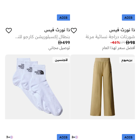
ADIB
ADIB
ذا نورث فيس
ذا نورث فيس
شورتات دراجة نسائية مرنة
بنطال إكسبلوريشن كارجو للنساء

499

98
-
46
%
179
أفضل سعر لهذا العام
توصيل مجاني
بريميوم
للجنسين
3
+
2
+
ADIB
ADIB