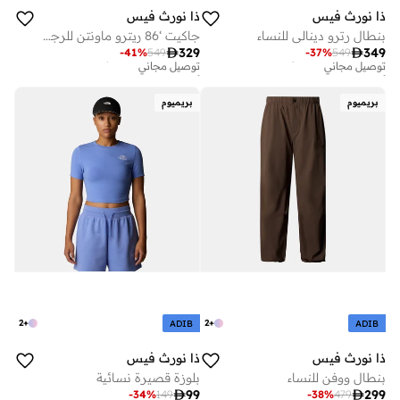
ذا نورث فيس
ذا نورث فيس
بنطال رترو دينالي للنساء
جاكيت ‘86 ريترو ماونتن للرجال
أفضل سعر لهذا العام
أفضل سعر لهذا العام

329

349
-
41
%
549
-
37
%
549
توصيل مجاني
توصيل مجاني
أفضل سعر لهذا العام
أفضل سعر لهذا العام
توصيل مجاني
توصيل مجاني
بريميوم
بريميوم
2
+
2
+
ADIB
ADIB
ذا نورث فيس
ذا نورث فيس
بنطال ووفن للنساء
بلوزة قصيرة نسائية
أفضل سعر لهذا العام

99

299
-
34
%
149
-
38
%
479