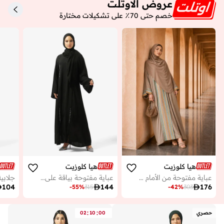
عروض الاوتلت
خصم حتى 70٪ على تشكيلات مختارة
هيا كلوزيت
هيا كلوزيت
عباية مفتوحة من الأمام مزينة ومطرزة
عباية مفتوحة بياقة على شكل حرف مزينة بالدانتيل
جلابي

104

144

176
-
55
%
315
-
42
%
303
:
:
حصري
00
10
02