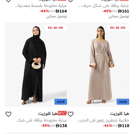
عباية بياقة على شكل حرف مزينة بخطوط
عباية مفتوحة بلمسة معدنية عصرية أنيقة
أفضل سعر خلال آخر 30 يوم
أفضل سعر خلال آخر 30 يوم

164

161
-
44
%
292
-
45
%
292
توصيل مجاني
توصيل مجاني
أفضل سعر خلال آخر 30 يوم
أفضل سعر خلال آخر 30 يوم
توصيل مجاني
توصيل مجاني
:
:
:
:
02
10
00
02
10
00
ADIB
ADIB
هيا كلوزيت
هيا كلوزيت
جلابية بتطريز زهور في الجزء الأمامي
عباية مفتوحة بياقة على شكل حرف مزينة

138

118
-
55
%
303
-
41
%
198