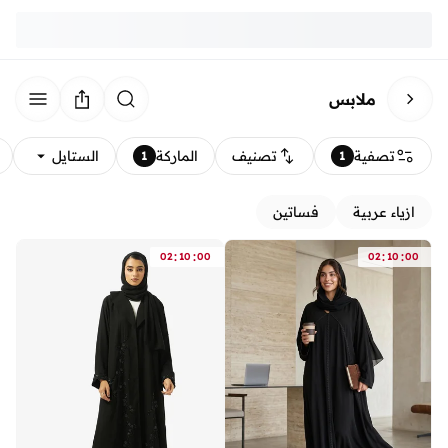
ملابس
تصفية
تصنيف
الماركة
الستايل
1
1
ازياء عربية
فساتين
:
:
:
:
02
10
00
02
10
00