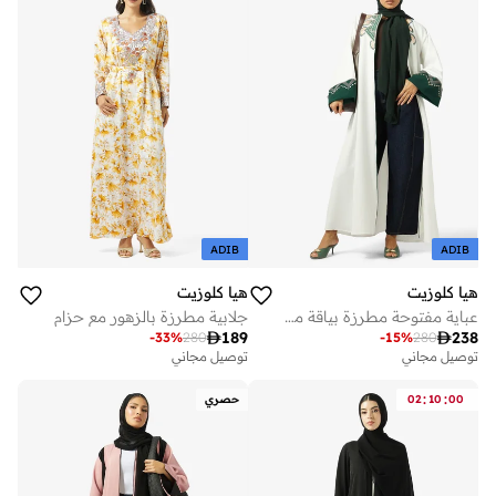
ADIB
ADIB
هيا كلوزيت
هيا كلوزيت
عباية مفتوحة مطرزة بياقة مستديرة
جلابية مطرزة بالزهور مع حزام

189

238
-
33
%
280
-
15
%
280
توصيل مجاني
توصيل مجاني
:
:
00
10
02
حصري