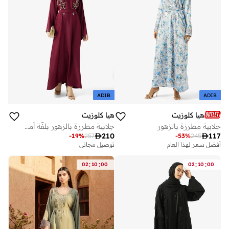
ADIB
ADIB
هيا كلوزيت
هيا كلوزيت
جلابية مطرزة بالزهور
جلابية مطرزة بالزهور بلفّة أمامية وحزام

210

117
-
19
%
257
-
53
%
245
أفضل سعر لهذا العام
توصيل مجاني
:
:
:
:
02
10
00
02
10
00