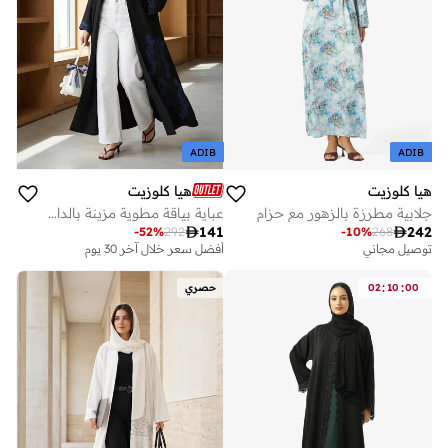
ADIB
ADIB
هيا كلوزيت
هيا كلوزيت
جلابية مطرزة بالزهور مع حزام
عباية بياقة مطوية مزينة بالدانتيل

141

242
-
52
%
292
-
10
%
268
توصيل مجاني
أفضل سعر خلال آخر 30 يوم
:
:
00
10
02
حصري