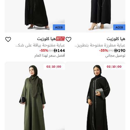
ADIB
ADIB
هيا كلوزيت
هيا كلوزيت
عباية مطرزة مفتوحة بتطريز يدوي
عباية مفتوحة بياقة على شكل حرف مزينة بالدانتيل

144

190
-
55
%
315
-
35
%
292
توصيل مجاني
أفضل سعر لهذا العام
:
:
:
:
02
10
00
02
10
00