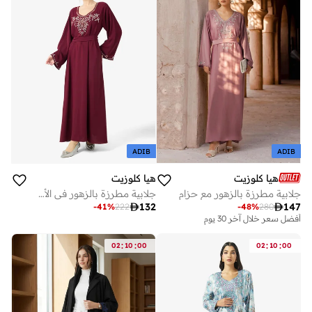
ADIB
ADIB
هيا كلوزيت
هيا كلوزيت
جلابية مطرزة بالزهور مع حزام
جلابية مطرزة بالزهور في الأمام مع حزام

132

147
-
41
%
222
-
48
%
280
أفضل سعر خلال آخر 30 يوم
:
:
:
:
02
10
00
02
10
00