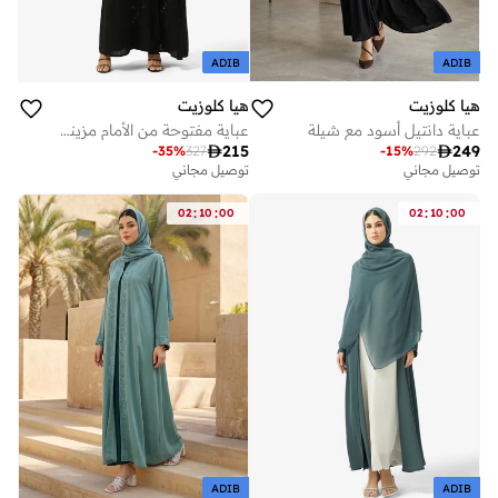
ADIB
ADIB
هيا كلوزيت
هيا كلوزيت
عباية دانتيل أسود مع شيلة
عباية مفتوحة من الأمام مزينة بنقوش بنمط زهور مع ياقة لابيل

215

249
-
35
%
327
-
15
%
292
توصيل مجاني
توصيل مجاني
:
:
:
:
02
10
00
02
10
00
ADIB
ADIB