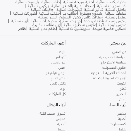
أحذية بكعب نسائية
أحذية مريحة نسائية
أطقم نسائية
بليسوت نسائية
اكسسوارات نسائية
منتجات عناية بالشعر نسائية
بيكيني نسائية
بناطيل نسائية
تنانير نسائية
تيشيرتات نسائية
جاكيتات نسائية
ساعات نسائية
شموع معطرة
حقائب يد
حقائب نسائية
شورتات نسائية
صنادل نسائية
جينزات كالفن كلاين
المطبخ
ليقنز نسائية
ملابس سباحة قطعة واحدة
جينزات نسائية
مجوهرات نسائية
أزياء نسائية
ملابس نوم نسائية
ملابس شاطئ نسائية
أزياء مقاسات كبيرة
فساتين عصرية مريحة
سويتشيرتات نسائية
أطقم هدايا نسائية
أظافر
عن نمشي
أشهر الماركات
عن نمشي
نايك
سياسة الخصوصية
أديداس
سياسة الاسترجاع
نيو بالانس
حقوق المستهلك
جس
المملكة العربية السعودية
تومي هيلفيغر
الإمارات العربية المتحدة
اتش اند ام
الكويت
كالفن كلاين
قطر
بوما
البحرين
كل الماركات
عمان
أزياء النساء
أزياء الرجال
ملابس
تسوق حسب الفئة
أحذية
ملابس
اكسسوارات
أحذية
شنط
شنط