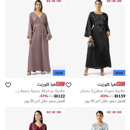
:
:
:
:
02
10
00
02
10
00
ADIB
ADIB
هيا كلوزيت
هيا كلوزيت
جلابية سوداء مطرزة بحزام
جلابية بزخرفة يدوية بنمط زهور في الجزء الأمامي وتطريز خرز

122

139
-
57
%
280
-
53
%
292
أفضل سعر خلال آخر 30 يوم
أفضل سعر خلال آخر 30 يوم
:
:
:
:
02
10
00
02
10
00