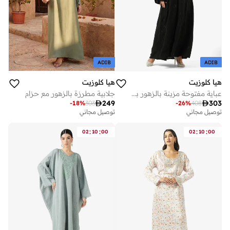
ADIB
ADIB
هيا كلوزيت
هيا كلوزيت
عباية مفتوحة مزينة بالزهور بياقة على شكل
جلابية مطرزة بالزهور مع حزام

249

303
-
18
%
303
-
26
%
408
توصيل مجاني
توصيل مجاني
:
:
:
:
02
10
00
02
10
00