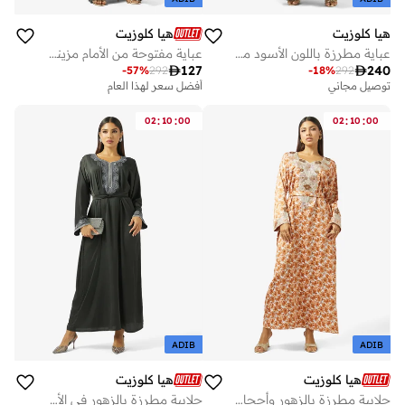
هيا كلوزيت
هيا كلوزيت
عباية مطرزة باللون الأسود مع شيلا
عباية مفتوحة من الأمام مزينة ومطرزة بنقوش بنمط زهور

127

240
-
57
%
292
-
18
%
292
توصيل مجاني
أفضل سعر لهذا العام
:
:
:
:
02
10
00
02
10
00
ADIB
ADIB
هيا كلوزيت
هيا كلوزيت
جلابية مطرزة بالزهور وأحجار وزينة وحزام
جلابية مطرزة بالزهور في الأمام مع حزام