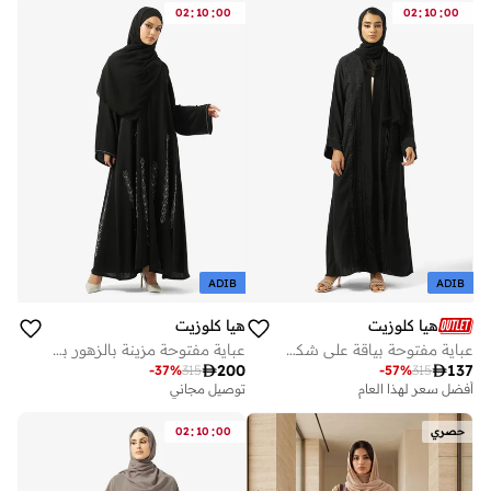
:
:
:
:
02
10
00
02
10
00
ADIB
ADIB
هيا كلوزيت
هيا كلوزيت
عباية مفتوحة بياقة على شكل حرف وتفاصيل دانتيل وطيات
عباية مفتوحة مزينة بالزهور بياقة على شكل

200

137
-
37
%
315
-
57
%
315
أفضل سعر لهذا العام
توصيل مجاني
:
:
حصري
00
10
02