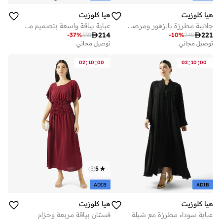
هيا كلوزيت
هيا كلوزيت
جلابية مطرزة بالزهور ومرصعة بالأحجار مع حزام
عباية بياقة واسعة بتصميم مفتوح مزينة بالزهور

214

221
-
37
%
338
-
10
%
245
توصيل مجاني
توصيل مجاني
:
:
:
:
02
10
00
02
10
00
)
3
(
5
ADIB
ADIB
هيا كلوزيت
هيا كلوزيت
عباية سوداء مطرزة مع شيلة
فستان بياقة مربعة وحزام
أفضل سعر خلال آخر 30 يوم