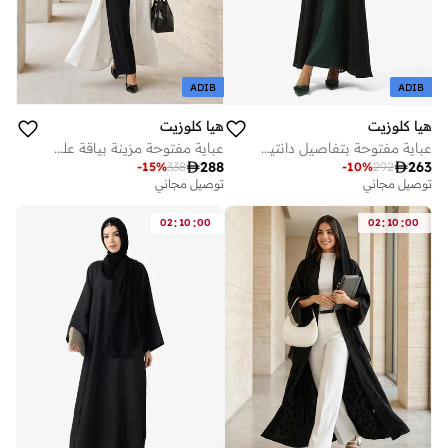
ADIB
ADIB
هيا كلوزيت
هيا كلوزيت
عباية مفتوحة بتفاصيل دانتيل زهري
عباية مفتوحة مزينة بياقة على شكل حرف

288

263
-
15
%
338
-
10
%
292
توصيل مجاني
توصيل مجاني
:
:
:
:
02
10
00
02
10
00