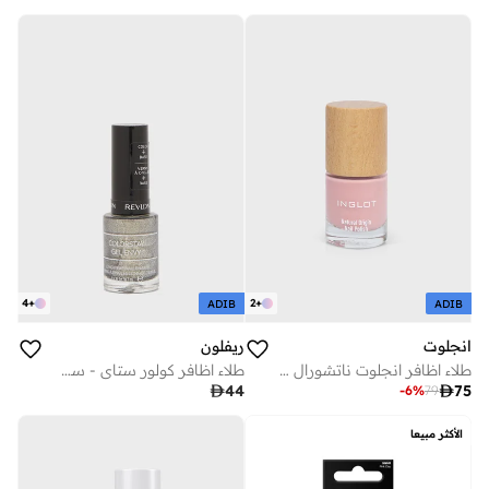
4
+
2
+
ADIB
ADIB
انجلوت
ريفلون
طلاء اظافر انجلوت ناتشورال اوريجين - فري سبيريتد 006
طلاء اظافر كولور ستاي - سموك اند ميرورز

44

75
-
6
%
79
الأكثر مبيعا