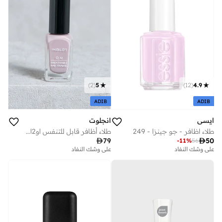
)
2
(
5
)
12
(
4.9
ADIB
ADIB
ايسي
انجلوت
طلاء اظافر - جو جينزا - 249
طلاء أظافر قابل للتنفس او2ام - 678

79

50
-
11
%
56
على وشك النفاد
على وشك النفاد