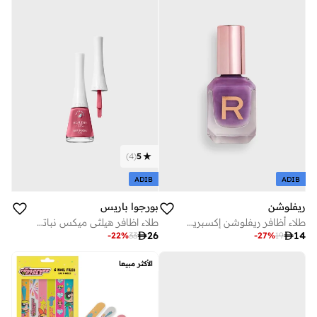
)
4
(
5
ADIB
ADIB
ريفلوشن
بورجوا باريس
طلاء أظافر ريفلوشن إكسبريس - ارجواني جريب
طلاء اظافر هيلثي ميكس نباتي - 200 وانس اند فلو-رال، 12 مل

26

14
-
22
%
33
-
27
%
19
الأكثر مبيعا