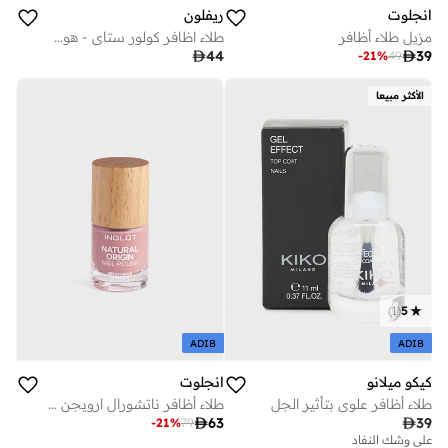
انجلوت
ريفلون
مزيل طلاء أظافر
طلاء اظافر كولور ستاي - هوت هاند

44

39
-
21
%
49
الأكثر مبيعا
)
1
(
5
ADIB
ADIB
انجلوت
كيكو ميلانو
طلاء أظافر ناتشورال ارويجن بيل مارسالا 039
طلاء أظافر علوي بتأثير الجل

63

39
-
21
%
79
على وشك النفاد