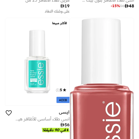
مزيل طلاء الأظافر 25 مل

48

19
-
15
%
56
على وشك النفاد
الأكثر مبيعا
)
1
(
5
ADIB
ايسي
اسي طلاء أساسي للأظافر هير تو ستاي 13.5 مل

56
في 90 دقيقة!