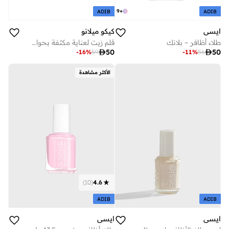
9
+
ADIB
ADIB
كيكو ميلانو
ايسي
قلم زيت لعناية مكثفة بحواف الاظافر
طلاء أظافر – بلانك

50

50
-
16
%
59
-
11
%
56
الأكثر مشاهدة
)
10
(
4.6
ADIB
ADIB
ايسي
ايسي