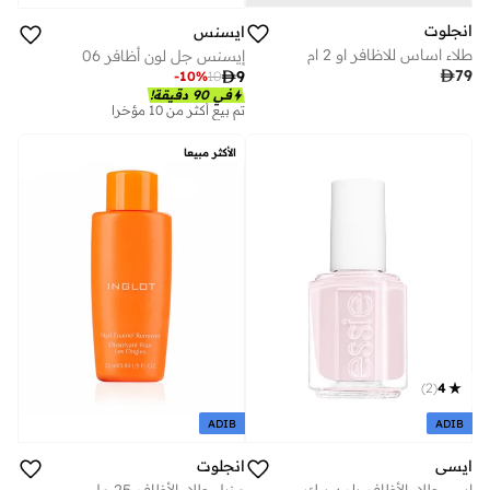
انجلوت
ايسنس
طلاء اساس للاظافر او 2 ام
إيسنس جل لون أظافر 06

79

9
-
10
%
10
في 90 دقيقة!
تم بيع أكثر من 10 مؤخرا
الأكثر مبيعا
)
2
(
4
ADIB
ADIB
ايسي
انجلوت
اسي طلاء الأظافر بلون بيك شوو 13.5 مل