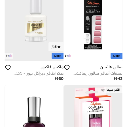
)
3
(
5
7
+
5
+
ADIB
ADIB
سالي هانسن
ماكس فاكتور
لصقات أظافر صالون إيفاكت - بينك كلاي
طلاء اظافر ميراكل بيور - 155 كوكونت ميلك

30

43
الأكثر مبيعا