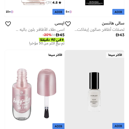
)
39
(
4.8
15
+
5
+
ADIB
ADIB
سالي هانسن
ايسي
لصقات أظافر صالون إيفاكت - باف آند تامبل
اسي طلاء الأظافر بلون باليه سليبرز 13.5 مل

45

43
-
20
%
56
على وشك النفاد
في 90 دقيقة!
تم بيع أكثر من 50 مؤخرا
على وشك النفاد
تم بيع أكثر من 50 مؤخرا
الأكثر مبيعا
الأكثر مبيعا
ADIB
ADIB