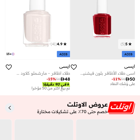
)
41
(
4.9
)
5
(
5
15
+
ADIB
ADIB
ايسي
ايسي
اسي طلاء الأظافر بلون فيشنيت ستوكينجز 13.5 مل
طلاء اظافر - مارشملو كلاود - #63
تم بيع أكثر من 10 مؤخرا

48

50
-
15
%
56
-
11
%
56
على وشك النفاد
على وشك النفاد
في 90 دقيقة!
تم بيع أكثر من 50 مؤخرا
تم بيع أكثر من 10 مؤخرا
على وشك النفاد
على وشك النفاد
تم بيع أكثر من 50 مؤخرا
عروض الاوتلت
خصم حتى 70٪ على تشكيلات مختارة