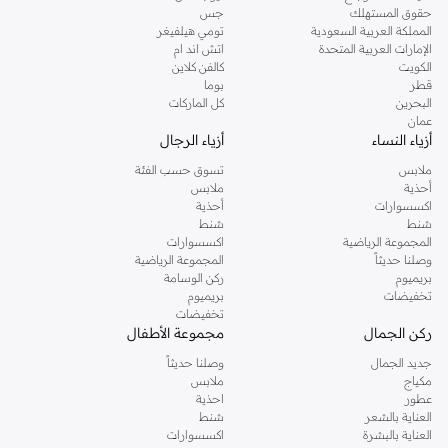
واسع من الألوان واللمسات النهائية والتركيبات لإنشاء أي إطلالة ترغبين بها.
حقوق المستهلك
جس
المملكة العربية السعودية
تومي هيلفيغر
كريمي كلاسيكي:
لمسات نهائية ناعمة وغير شفافة بكل درجات الألوان التي يمكن
الإمارات العربية المتحدة
اتش اند ام
تخيلها.
الكويت
كالفن كلاين
قطر
بوما
لامع وبراق:
أضيفي البريق والبعد بتأثيرات مبهرة.
البحرين
كل الماركات
عمان
لمسات نهائية مطفية:
بدائل أنيقة وعصرية للمعان العالي.
أزياء النساء
أزياء الرجال
طلاءات بتأثير الجل:
احصلي على لمعان عالٍ ويدوم طويلاً دون الحاجة لمصباح UV.
ملابس
تسوق حسب الفئة
أساسيات العناية بالأظافر
أحذية
ملابس
اكسسوارات
أحذية
حافظي على أظافرك صحية وقوية مع مجموعتنا من منتجات العناية الأساسية. العناية
شنط
شنط
السليمة هي أساس الأظافر الجميلة.
المجموعة الرياضية
اكسسوارات
وصلنا حديثاً
المجموعة الرياضية
طبقات أساسية:
تحمي ظفرك الطبيعي وتحسن التصاق الطلاء.
بريميوم
ركن الوسامة
تخفيضات
بريميوم
طبقات علوية:
تثبت اللون، تضيف لمعانًا، وتمنع التقشر.
تخفيضات
ركن الجمال
مجموعة الأطفال
مقويات الأظافر:
تقوي الأظافر الضعيفة أو الهشة.
جديد الجمال
وصلنا حديثاً
علاجات الجلد حول الأظافر:
تغذي وترطب الجلد حول الأظافر لمظهر نظيف.
مكياج
ملابس
مزيلات الطلاء:
تركيبات لطيفة وفعالة لتنظيف أظافرك.
عطور
احذية
العناية بالشعر
شنط
فن الأظافر والإكسسوارات
العناية بالبشرة
اكسسوارات