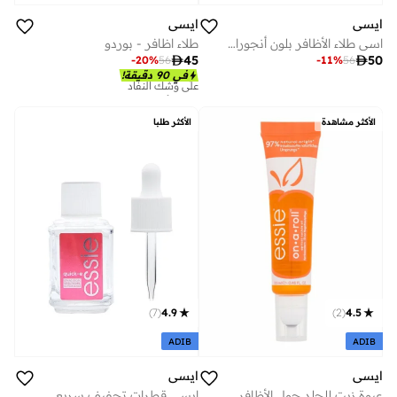
ايسي
ايسي
اسي طلاء الأظافر بلون أنجورا كاردي 13.5 مل
طلاء اظافر - بوردو

45

50
-
20
%
56
-
11
%
56
تم بيع أكثر من 30 مؤخرا
في 90 دقيقة!
على وشك النفاد
تم بيع أكثر من 30 مؤخرا
على وشك النفاد
الأكثر مشاهدة
الأكثر طلبا
)
7
(
4.9
)
2
(
4.5
ADIB
ADIB
ايسي
ايسي
عبوة زيت للجلد حول الأظافر بكرة دوارة سعة 13.5 مل
إيسي قطرات تجفيف سريعة للطلاء