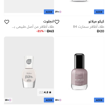
19
+
ADIB
ADIB
كيكو ميلانو
انجلوت
طلاء أظافر سمارت 84
طلاء أظافر من أصل طبيعي بنكهة فراولة شيك 054

63

20
-
21
%
79
)
12
(
4.8
18
+
18
+
ADIB
ADIB