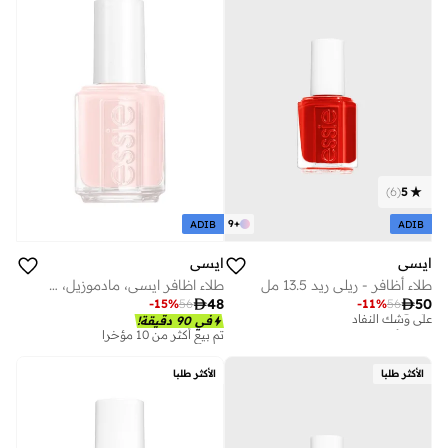
)
6
(
5
9
+
ADIB
ADIB
ايسي
ايسي
طلاء أظافر - ريلي ريد 13.5 مل
طلاء اظافر ايسي، مادموزيل، 13.5 مل
تم بيع أكثر من 10 مؤخرا

48

50
-
15
%
56
-
11
%
56
على وشك النفاد
في 90 دقيقة!
تم بيع أكثر من 10 مؤخرا
تم بيع أكثر من 10 مؤخرا
على وشك النفاد
الأكثر طلبا
الأكثر طلبا