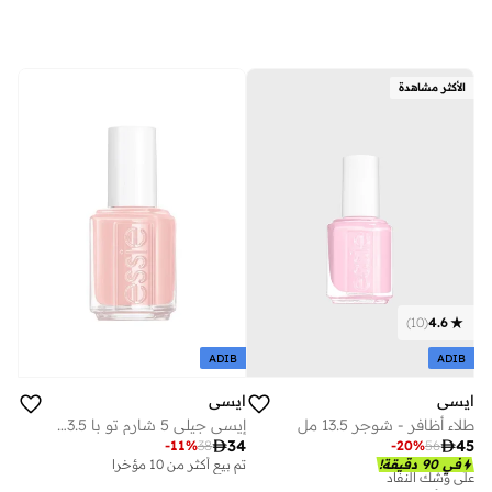
الأكثر مشاهدة
)
10
(
4.6
ADIB
ADIB
ايسي
ايسي
إيسي جيلي 5 شارم تو با 13.5 مل 260
طلاء أظافر - شوجر 13.5 مل

34

45
-
11
%
38
-
20
%
56
تم بيع أكثر من 30 مؤخرا
تم بيع أكثر من 10 مؤخرا
في 90 دقيقة!
على وشك النفاد