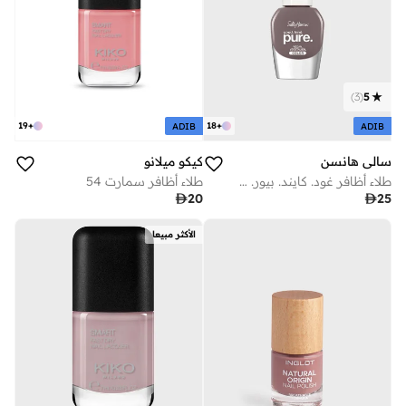
)
3
(
5
19
+
18
+
ADIB
ADIB
سالي هانسن
كيكو ميلانو
طلاء أظافر غود. كايند. بيور. سالي هانسن 10 مل - سوذنغ سلايت
طلاء أظافر سمارت 54

20

25
الأكثر مبيعا