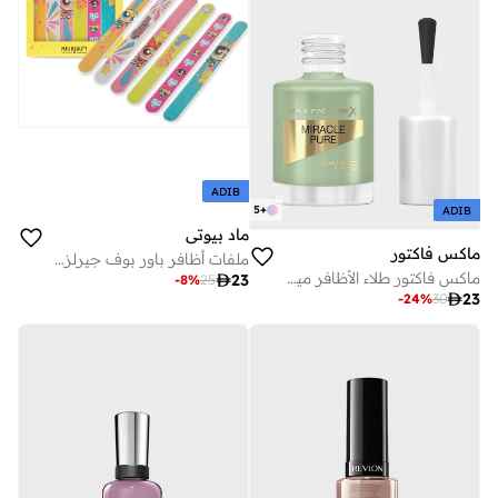
ADIB
5
+
ADIB
ماد بيوتي
ماكس فاكتور
ملفات أظافر باور بوف جيرلز فائقة اللطافة
ماكس فاكتور طلاء الأظافر ميراكل بيور، مجموعة هيلينج كريستال، لاكي چايد، 12 مل

23
-
8
%
25

23
-
24
%
30