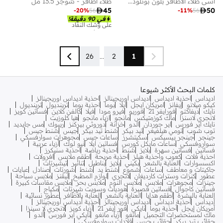
اسي طلاء الأظافر بلون بوتلودس اوف لوف 13.5 مل
طلاء أظافر - شوجر 13.5 مل

45

50
-
20
%
56
-
11
%
56
تم بيع أكثر من 30 مؤخرا
في 90 دقيقة!
على وشك النفاد
تم بيع أكثر من 30 مؤخرا
على وشك النفاد
26
...
2
1
كلمات البحث الأكثر شيوعا
اديداس
احذية اديداس
اديداس اوريجينالز
احذية اديداس اوريجينالز
كيكو ميلانو
إيفانز
امريكان ايجل
ايلا
بوما
احذية بوما
ترينديول
ترينديول
نايك
ديفاكتو
فورايفر 21
فوريو
فيرو مودا
فيلا
كالفن كلاين
فساتين كويز
لانجري لاسنزا
ماك كوزمتيكس
مانجو
ازياء مانجو
هيا كلوزيت
نايك اير فورس
اير جوردان
الدو
خزانة
دوروثي بيركنز
ريبوك
مس جايديد
توب شوب
تومي هيلفيغر
تيد بيكر
شنط تيد بيكر
جيس
شنط جيس
جينجر
جينجر بيسيكس
سكيتشرز
ساعات جيس
مجوهرات سوارفسكي
سواروفسكي
ساعات مايكل كورس
فساتين ايلا
نيو لوك
أزياء عربية
فساتين
فساتين سهرة
بلايز
شنط
احذية رياضة
احذية سنيكرز
احذية فلات
كعوب واحذية هيلز
احذية مريحة
اطقم ملابس
افرولات
اكسسوارات
العناية بالشعر
بكيني
بلايز
بناطيل
تنانير
تيشيرتات
جاكيتات و معاطف
ساعات
شموع
شنط يد
شنط
شورتات
صنادل
عبايات
عطور
كنزات وسترات كارديغان
لانجري
لوازم المطبخ
ليقنز
ملابس سباحة
جينزات
مجوهرات
ملابس
ملابس النوم
ملابس بحر
ملابس مقاسات كبيرة
فساتين كاجوال
فساتين قصيرة
هوديات وسويت شيرتات
مكياج
العناية بالبشرة
أطقم هدايا
العناية بالشعر
العناية بالأظافر
عطور نسائية
أديداس
أحذية أديداس
أديداس أوريجينالز
أحذية أديداس أوريجينالز
أمريكان إيجل
أحذية بوما
نايكي
فور إيفر 21
أزياء كويز
لانجري لا سينزا
ماك لمستحضرات التجميل
مانغو
أزياء مانغو
نايكي اير فورس
ألدو
حقائب تيد بيكر
حقائب جيس
قلادات سواروفسكي