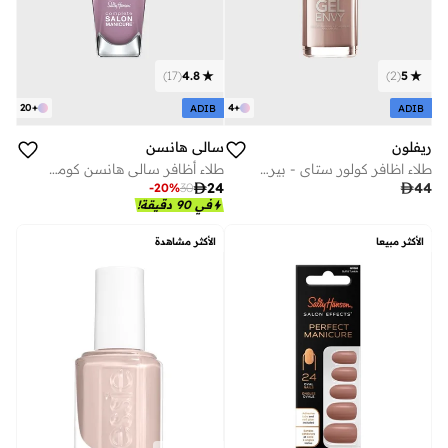
)
2
(
5
)
17
(
4.8
4
+
20
+
ADIB
ADIB
ريفلون
سالي هانسن
طلاء اظافر كولور ستاي - بيرفكت بير
طلاء أظافر سالي هانسن كومبليت 0.5 اونصة - 14.7 مل

44

24
-
20
%
30
في 90 دقيقة!
الأكثر مبيعا
الأكثر مشاهدة