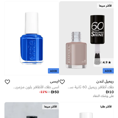
الأكثر مبيعا
)
154
(
4.9
ADIB
ADIB
ريميل لندن
ايسي
طلاء أظافر ريميل 60 ثانية سوبر شاين – 561 يولو – 8 مل
اسي طلاء الأظافر بلون مزمريسد 13.5 مل
تم بيع أكثر من 10 مؤخرا

50

10
-
11
%
56
على وشك النفاد
تم بيع أكثر من 10 مؤخرا
على وشك النفاد
الأكثر طلبا
الأكثر مبيعا