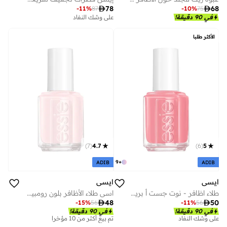

78

68
-
11
%
87
-
10
%
75
في 90 دقيقة!
على وشك النفاد
الأكثر طلبا
)
7
(
4.7
)
6
(
5
9
+
ADIB
ADIB
ايسي
ايسي
طلاء اظافر - نوت جست أً بريتي فيس
اسي طلاء الأظافر بلون رومبير روم 13.5 مل

48

50
-
15
%
56
-
11
%
56
في 90 دقيقة!
في 90 دقيقة!
على وشك النفاد
تم بيع أكثر من 10 مؤخرا