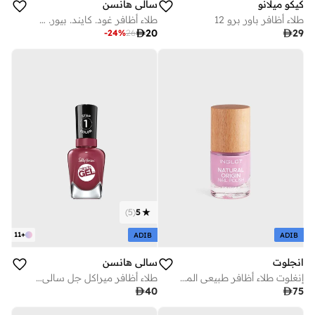
كيكو ميلانو
سالي هانسن
طلاء أظافر باور برو 12
طلاء أظافر غود. كايند. بيور. سالي هانسن 10 مل - وايت تي

20

29
-
24
%
26
)
5
(
5
11
+
ADIB
ADIB
انجلوت
سالي هانسن
إنغلوت طلاء أظافر طبيعي المنشأ يو كيوت ٠٤٠
طلاء أظافر ميراكل جل سالي هانسن 14.7 مل - بيت، بارتي، لوف

75

40