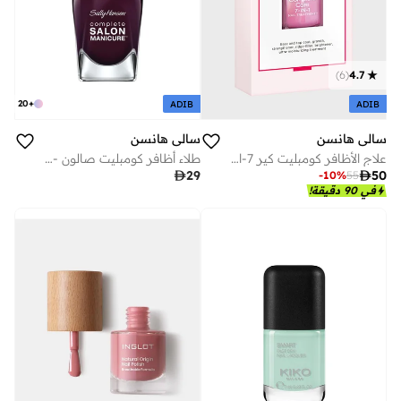
)
6
(
4.7
20
+
ADIB
ADIB
سالي هانسن
سالي هانسن
علاج الأظافر كومبليت كير 7-ان-1 سالي هانسن 13.3 مل
طلاء أظافر كومبليت صالون - 510 - بات أون ذا بلاك، 14.7 مل

50

29
-
10
%
55
في 90 دقيقة!