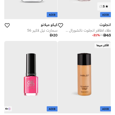
)
3
(
5
ADIB
ADIB
انجلوت
كيكو ميلانو
طلاء اظافر انجلوت ناتشورال اوريجين - برايدال روز 014
سمارت نيل لاكير 56

20

63
-
21
%
79
الأكثر مبيعا
4
+
ADIB
ADIB