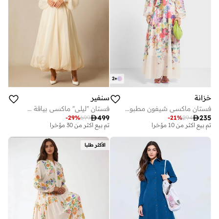
2
+
خزانة
سنفير
فستان ماكسي شيفون مطبوع بالزهور
فستان "ليلي" ماكسي بياقة V عميقة وأكمام منتفخة

499

235
-
29
%
699
-
21
%
294
توصيل مجاني
توصيل مجاني
تم بيع أكثر من 10 مؤخرا
تم بيع أكثر من 30 مؤخرا
توصيل مجاني
توصيل مجاني
الأكثر طلبا
تم بيع أكثر من 10 مؤخرا
تم بيع أكثر من 30 مؤخرا