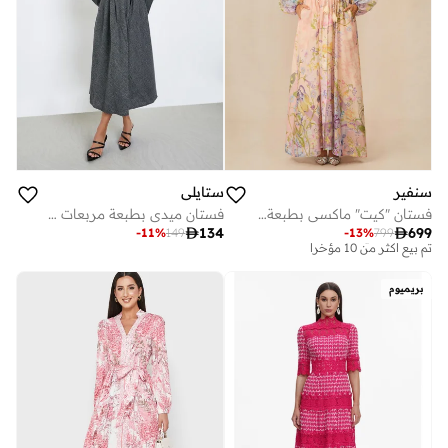
سنفير
ستايلي
فستان "كيت" ماكسي بطبعة الزهور ورباط على الخصر
فستان ميدي بطبعة مربعات وأكمام طويلة

134

699
-
11
%
149
-
13
%
799
توصيل مجاني
تم بيع أكثر من 10 مؤخرا
توصيل مجاني
بريميوم
تم بيع أكثر من 10 مؤخرا