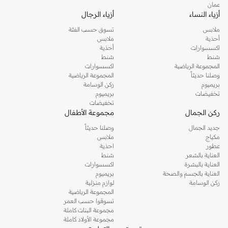
عمان
أزياء النساء
أزياء الرجال
ملابس
تسوق حسب الفئة
أحذية
ملابس
اكسسوارات
أحذية
شنط
شنط
المجموعة الرياضية
اكسسوارات
وصلنا حديثاً
المجموعة الرياضية
بريميوم
ركن الوسامة
تخفيضات
بريميوم
تخفيضات
ركن الجمال
مجموعة الأطفال
جديد الجمال
وصلنا حديثاً
مكياج
ملابس
عطور
احذية
العناية بالشعر
شنط
العناية بالبشرة
اكسسوارات
العناية بالجسم والصحة
بريميوم
ركن الوسامة
لوازم منزلية
المجموعة الرياضية
تسوقوا حسب العمر
مجموعة البنات كاملة
مجموعة الأولاد كاملة