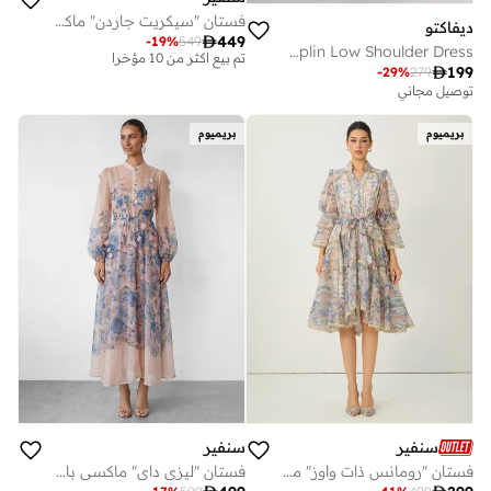
فستان "سيكريت جاردن" ماكسي باللون الوردي بطبعة الزهور وأكمام طويلة
ديفاكتو

449
-
19
%
549
Poplin Low Shoulder Dress
توصيل مجاني

199
-
29
%
279
تم بيع أكثر من 10 مؤخرا
توصيل مجاني
توصيل مجاني
تم بيع أكثر من 10 مؤخرا
بريميوم
بريميوم
سنفير
سنفير
فستان "رومانس ذات واوز" ميدي بأكمام ذات طبقات وطبعة زهور متنوعة
فستان "ليزي داي" ماكسي باللون الأزرق بطبعة الزهور وبأكمام طويلة