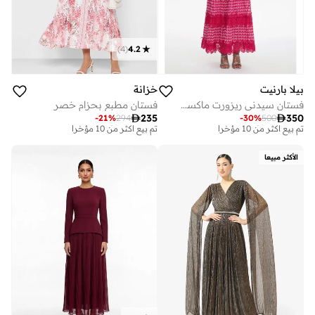
)
4
(
4.2
بيلا بارنيت
خزانة
فستان سيدني ريزورت ماكسي دانتيل فضفاض بنصف كم
فستان مطبع بحزام خصر

235

350
-
21
%
294
-
30
%
500
توصيل مجاني
توصيل مجاني
تم بيع أكثر من 10 مؤخرا
تم بيع أكثر من 10 مؤخرا
توصيل مجاني
توصيل مجاني
الأكثر مبيعا
تم بيع أكثر من 10 مؤخرا
تم بيع أكثر من 10 مؤخرا