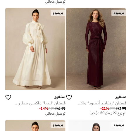
توصيل مجاني
بريميوم
بريميوم
سنفير
سنفير
فستان "ريفايند أتيتيود" ماكسي باللون العنابي بتصميم عقدة ملتوية
فستان "ليديا" ماكسي مطرز بالزهور وبرباط على العنق

649

399
-
14
%
749
-
21
%
499
توصيل مجاني
توصيل مجاني
تم بيع أكثر من 50 مؤخرا
توصيل مجاني
بريميوم
بريميوم
تم بيع أكثر من 50 مؤخرا