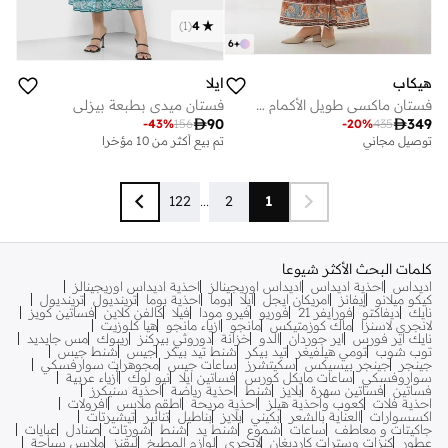
)
1
(
4
6
+
هيكاب
ايلا
فستان ماكسي طويل الأكمام مطبوع بحزام
فستان ميدي بطبعة بيزلي

90

349
-
43
%
156
-
20
%
435
توصيل مجاني
تم بيع أكثر من 10 مؤخرا
122
...
2
1
كلمات البحث الأكثر شيوعا
اديداس
احذية اديداس
اديداس اوريجينالز
احذية اديداس اوريجينالز
كيكو ميلانو
إيفانز
امريكان ايجل
ايلا
بوما
احذية بوما
ترينديول
ترينديول
نايك
ديفاكتو
فورايفر 21
فوريو
فيرو مودا
فيلا
كالفن كلاين
فساتين كويز
لانجري لاسنزا
ماك كوزمتيكس
مانجو
ازياء مانجو
هيا كلوزيت
نايك اير فورس
اير جوردان
الدو
خزانة
دوروثي بيركنز
ريبوك
مس جايديد
توب شوب
تومي هيلفيغر
تيد بيكر
شنط تيد بيكر
جيس
شنط جيس
جينجر
جينجر بيسيكس
سكيتشرز
ساعات جيس
مجوهرات سوارفسكي
سواروفسكي
ساعات مايكل كورس
فساتين ايلا
نيو لوك
أزياء عربية
فساتين
فساتين سهرة
بلايز
شنط
احذية رياضة
احذية سنيكرز
احذية فلات
كعوب واحذية هيلز
احذية مريحة
اطقم ملابس
افرولات
اكسسوارات
العناية بالشعر
بكيني
بلايز
بناطيل
تنانير
تيشيرتات
جاكيتات و معاطف
ساعات
شموع
شنط يد
شنط
شورتات
صنادل
عبايات
عطور
كنزات وسترات كارديغان
لانجري
لوازم المطبخ
ليقنز
ملابس سباحة