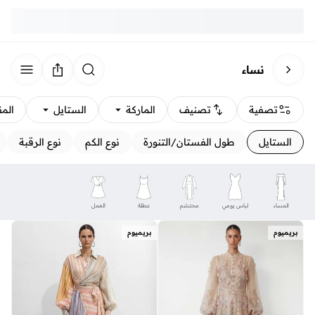
نساء
تصفية
تصنيف
الماركة
الستايل
الم
الستايل
طول الفستان/التنورة
نوع الكم
نوع الرقبة
المساء
لباس يومي
محتشم
عطلة
العمل
بريميوم
بريميوم