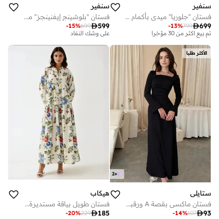
سنفير
سنفير
فستان "جلوريا" ميدي بأكمام طويلة وحافة واسعة
فستان "بلوشينج إيفنينجز" ماكسي باللون الوردي بياقة V عميقة وتصميم منسدل بظهر متدلي

599

699
-
15
%
699
-
13
%
799
توصيل مجاني
توصيل مجاني
تم بيع أكثر من 30 مؤخرا
على وشك النفاد
توصيل مجاني
توصيل مجاني
الأكثر طلبا
تم بيع أكثر من 30 مؤخرا
على وشك النفاد
2
+
ستايلي
هيكاب
فستان ماكسي بقصة A ورقبة مربعة - أسود
فستان طويل بياقة مستديرة بنقشة زهور وملمس كتان

185

93
-
20
%
229
-
14
%
107