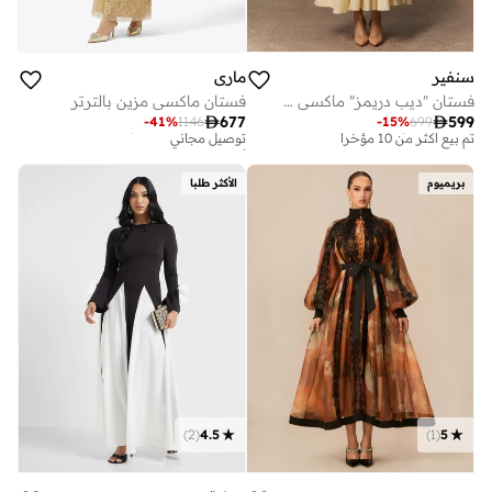
سنفير
ماري
فستان "ديب دريمز" ماكسي من الدانتيل المطرز باللون البيج بأكمام فانوس
فستان ماكسي مزين بالترتر

677

599
-
41
%
1146
-
15
%
699
توصيل مجاني
أفضل سعر لهذا العام
تم بيع أكثر من 10 مؤخرا
توصيل مجاني
توصيل مجاني
أفضل سعر لهذا العام
بريميوم
الأكثر طلبا
تم بيع أكثر من 10 مؤخرا
توصيل مجاني
)
2
(
4.5
)
1
(
5