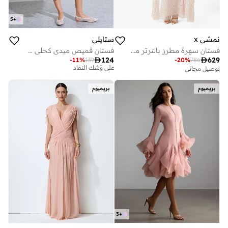
5
+
نمشي x
ستايلي
فستان سهرة مطرز بالترتر مع كاب
فستان قميص ميدي كحلي مخطط

124

629
-
11
%
139
-
20
%
786
توصيل مجاني
تم بيع أكثر من 10 مؤخرا
على وشك النفاد
تم بيع أكثر من 10 مؤخرا
بريميوم
بريميوم
على وشك النفاد
3
+