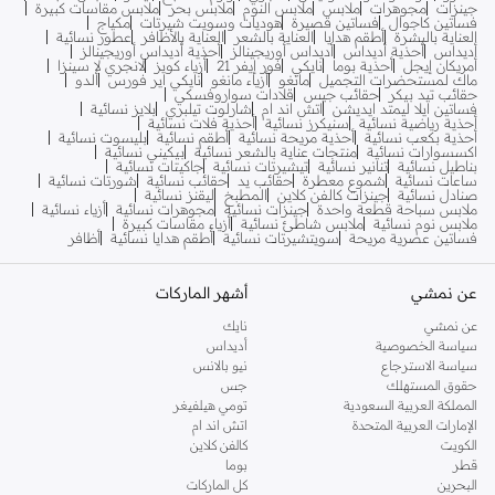
جينزات
مجوهرات
ملابس
ملابس النوم
ملابس بحر
ملابس مقاسات كبيرة
فساتين كاجوال
فساتين قصيرة
هوديات وسويت شيرتات
مكياج
العناية بالبشرة
أطقم هدايا
العناية بالشعر
العناية بالأظافر
عطور نسائية
أديداس
أحذية أديداس
أديداس أوريجينالز
أحذية أديداس أوريجينالز
أمريكان إيجل
أحذية بوما
نايكي
فور إيفر 21
أزياء كويز
لانجري لا سينزا
ماك لمستحضرات التجميل
مانغو
أزياء مانغو
نايكي اير فورس
ألدو
حقائب تيد بيكر
حقائب جيس
قلادات سواروفسكي
فساتين ايلا ليمتد ايديشن
اتش اند ام
شارلوت تيلبري
بلايز نسائية
أحذية رياضية نسائية
سنيكرز نسائية
أحذية فلات نسائية
أحذية بكعب نسائية
أحذية مريحة نسائية
أطقم نسائية
بليسوت نسائية
اكسسوارات نسائية
منتجات عناية بالشعر نسائية
بيكيني نسائية
بناطيل نسائية
تنانير نسائية
تيشيرتات نسائية
جاكيتات نسائية
ساعات نسائية
شموع معطرة
حقائب يد
حقائب نسائية
شورتات نسائية
صنادل نسائية
جينزات كالفن كلاين
المطبخ
ليقنز نسائية
ملابس سباحة قطعة واحدة
جينزات نسائية
مجوهرات نسائية
أزياء نسائية
ملابس نوم نسائية
ملابس شاطئ نسائية
أزياء مقاسات كبيرة
فساتين عصرية مريحة
سويتشيرتات نسائية
أطقم هدايا نسائية
أظافر
عن نمشي
أشهر الماركات
عن نمشي
نايك
سياسة الخصوصية
أديداس
سياسة الاسترجاع
نيو بالانس
حقوق المستهلك
جس
المملكة العربية السعودية
تومي هيلفيغر
الإمارات العربية المتحدة
اتش اند ام
الكويت
كالفن كلاين
قطر
بوما
البحرين
كل الماركات