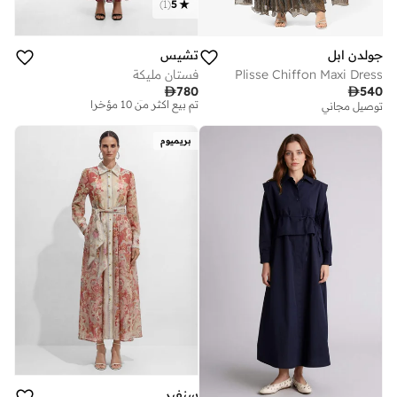
)
1
(
5
جولدن ابل
تشيس
Plisse Chiffon Maxi Dress
فستان مليكة

780

540
توصيل مجاني
توصيل مجاني
تم بيع أكثر من 10 مؤخرا
توصيل مجاني
بريميوم
تم بيع أكثر من 10 مؤخرا
سنفير