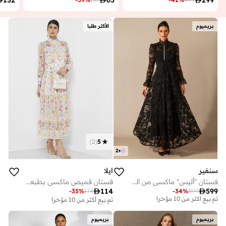
بريميوم
الأكثر طلبا
)
2
(
5
2
+
سنفير
ايلا
فستان "أليس" ماكسي من الدانتيل بنقشة الزهور وبياقة عالية
فستان قميص ماكسي بطبعة الزهور

114

599
-
35
%
174
-
34
%
899
توصيل مجاني
تم بيع أكثر من 10 مؤخرا
تم بيع أكثر من 10 مؤخرا
توصيل مجاني
بريميوم
بريميوم
تم بيع أكثر من 10 مؤخرا