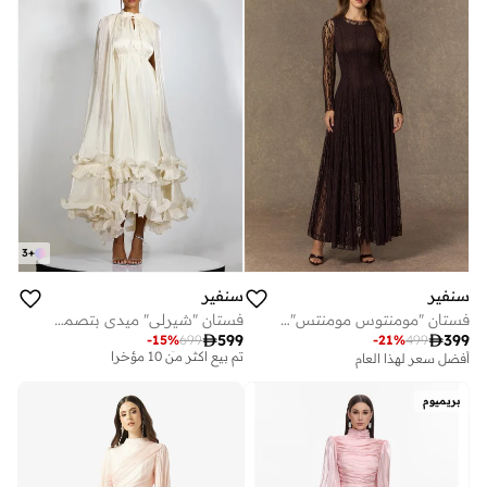
3
+
سنفير
سنفير
فستان "مومنتوس مومنتس" ماكسي باللون البني من الدانتيل الشفاف وبتصميم بكسرات
فستان "شيرلي" ميدي بتصميم الكاب ومزين بالكشكشة

599

399
-
15
%
699
-
21
%
499
أفضل سعر لهذا العام
توصيل مجاني
توصيل مجاني
تم بيع أكثر من 30 مؤخرا
تم بيع أكثر من 10 مؤخرا
أفضل سعر لهذا العام
توصيل مجاني
بريميوم
توصيل مجاني
تم بيع أكثر من 10 مؤخرا
تم بيع أكثر من 30 مؤخرا