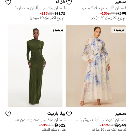
سنفير
خزانة
فستان "ألورينج جلام" ميدي بألواح من الدانتيل باللون البرتقالي
فستان ماكسي بألوان متضاربة

175

599
-
21
%
219
-
15
%
699
توصيل مجاني
توصيل مجاني
تم بيع أكثر من 20 مؤخرا
تم بيع أكثر من 10 مؤخرا
توصيل مجاني
توصيل مجاني
بريميوم
بريميوم
تم بيع أكثر من 20 مؤخرا
تم بيع أكثر من 10 مؤخرا
سنفير
بيلا بارنيت
فستان "مومنت أوف بيوتي" ماكسي باللون الأزرق بطبعة الزهور
فستان ماكسي محبوك من Tryphosa، بتصميم أنيق ومحدد للقوام، وأكمام طويلة مع كسرات

322

549
-
30
%
460
-
16
%
649
توصيل مجاني
توصيل مجاني