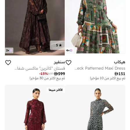
)
1
(
5
2
+
4
+
هيكاب
سنفير
V-Neck Patterned Maxi Dress
فستان "كاترين" ماكسي شفاف من الدانتيل بنقشة الزهور

599

151
-
15
%
699
توصيل مجاني
توصيل مجاني
تم بيع أكثر من 10 مؤخرا
تم بيع أكثر من 30 مؤخرا
توصيل مجاني
توصيل مجاني
الأكثر مبيعا
تم بيع أكثر من 10 مؤخرا
تم بيع أكثر من 30 مؤخرا