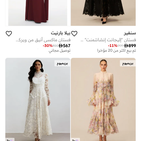
سنفير
بيلا بارنيت
فستان "إليجانت إنشانتمنت" ماكسي من الدانتيل باللون الأسود وبنقشة البولكا دوت
فستان ماكسي أنيق من ويركو، بياقة مربعة وأكمام واسعة.

567

899
-
30
%
810
-
11
%
999
توصيل مجاني
أفضل سعر لهذا العام
تم بيع أكثر من 20 مؤخرا
توصيل مجاني
توصيل مجاني
أفضل سعر لهذا العام
بريميوم
بريميوم
تم بيع أكثر من 20 مؤخرا
توصيل مجاني
2
+
2
+