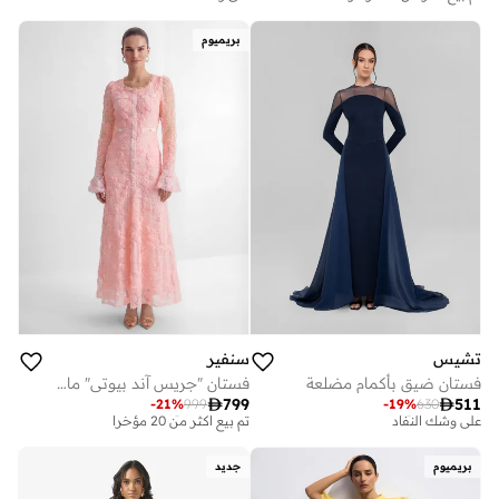
تم بيع أكثر من 10 مؤخرا
على وشك النفاد
توصيل مجاني
توصيل مجاني
بريميوم
تم بيع أكثر من 10 مؤخرا
على وشك النفاد
تشيس
سنفير
فستان ضيق بأكمام مضلعة
فستان "جريس آند بيوتي" ماكسي باللون الوردي مزين بتطبيقات الورد

799

511
-
21
%
999
-
19
%
630
توصيل مجاني
توصيل مجاني
على وشك النفاد
تم بيع أكثر من 20 مؤخرا
توصيل مجاني
توصيل مجاني
بريميوم
جديد
على وشك النفاد
تم بيع أكثر من 20 مؤخرا