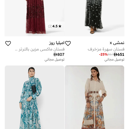
)
2
(
4.5
نمشي x
اميليا روز
فستان سهرة مزخرف
فستان ماكسي مزين بالترتر بياقة دائرية

807

651
-
25
%
867
توصيل مجاني
توصيل مجاني