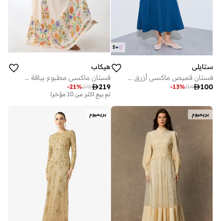
5
+
ستايلي
هيكاب
فستان قميص ماكسي أزرق بأزرار أمامية
فستان ماكسي مطبوع بياقة على شكل حرف وتفاصيل أزرار

219

100
-
21
%
275
-
13
%
114
توصيل مجاني
تم بيع أكثر من 10 مؤخرا
توصيل مجاني
بريميوم
بريميوم
تم بيع أكثر من 10 مؤخرا