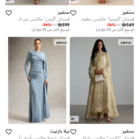
سنفير
سنفير
فستان "أليسيا" ماكسي بطبعة الزهور وأكمام بكشكشة
فستان "أليس" ماكسي من الدانتيل بنقشة الزهور وبياقة عالية

599

549
-
34
%
899
-
36
%
849
توصيل مجاني
توصيل مجاني
تم بيع أكثر من 50 مؤخرا
تم بيع أكثر من 30 مؤخرا
توصيل مجاني
توصيل مجاني
بريميوم
بريميوم
تم بيع أكثر من 50 مؤخرا
تم بيع أكثر من 30 مؤخرا
2
+
سنفير
بيلا بارنيت
فستان "كاترين" ماكسي شفاف من الدانتيل بنقشة الزهور
فستان تيهيلا ماكسي أزرق بأكمام طويلة وتصميم مكشكش