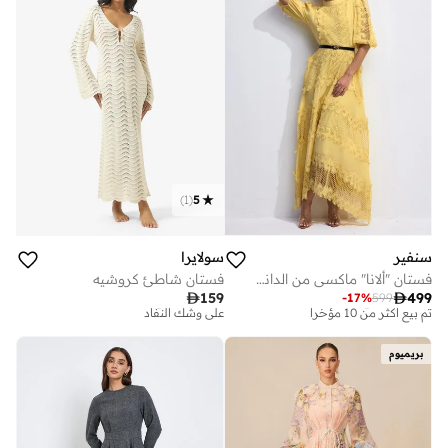
)
1
(
5
سنفير
سولايرا
فستان "ألانا" ماكسي من الدانتيل المطرز بأكمام منتفخة
فستان شاطئ كروشيه

159

499
-
17
%
599
توصيل مجاني
توصيل مجاني
تم بيع أكثر من 10 مؤخرا
على وشك النفاد
توصيل مجاني
توصيل مجاني
بريميوم
تم بيع أكثر من 10 مؤخرا
على وشك النفاد