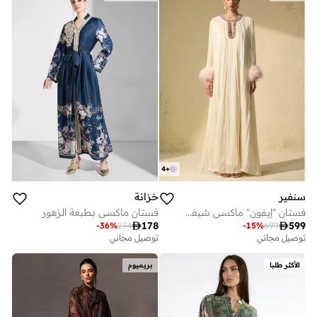
4
+
سنفير
خزانة
فستان "إيفون" ماكسي شيفون بكسرات مزين بالديامانتي والريش
فستان ماكسي بطبعة الزهور

178

599
-
36
%
274
-
15
%
699
توصيل مجاني
توصيل مجاني
الأكثر طلبا
بريميوم