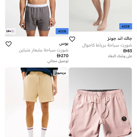
ADIB
14
+
ADIB
جاك اند جونز
بوس
شورت سباحة برباط كاجوال
شورت سباحة بشعار متباين

83

270
على وشك النفاد
توصيل مجاني
بريميوم