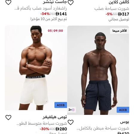
جاست نيتشر
كالفن كلاين
راشغارد أسود صلب بأكمام قصيرة سريع الجفاف
شورت سباحة صلب

141
-
34
%
212

317
-
5
%
333
تم بيع أكثر من 10 مؤخرا
توصيل مجاني
:
:
الأكثر مبيعا
00
09
05
ADIB
2
+
ADIB
تومي هيلفيغر
بوس
شورت سباحة متوسط الطول بخصر مزدوج
أفضل سعر لهذا العام
شورت سباحة مبطن بالكامل مع تطريز شعار ثلاثي الأبعاد

280
-
30
%
400
توصيل مجاني

420