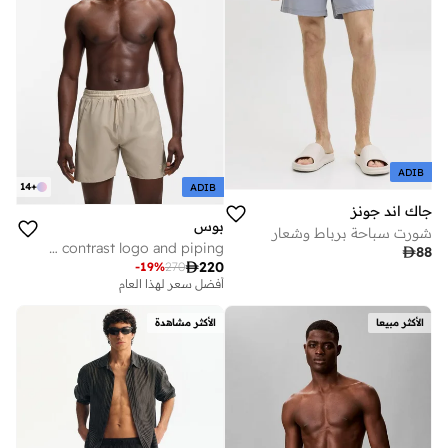
ADIB
14
+
ADIB
جاك اند جونز
بوس
شورت سباحة برباط وشعار
Swim shorts with contrast logo and piping

88

220
-
19
%
270
أفضل سعر لهذا العام
توصيل مجاني
على وشك النفاد
أفضل سعر لهذا العام
الأكثر مبيعا
الأكثر مشاهدة
توصيل مجاني
على وشك النفاد