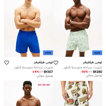
ADIB
ADIB
تومي هيلفيغر
تومي هيلفيغر
شورت سباحة متوسط الطول بطبعة
شورت سباحة متوسط الطول بتطريز علم
أفضل سعر لهذا العام

307

280
-
14
%
356
-
30
%
400
توصيل مجاني
توصيل مجاني
أفضل سعر لهذا العام
توصيل مجاني
:
:
05
09
00