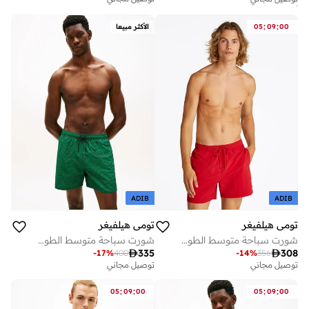
أفضل سعر لهذا العام
توصيل مجاني
:
:
00
09
05
الأكثر مبيعا
ADIB
ADIB
تومي هيلفيغر
تومي هيلفيغر
شورت سباحة متوسط الطول بتطريز علم
شورت سباحة متوسط الطول بطبعة

335

308
-
17
%
400
-
14
%
356
توصيل مجاني
توصيل مجاني
:
:
:
:
05
09
00
05
09
00