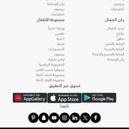
الأقمشة:
ابحث عن البوليستر سريع الجفاف، وخلطات النايلون المريحة، والأقمشة
بريميوم
ركن الوسامة
المطاطية لتحقيق أداء أمثل.
تخفيضات
بريميوم
تخفيضات
الألوان والنقوش:
من الألوان الصلبة الكلاسيكية باللون الأسود والأزرق والرمادي إلى
ركن الجمال
مجموعة الأطفال
نقوش استوائية نابضة بالحياة وأنماط جريئة، اعثر على الأسلوب الذي يعبر عنك.
جديد الجمال
وصلنا حديثاً
إطلالات لكل مناسبة
مكياج
ملابس
عطور
احذية
تنتقل تشكيلة ملابس السباحة وملابس الشاطئ الرجالية لدينا بسلاسة من الشاطئ إلى
العناية بالشعر
شنط
المناسبات الكاجوال.
العناية بالبشرة
اكسسوارات
العناية بالجسم والصحة
بريميوم
استرخاء بجانب المسبح:
اختر شورتات سباحة مريحة مع تي شيرت كاجوال.
ركن الوسامة
لوازم منزلية
المجموعة الرياضية
أيام الشاطئ النشطة:
اختر قمصان واقية من الطفح الجلدي وسراويل سباحة
تسوقوا حسب العمر
قصيرة آمنة لممارسة الرياضات المائية.
مجموعة البنات كاملة
مجموعة الأولاد كاملة
ملابس المنتجع:
شورتات الشاطئ الخفيفة وسراويل السباحة الأنيقة مثالية
تسوق عبر التطبيق
للاستكشاف أو تناول الطعام بالقرب من الساحل.
توصيل سريع ومدفوعات سهلة
تابعنا
الحصول على ملابس السباحة الجديدة أمر بسيط. نقدم توصيلاً سريعاً في جميع أنحاء
الإمارات، بما في ذلك المدن الرئيسية مثل دبي، أبوظبي. استمتع بخيارات دفع آمنة
وعمليات إرجاع سهلة.