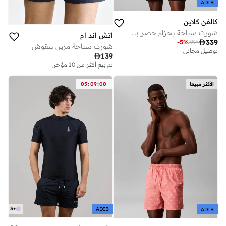
ADIB
كالفن كلاين
شورت سباحة بحزام خصر بشعار مزدوج
اتش اند ام

339
-
5
%
356
شورت سباحة مزين بنقوش
توصيل مجاني

139
تم بيع أكثر من 10 مؤخرا
:
:
الأكثر مبيعا
00
09
05
3
+
ADIB
ADIB