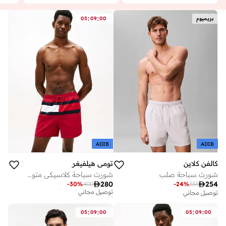
:
:
بريميوم
00
09
05
ADIB
ADIB
كالفن كلاين
تومي هيلفيغر
شورت سباحة صلب
شورت سباحة كلاسيكي متوسط الطول بألوان متضاربة
أفضل سعر لهذا العام

280

254
-
30
%
400
-
24
%
333
توصيل مجاني
توصيل مجاني
أفضل سعر لهذا العام
توصيل مجاني
:
:
:
:
05
09
00
05
09
00