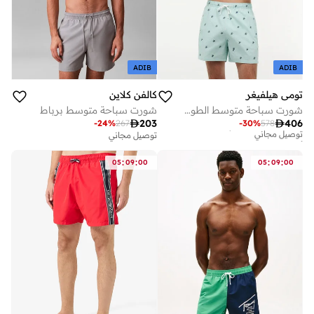
ADIB
ADIB
تومي هيلفيغر
كالفن كلاين
شورت سباحة متوسط الطول مطرز من إيثاكا
شورت سباحة متوسط برباط
أفضل سعر لهذا العام

203

406
-
24
%
267
-
30
%
578
توصيل مجاني
توصيل مجاني
أفضل سعر لهذا العام
توصيل مجاني
:
:
:
:
05
09
00
05
09
00