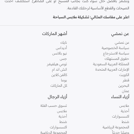
وتشعر بأفضل حال سواء كنت بجانب المسبح أو على الشاطئ. استكشف أحدث
الصيحات والقطع الأساسية لرحلتك القادمة.
اعثر على مقاسك المثالي: تشكيلة ملابس السباحة
تعتبر ملابس السباحة المناسبة مفتاح الاستمتاع بوقتك تحت أشعة الشمس. تقدم
عن نمشي
أشهر الماركات
مجموعتنا الرجالية مجموعة متنوعة من الأساليب لتناسب تفضيلاتك وأنشطتك.
عن نمشي
نايك
شورتات سباحة (Board Shorts):
عملية ومريحة، مثالية للسباحة والاسترخاء.
سياسة الخصوصية
أديداس
متوفرة بأطوال وأنماط مختلفة.
سياسة الاسترجاع
نيو بالانس
حقوق المستهلك
جس
سراويل سباحة قصيرة (Trunks):
خيار كلاسيكي يوفر مقاسًا آمنًا وحرية في
المملكة العربية السعودية
تومي هيلفيغر
الحركة. مثالية للسباحين النشطين.
الإمارات العربية المتحدة
اتش اند ام
الكويت
كالفن كلاين
قمصان واقية من الطفح الجلدي (Rash Guards):
توفر حماية من الشمس
قطر
بوما
والعناصر، وهي ضرورية لممارسة الرياضات المائية.
البحرين
كل الماركات
عمان
شورتات الشاطئ (Beach Shorts):
خفيفة الوزن وسريعة الجفاف، مصممة للراحة
أزياء النساء
أزياء الرجال
داخل الماء وخارجه.
ملابس
تسوق حسب الفئة
خامات فاخرة وألوان زاهية
أحذية
ملابس
اكسسوارات
أحذية
استمتع بأقمشة عالية الجودة تبدو رائعة وتؤدي بشكل جيد. ملابس السباحة لدينا
شنط
شنط
مصنوعة من مواد متينة وسريعة الجفاف، متوفرة بمجموعة من الألوان والنقوش.
المجموعة الرياضية
اكسسوارات
وصلنا حديثاً
المجموعة الرياضية