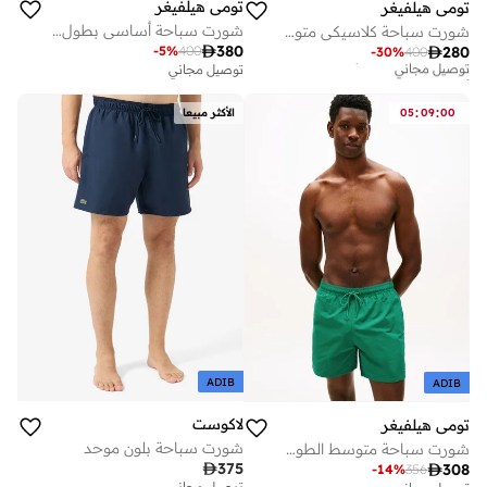
تومي هيلفيغر
تومي هيلفيغر
شورت سباحة أساسي بطول متوسط بنقش العلم
شورت سباحة كلاسيكي متوسط الطول بألوان متداخلة
أفضل سعر لهذا العام

380
-
5
%
400

280
-
30
%
400
توصيل مجاني
توصيل مجاني
أفضل سعر لهذا العام
توصيل مجاني
:
:
00
09
05
الأكثر مبيعا
ADIB
ADIB
لاكوست
تومي هيلفيغر
شورت سباحة بلون موحد
شورت سباحة متوسط الطول بتطريز علم

375

308
-
14
%
356
توصيل مجاني