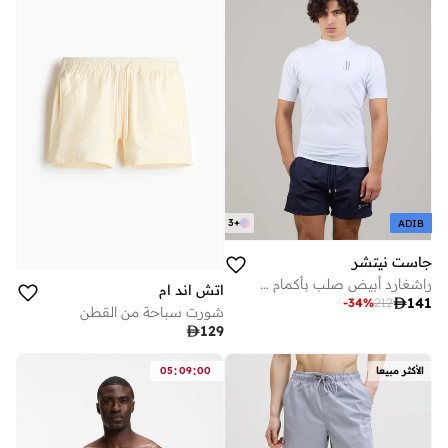
3
+
ADIB
جاست نيتشر
راشغارد أبيض صلب بأكمام قصيرة سريع الجفاف
اتش اند ام

141
-
34
%
212
شورت سباحة من القطن

129
:
:
الأكثر مبيعا
00
09
05