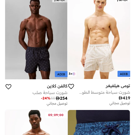
3
+
ADIB
ADIB
تومي هيلفيغر
كالفن كلاين
شورت سباحة متوسط الطول مزين بطبعات
شورت سباحة صلب

419

254
-
24
%
333
توصيل مجاني
توصيل مجاني
:
:
05
09
00