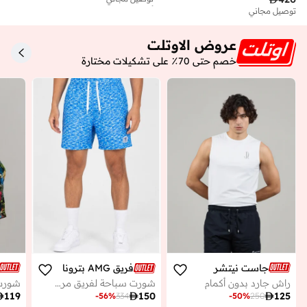
أفضل سعر لهذا العام
توصيل مجاني
توصيل مجاني
عروض الاوتلت
خصم حتى 70٪ على تشكيلات مختارة
جاست نيتشر
فريق AMG بتروناس للفورمولا 1
راش جارد بدون أكمام
شورت سباحة لفريق مرسيدس-آي إم جي بتروناس للفورمولا 1 – ممنوع الغوص

119

125

150
-
50
%
250
-
56
%
334