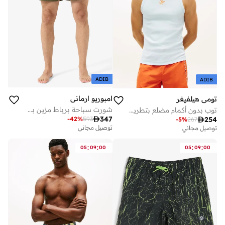
ADIB
ADIB
امبوريو ارماني
تومي هيلفيغر
شورت سباحة برباط مزين بشعار الماركة
توب بدون أكمام مضلع بتطريز شعار

347
-
42
%
593

254
-
5
%
267
توصيل مجاني
توصيل مجاني
:
:
:
:
05
09
00
05
09
00