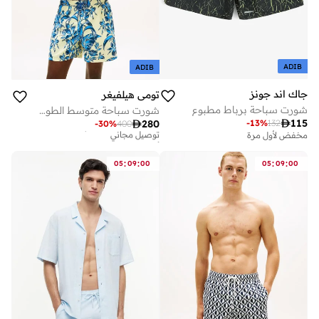
ADIB
ADIB
جاك اند جونز
تومي هيلفيغر
شورت سباحة برباط مطبوع
شورت سباحة متوسط الطول بطبعة
أفضل سعر لهذا العام

115
-
13
%
132

280
-
30
%
400
توصيل مجاني
مخفض لأول مرة
أفضل سعر لهذا العام
توصيل مجاني
:
:
:
:
05
09
00
05
09
00