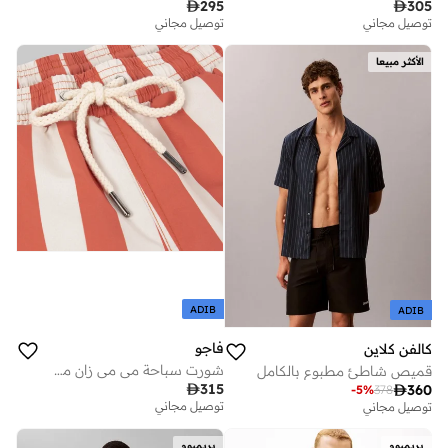

295

305
توصيل مجاني
توصيل مجاني
الأكثر مبيعا
ADIB
ADIB
فاجو
كالفن كلاين
شورت سباحة مي مي زان مخطط باللون البيج والطيني
قميص شاطئ مطبوع بالكامل

315

360
-
5
%
378
توصيل مجاني
توصيل مجاني
بريميوم
بريميوم