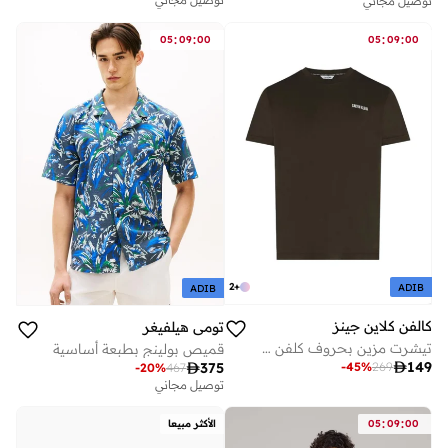
توصيل مجاني
:
:
:
:
05
09
00
05
09
00
2
+
ADIB
ADIB
كالفن كلاين جينز
تومي هيلفيغر
تيشرت مزين بحروف كلفن كلاين
قميص بولينج بطبعة أساسية

149
-
45
%
269

375
-
20
%
467
توصيل مجاني
:
:
00
09
05
الأكثر مبيعا