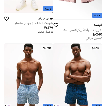
ADIB
ADIB
تومي جينز
شورت للشاطئ مزين بشعار
فيسلا

279
شورت سباحة إيكولاستيك فلامينجو . بوصة
توصيل مجاني

240
توصيل مجاني
بريميوم
بريميوم
3
+
3
+