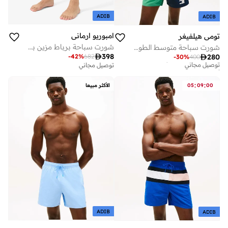
ADIB
ADIB
امبوريو ارماني
تومي هيلفيغر
شورت سباحة برباط مزين بشعار الماركة
شورت سباحة متوسط الطول بألوان متباينة
أفضل سعر لهذا العام

398
-
42
%
682

280
-
30
%
400
توصيل مجاني
توصيل مجاني
أفضل سعر لهذا العام
توصيل مجاني
:
:
00
09
05
الأكثر مبيعا
ADIB
ADIB