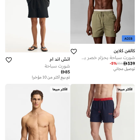
ADIB
كالفن كلاين
شورت سباحة بحزام خصر بشعار مزدوج
اتش اند ام

339
-
5
%
356
شورت سباحة
توصيل مجاني

85
تم بيع أكثر من 10 مؤخرا
الأكثر مبيعا
الأكثر مبيعا