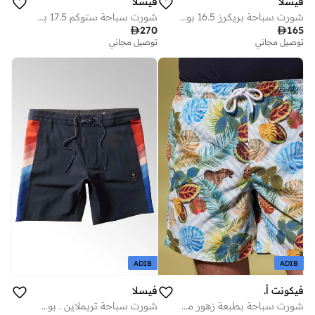
فيسلا
فيسلا
شورت سباحة بريكرز 16.5 بوصة إيكولاستيك جاد
شورت سباحة ستوكم 17.5 بوصة صن بيرن

270

165
توصيل مجاني
توصيل مجاني
ADIB
ADIB
فيكونت أ.
فيسلا
شورت سباحة بطبعة زهور ميداس
شورت سباحة تريملاين . بوصة داكن بحري