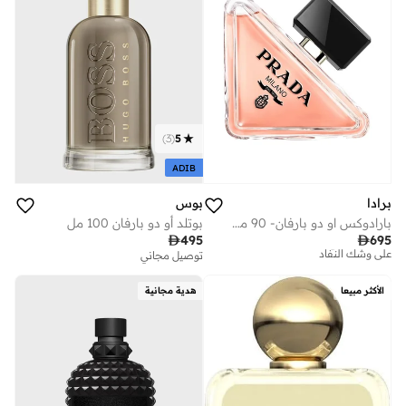
)
3
(
5
ADIB
برادا
بوس
بارادوكس او دو بارفان- 90 مل
بوتلد أو دو بارفان 100 مل
توصيل مجاني

495

695
على وشك النفاد
توصيل مجاني
توصيل مجاني
على وشك النفاد
الأكثر مبيعا
هدية مجانية