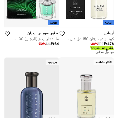
ADIB
ADIB
أرماني
عطور سويس اربيان
كود أو دو بارفان 150 مل عبوة إعادة تعبئة
ماء عطر إيدج (للرجال) 100 مل

476

84
-
20
%
595
-
30
%
120
في 90 دقيقة!
توصيل مجاني
الأكثر مشاهدة
بريميوم