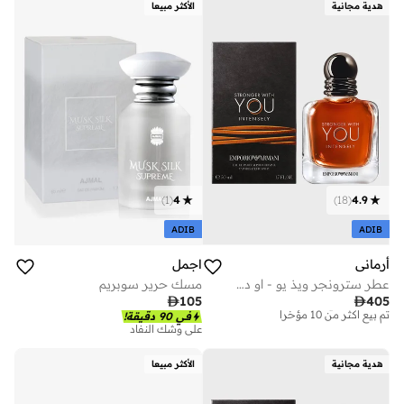
هدية مجانية
الأكثر مبيعا
)
1
(
4
)
18
(
4.9
ADIB
ADIB
أرماني
اجمل
عطر سترونجر ويذ يو - او دو بارفان 50 مل
مسك حرير سوبريم
توصيل مجاني

105

405
تم بيع أكثر من 10 مؤخرا
في 90 دقيقة!
توصيل مجاني
على وشك النفاد
تم بيع أكثر من 10 مؤخرا
هدية مجانية
الأكثر مبيعا