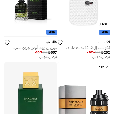
)
1
(
5
ADIB
ADIB
لاكوست
فالنتينو
لاكوست إل.12.12 بلانك ماء عطر، 50 مل
بورن إن روما أومو جرين سترافاجانزا - ١٠٠ مل

232

357
-
20
%
290
-
30
%
510
توصيل مجاني
توصيل مجاني
بريميوم