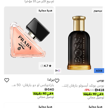
تم بيع أكثر من 10 مؤخرا
بريميوم
هدية مجانية
)
3
(
4.7
2
+
ADIB
برادا
بوس
بارادوكس او دو بارفان- 50 مل
بوس بوتلد أبسولو بارفان إنتنس 50 مل

540

418
-
5
%
440
في 90 دقيقة!
في 90 دقيقة!
توصيل مجاني
توصيل مجاني
هدية مجانية
هدية مجانية