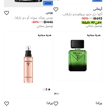
ADIB
أرماني
بوس
أكوا دي جيو بروفوندو بارفان 200 مل
بوس بوتلد بيوند أو دو بارفان 100 مل

693
-
30
%
990

446
-
26
%
595
في 90 دقيقة!
توصيل مجاني
توصيل مجاني
هدية مجانية
هدية مجانية
)
1
(
5
2
+
برادا
برادا