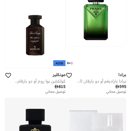
2
+
ADIB
برادا
مونكلير
برادا باراديغم أو دو بارفان 100 مل
كولكشن بوا روج أو دو بارفام، 100 مل

815

595
توصيل مجاني
توصيل مجاني