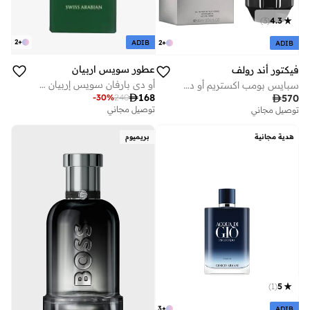
)
3
(
4.3
2
+
2
+
ADIB
ADIB
عطور سويس اربيان
فيكتور أند رولف
أو دي بارفان سويس إربيان شغف عود رويال للجنسين سعة 75 مل
سبايس بومب اكستريم أو دي بارفان 90 مل

168

570
-
30
%
240
توصيل مجاني
توصيل مجاني
هدية مجانية
بريميوم
)
1
(
5
3
+
ADIB