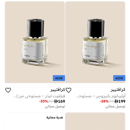
ADIB
ADIB
كرافتيير
كرافتيير
أوليبانوم بابيروس – مستوحى من بيربوس 50، عطر للجنسين، برائحة خشبية وتوابل دافئة طويلة الثبات، ماء عطر (أو دو بارفان) – 50 مل.
فيلفيت ليذر – مستوحى من إيراغون، عطر للجنسين، برائحة خشبية طويلة الثبات، ماء عطر (أو دو بارفان) – 50 مل.

169

199
-
33
%
250
-
28
%
275
توصيل مجاني
توصيل مجاني
هدية مجانية