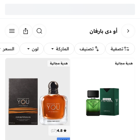
أو دي بارفان
تصفية
تصنيف
الماركة
لون
السعر
هدية مجانية
هدية مجانية
)
17
(
4.8