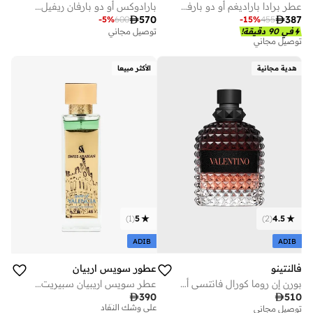
عطر برادا باراديغم أو دو بارفان 50 مل
بارادوكس أو دو بارفان ريفيل - 100 مل

387

570
-
15
%
455
-
5
%
600
في 90 دقيقة!
توصيل مجاني
توصيل مجاني
هدية مجانية
الأكثر مبيعا
)
1
(
5
)
2
(
4.5
ADIB
ADIB
فالنتينو
عطور سويس اربيان
بورن إن روما كورال فانتسي أو دو تواليت - 100 مل
عطر سويس اريبيان سبيريت اوف فالنسيا اكستريت سعة 100 مل
توصيل مجاني

390

510
على وشك النفاد
توصيل مجاني
توصيل مجاني