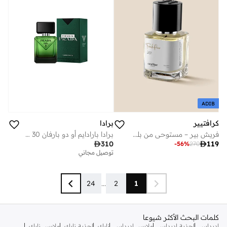
ADIB
كرافتيير
برادا
فريش بير – مستوحى من بلو تاليسمان، عطر للجنسين، برائحة حمضية وخشبية طويلة الثبات، ماء عطر (أو دو بارفان) – 50 مل.
برادا بارادايم أو دو بارفان 30 مل

310

119
-
56
%
270
توصيل مجاني
24
...
2
1
كلمات البحث الأكثر شيوعا
اديداس
احذية اديداس
ملابس اديداس
نايك
احذية نايك
ملابس نايك