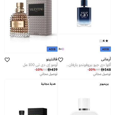
)
1
(
4
3
+
ADIB
ADIB
أرماني
فالنتينو
أكوا دي جيو بروفوندو بارفان 100 مل
أومو إي دي تي 100 مل

459

548
-
10
%
510
-
20
%
685
توصيل مجاني
توصيل مجاني
بريميوم
هدية مجانية