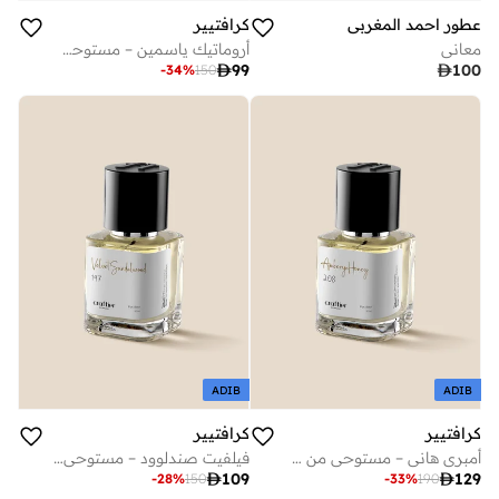
عطور احمد المغربي
كرافتيير
معاني
أروماتيك ياسمين – مستوحى من هيلين ليغاسي، عطر للجنسين، برائحة خشبية طويلة الثبات، ماء عطر (أو دو بارفان) – 50 مل.

99

100
-
34
%
150
ADIB
ADIB
كرافتيير
كرافتيير
أمبري هاني – مستوحى من فيلفيت هاني سانتال، عطر للجنسين، برائحة عنبرية وخشبية طويلة الثبات، ماء عطر (أو دو بارفان) – 50 مل.
فيلفيت صندلوود – مستوحى من سترونغر ويذ يو صندلوود، عطر للجنسين، برائحة خشبية طويلة الثبات، ماء عطر (أو دو بارفان) – 50 مل.

109

129
-
28
%
150
-
33
%
190