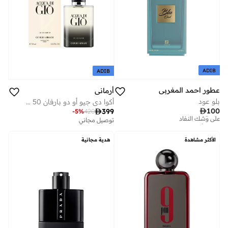
ADIB
ADIB
عطور احمد المغربي
أرماني
بلو عود
أكوا دي جيو أو دو بارفان 50 مل
تم بيع أكثر من 10 مؤخرا

100

399
-
5
%
420
على وشك النفاد
توصيل مجاني
تم بيع أكثر من 10 مؤخرا
على وشك النفاد
الأكثر مشاهدة
هدية مجانية