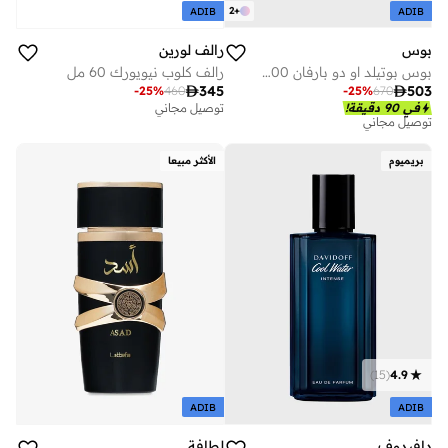
2
+
ADIB
ADIB
بوس
رالف لورين
بوس بوتيلد او دو بارفان 200 مل
رالف كلوب نيويورك 60 مل

503

345
-
25
%
670
-
25
%
460
في 90 دقيقة!
توصيل مجاني
توصيل مجاني
بريميوم
الأكثر مبيعا
)
15
(
4.9
ADIB
ADIB
دافيدوف
لطافة