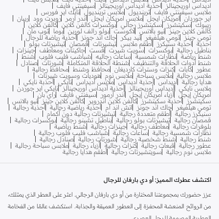
اديداس اوريجينالز
احذية اديداس اوريجينالز
سيفينتي فايف
ملابس سيفينتي فايف
ترينديول
ملابس ترينديول
نايك اير فورس
اير جوردان
امريكان ايجل
ملابس امريكان ايجل
اندر ارمر
روبرت وود
ريبان
ريبوك
سكيتشرز
سكيتشرز رجالي
بوكسرات كالفن كلاين
كالفن كلاين
كالفن كلاين جينز
نيو بالانس
لاكوست
بولو رالف لورين
بوما
توب مان
تومي جينز
تومي هيلفيغر
تيد بيكر
جاك اند جونز
أحذية رياضة للرجال
احذية
احذية سنيكرز
أطقم ملابس
تيشيرتات
قمصان
تيشيرتات بولو
بناطيل رجالية
بوكسرات
سويت شيرت
فست
جاكيتات ومعاطف
جينزات
شنط رياضة
نظارات شمسية
ساعات رجاليه
شباشب فليب فلوب
شنط
شنط أدوات الحلاقة والتنظيف
شنطة الحلاقة المتكاملة
شورتات
صنادل
عطور
كابات
كنزات وسترات كارديغان
محافظ وشنط
محافظ رجالية
ملابس رجالية
ملابس سباحة
ملابس نوم
هوديات وسويت شيرتات
هدايا رجالية
أديداس
أحذية أديداس
ملابس أديداس
نايكي
أحذبة نايكي
ملابس نايكي
أديداس أوريجينالز
أحذية أديداس أوريجينالز
نايكي اير جوردن
أمريكان إيجل
أزياء أمريكان إيجل
أندر آرمور
سيفنتي فايف
راي بان
سكيتشرز
أحذية سكيتشرز
كالفن كلاين اندروير
كالفن كلاين جينز
نيو بالانس
تومي هيلفيغر
جاك اند جونز
اتش اند ام
أحذية رياضية رجالية
أحذية رجالية
سنيكرز رجالية
أطقم متعددة رجالية
تيشيرتات رجالية دون أكمام
قمصان رجالية
تيشيرتات بولو رجالية
بناطيل تشينو رجالية
بوكسرات رجالية
بلوفرات رجالية
معاطف رجالية
جينزات رجالية
شنط رياضية
نظارات شمسية رجالية
ساعات رجالية
شباشب فليب فلوب رجالية
شنط رجالية
شنط شخصية رجالية
شورتات رجالية
صنادل رجالية
عطور رجالية
قبعات رجالية
كنزات رجالية
أزياء رجالية
ملابس سباحة رجالية
ملابس نوم رجالية
سويتشيرتات رجالية
أطقم هدايا رجالية
اكتشف عطرك المميز: أو دي بارفان للرجال
عزز حضورك بمجموعتنا المختارة من أو دي بارفان الرجالي. اعثر على العطر الذي يمثلك،
من الروائح المنعشة المحفزة إلى العطور العميقة والجذابة. استكشف عالمًا من الفخامة
العطرية المصممة للرجل العصري.