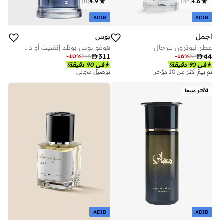
)
8
(
4.9
)
46
(
4.6
ADIB
ADIB
اجمل
بوس
عطر نيوترون للرجال
هوغو بوس بوتلد إنفنيت أو دو بارفان 50 مل

311

44
-
10
%
345
-
16
%
52
في 90 دقيقة!
في 90 دقيقة!
تم بيع أكثر من 10 مؤخرا
توصيل مجاني
الأكثر مبيعا
ADIB
ADIB