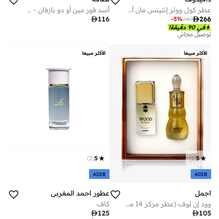
عطر كول ووتر إنتينس مان أو دو برفان 75 مل
أسد فور مين أو دو بارفان - 100 مل

116

266
-
5
%
280
في 90 دقيقة!
توصيل مجاني
الأكثر مبيعا
الأكثر مبيعا
)
1
(
5
)
2
(
5
ADIB
ADIB
اجمل
عطور احمد المغربي
وود إن لوف (عطر مركز 14 مل + 12 مل)
كاف

105

125