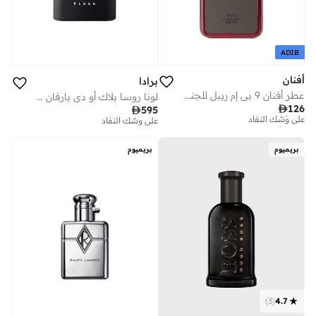
ADIB
أفنان
برادا
عطر أفنان 9 بي إم ريبل للجنسين، 100 مل
لونا روسا بلاك أو دي بارفان 100 مل
تم بيع أكثر من 10 مؤخرا
توصيل مجاني

126

595
على وشك النفاد
على وشك النفاد
تم بيع أكثر من 10 مؤخرا
توصيل مجاني
على وشك النفاد
على وشك النفاد
بريميوم
بريميوم
)
3
(
4.7