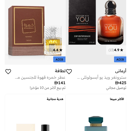
)
10
(
4.4
)
13
(
4.9
ADIB
ADIB
أرماني
لطافة
سترونغر ويذ يو أبسولوتلي 50 مل
عطر خمره قهوة للجنسين من لطافة – 100 مل

141

425
توصيل مجاني
تم بيع أكثر من 10 مؤخرا
الأكثر مبيعا
هدية مجانية