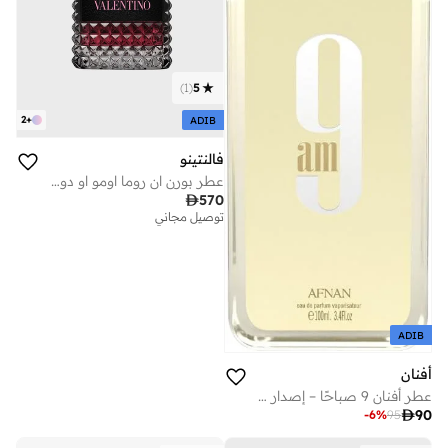
)
1
(
5
2
+
ADIB
فالنتينو
عطر بورن ان روما اومو او دو بارفان انتنس 100 مل

570
توصيل مجاني
ADIB
أفنان
عطر أفنان 9 صباحًا – إصدار للجنسين، 100 مل

90
-
6
%
95