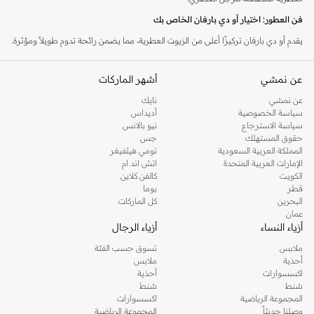
فن العطور: اختيار أو دي بارفان الخاص بك
يقدم أو دي بارفان تركيزًا أعلى من الزيوت العطرية، مما يضمن رائحة تدوم طويلاً ومؤثرة.
اختيار العطر المناسب هو أمر شخصي. ضع في اعتبارك المناسبة، مزاجك، والانطباع
الذي ترغب في تركه.
عن نمشي
أشهر الماركات
عائلات العطور للاستكشاف
عن نمشي
نايك
سياسة الخصوصية
أديداس
منعش وحمضي:
مثالي للاستخدام النهاري ولإحساس نظيف ومليء بالحيوية. فكر
سياسة الاسترجاع
نيو بالانس
في روائح البرغموت والليمون والروائح المائية.
حقوق المستهلك
جس
المملكة العربية السعودية
تومي هيلفيغر
خشبي وحار:
مثالي للمساء أو الأشهر الباردة، يوفر الدفء والرقي. ابحث عن خشب
الإمارات العربية المتحدة
اتش اند ام
الصندل وخشب الأرز والفلفل والعنبر.
الكويت
كالفن كلاين
قطر
بوما
شرقي وعنبري:
غنية وغريبة، تخلق هذه الروائح أثرًا لا يُنسى وحسيًا. تشمل المكونات
البحرين
كل الماركات
الفانيليا والمسك والبخور.
عمان
أزياء النساء
أزياء الرجال
عطري وفوجير:
مزيج كلاسيكي غالبًا ما يشتمل على اللافندر وطحلب السنديان
ملابس
تسوق حسب الفئة
والكومارين، مما يوفر جاذبية ذكورية خالدة.
أحذية
ملابس
لماذا تختار أو دي بارفان؟
اكسسوارات
أحذية
شنط
شنط
يوفر أو دي بارفان ثباتًا أطول مقارنة بـ أو دي تواليت أو سبراي الجسم. بضع رشات كافية
المجموعة الرياضية
اكسسوارات
لتدوم طوال اليوم أو الليل، مما يجعله خيارًا فعالاً من حيث التكلفة على المدى الطويل.
وصلنا حديثاً
المجموعة الرياضية