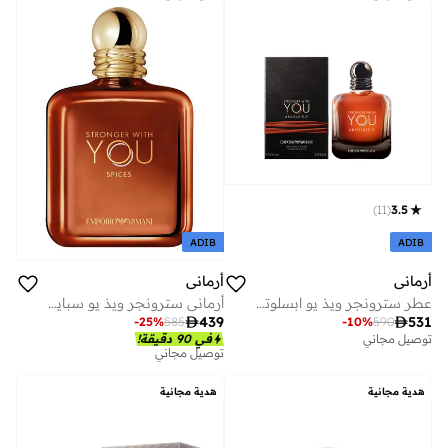
)
11
(
3.5
ADIB
ADIB
أرماني
أرماني
عطر سترونجر ويذ يو ابسلوتلي - 100 مل
أرماني سترونجر ويذ يو سبايسز أو دو بارفان 100 مل

531

439
-
10
%
590
-
25
%
585
توصيل مجاني
في 90 دقيقة!
توصيل مجاني
هدية مجانية
هدية مجانية