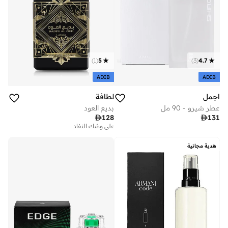
)
1
(
5
)
3
(
4.7
ADIB
ADIB
لطافة
اجمل
بديع العود
عطر شيرو - 90 مل

128

131
على وشك النفاد
هدية مجانية