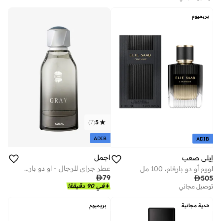
على وشك النفاد
بريميوم
)
7
(
5
ADIB
ADIB
اجمل
إيلي صعب
عطر جراي للرجال - او دو بارفان 100 مل
لووم أو دو بارفام، 100 مل

79

505
في 90 دقيقة!
توصيل مجاني
هدية مجانية
بريميوم