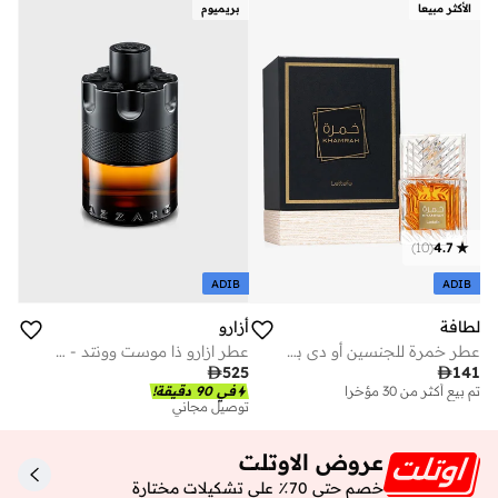
الأكثر مبيعا
بريميوم
)
10
(
4.7
ADIB
ADIB
لطافة
أزارو
عطر خمرة للجنسين أو دي بارفان من لطافة – 100 مل
عطر ازارو ذا موست وونتد - 100 مل

525

141
تم بيع أكثر من 30 مؤخرا
في 90 دقيقة!
توصيل مجاني
عروض الاوتلت
خصم حتى 70٪ على تشكيلات مختارة