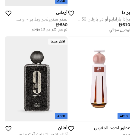
ADIB
برادا
أرماني
برادا بارادايم أو دو بارفان 30 مل
عطر سترونجر ويذ يو - او دو بارفان 100 مل
توصيل مجاني

560

310
تم بيع أكثر من 10 مؤخرا
توصيل مجاني
توصيل مجاني
تم بيع أكثر من 10 مؤخرا
الأكثر مبيعا
ADIB
ADIB
عطور احمد المغربي
أفنان
مرج
أفنان 9 مساءً نايت آوت – إصدار للجنسين، إكستريت دي بارفان، 100 مل