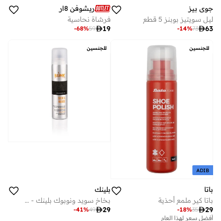
جوي بيز
ريشوفن 8ار
ليـل سويتيز بوبنز 5 قطع
فرشاة نحاسية

19

63
-
68
%
59
-
14
%
73
للجنسين
للجنسين
ADIB
باتا
بلينك
باتا كير ملمع أحذية
بخاخ سويد ونوبوك بلينك - بني غامق

29

29
-
18
%
35
-
41
%
49
أفضل سعر لهذا العام