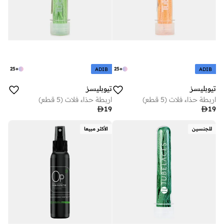
25
+
25
+
ADIB
ADIB
تيوبليسز
تيوبليسز
اربطة حذاء فلات (5 قطع)
اربطة حذاء فلات (5 قطع)

19

19
للجنسين
الأكثر مبيعا