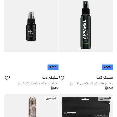
ADIB
ADIB
سنيكر لاب
سنيكر لاب
بخاخ منعش للملابس ١٢٥ مل
بخاخ منظف للقبعات ٥٠ مل

49

69
للجنسين
للجنسين