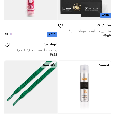
ADIB
سنيكر لاب
مناديل تنظيف القبعات عبوة من
10
+
ADIB

69
تيوبليسز
رباط حذاء مسطح (5 قطع)

25
للجنسين
الأكثر مبيعا