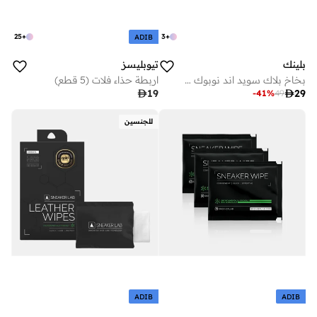
25
+
3
+
ADIB
بلينك
تيوبليسز
بخاخ بلاك سويد اند نوبوك من بلينك
اربطة حذاء فلات (5 قطع)

19

29
-
41
%
49
للجنسين
ADIB
ADIB