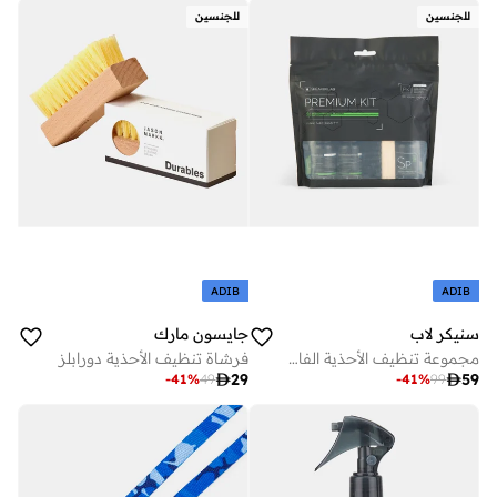
للجنسين
للجنسين
ADIB
ADIB
سنيكر لاب
جايسون مارك
مجموعة تنظيف الأحذية الفاخرة
فرشاة تنظيف الأحذية دورابلز

29

59
-
41
%
49
-
41
%
99