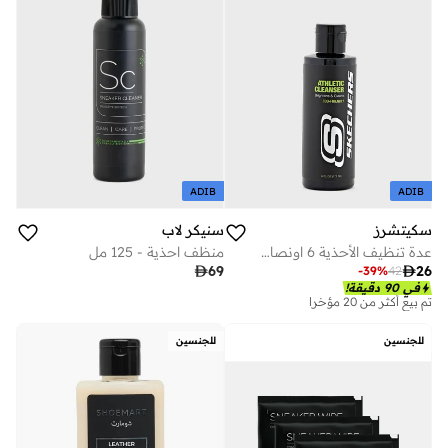
ADIB
ADIB
سكيتشرز
سنيكر لاب
عدة تنظيف الأحذية 6 اونصات سائلة
منظف احذية - 125 مل

69

26
-
39
%
42
في 90 دقيقة!
تم بيع أكثر من 20 مؤخرا
للجنسين
للجنسين