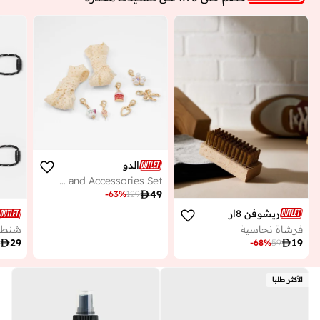
الدو
GIRLIE Shoe Lace and Accessories Set

49
-
63
%
129
ريشوفن 8ار
فرشاة نحاسية

19

29
-
68
%
59
الأكثر طلبا