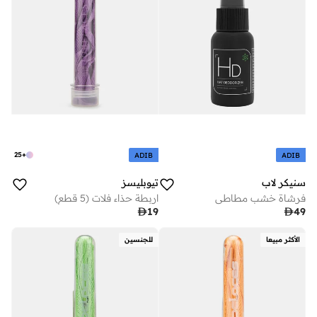
25
+
ADIB
ADIB
سنيكر لاب
تيوبليسز
فرشاة خشب مطاطي
اربطة حذاء فلات (5 قطع)

19

49
الأكثر مبيعا
للجنسين