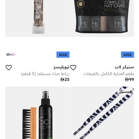
10
+
ADIB
ADIB
سنيكر لاب
تيوبليسز
طقم العناية الكامل بالقبعات
رباط حذاء مسطح (5 قطع)

25

99
للجنسين