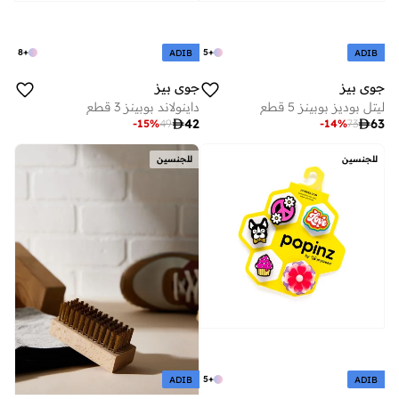
8
+
5
+
ADIB
ADIB
جوي بيز
جوي بيز
ليتل بوديز بوبينز 5 قطع
داينولاند بوبينز 3 قطع

42

63
-
15
%
49
-
14
%
73
للجنسين
للجنسين
5
+
ADIB
ADIB