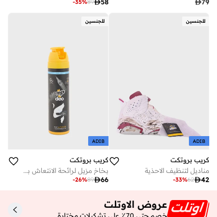

58

79
-
35
%
89
للجنسين
للجنسين
ADIB
ADIB
كريب بروتكت
كريب بروتكت
مناديل لتنظيف الاحذية
بخاخ مزيل لرائحة الانتعاش برائحة الكتان

66

42
-
26
%
89
-
33
%
62
عروض الاوتلت
خصم حتى 70٪ على تشكيلات مختارة