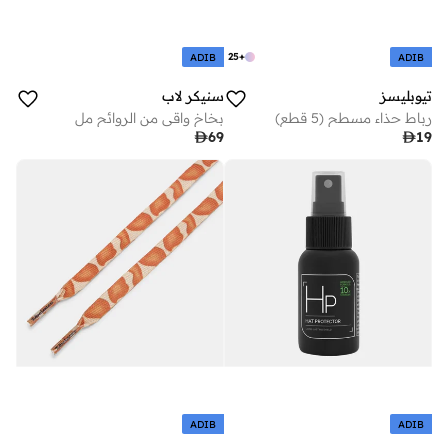
25
+
ADIB
ADIB
تيوبليسز
سنيكر لاب
رباط حذاء مسطح (5 قطع)
بخاخ واقي من الروائح مل

69

19
ADIB
ADIB