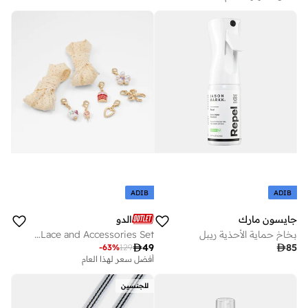
ADIB
ADIB
جايسون مارك
الدو
بخاخ حماية الأحذية ريبل
GIRLIE Shoe Lace and Accessories Set

49

85
-
63
%
129
أفضل سعر لهذا العام
للجنسين