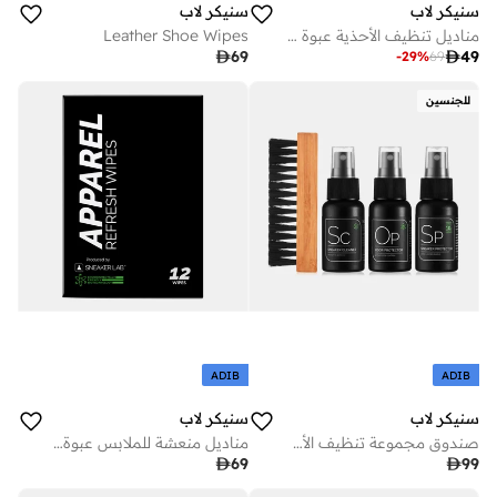
سنيكر لاب
سنيكر لاب
مناديل تنظيف الأحذية عبوة قطعة
Leather Shoe Wipes

69

49
-
29
%
69
للجنسين
ADIB
ADIB
سنيكر لاب
سنيكر لاب
صندوق مجموعة تنظيف الأحذية
مناديل منعشة للملابس عبوة من

69

99