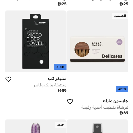

25

25
للجنسين
ADIB
سنيكر لاب
منشفة مايكروفايبر
ADIB

59
جايسون مارك
فرشاة تنظيف أحذية رقيقة

69
جديد