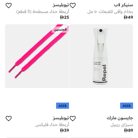
سنيكر لاب
تيوبليسز
بخاخ واقي للقبعات ٥٠ مل
أربطة حذاء مسطحة (5 قطع)

25

49
للجنسين
ADIB
ADIB
جايسون مارك
تيوبليسز
سبراي ريبيل
أربطة حذاء فليكس

39

89