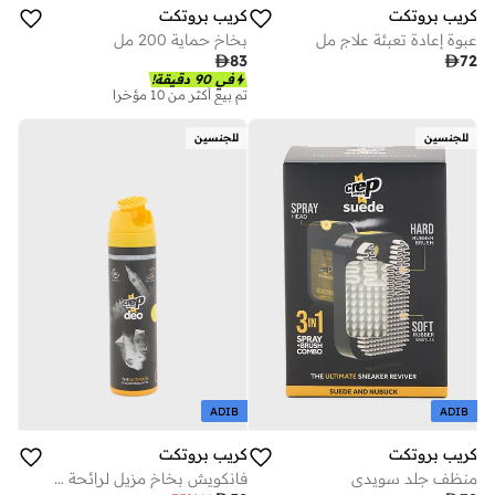
كريب بروتكت
كريب بروتكت
عبوة إعادة تعبئة علاج مل
بخاخ حماية 200 مل

83

72
في 90 دقيقة!
تم بيع أكثر من 10 مؤخرا
للجنسين
للجنسين
ADIB
ADIB
كريب بروتكت
كريب بروتكت
منظف جلد سويدي
فانكويش بخاخ مزيل لرائحة السنيكرز