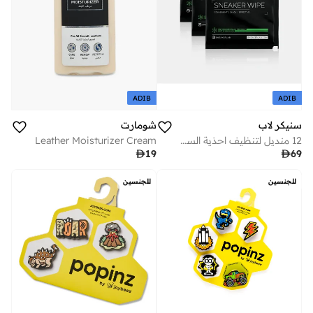
ADIB
ADIB
سنيكر لاب
شومارت
12 منديل لتنظيف احذية السنيكرز
Leather Moisturizer Cream

19

69
للجنسين
للجنسين