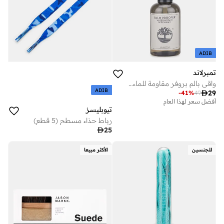
ADIB
تمبرلاند
واقي بالم بروفر مقاومة للماء والبقع
ADIB

29
-
41
%
49
أفضل سعر لهذا العام
تيوبليسز
رباط حذاء مسطح (5 قطع)

25
للجنسين
الأكثر مبيعا