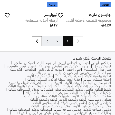
ADIB
ADIB
جايسون مارك
تيوبليسز
مجموعة تنظيف الأحذية أثناء السفر
أربطة أحذية مسطحة

19

129
3
2
1
كلمات البحث الأكثر شيوعا
ديفاكتو
أونلي
اديداس
اديداس اوريجينالز
بوما
نايك
اسيكس
مانجو
امريكان ايجل
اندر ارمر
كوتون اون
مينوتي
بولو رالف لورين
تومي هليفيجر
بيبي بول
سكيتشرز
زيبي
جيس
ريبوك
كالفن كلاين
كونفرس
لاكوست
نيم ات
نايك اير فورس
اير جوردان
بابلوسكي
نيو بالانس
احذية رياضية للأولاد
احذية رياضية للبنات
احذية سنيكرز للأولاد
احذية سنيكرز للبنات
احذية لوفر سهلة الارتداء
فساتين للبنات
اطقم ملابس للبنات
افرولات للأولاد
افرولات للبنات
افرولات طويلة وقصيرة
اكسسوارات
جينزات للأولاد
جينزات للبنات
شنط للأولاد
احذية باليرينا للبنات
شنط للبنات
بناطيل للأولاد
تيشرتات بولو
تيشيرتات للأولاد
تيشيرتات للبنات
جاكيتات للأولاد
جاكيتات للبنات
مجوهرات للبنات
ساعات للأولاد
ساعات للبنات
شورتات للأولاد
شورتات للبنات
صنادل وشباشب
صنادل وشباشب
كابات وقبعات للأولاد
كابات وقبعات للبنات
كنزات و كارديغان
أطقم ملابس للأولاد
أطقم ملابس للبنات
ملابس داخلية وجوارب للأولاد
ملابس داخلية وجوارب للبنات
ملابس سباحه للأولاد
ملابس سباحه للبنات
بيجامات للأولاد
بيجامات للبنات
نظارات شمسية
هوديات و سويت شيرتات
نايكي اير فورس
اتش اند ام