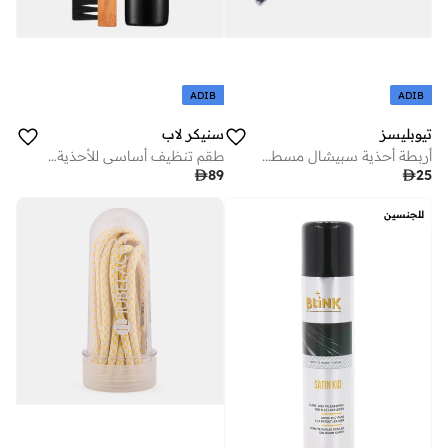
ADIB
ADIB
تيوبليسز
سنيكر لاب
أربطة أحذية سبيشال مسطحة
طقم تنظيف أساسي للأحذية الرياضية

89

25
للجنسين