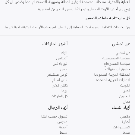
العناية بالأحذية. منتجاتنا مصممة لتوفير المتانة وسهولة الاستخدام، مما يضمن أن كل
زوج من أحذية الأولاد الصغار يبدو رائعًا، بغض النظر عن المغامرة.
كل ما يحتاجه طفلكم الصغير
من بخاخات التنظيف ومرطبات الحماية إلى النعال المريحة والأربطة المتينة، لدينا كل ما
يلزم لصيانة وتعزيز أحذية طفلكم. تركز مجموعتنا على حلول لطيفة وفعالة، مثالية للمواد
الرقيقة والأقدام الصغيرة النشطة.
عن نمشي
أشهر الماركات
حافظوا على الأحذية نظيفة ومنتعشة
عن نمشي
نايك
سياسة الخصوصية
أديداس
استكشفوا مجموعتنا من حلول التنظيف المصممة خصيصًا لأحذية الأطفال. تساعد
سياسة الاسترجاع
نيو بالانس
الفرش اللطيفة والمنظفات الفعالة على إزالة الأوساخ والخدوش، مما يحافظ على مظهر
حقوق المستهلك
جس
وعمر أحذيته المفضلة.
المملكة العربية السعودية
تومي هيلفيغر
الإمارات العربية المتحدة
اتش اند ام
الحماية والصيانة
الكويت
كالفن كلاين
قطر
بوما
احموا أحذيته من العوامل الجوية باستخدام بخاخات الحماية وعلاجات العزل المائي.
البحرين
كل الماركات
تأكدوا من بقاء أحذيته جافة وخالية من البقع، جاهزة لأي طقس أو مناسبة.
عمان
أزياء النساء
أزياء الرجال
الراحة والمقاس المثالي
ملابس
تسوق حسب الفئة
عززوا الراحة مع مجموعتنا من النعال والإكسسوارات. ابحثوا عن المقاس المثالي وأضيفوا
أحذية
ملابس
طبقة إضافية من التبطين لراحة تدوم طوال اليوم أثناء اللعب وما بعده.
اكسسوارات
أحذية
شنط
شنط
توصيل سريع في جميع أنحاء الإمارات