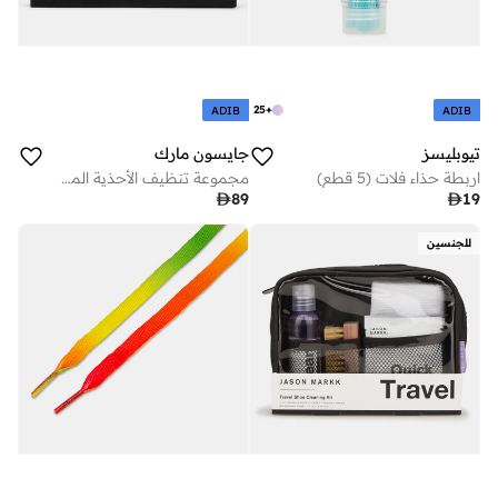
25
+
ADIB
ADIB
تيوبليسز
جايسون مارك
اربطة حذاء فلات (5 قطع)
مجموعة تنظيف الأحذية المصنوعة من الجلد السويدي الفاخر

89

19
للجنسين