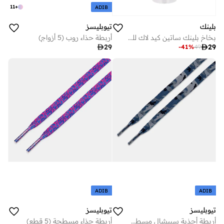
11
+
ADIB
تيوبليسز
بلينك
أربطة حذاء روب (5 أزواج)
بخاخ بلينك ساتين كيد لاك للجلد الحساس

29

29
-
41
%
49
ADIB
ADIB
تيوبليسز
تيوبليسز
أربطة أحذية سبيشال مسطحة
أربطة حذاء مسطحة (5 قطع)