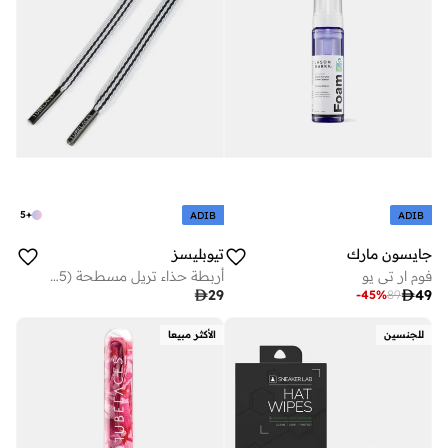
5
+
ADIB
ADIB
جايسون مارك
تيوبليسز
فوم ار تي يو
أربطة حذاء تريل مسطحة (5 قطع)

29

49
-
45
%
89
للجنسين
الأكثر مبيعا