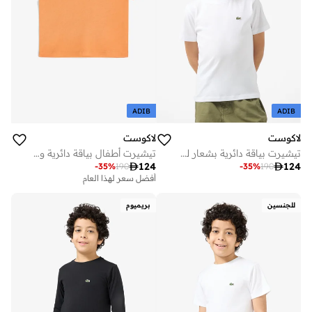
ADIB
ADIB
لاكوست
لاكوست
تيشيرت بياقة دائرية بشعار للأطفال
تيشيرت أطفال بياقة دائرية وشعار

124

124
-
35
%
190
-
35
%
190
أفضل سعر لهذا العام
على وشك النفاد
أفضل سعر لهذا العام
للجنسين
بريميوم
على وشك النفاد