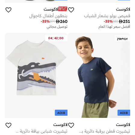
لاكوست
لاكوست
قميص بولو بشعار الشباب
بنطلون أطفال كاجوال

260

251
-
35
%
399
-
35
%
385
أفضل سعر لهذا العام
توصيل مجاني
توصيل مجاني
أفضل سعر لهذا العام
:
:
بريميوم
00
42
04
توصيل مجاني
ADIB
ADIB
لاكوست
لاكوست
تيشيرت قطن برقبة دائرية بشعار للأطفال
تيشيرت شبابي بياقة دائرية وطبعة