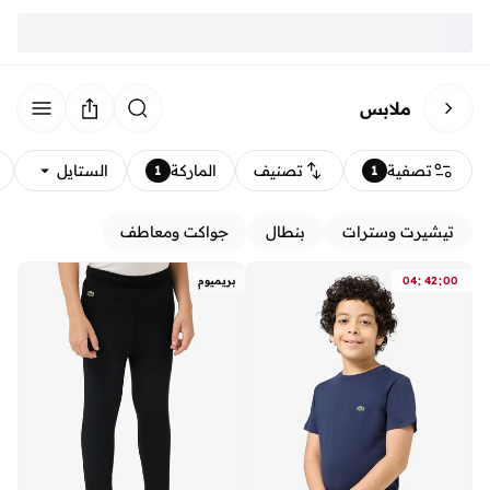
ملابس
تصفية
تصنيف
الماركة
الستايل
1
1
تيشيرت وسترات
بنطال
جواكت ومعاطف
:
:
00
42
04
بريميوم