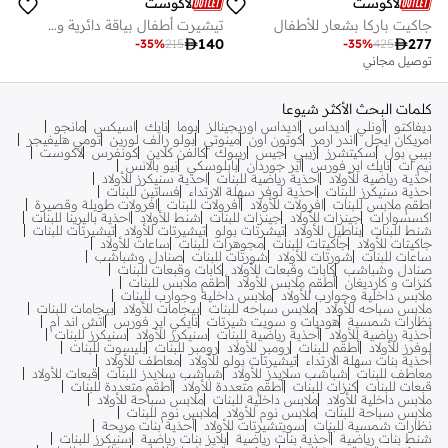
لاكوست
لاكوست
جاكيت باركا بشعار للأطفال
تيشيرت أطفال بياقة دائرية وشعار

140

277
-
35
%
215
-
35
%
425
توصيل مجاني
كلمات البحث الأكثر شيوعا
ديفاكتو
أونلي
اديداس
اديداس اوريجينالز
بوما
نايك
اسيكس
مانجو
امريكان ايجل
اندر ارمر
كوتون اون
مينوتي
بولو رالف لورين
تومي هليفيجر
بيبي بول
سكيتشرز
زيبي
جيس
ريبوك
كالفن كلاين
كونفرس
لاكوست
نيم ات
نايك اير فورس
اير جوردان
بابلوسكي
نيو بالانس
احذية رياضية للأولاد
احذية رياضية للبنات
احذية سنيكرز للأولاد
احذية سنيكرز للبنات
احذية لوفر سهلة الارتداء
فساتين للبنات
اطقم ملابس للبنات
افرولات للأولاد
افرولات للبنات
افرولات طويلة وقصيرة
اكسسوارات
جينزات للأولاد
جينزات للبنات
شنط للأولاد
احذية باليرينا للبنات
شنط للبنات
بناطيل للأولاد
تيشرتات بولو
تيشيرتات للأولاد
تيشيرتات للبنات
جاكيتات للأولاد
جاكيتات للبنات
مجوهرات للبنات
ساعات للأولاد
ساعات للبنات
شورتات للأولاد
شورتات للبنات
صنادل وشباشب
صنادل وشباشب
كابات وقبعات للأولاد
كابات وقبعات للبنات
كنزات و كارديغان
أطقم ملابس للأولاد
أطقم ملابس للبنات
ملابس داخلية وجوارب للأولاد
ملابس داخلية وجوارب للبنات
ملابس سباحه للأولاد
ملابس سباحه للبنات
بيجامات للأولاد
بيجامات للبنات
نظارات شمسية
هوديات و سويت شيرتات
نايكي اير فورس
اتش اند ام
أحذية رياضية للأولاد
أحذية رياضية للبنات
سنيكرز للأولاد
سنيكرز للبنات
لوفرز للأولاد
أطقم للبنات
رومبر للأولاد
رومبر للبنات
بليسوت للبنات
أحذية بنات سهلة الارتداء
تيشيرتات بولو للأولاد
معاطف للأولاد
معاطف للبنات
شباشب سلايدز للأولاد
شباشب سلايدز للبنات
قبعات للأولاد
قبعات للبنات
كنزات للبنات
أطقم متعددة للأولاد
أطقم متعددة للبنات
ملابس داخلية للأولاد
ملابس داخلية للبنات
ملابس سباحة للأولاد
ملابس سباحة للبنات
ملابس نوم للأولاد
ملابس نوم للبنات
نظارات شمسية للبنات
سويتشيرتات للأولاد
أحذية بنات مريحة
شنط بنات رياضية
أحذية بنات رياضية
بلايز بنات رياضية
سنيكرز للبنات