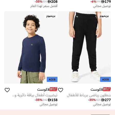

208

179
-
35
%
320
-
6
%
190
توصيل مجاني
أفضل سعر لهذا العام
توصيل مجاني
أفضل سعر لهذا العام
بريميوم
بريميوم
توصيل مجاني
ADIB
ADIB
لاكوست
لاكوست
بنطلون رياضي برباط للأطفال
تيشيرت أطفال بياقة دائرية وشعار

158

277
-
35
%
242
-
35
%
425
توصيل مجاني
توصيل مجاني