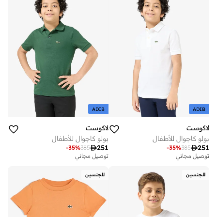
ADIB
ADIB
لاكوست
لاكوست
بولو كاجوال للأطفال
بولو كاجوال للأطفال

251

251
-
35
%
385
-
35
%
385
توصيل مجاني
توصيل مجاني
للجنسين
للجنسين