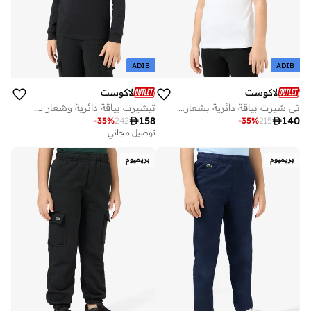
ADIB
ADIB
لاكوست
لاكوست
تي شيرت بياقة دائرية بشعار للأطفال
تيشيرت بياقة دائرية وشعار للأطفال

158

140
-
35
%
242
-
35
%
215
توصيل مجاني
بريميوم
بريميوم