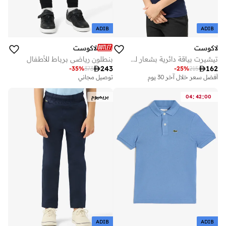
ADIB
ADIB
لاكوست
لاكوست
تيشيرت بياقة دائرية بشعار للأطفال
بنطلون رياضي برباط للأطفال

243

162
-
35
%
373
-
25
%
215
أفضل سعر خلال آخر 30 يوم
توصيل مجاني
توصيل مجاني
أفضل سعر خلال آخر 30 يوم
:
:
00
42
04
بريميوم
توصيل مجاني
ADIB
ADIB