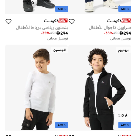
ADIB
ADIB
لاكوست
لاكوست
سراويل كاجوال للأطفال
بنطلون رياضي برباط للأطفال

294

294
-
35
%
452
-
35
%
452
توصيل مجاني
توصيل مجاني
بريميوم
للجنسين
)
1
(
5
ADIB
ADIB