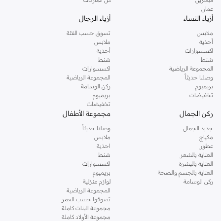
عمان
أزياء النساء
أزياء الرجال
ملابس
تسوق حسب الفئة
أحذية
ملابس
اكسسوارات
أحذية
شنط
شنط
المجموعة الرياضية
اكسسوارات
وصلنا حديثاً
المجموعة الرياضية
بريميوم
ركن الوسامة
تخفيضات
بريميوم
تخفيضات
ركن الجمال
مجموعة الأطفال
جديد الجمال
وصلنا حديثاً
مكياج
ملابس
عطور
احذية
العناية بالشعر
شنط
العناية بالبشرة
اكسسوارات
العناية بالجسم والصحة
بريميوم
ركن الوسامة
لوازم منزلية
المجموعة الرياضية
تسوقوا حسب العمر
مجموعة البنات كاملة
مجموعة الأولاد كاملة