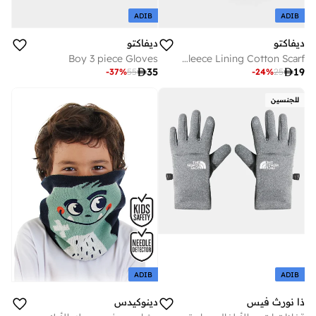
ADIB
ADIB
ديفاكتو
ديفاكتو
Boy 3 piece Gloves
Boy Polar Fleece Lining Cotton Scarf

35

19
-
37
%
55
-
24
%
25
للجنسين
ADIB
ADIB
ذا نورث فيس
دينوكيدس