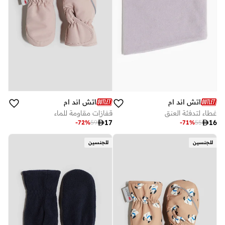
اتش اند ام
اتش اند ام
غطاء لتدفئة العنق
قفازات مقاومة للماء

17

16
-
72
%
59
-
71
%
55
للجنسين
للجنسين