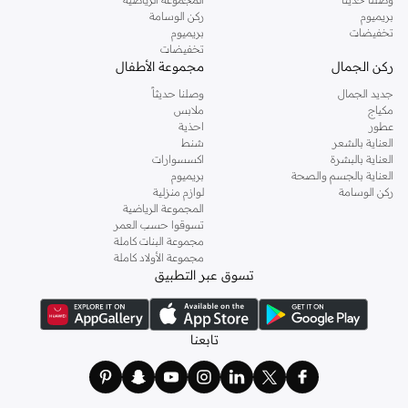
إرجاع خالٍ من المتاعب:
سياسة إرجاع لمدة 14 يومًا لراحة بالك.
بريميوم
ركن الوسامة
توصيل سريع:
احصل على طلبك عند الحاجة إليه مع خدمات التوصيل السريع لدينا.
تخفيضات
بريميوم
تخفيضات
تسوق مجموعتنا من الأوشحة والقفازات للأولاد في الإمارات اليوم وتأكد من بقاء طفلك
ركن الجمال
مجموعة الأطفال
دافئًا طوال فصل الشتاء.
جديد الجمال
وصلنا حديثاً
مكياج
ملابس
عطور
احذية
العناية بالشعر
شنط
العناية بالبشرة
اكسسوارات
العناية بالجسم والصحة
بريميوم
ركن الوسامة
لوازم منزلية
المجموعة الرياضية
تسوقوا حسب العمر
مجموعة البنات كاملة
مجموعة الأولاد كاملة
تسوق عبر التطبيق
تابعنا