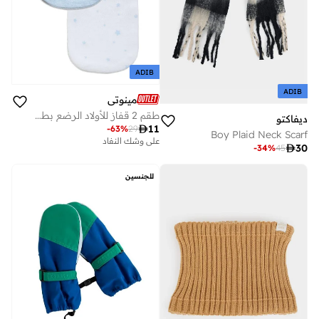
ADIB
ADIB
مينوتي
طقم 2 قفاز للأولاد الرضع بطبعة نجوم وتصميم سادة
ديفاكتو

11
-
63
%
29
Boy Plaid Neck Scarf
على وشك النفاد

30
-
34
%
45
للجنسين