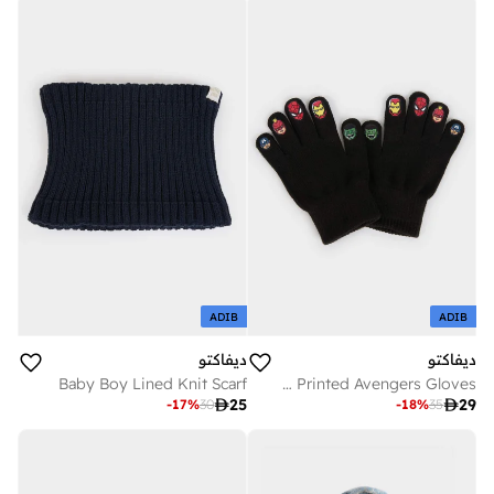
ADIB
ADIB
ديفاكتو
ديفاكتو
Baby Boy Lined Knit Scarf
Boy Printed Avengers Gloves

25

29
-
17
%
30
-
18
%
35