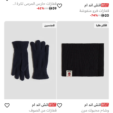
قفازات حارس المرمى لكرة القدم ماتش للاطفال
اتش اند ام

59
-
61
%
150
قفازات فرو منفوشة

20
-
74
%
75
الأكثر طلبا
للجنسين
اتش اند ام
اتش اند ام
وشاح محبوك مرن
قفازات من الصوف