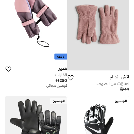
ADIB
هدير
قفازات
اتش اند ام

250
قفازات من الصوف
توصيل مجاني

49
للجنسين
للجنسين