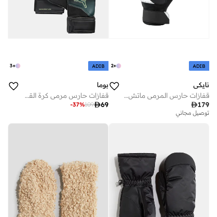
3
+
2
+
ADIB
ADIB
نايكي
بوما
قفازات حارس المرمى ماتش للأطفال
قفازات حارس مرمى كرة القدم الترا بلاي بقصة عادية للأطفال

69

179
-
37
%
109
توصيل مجاني