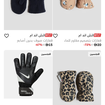
اتش اند ام
اتش اند ام
قفازات بتصميم مقاوم للماء
قفازات صوف بدون أصابع

15

20
-
67
%
45
-
72
%
69
للجنسين
للجنسين