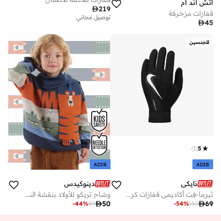
اتش اند ام

219
قفازات مزخرفة
توصيل مجاني

45
للجنسين
)
1
(
5
ADIB
ADIB
نايكي
دينوكيدس
ثيرما-فِت أكاديمي قفازات كرة القدم للأطفال
وشاح تريكو للأولاد بنقشة النمر والتمساح

50

69
-
44
%
89
-
54
%
150