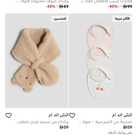
قفازات إيتيب للأطفال معاد تدويرها
وشاح صوف محبوك للأولاد من مونستر بوي

49

99
-
35
%
75
-
45
%
179
الأكثر مبيعا
للجنسين
اتش اند ام
اتش اند ام
صدرية من الجيرسيه - عبوة من 3 قطع
وشاح من نسيج تيدي بتطريزات

59

59
على وشك النفاد