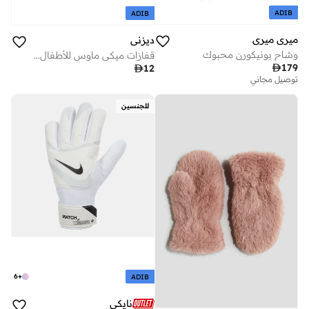
ADIB
ADIB
ميري ميري
ديزني
وشاح يونيكورن محبوك
قفازات ميكي ماوس للأطفال الرضع من ديزني

179

12
توصيل مجاني
للجنسين
6
+
ADIB
نايكي