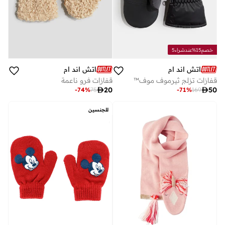
خصم15%عندشراء5
اتش اند ام
اتش اند ام
قفازات تزلج ثيرموف موف™
قفازات فرو ناعمة

20

50
-
74
%
75
-
71
%
169
للجنسين