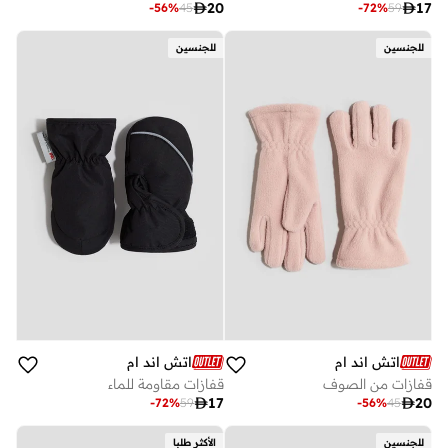

20

17
-
56
%
45
-
72
%
59
للجنسين
للجنسين
اتش اند ام
اتش اند ام
قفازات من الصوف
قفازات مقاومة للماء

17

20
-
72
%
59
-
56
%
45
للجنسين
الأكثر طلبا