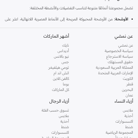
تشمل مجموعتنا أنماطًا متنوعة لتناسب التفضيلات والأنشطة المختلفة:
الأوشحة:
من الأوشحة المحبوكة المريحة إلى الأنماط العصرية اللانهائية، اعثر على
قطعة العنق المثالية لإكمال أي زي.
عن نمشي
القفازات:
أشهر الماركات
حافظ على دفء الأيدي مع مجموعتنا من القفازات، بما في ذلك الأزواج
المحبوكة الكلاسيكية والقفازات العملية.
عن نمشي
نايك
سياسة الخصوصية
أديداس
مواد عالية الجودة وتصاميم ممتعة
سياسة الاسترجاع
نيو بالانس
نستخدم مواد ناعمة ودافئة لطيفة على بشرة الأطفال. استكشف مجموعة متنوعة من
حقوق المستهلك
جس
المملكة العربية السعودية
تومي هيلفيغر
الألوان والأنماط التي سيحبها طفلك.
الإمارات العربية المتحدة
اتش اند ام
توصيل سريع وإرجاع سهل
الكويت
كالفن كلاين
قطر
بوما
تسوق بثقة. نقدم توصيلًا سريعًا في جميع أنحاء الإمارات، مما يسهل الحصول على
البحرين
كل الماركات
أساسيات الشتاء التي يحتاجها طفلك. استمتع بإرجاع خالٍ من المتاعب إذا لم تكن راضيًا
عمان
أزياء النساء
أزياء الرجال
تمامًا.
ملابس
تسوق حسب الفئة
لماذا تتسوق معنا؟
أحذية
ملابس
دفع مريح:
اختر من بين خيارات الدفع المختلفة، بما في ذلك الدفع عند الاستلام.
اكسسوارات
أحذية
شنط
شنط
دفع مرن:
قسم مشترياتك إلى أقساط بدون فوائد.
المجموعة الرياضية
اكسسوارات
وصلنا حديثاً
المجموعة الرياضية