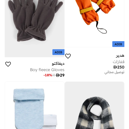
ADIB
ADIB
هدير
قفازات
ديفاكتو

250
Boy fleece Gloves
توصيل مجاني

29
-
18
%
35