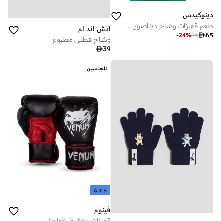
دينوكيدس
طقم قفازات وشاح ديناصور للأولاد
اتش اند ام

65
-
24
%
85
وشاح قطني مطبوع

39
للجنسين
ADIB
فينوم
قفازات ملاكمة للأطفال