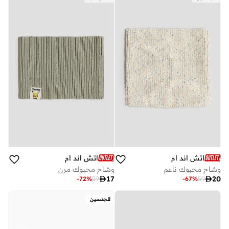
اتش اند ام
اتش اند ام
وشاح محبوك ناعم
وشاح محبوك مرن

17

20
-
72
%
59
-
67
%
59
للجنسين