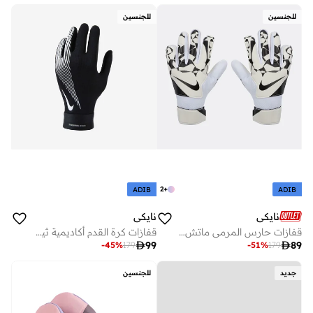
للجنسين
للجنسين
2
+
ADIB
ADIB
نايكي
نايكي
قفازات حارس المرمى ماتش للأطفال
قفازات كرة القدم أكاديمية ثيرما فيت للأطفال

99

89
-
45
%
179
-
51
%
179
جديد
للجنسين