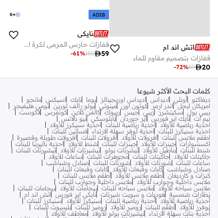
6
+
ADIB
نايكي
قفازات حارس المرمى لكرة القدم ماتش للاطفال
اتش اند ام

59
-
61
%
150
قفازات بتصميم مقاوم للماء

20
-
72
%
69
كلمات البحث الأكثر شيوعا
ديفاكتو
أونلي
اديداس
اديداس اوريجينالز
بوما
نايك
اسيكس
مانجو
امريكان ايجل
اندر ارمر
كوتون اون
مينوتي
بولو رالف لورين
تومي هليفيجر
بيبي بول
سكيتشرز
زيبي
جيس
ريبوك
كالفن كلاين
كونفرس
لاكوست
نيم ات
نايك اير فورس
اير جوردان
بابلوسكي
نيو بالانس
احذية رياضية للأولاد
احذية رياضية للبنات
احذية سنيكرز للأولاد
احذية سنيكرز للبنات
احذية لوفر سهلة الارتداء
فساتين للبنات
اطقم ملابس للبنات
افرولات للأولاد
افرولات للبنات
افرولات طويلة وقصيرة
اكسسوارات
جينزات للأولاد
جينزات للبنات
شنط للأولاد
احذية باليرينا للبنات
شنط للبنات
بناطيل للأولاد
تيشرتات بولو
تيشيرتات للأولاد
تيشيرتات للبنات
جاكيتات للأولاد
جاكيتات للبنات
مجوهرات للبنات
ساعات للأولاد
ساعات للبنات
شورتات للأولاد
شورتات للبنات
صنادل وشباشب
صنادل وشباشب
كابات وقبعات للأولاد
كابات وقبعات للبنات
كنزات و كارديغان
أطقم ملابس للأولاد
أطقم ملابس للبنات
ملابس داخلية وجوارب للأولاد
ملابس داخلية وجوارب للبنات
ملابس سباحه للأولاد
ملابس سباحه للبنات
بيجامات للأولاد
بيجامات للبنات
نظارات شمسية
هوديات و سويت شيرتات
نايكي اير فورس
اتش اند ام
أحذية رياضية للأولاد
أحذية رياضية للبنات
سنيكرز للأولاد
سنيكرز للبنات
لوفرز للأولاد
أطقم للبنات
رومبر للأولاد
رومبر للبنات
بليسوت للبنات
أحذية بنات سهلة الارتداء
تيشيرتات بولو للأولاد
معاطف للأولاد