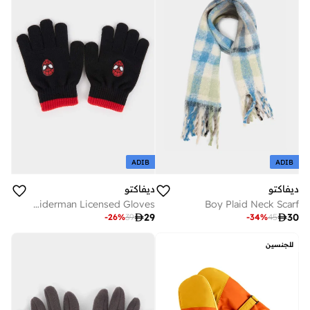
ADIB
ADIB
ديفاكتو
ديفاكتو
Boy Knitwear Spiderman Licensed Gloves
Boy Plaid Neck Scarf

29

30
-
26
%
39
-
34
%
45
للجنسين