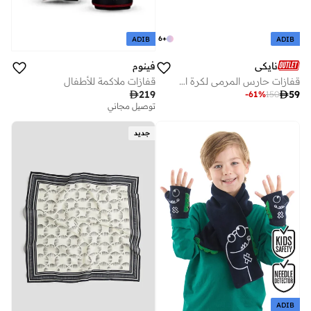
6
+
ADIB
ADIB
نايكي
فينوم
قفازات حارس المرمى لكرة القدم ماتش للاطفال
قفازات ملاكمة للأطفال

59

219
-
61
%
150
توصيل مجاني
جديد
ADIB