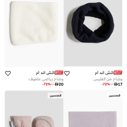
اتش اند ام
اتش اند ام
وشاح من الفليس
وشاح رياضي ملفوف

20

17
-
72
%
69
-
72
%
59
للجنسين
للجنسين