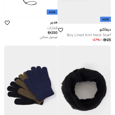
ADIB
ADIB
هدير
قفازات
ديفاكتو

250
Boy Lined Knit Neck Scarf
توصيل مجاني

25
-
17
%
30