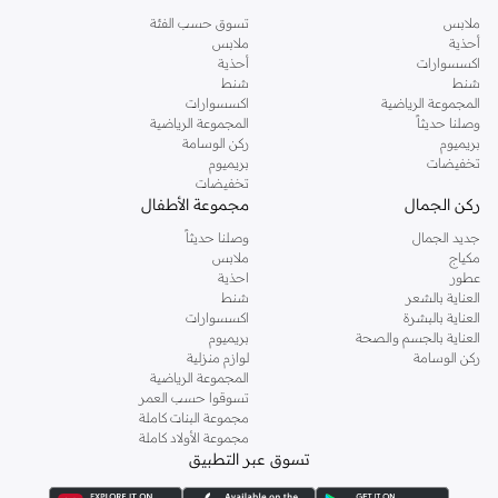
ملابس
تسوق حسب الفئة
أحذية
ملابس
اكسسوارات
أحذية
شنط
شنط
المجموعة الرياضية
اكسسوارات
وصلنا حديثاً
المجموعة الرياضية
بريميوم
ركن الوسامة
تخفيضات
بريميوم
تخفيضات
ركن الجمال
مجموعة الأطفال
جديد الجمال
وصلنا حديثاً
مكياج
ملابس
عطور
احذية
العناية بالشعر
شنط
العناية بالبشرة
اكسسوارات
العناية بالجسم والصحة
بريميوم
ركن الوسامة
لوازم منزلية
المجموعة الرياضية
تسوقوا حسب العمر
مجموعة البنات كاملة
مجموعة الأولاد كاملة
تسوق عبر التطبيق