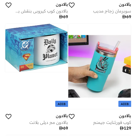
بالادون
بالادون
سوبرمان زجاج مدبب
بالادون كوب كيروبي بنقش بارز

69

69
ADIB
ADIB
بالادون
بالادون
كوب فورتنايت جيمنج
بالادون مج ديلي بلانت

69

129