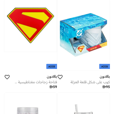
ADIB
ADIB
بالادون
بالادون
كوب على شكل قلعة العزلة
فتاحة زجاجات مغناطيسية سوبرمان بالادون

59

95