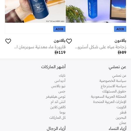
ADIB
ADIB
بالادون
بالادون
زجاجة مياه على شكل أسترو بوت من بالادون
قارورة ماء معدنية سوبرمان المسرحية

119

89
عن نمشي
أشهر الماركات
عن نمشي
نايك
سياسة الخصوصية
أديداس
سياسة الاسترجاع
نيو بالانس
حقوق المستهلك
جس
المملكة العربية السعودية
تومي هيلفيغر
الإمارات العربية المتحدة
اتش اند ام
الكويت
كالفن كلاين
قطر
بوما
البحرين
كل الماركات
عمان
أزياء النساء
أزياء الرجال