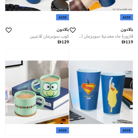
ADIB
ADIB
بالادون
بالادون
قارورة ماء معدنية سوبرمان المسرحية
كوب سوبرمان للاعبين

129

119
ADIB
ADIB