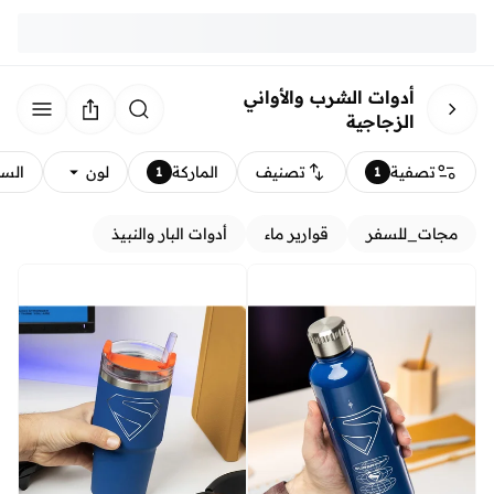
أدوات الشرب والأواني
الزجاجية
تصفية
تصنيف
الماركة
لون
الس
1
1
مجات_للسفر
قوارير ماء
أدوات البار والنبيذ