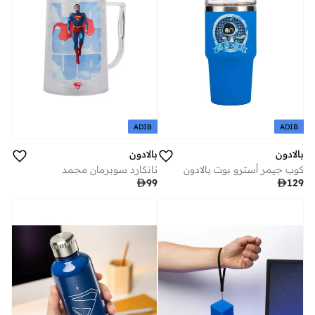
ADIB
ADIB
بالادون
بالادون
كوب جيمر أسترو بوت بالادون
تانكارد سوبرمان مجمد

99

129