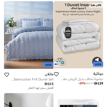
الأكثر طلبا
4
+
ADIB
ADIB
دوناتيلا
ماتلان
حشوة لحاف بديل الريش مقاس مزدوج 240×260 سم مناسب لجميع الفصول ابيض
Blue Seersucker Frill Duvet Set

129
-
29
%
180.99

215
أفضل سعر لهذا العام
توصيل مجاني
أفضل سعر لهذا العام
توصيل مجاني