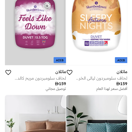
ADIB
ADIB
ماتلان
ماتلان
لحاف سلومبردون ليالي الخريف البيضاء . توج
لحاف سلومبردون مريح كالديفو

159

159
أفضل سعر لهذا العام
توصيل مجاني
توصيل مجاني
أفضل سعر لهذا العام
توصيل مجاني