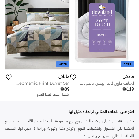
ADIB
ADIB
ماتلان
ماتلان
لحاف داون لاند أبيض ناعم . توج
Blue Geometric Print Duvet Set

89

119
أفضل سعر لهذا العام
اعثر على اللحاف المثالي لراحة لا مثيل لها
حوّل غرفة نومك إلى ملاذ دافئ ومريح مع مجموعتنا المختارة من الألحفة. تم تصميم
ألحفتنا لكل الفصول وتفضيلات النوم، وتوفر دفئًا وتهوية وراحة لا مثيل لها. اكتشف
اللحاف المثالي لتعزيز تجربة نومك.