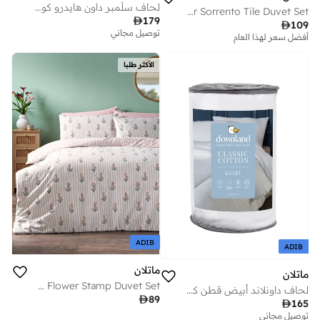
لحاف سلَمبر داون هايدرو كول . توج
Multicolour Sorrento Tile Duvet Set

179

109
توصيل مجاني
أفضل سعر لهذا العام
الأكثر طلبا
ADIB
ADIB
ماتلان
ماتلان
Green Flower Stamp Duvet Set
لحاف داونلاند أبيض قطن كلاسيكي ١٠.٥ توج

89

165
توصيل مجاني