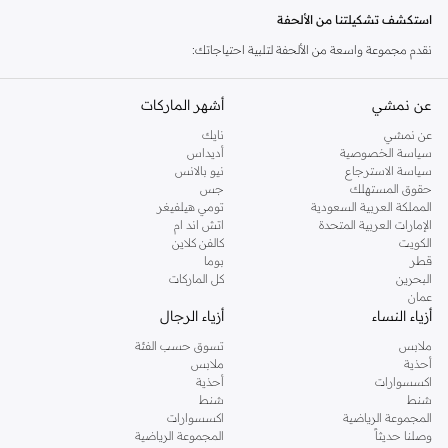
استكشف تشكيلتنا من الألحفة
نقدم مجموعة واسعة من الألحفة لتلبية احتياجاتك:
ألحفة لجميع الفصول:
مثالية للراحة طوال العام، توفر هذه الألحفة دفئًا متوازنًا دون
عن نمشي
أشهر الماركات
الشعور بالحرارة الزائدة.
عن نمشي
نايك
ألحفة شتوية:
اختبر الدفء المطلق مع ألحفتنا الشتوية الأثقل، المصممة لتبقيك
سياسة الخصوصية
أديداس
مرتاحًا خلال الأشهر الباردة.
سياسة الاسترجاع
نيو بالانس
حقوق المستهلك
جس
ألحفة صيفية:
خفيفة الوزن وقابلة للتنفس، تضمن ألحفتنا الصيفية نومًا باردًا ومريحًا
المملكة العربية السعودية
تومي هيلفيغر
في الليالي الأكثر دفئًا.
الإمارات العربية المتحدة
اتش اند ام
الكويت
كالفن كلاين
ألحفة من الريش والزغب:
انغمس في النعومة الفاخرة والعزل الطبيعي للألحفة
قطر
بوما
المحشوة بالريش والزغب.
البحرين
كل الماركات
عمان
ألحفة صناعية:
خيار رائع مضاد للحساسية، يوفر دفئًا ممتازًا ومتانة مع سهولة
أزياء النساء
أزياء الرجال
العناية.
ملابس
تسوق حسب الفئة
مواد عالية الجودة لنوم أفضل
أحذية
ملابس
اكسسوارات
أحذية
تم تصنيع ألحفتنا من مواد فاخرة لضمان الراحة والجودة الدائمة. اختر من بين:
شنط
شنط
المجموعة الرياضية
اكسسوارات
حشوات طبيعية:
تشمل الريش والزغب المصادر الأخلاقية لشعور ناعم ورقيق.
وصلنا حديثاً
المجموعة الرياضية