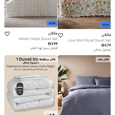
ADIB
ADIB
ماتلان
ماتلان
White Check Duvet Set
Multicolour Bird Floral Duvet Set

199
أفضل سعر لهذا العام

179
توصيل مجاني
توصيل مجاني
أفضل سعر لهذا العام
توصيل مجاني
الأكثر طلبا
الأكثر مشاهدة
)
1
(
4