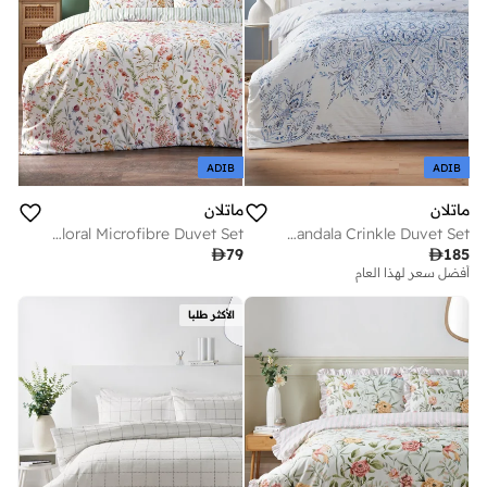
ADIB
ADIB
ماتلان
ماتلان
Multicolour Floral Microfibre Duvet Set
Blue Mandala Crinkle Duvet Set

79

185
أفضل سعر لهذا العام
توصيل مجاني
أفضل سعر لهذا العام
توصيل مجاني
الأكثر طلبا