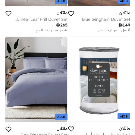
ADIB
ADIB
ماتلان
ماتلان
Grey Linear Leaf Frill Duvet Set
Blue Gingham Duvet Set

265

149
أفضل سعر لهذا العام
توصيل مجاني
أفضل سعر لهذا العام
أفضل سعر لهذا العام
توصيل مجاني
ADIB
ADIB
ماتلان
ماتلان
لحاف فندقي داونلاند أبيض . توج