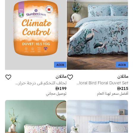
ADIB
ADIB
ماتلان
ماتلان
Blue Floral Bird Floral Duvet Set
لحاف التحكم في درجة حرارة المناخ من سلومبر داون . توج

199

215
أفضل سعر لهذا العام
توصيل مجاني
توصيل مجاني
أفضل سعر لهذا العام
توصيل مجاني