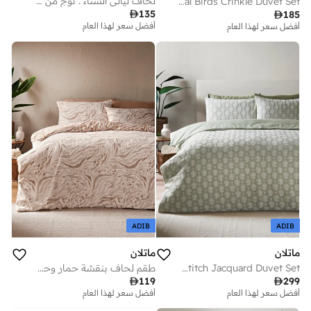
لحاف ليالي الشتاء . توج من سنبر داون
Tropical Birds Crinkle Duvet Set

135

185
أفضل سعر لهذا العام
توصيل مجاني
أفضل سعر لهذا العام
أفضل سعر لهذا العام
توصيل مجاني
ADIB
ADIB
ماتلان
ماتلان
Green Stitch Jacquard Duvet Set
طقم لحاف بنقشة حمار وحشي طبيعية من قماش السيرساكر

119

299
أفضل سعر لهذا العام
توصيل مجاني
أفضل سعر لهذا العام
أفضل سعر لهذا العام