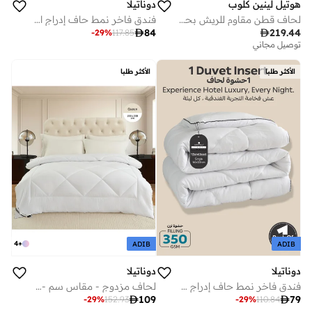
هوتيل لينين كلوب
دوناتيلا
لحاف قطن مقاوم للريش بحجم كوين من كلوب للكتان الفندقي
فندق فاخر نمط حاف إدراج التوأم حجم 170 س 230 سنتيمتر ، كل موسم حاف إدراج مربع اللحف المعزي مع 6 علامات التبويب الزاوية ، سوبر لينة أسفل ملء البديل ، أبيض

84

219.44
-
29
%
117.85
توصيل مجاني
الأكثر طلبا
الأكثر طلبا
4
+
ADIB
ADIB
دوناتيلا
دوناتيلا
فندق فاخر نمط حاف إدراج حجم واحد 160 س 220 سم ، كل موسم حاف إدراج مربع اللحف المعزي مع 6 علامات التبويب الزاوية ، سوبر لينة أسفل ملء البديل ، أبيض
لحاف مزدوج - مقاس سم - لحاف لجميع الفصول بحشوة بديلة للأسفل فاخرة ناعمة جرام - مبطن بالماس لسرير كوين

109

79
-
29
%
152.93
-
29
%
110.84