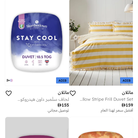
توصيل مجاني
2
+
ADIB
ADIB
ماتلان
ماتلان
Yellow Stripe Frill Duvet Set
لحاف سلَمبر داون هيدروكول . توج

155

159
أفضل سعر لهذا العام
توصيل مجاني
توصيل مجاني
أفضل سعر لهذا العام
توصيل مجاني