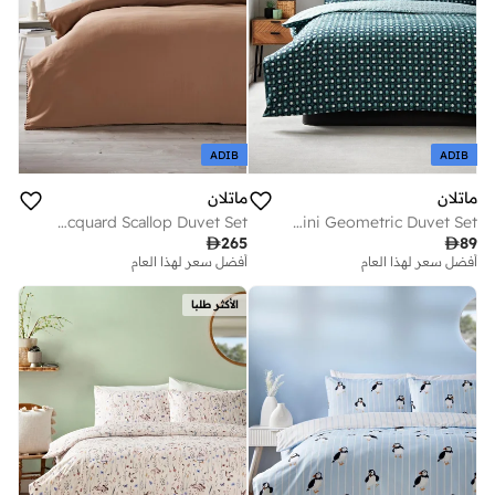
ADIB
ADIB
ماتلان
ماتلان
Natural Jacquard Scallop Duvet Set
Green Mini Geometric Duvet Set

265

89
أفضل سعر لهذا العام
توصيل مجاني
أفضل سعر لهذا العام
أفضل سعر لهذا العام
توصيل مجاني
الأكثر طلبا