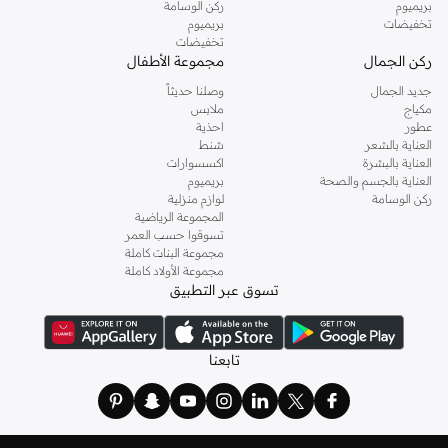
حشوات صناعية:
مضادة للحساسية وسهلة الصيانة، مصنوعة من ألياف البوليستر
بريميوم
ركن الوسامة
تخفيضات
بريميوم
عالية الجودة.
تخفيضات
أقمشة الغطاء:
قطن قابل للتنفس، مايكروفايبر ناعم، وأقمشة دقيقة أخرى تشعرك
ركن الجمال
مجموعة الأطفال
باللطف على بشرتك.
جديد الجمال
وصلنا حديثاً
مكياج
ملابس
اختيار وزن اللحاف المناسب
عطور
احذية
ضع في اعتبارك تصنيف التوج (tog)، الذي يشير إلى العزل الحراري للحاف:
العناية بالشعر
شنط
العناية بالبشرة
اكسسوارات
توج منخفض (4.5 توج وما دون):
مثالي للصيف أو المناخات الدافئة.
العناية بالجسم والصحة
بريميوم
ركن الوسامة
لوازم منزلية
توج متوسط (9-10.5 توج):
مناسب للربيع والخريف، يوفر دفئًا متوازنًا.
المجموعة الرياضية
تسوقوا حسب العمر
توج مرتفع (12-15 توج):
مثالي للشتاء ودرجات الحرارة الأكثر برودة، ويوفر أقصى
مجموعة البنات كاملة
قدر من الدفء.
مجموعة الأولاد كاملة
تسوق عبر التطبيق
ألحفة لجميع الفصول:
غالبًا ما تكون مزيجًا من لحافين (مثل، 4.5 توج و 9 توج)
يمكن استخدامهما معًا أو بشكل منفصل.
عناية وصيانة سهلة
تابعنا
حافظ على لحافك منتعشًا ومريحًا مع تعليمات العناية البسيطة. معظم ألحفتنا قابلة
للغسل في الغسالة، مما يجعل العناية بها سهلة.
توصيل سريع في جميع أنحاء الإمارات