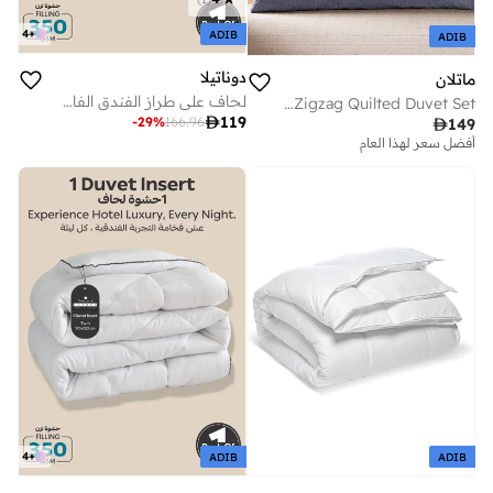
4
+
ADIB
ADIB
دوناتيلا
ماتلان
لحاف على طراز الفندق الفاخر مقاس كينج 220 * 240 سم ، صندوق لحاف كامل الموسم مع 6 علامات تبويب زاوية ، حشوة بديلة فائقة النعومة ، أبيض
Blue Zigzag Quilted Duvet Set

119
-
29
%
166.96

149
أفضل سعر لهذا العام
4
+
ADIB
ADIB