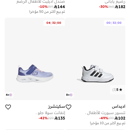
رضيع ياباني
صندل أديليت للأطفال الرضع

144

182
-
10
%
159
-
30
%
260
تم بيع أكثر من 50 مؤخرا
:
:
:
:
04
32
00
00
32
00
)
3
(
5
4
+
8
+
اديداس
سكيتشرز
تنسور سبورت للأطفال .
إنفانت سولا جلو .

135

102
-
42
%
229
-
49
%
199
تم بيع أكثر من 10 مؤخرا