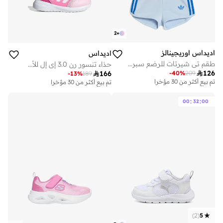
2
+
اديداس اوريجينالز
اديداس
طقم تي شيرتات للرضع سبرينتر
حذاء تنسور رن 3.0 إي إل للأطفال

126
-
40
%
209

166
-
13
%
189
تم بيع أكثر من 30 مؤخرا
تم بيع أكثر من 30 مؤخرا
:
:
00
32
00
)
2
(
5