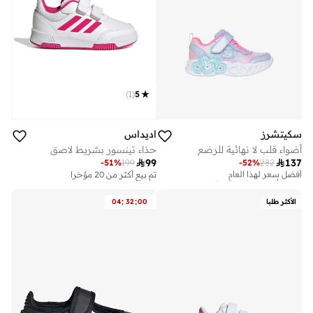
)
1
(
5
سكيتشرز
اديداس
أضواء قلب لا نهائية للرضع
حذاء تينسور بشريط لاصق

99

137
-
51
%
199
-
52
%
282
أفضل سعر لهذا العام
تم بيع أكثر من 10 مؤخرا
تم بيع أكثر من 20 مؤخرا
أفضل سعر لهذا العام
تم بيع أكثر من 10 مؤخرا
:
:
الأكثر طلبا
00
32
04