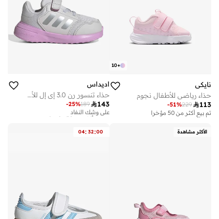
10
+
اديداس
نايكي
حذاء تنسور رن 3.0 إي إل للأطفال
حذاء رياضي للأطفال نجوم

143
-
25
%
189

113
على وشك النفاد
-
51
%
229
تم بيع أكثر من 50 مؤخرا
تم بيع أكثر من 50 مؤخرا
على وشك النفاد
تم بيع أكثر من 50 مؤخرا
:
:
الأكثر مشاهدة
00
32
04