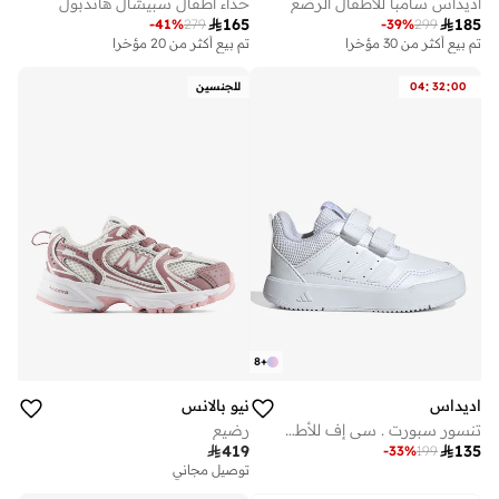
أديداس سامبا للأطفال الرضع
حذاء أطفال سبيشال هاندبول

165

185
-
41
%
279
-
39
%
299
تم بيع أكثر من 30 مؤخرا
تم بيع أكثر من 20 مؤخرا
:
:
00
32
04
للجنسين
8
+
اديداس
نيو بالانس
تنسور سبورت . سي إف للأطفال الرضع
رضيع

419

135
-
33
%
199
توصيل مجاني