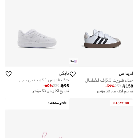
3
+
نايكي
اديداس
حذاء فورس 1 كريب بي سي
حذاء فلورت 3.0إف للأطفال

93
-
60
%
229

158
-
39
%
259
تم بيع أكثر من 30 مؤخرا
تم بيع أكثر من 30 مؤخرا
:
:
00
32
04
الأكثر مشاهدة