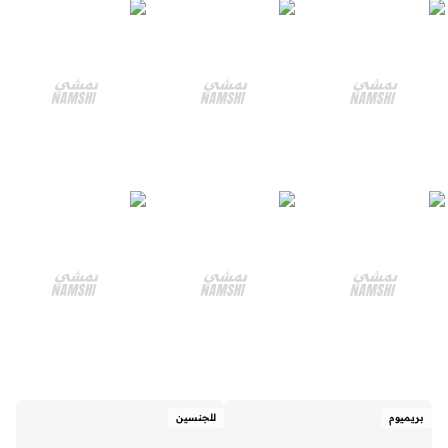
بريميوم
للجنسين