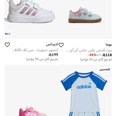
8
+
اديداس
بوما
تنسور سبورت . سي إف للأطفال الرضع
بيت الدمى غابي جابي آي آي إنفانت كلوب

199

118
-
54
%
255
تم بيع أكثر من 50 مؤخرا
تم بيع أكثر من 10 مؤخرا
للجنسين