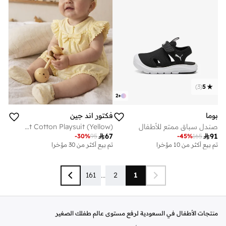
)
3
(
5
2
+
بوما
فكتور اند جين
صندل سباق ممتع للأطفال
Baby Girls’ Broderie Romper – Heart Eyelet Cotton Playsuit (Yellow)

67

91
-
30
%
95
-
45
%
165
تم بيع أكثر من 10 مؤخرا
تم بيع أكثر من 30 مؤخرا
161
...
2
1
منتجات الأطفال في السعودية لرفع مستوى عالم طفلك الصغير