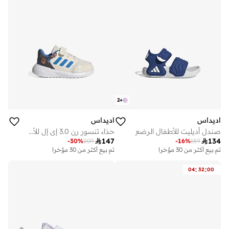
2
+
اديداس
اديداس
صندل أديليت للأطفال الرضع
حذاء تنسور رن 3.0 إي إل للأطفال

147

134
-
30
%
209
-
16
%
159
تم بيع أكثر من 30 مؤخرا
تم بيع أكثر من 30 مؤخرا
:
:
04
32
00