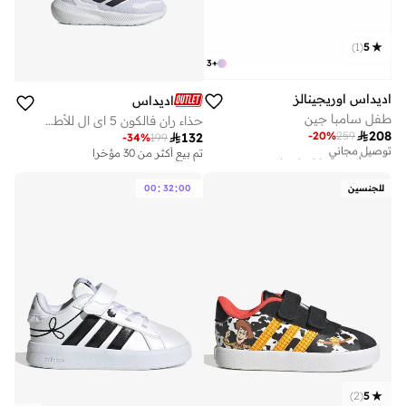
)
1
(
5
3
+
اديداس اوريجينالز
اديداس
طفل سامبا جين
حذاء ران فالكون 5 اي ال للأطفال

208
-
20
%
259

132
توصيل مجاني
-
34
%
199
تم بيع أكثر من 20 مؤخرا
تم بيع أكثر من 30 مؤخرا
توصيل مجاني
تم بيع أكثر من 20 مؤخرا
:
:
للجنسين
00
32
00
)
2
(
5