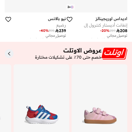
2
+
اديداس اوريجينالز
نيو بالانس
إنفانت أديستار كنترول إل
رضيع

239

208
-
40
%
395
-
20
%
259
توصيل مجاني
توصيل مجاني
تم بيع أكثر من 10 مؤخرا
تم بيع أكثر من 10 مؤخرا
توصيل مجاني
توصيل مجاني
تم بيع أكثر من 10 مؤخرا
تم بيع أكثر من 10 مؤخرا
عروض الاوتلت
خصم حتى 70٪ على تشكيلات مختارة