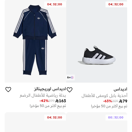
تم بيع أكثر من 10 مؤخرا
:
:
:
:
04
32
00
04
32
00
6
+
اديداس اوريجينالز
اديداس
بدلة رياضية للأطفال الرضع
أحذية بابل كومفي للأطفال

163
-
42
%
279

79
-
63
%
209
تم بيع أكثر من 50 مؤخرا
تم بيع أكثر من 50 مؤخرا
:
:
:
:
04
32
00
00
32
00