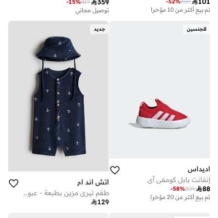

101

359
-
52
%
209
-
15
%
419
تم بيع أكثر من 10 مؤخرا
توصيل مجاني
للجنسين
جديد
اديداس
إنفانت بابل كومفي آي
اتش اند ام

88
-
58
%
209
طقم تيري مزين بطبعة - عبوة من قطعتين
تم بيع أكثر من 20 مؤخرا

129