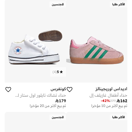
الأكثر طلبا
للجنسين
)
4
(
5
اديداس اوريجينالز
كونفرس
حذاء أطفال غازيلف إل
حذاء تشاك تايلور اول ستار للبيبي

179

162
-
42
%
279
تم بيع أكثر من 10 مؤخرا
تم بيع أكثر من 20 مؤخرا
الأكثر طلبا
للجنسين