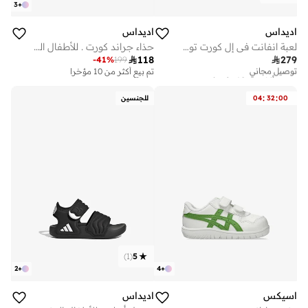
3
+
اديداس
اديداس
لعبة انفانت في إل كورت توي ستوري سي إف
حذاء جراند كورت . للأطفال البنات

118

279
-
41
%
199
توصيل مجاني
تم بيع أكثر من 10 مؤخرا
تم بيع أكثر من 10 مؤخرا
توصيل مجاني
تم بيع أكثر من 10 مؤخرا
:
:
00
32
04
للجنسين
)
1
(
5
2
+
4
+
اسيكس
اديداس