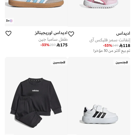
3
+
اديداس اوريجينالز
اديداس
طفل سامبا جين
إنفانت سمر فليكس آي

175
-
33
%
259

118
-
53
%
249
تم بيع أكثر من 30 مؤخرا
للجنسين
للجنسين