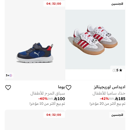
:
:
للجنسين
00
32
04
)
1
(
5
3
+
اديداس اوريجينالز
بوما
حذاء سامبا للأطفال
سباق المرح للأطفال

100

185
-
40
%
165
-
42
%
315
تم بيع أكثر من 20 مؤخرا
تم بيع أكثر من 10 مؤخرا
:
:
للجنسين
00
32
04