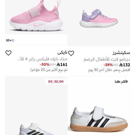
10
+
نايكي
سكيتشرز
حذاء نايك فليكس رانر 4 للأطفال
دينامو لايت للأطفال الرضع

161
-
30
%
229

132
-
28
%
182
أفضل سعر خلال آخر 30 يوم
تم بيع أكثر من 20 مؤخرا
تم بيع أكثر من 20 مؤخرا
أفضل سعر خلال آخر 30 يوم
تم بيع أكثر من 20 مؤخرا
:
:
الأكثر طلبا
00
32
05