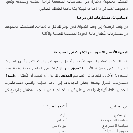
اكتشف مجموعة مختارة من الأساسيات المصممة لراحة طفلك وسلامته ونموه.
مجموعتنا تضم كل ما تحتاجه لتهيئة بيئة داعمة لطفلك الصغير.
الأساسيات: مستلزمات لكل مرحلة
من وقت الرضاعة إلى وقت القيلولة، نحن نوفر لك كل ما تحتاجه. استكشف مجموعتنا
من مستلزمات الأطفال عالية الجودة المصممة للعملية والأناقة.
أساسيات الرضاعة:
كراسي طعام، زجاجات رضاعة، معقمات، ومرايل لتسهيل أوقات
الوجبات.
الوجهة الأفضل للتسوق عبر الإنترنت في السعودية
راحة الحضانة:
أسرة أطفال، مراتب، مفروشات، وألعاب موسيقية لخلق مساحة نوم
يقدم لك متجر نمشي السعودية أونلاين أفضل مجموعة من المنتجات من أشهر العلامات
هادئة.
التجارية ليكون وجهتك الأولى
للتسوق عبر الإنترنت
في الرياض وجدة وكافة مدن
السعودية الأخرى. تألق بأرقى تصاميم
الملابس
للرجال أو النساء أو الأطفال، و
تسوق
مستلزمات السفر:
عربات أطفال، مقاعد سيارة، وأسرة سفر للمغامرات أثناء التنقل.
مستلزمات المنزل لإضافة بعض التجديدات إلى أنحاء منزلك، واقتني مستحضرات
متعة اللعب:
ألعاب تعليمية، ألعاب ناعمة، وألعاب تنموية لتحفيز التطور.
التجميل بكافة أنواعها، واحصلي على كل ما تحتاجينه من منتجات الأطفال والرضّع، كل
الملابس والإكسسوارات: الأناقة تلتقي بالراحة
ذلك وأكثر في مكان واحد.
قم بتلبيس طفلك بألطف الأقمشة وأجمل التصاميم. ملابسنا وإكسسواراتنا مصنوعة من
عن نمشي
أفضل العلامات التجارية في السعودية
أشهر الماركات
مواد لطيفة مثالية للبشرة الحساسة.
يضم متجر نمشي السعودية أونلاين مجموعة ضخمة من المنتجات من أفضل العلامات
عن نمشي
نايك
سياسة الخصوصية
أديداس
بودي سوت وملابس نوم:
أساسيات يومية من القطن المسامي.
التجارية، بداية من الأزياء وحتى مستلزمات المنزل. ستجد لدينا كل ما ترغب به من
سياسة الاسترجاع
نيو بالانس
الملابس والأحذية والإكسسوارات وكافة احتياجاتك الأخرى من علامات رائدة مثل:
ملابس خارجية:
سترات وكنزات دافئة للأيام الباردة.
حقوق المستهلك
جس