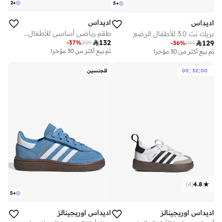
2
+
5
+
اديداس
اديداس
طقم رياضي أساسي للأطفال الرضع
بريك نت 3.0 للأطفال الرضع

132
-
37
%
209

129
-
36
%
199
تم بيع أكثر من 30 مؤخرا
تم بيع أكثر من 30 مؤخرا
:
:
00
32
00
للجنسين
)
4
(
4.8
5
+
اديداس اوريجينالز
اديداس اوريجينالز