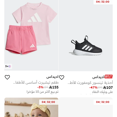
:
:
04
32
00
3
+
اديداس
اديداس
طقم تيشيرت أساسي للأطفال الرضع
أحذية تينسور كومفورت للأطفال

155
-
3
%
159

107
-
47
%
199
على وشك النفاد
تم بيع أكثر من 50 مؤخرا
تم بيع أكثر من 10 مؤخرا
على وشك النفاد
تم بيع أكثر من 50 مؤخرا
:
:
:
:
04
32
00
04
32
00