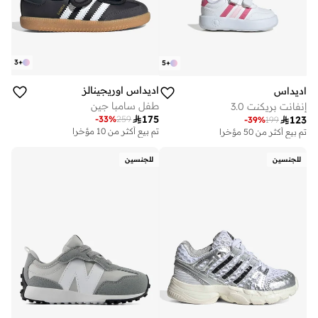
3
+
5
+
اديداس اوريجينالز
اديداس
طفل سامبا جين
إنفانت بريكنت 3.0

175
-
33
%
259

123
-
39
%
199
تم بيع أكثر من 10 مؤخرا
تم بيع أكثر من 50 مؤخرا
للجنسين
للجنسين